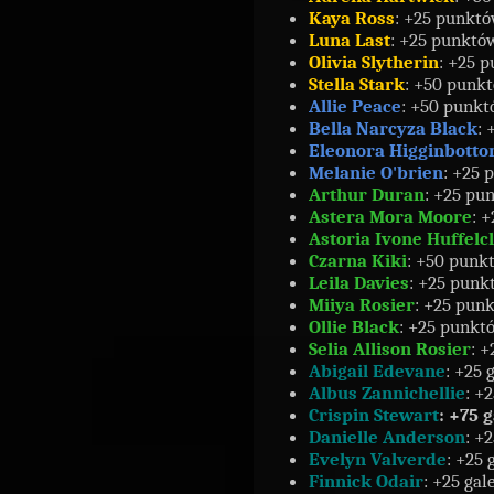
Kaya Ross
: +25 punktó
Luna Last
: +25 punktów
Olivia Slytherin
: +25 
Stella Stark
: +50 punkt
Allie Peace
: +50 punkt
Bella Narcyza Black
: 
Eleonora Higginbott
Melanie O'brien
: +25 
Arthur Duran
: +25 pu
Astera Mora Moore
: 
Astoria Ivone Huffelc
Czarna Kiki
: +50 punk
Leila Davies
: +25 punk
Miiya Rosier
: +25 punk
Ollie Black
: +25 punkt
Selia Allison Rosier
: 
Abigail Edevane
: +25 
Albus Zannichellie
: +
Crispin Stewart
:
+75 
Danielle Anderson
: +
Evelyn Valverde
: +25 
Finnick Odair
: +25 gal