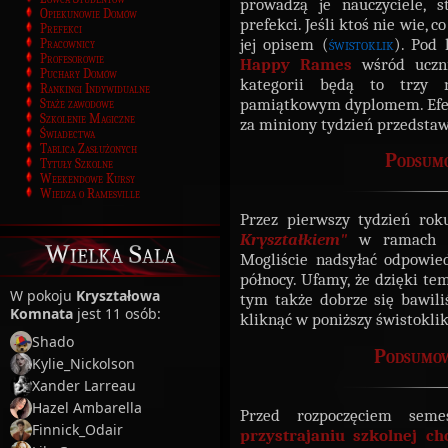
prowadzą je nauczyciele, 
Opiekunowie Domów
prefekci. Jeśli ktoś nie wie, 
Prefekci
jej opisem (
świstoklik
). Pod
Pracownicy
Profesorowie
Happy Rames
wśród uczni
Puchary Domów
kategorii będą to trzy 
Rankingi Indywidualne
pamiątkowym dyplomem. Efe
Staże zawodowe
Szkolenie Magiczne
za miniony tydzień przedstawi
Świadectwa
Tablica Zasłużonych
Podsum
Tytuły Szkolne
Weekendowe Kursy
Wiedza o Ramesville
Przez pierwszy tydzień ro
Kryształkiem"
w ramach kt
Wielka Sala
Mogliście nadsyłać odpowie
północy. Ufamy, że dzięki te
W pokoju
Kryształowa
tym także dobrze się bawili
Komnata
jest 11 osób:
kliknąć w poniższy świstoklik
Shado
Podsumow
Kylie_Nickolson
Xander Larreau
Hazel Ambarella
Przed rozpoczęciem seme
Finnick_Odair
przystrajaniu szkolnej ch