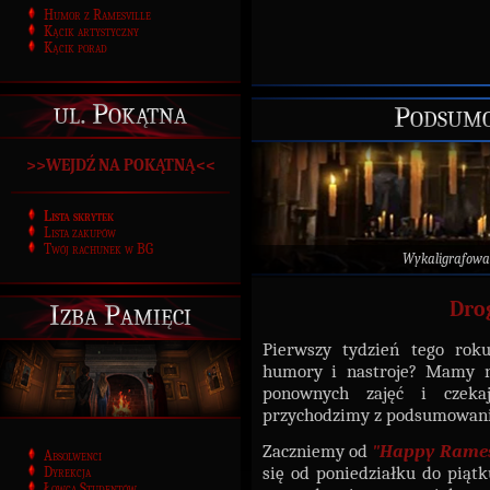
Humor z Ramesville
Kącik artystyczny
Kącik porad
ul. Pokątna
Podsumo
>>WEJDŹ NA POKĄTNĄ<<
Lista skrytek
Lista zakupów
Twój rachunek w BG
Wykaligrafowa
Dro
Izba Pamięci
Pierwszy tydzień tego roku
humory i nastroje? Mamy na
ponownych zajęć i czeka
przychodzimy z podsumowani
Zaczniemy od
"Happy Rame
Absolwenci
się od poniedziałku do piątk
Dyrekcja
Łowca Studentów