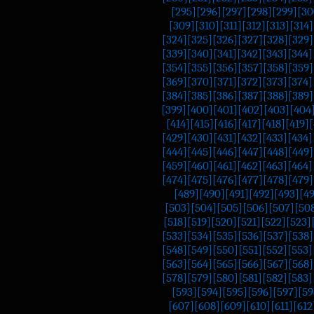
[295]
[296]
[297]
[298]
[299]
[30
[309]
[310]
[311]
[312]
[313]
[314]
[324]
[325]
[326]
[327]
[328]
[329]
[339]
[340]
[341]
[342]
[343]
[344]
[354]
[355]
[356]
[357]
[358]
[359]
[369]
[370]
[371]
[372]
[373]
[374]
[384]
[385]
[386]
[387]
[388]
[389]
[399]
[400]
[401]
[402]
[403]
[404
[414]
[415]
[416]
[417]
[418]
[419]
[
[429]
[430]
[431]
[432]
[433]
[434]
[444]
[445]
[446]
[447]
[448]
[449]
[459]
[460]
[461]
[462]
[463]
[464]
[474]
[475]
[476]
[477]
[478]
[479]
[489]
[490]
[491]
[492]
[493]
[4
[503]
[504]
[505]
[506]
[507]
[50
[518]
[519]
[520]
[521]
[522]
[523]
[533]
[534]
[535]
[536]
[537]
[538]
[548]
[549]
[550]
[551]
[552]
[553]
[563]
[564]
[565]
[566]
[567]
[568]
[578]
[579]
[580]
[581]
[582]
[583]
[593]
[594]
[595]
[596]
[597]
[59
[607]
[608]
[609]
[610]
[611]
[612