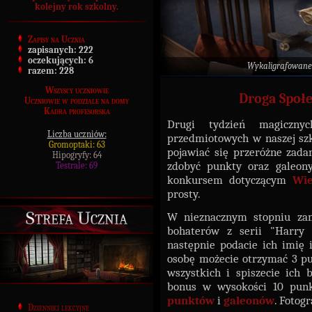
kolejny rok szkolny.
Zapisy na Ucznia
zapisanych:
222
oczekujących:
6
Wykaligrafowane
razem:
228
Wszyscy uczniowie
Droga Społe
Uczniowie w podziale na domy
Kadra profesorska
Drugi tydzień magiczny
Liczba uczniów:
przedmiotowych w naszej szko
Gromoptaki: 63
pojawiać się przeróżne zada
Hipogryfy: 64
zdobyć punkty oraz galeony
Testrale: 69
konkursem dotyczącym
Wie
prosty.
Strefa Ucznia
W nieznacznym stopniu zama
bohaterów z serii "Harry P
następnie podacie ich imię 
osobę możecie otrzymać 3 pu
wszystkich i spiszecie ich b
bonus w wysokości 10 punk
punktów
i
galeonów
. Fotogr
Dzienniki lekcyjne