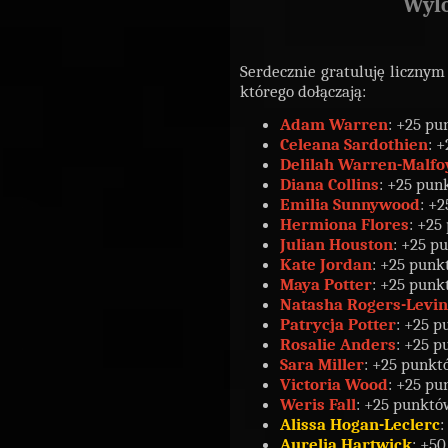
Wylo
Serdecznie gratuluję licznym
którego dołączają:
Adam Warren
: +25 pu
Celeana Sardothien
: 
Delilah Warren-Malfo
Diana Collins
: +25 pun
Emilia Sunnywood
: +
Hermiona Flores
: +25
Julian Houston
: +25 p
Kate Jordan
: +25 punk
Maya Potter
: +25 punk
Natasha Rogers-Levi
Patrycja Potter
: +25 p
Rosalie Anders
: +25 p
Sara Miller
: +25 punkt
Victoria Wood
: +25 pu
Weris Fall
: +25 punktó
Alissa Hogan-Leclerc
:
Aurelia Hartwick
: +5