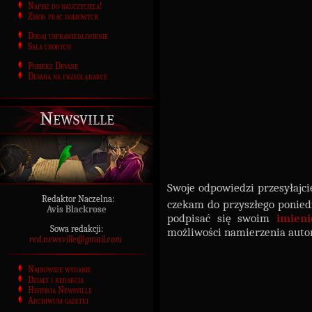
Napisz do nauczyciela!
Zbiór prac domowych
Dodaj usprawiedliwienie
Sala chorych
Pobierz Devanę
Devana na przeglądarce
Newsville
Swoje odpowiedzi przesyłajci
Redaktor Naczelna:
czekam do przyszłego ponied
Avis Blackrose
podpisać się swoim
imien
Sowa redakcji:
możliwości namierzenia auto
red.newsville@gmail.com
Najnowsze wydanie
Działy i redakcja
Historia Newsville
Archiwum gazetki