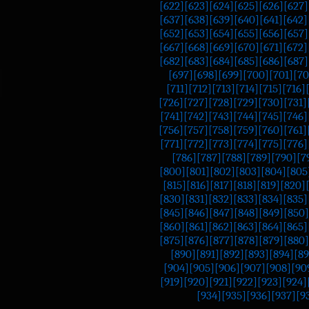
[622]
[623]
[624]
[625]
[626]
[627]
[637]
[638]
[639]
[640]
[641]
[642]
[652]
[653]
[654]
[655]
[656]
[657]
[667]
[668]
[669]
[670]
[671]
[672]
[682]
[683]
[684]
[685]
[686]
[687]
[697]
[698]
[699]
[700]
[701]
[70
[711]
[712]
[713]
[714]
[715]
[716]
[726]
[727]
[728]
[729]
[730]
[731]
[741]
[742]
[743]
[744]
[745]
[746]
[756]
[757]
[758]
[759]
[760]
[761]
[771]
[772]
[773]
[774]
[775]
[776]
[786]
[787]
[788]
[789]
[790]
[7
[800]
[801]
[802]
[803]
[804]
[805
[815]
[816]
[817]
[818]
[819]
[820]
[830]
[831]
[832]
[833]
[834]
[835]
[845]
[846]
[847]
[848]
[849]
[850]
[860]
[861]
[862]
[863]
[864]
[865]
[875]
[876]
[877]
[878]
[879]
[880]
[890]
[891]
[892]
[893]
[894]
[89
[904]
[905]
[906]
[907]
[908]
[90
[919]
[920]
[921]
[922]
[923]
[924]
[934]
[935]
[936]
[937]
[9