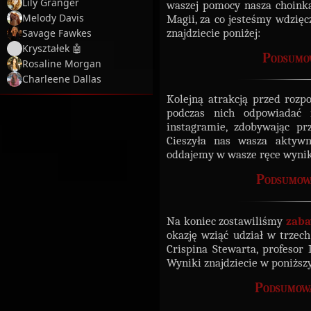
Lily Granger
waszej pomocy nasza choink
Melody Davis
Magii, za co jesteśmy wdzięc
znajdziecie poniżej:
Savage Fawkes
Kryształek 🤖
Podsumow
Rosaline Morgan
Charleene Dallas
Kolejną atrakcją przed roz
podczas nich odpowiadać 
instagramie, zdobywając p
Cieszyła nas wasza aktyw
oddajemy w wasze ręce wynik
Podsumow
Na koniec zostawiliśmy
zaba
okazję wziąć udział w trzec
Crispina Stewarta, profesor 
Wyniki znajdziecie w poniższ
Podsumowa