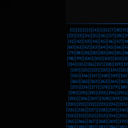
[0]
[1]
[2]
[3]
[4]
[5]
[6]
[7]
[8]
[9]
[22]
[23]
[24]
[25]
[26]
[27]
[28]
[2
[41]
[42]
[43]
[44]
[45]
[46]
[47]
[4
[60]
[61]
[62]
[63]
[64]
[65]
[66]
[6
[79]
[80]
[81]
[82]
[83]
[84]
[85]
[8
[98]
[99]
[100]
[101]
[102]
[103]
[1
[114]
[115]
[116]
[117]
[118]
[119]
[12
[130]
[131]
[132]
[133]
[134]
[135
[145]
[146]
[147]
[148]
[149]
[150
[160]
[161]
[162]
[163]
[164]
[165
[175]
[176]
[177]
[178]
[179]
[180
[190]
[191]
[192]
[193]
[194]
[195]
[205]
[206]
[207]
[208]
[209]
[21
[220]
[221]
[222]
[223]
[224]
[225]
[235]
[236]
[237]
[238]
[239]
[240]
[250]
[251]
[252]
[253]
[254]
[255]
[265]
[266]
[267]
[268]
[269]
[270]
[280]
[281]
[282]
[283]
[284]
[285]