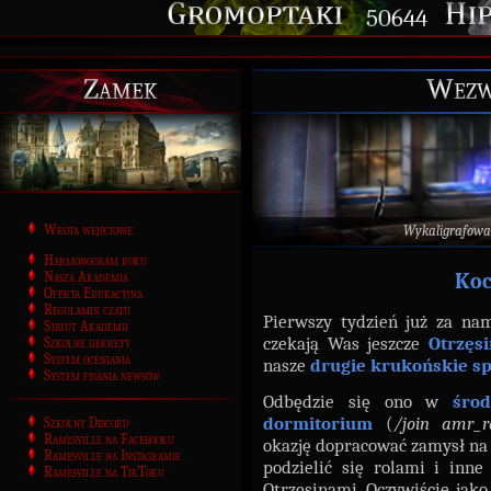
50644
Zamek
Wezwa
Wrota wejściowe
Wykaligrafowa
Harmonogram roku
Nasza Akademia
Koc
Oferta Edukacyjna
Regulamin czatu
Pierwszy tydzień już za nam
Statut Akademii
czekają Was jeszcze
Otrzęsi
Szkolne dekrety
System oceniania
nasze
drugie krukońskie s
System pisania newsów
Odbędzie się ono w
śro
dormitorium
(
/join amr_r
Szkolny Discord
Ramesville na Facebooku
okazję dopracować zamysł na 
Ramesville na Instagramie
podzielić się rolami i inn
Ramesville na TikToku
Otrzęsinami. Oczywiście, jako