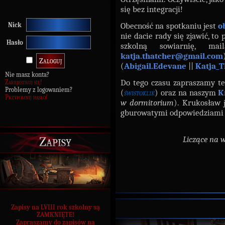
się bez integracji!
Obecność na spotkaniu jest
o
Nick
nie dacie rady się zjawić, to
Hasło
szkolną sowiarnię, ma
katja.thatcher@gmail.com
(
Abigail.Edevane
||
Katja_T
Nie masz konta?
Do tego czasu zapraszamy t
Zarejestruj się!
Problemy z logowaniem?
(
świstoklik
) oraz na naszym
K
Przypomnij hasło!
w dormitorium
). Krukosław 
gburowatymi odpowiedziami 
Zapisy
Liczące na w
Zapisy na LVIII rok szkolny są
ZAMKNIĘTE!
Zapraszamy do zapisów na