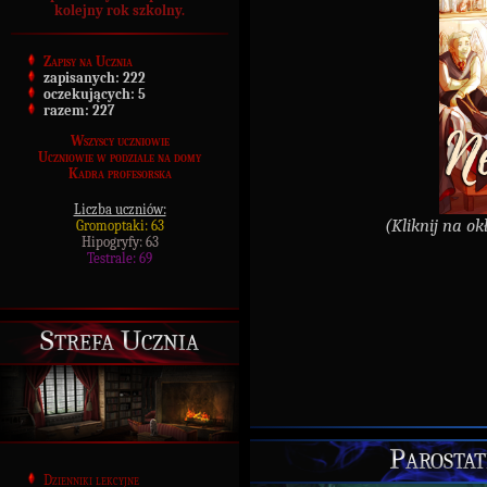
kolejny rok szkolny.
Zapisy na Ucznia
zapisanych:
222
oczekujących:
5
razem:
227
Wszyscy uczniowie
Uczniowie w podziale na domy
Kadra profesorska
Liczba uczniów:
(Kliknij na ok
Gromoptaki: 63
Hipogryfy: 63
Testrale: 69
Strefa Ucznia
Parostat
Dzienniki lekcyjne