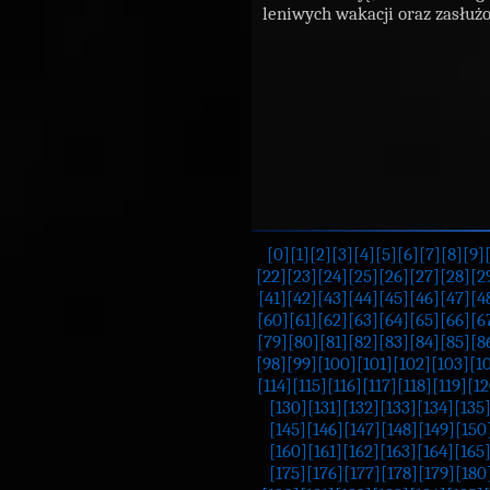
leniwych wakacji oraz zasłuż
[0]
[1]
[2]
[3]
[4]
[5]
[6]
[7]
[8]
[9]
[22]
[23]
[24]
[25]
[26]
[27]
[28]
[2
[41]
[42]
[43]
[44]
[45]
[46]
[47]
[4
[60]
[61]
[62]
[63]
[64]
[65]
[66]
[6
[79]
[80]
[81]
[82]
[83]
[84]
[85]
[8
[98]
[99]
[100]
[101]
[102]
[103]
[1
[114]
[115]
[116]
[117]
[118]
[119]
[12
[130]
[131]
[132]
[133]
[134]
[135
[145]
[146]
[147]
[148]
[149]
[150
[160]
[161]
[162]
[163]
[164]
[165
[175]
[176]
[177]
[178]
[179]
[180