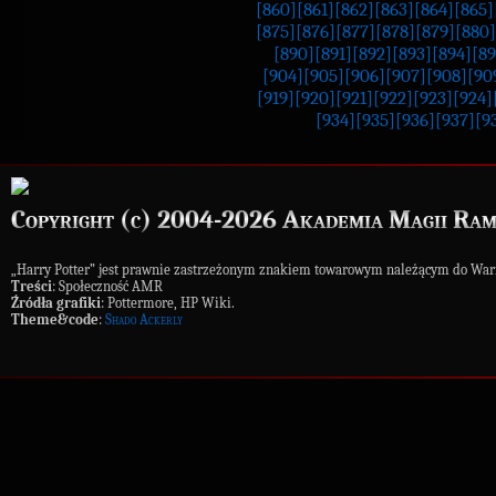
[860]
[861]
[862]
[863]
[864]
[865]
[875]
[876]
[877]
[878]
[879]
[880]
[890]
[891]
[892]
[893]
[894]
[89
[904]
[905]
[906]
[907]
[908]
[90
[919]
[920]
[921]
[922]
[923]
[924]
[934]
[935]
[936]
[937]
[9
Copyright (c) 2004-2026 Akademia Magii Ram
„Harry Potter” jest prawnie zastrzeżonym znakiem towarowym należącym do War
Treści
: Społeczność AMR
Źródła grafiki
: Pottermore, HP Wiki.
Theme&code
:
Shado Ackerly