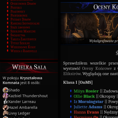
Opiekunowie Domów
Oceny K
Prefekci
Pracownicy
Profesorowie
Puchary Domów
Rankingi Indywidualne
Staże zawodowe
Szkolenie Magiczne
Świadectwa
Tablica Zasłużonych
Wykaligrafowane p
Tytuły Szkolne
Weekendowe Kursy
Wiedza o Ramesville
Sprawdziłem wszelkie prac
Wielka Sala
wystawić
Oceny Końcowe
z
Eliksirów
. Wyglądają one nas
W pokoju
Kryształowa
Klasa I [OnMS]
Komnata
jest 8 osób:
Shado
Miiya
Rosier
|| Zadowal
Kazbiel Thundershout
Ollie
Black
|| Okropny |
Iz
Morningstar
|| Powy
Xander Larreau
Juliette
Adams
|| Okro
Hazel Ambarella
Hanna
Evans
|| Nędzny
Livvy Ledger
Hermiona
Os
|| Okropny