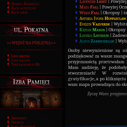
Lavender
Light
| Powyżej
Humor z Ramesville
Maya
Fall
| Powyżej Ocze
Kącik artystyczny
Weris
Fall
| Okropny | śr
Kącik porad
Astoria Ivone
Huffleclaw
Evelyn
Valverde
| Wybitn
ul. Pokątna
Keziah
Mason
| Okropny 
Lavinia
Lovegud
| Zadowa
Albus
Zannichellie
| Wybi
>>WEJDŹ NA POKĄTNĄ<<
Osoby niewymienione są
ni
podziękować za wasze zaanga
Lista skrytek
Lista zakupów
przyjemnością przetrwałam k
Twój rachunek w BG
Mam nadzieję, że podobał
stworzeniach! W rozwi
gratyfikacje
, a po kliknięc
Izba Pamięci
wam mapa prowadząca do skar
Życzę Wam przyjemny
Absolwenci
Dyrekcja
Łowca Studentów