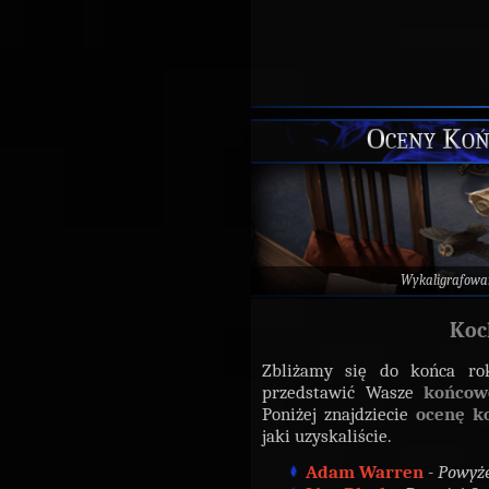
Oceny Koń
Wykaligrafowa
Koc
Zbliżamy się do końca rok
przedstawić Wasze
końcow
Poniżej znajdziecie
ocenę k
jaki uzyskaliście.
Adam Warren
- Powyże