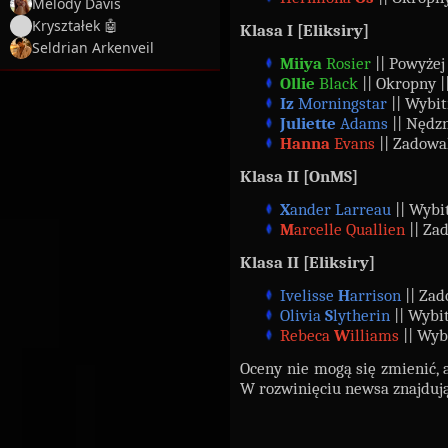
Melody Davis
Kryształek 🤖
Klasa I [Eliksiry]
Seldrian Arkenveil
Miiya
Rosier
|| Powyżej
Ollie
Black
|| Okropny |
Iz
Morningstar
|| Wybit
Juliette
Adams
|| Nędzn
Hanna
Evans
|| Zadowal
Klasa II [OnMS]
X
ander Larreau
|| Wybi
M
arcelle Quallien
|| Za
Klasa II [Eliksiry]
Ivelisse
H
arrison
|| Zad
Olivia
S
lytherin
|| Wybi
Rebeca
W
illiams
|| Wyb
Oceny nie mogą się zmienić,
W rozwinięciu newsa znajduj