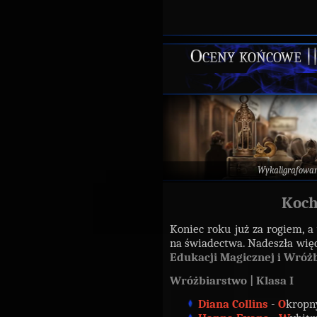
Oceny końcowe |
Wykaligrafowa
Koch
Koniec roku już za rogiem, a
na świadectwa. Nadeszła wię
Edukacji Magicznej
i
Wróżb
Wróżbiarstwo | Klasa I
Diana Collins
-
O
kropny