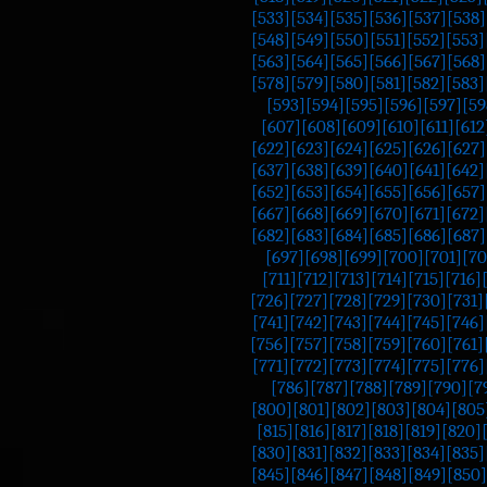
[533]
[534]
[535]
[536]
[537]
[538]
[548]
[549]
[550]
[551]
[552]
[553]
[563]
[564]
[565]
[566]
[567]
[568]
[578]
[579]
[580]
[581]
[582]
[583]
[593]
[594]
[595]
[596]
[597]
[59
[607]
[608]
[609]
[610]
[611]
[612
[622]
[623]
[624]
[625]
[626]
[627]
[637]
[638]
[639]
[640]
[641]
[642]
[652]
[653]
[654]
[655]
[656]
[657]
[667]
[668]
[669]
[670]
[671]
[672]
[682]
[683]
[684]
[685]
[686]
[687]
[697]
[698]
[699]
[700]
[701]
[70
[711]
[712]
[713]
[714]
[715]
[716]
[726]
[727]
[728]
[729]
[730]
[731]
[741]
[742]
[743]
[744]
[745]
[746]
[756]
[757]
[758]
[759]
[760]
[761]
[771]
[772]
[773]
[774]
[775]
[776]
[786]
[787]
[788]
[789]
[790]
[7
[800]
[801]
[802]
[803]
[804]
[805
[815]
[816]
[817]
[818]
[819]
[820]
[830]
[831]
[832]
[833]
[834]
[835]
[845]
[846]
[847]
[848]
[849]
[850]