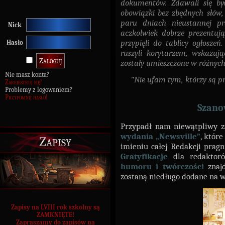
dokumentów. Zdawali się być
obowiązki bez zbędnych słów,
paru dniach nieustannej pr
Nick
aczkolwiek dobrze prezentują
przypięli do tablicy ogłosze
Hasło
ruszyli korytarzem, wskazuj
zostały umieszczone w różnych
Nie masz konta?
"Nie ufam tym, którzy są pr
Zarejestruj się!
Problemy z logowaniem?
Przypomnij hasło!
Szano
Przypadł nam niewątpliwy z
wydania „Newsville”
, któr
Zapisy
imieniu całej Redakcji prag
Gratyfikacje
dla redakto
humoru i twórczości
znaj
zostaną niedługo dodane na 
Zapisy na LVIII rok szkolny są
ZAMKNIĘTE!
Zapraszamy do zapisów na