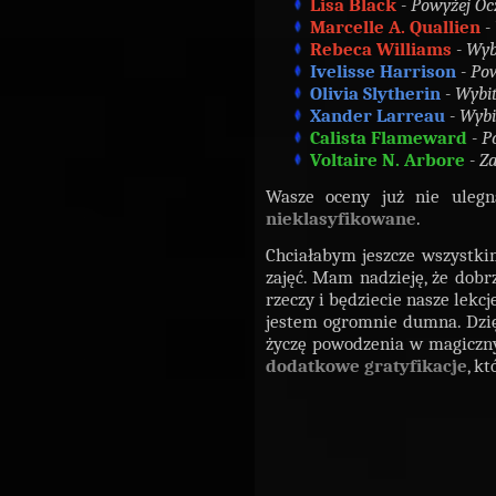
Lisa Black
- Powyżej Ocz
Marcelle A. Quallien
- 
Rebeca Williams
- Wybi
Ivelisse Harrison
- Po
Olivia Slytherin
- Wybit
Xander Larreau
- Wybi
Calista Flameward
- P
Voltaire N. Arbore
- Za
Wasze oceny już nie ulegn
nieklasyfikowane
.
Chciałabym jeszcze wszystki
zajęć. Mam nadzieję, że dobrz
rzeczy i będziecie nasze lekc
jestem ogromnie dumna. Dzięk
życzę powodzenia w magiczn
dodatkowe gratyfikacje
, k