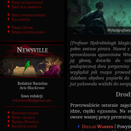
Napisz do nauczyciela!
Zbiór prac domowych
Dodaj usprawiedliwienie
Sala chorych
Pobierz Devanę
Wykaligrafowa
Devana na przeglądarce
[Profesor Hydrobiologii Magi
Newsville
pełen zestaw pirata. Nawet z
sprawdzania egzaminów. Wraz
jej głową, dotarła do tabl
podopiecznej dwa pergaminy -
wyglądał jak mapa prowadz
dziobem obydwa papierki do ta
już pakowała walizki do swoje
Redaktor Naczelna:
Avis Blackrose
Drod
Sowa redakcji:
red.newsville@gmail.com
Przetrwaliście ostatnie zaję
idzie, ciężki
egzamin
. Na s
Najnowsze wydanie
owoce waszej pracy prezentuj
Działy i redakcja
Historia Newsville
Delilah
Warren
| Powyże
Archiwum gazetki