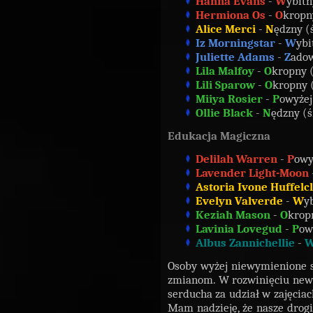
Hanna Evans
-
W
ybitn
Hermiona Os
-
O
kropn
Alice Merci
-
N
ędzny (
Iz Morningstar
-
W
ybi
Juliette Adams
-
Z
adow
Lila Malfoy
-
O
kropny (
Lili Sparow
-
O
kropny 
Miiya Rosier
-
P
owyże
Ollie Black
-
N
ędzny (ś
Edukacja Magiczna
Delilah Warren
-
P
owy
Lavender Light-Moon
Astoria Ivone Huffelc
Evelyn Valverde
-
W
y
Keziah Mason
-
O
krop
Lavinia Lovegud
-
P
ow
Albus Zannichellie
-
Osoby wyżej niewymienione
zmianom. W rozwinięciu newsa
serducha za udział w zajęcia
Mam nadzieję, że nasze drogi 