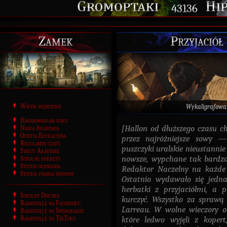
43136
Zamek
Przyjaciół 
Wrota wejściowe
Wykaligrafowa
Harmonogram roku
[Hallon od dłuższego czasu ch
Nasza Akademia
Oferta Edukacyjna
przez najróżniejsze sowy —
Regulamin czatu
puszczyki uralskie nieustanni
Statut Akademii
nowsze, wypchane tak bardzo,
Szkolne dekrety
System oceniania
Redaktor Naczelny na każde 
System pisania newsów
Ostatnio wydawało się jedn
herbatki z przyjaciółmi, a p
Szkolny Discord
kurczyć. Wszystko za spraw
Ramesville na Facebooku
Larreau. W wolne wieczory ob
Ramesville na Instagramie
Ramesville na TikToku
które ledwo wyjęli z kopert