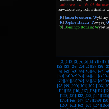
końcowe z Wróżbiarstw
zawzięcie cały rok, a finalne 
[
R
]
Jason
Frostern
:
W
ybitny
[
R
]
Sophie
Harris
:
P
owyżej
O
[
S
]
Domingo
Borgia
:
W
ybitn
[0]
[1]
[2]
[3]
[4]
[5]
[6]
[7]
[8]
[9]
[22]
[23]
[24]
[25]
[26]
[27]
[28]
[2
[41]
[42]
[43]
[44]
[45]
[46]
[47]
[4
[60]
[61]
[62]
[63]
[64]
[65]
[66]
[6
[79]
[80]
[81]
[82]
[83]
[84]
[85]
[8
[98]
[99]
[100]
[101]
[102]
[103]
[1
[114]
[115]
[116]
[117]
[118]
[119]
[12
[130]
[131]
[132]
[133]
[134]
[135
[145]
[146]
[147]
[148]
[149]
[150
[160]
[161]
[162]
[163]
[164]
[165