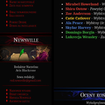
Napisz do nauczyciela!
Mirabel Howeland
- W
Zbiór prac domowych
Shira Ostow
- Powyżej O
Dodaj usprawiedliwienie
Zoe Anderson
-
Wybitny
Sala chorych
Catie Catlover
- Wybitn
Pobierz Devanę
Ala Peace
- Wybitny (śr
Devana na przeglądarce
Skylar Harvey
- Wybitn
Domingo Borgia
- Wybi
Lukrecja Weasley
- Za
Newsville
Redaktor Naczelna:
Avis Blackrose
Sowa redakcji:
red.newsville@gmail.com
Najnowsze wydanie
Oceny koń
Działy i redakcja
Historia Newsville
Archiwum gazetki
Wykaligrafowa