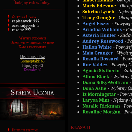
kolejny rok szkolny.
Maris Edevane
- Okropn
Sabrina Lynch
- Nędzny 
Zapisy na Ucznia
Tracy Granger
- Okropn
zapisanych:
222
Angel Fiszer
- Powyżej 
oczekujących:
5
Ariadna Williams
- Pow
razem:
227
Asteria Hunter
- Zadow
Wszyscy uczniowie
Audrey Rosewood
- P
Uczniowie w podziale na domy
Hallon White
- Powyżej
Kadra profesorska
Maja Granger
- Wybitny
Liczba uczniów:
Rosalia Rossard
- Powy
Gromoptaki: 63
Rue Valdez
- Powyżej O
Hipogryfy: 63
Agusia Slytherin
- Zado
Testrale: 69
Albus Black
- Wybitny (
Diana Silky-Wolfram
-
Dona Ashe
- Wybitny (ś
Strefa Ucznia
Iz Morningstar
- Powyż
Larysa Mint
- Nędzny (ś
Natalie Rickman
- Pow
Rosaline Morgan
- Pow
KLASA II
Dzienniki lekcyjne