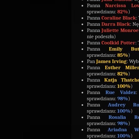
Panna
Narcissa Lo
sprawdzianu:
82%
)
Panna
Coraline Black
:
Panna
Darra Black
: Nę
Panna
Juliette Monroe
nie podeszła)
Panna
Coolkid Potter
: 
Panna
Emily But
sprawdzianu:
85%
)
Pan
James Irving
: Wyb
Panna
Esther Mille
sprawdzianu:
82%
)
Panna
Katja Thatch
sprawdzianu:
100%
)
Panna
Rue Valdez
:
sprawdzianu:
98%
)
Panna
Audrey Ro
sprawdzianu:
100%
)
Panna
Rosalia Ro
sprawdzianu:
98%
)
Panna
Ariadna Wi
sprawdzianu:
100%
)