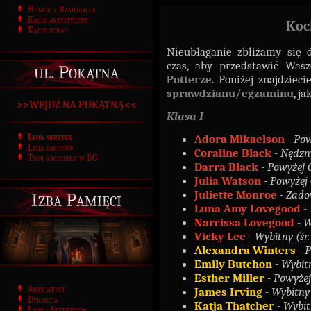
Humor z Ramesville
Kącik artystyczny
Koc
Kącik porad
Nieubłaganie zbliżamy się 
czas, aby przedstawić Was
ul. Pokątna
Potterze
. Poniżej znajdziec
sprawdzianu/egzaminu
, j
>>WEJDŹ NA POKĄTNĄ<<
Klasa I
Adora Mikaelson
- Pow
Lista skrytek
Lista zakupów
Coraline Black
- Nędzny
Twój rachunek w BG
Darra Black
- Powyżej 
Julia Watson
- Powyżej 
Juliette Monroe
- Zado
Izba Pamięci
Luna Amy Lovegood
-
Narcissa Lovegood
- W
Vicky Lee
- Wybitny (śr.
Alexandra Winters
- 
Emily Butchon
- Wybitn
Esther Miller
- Powyżej
Absolwenci
James Irving
- Wybitny 
Dyrekcja
Katja Thatcher
- Wybitn
Łowca Studentów