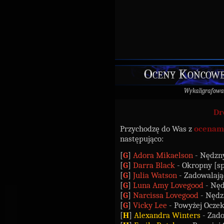
Oceny Końcowe 
Wykaligrafowa
Dr
Przychodzę do Was z
ocenam
następująco:
[
G
]
Adora Mikaelson
- Nędzny
[
G
]
Darra Black
- Okropny [s
[
G
]
Julia Watson
- Zadowalają
[
G
]
Luna Amy Lovegood
- Nęd
[
G
]
Narcissa Lovegood
- Nędz
[
G
]
Vicky Lee
- Powyżej Ocze
[
H
]
Alexandra Winters
- Zado