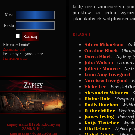
Listę ocen zamieściłem poni
punktów za jedno wyróżn
Nick
jakichkolwiek wątpliwości z
Hasło
KLASA I
Adora Mikaelson
- Zad
Nie masz konta?
Zarejestruj się!
Coraline Black
- Okropn
Problemy z logowaniem?
Darra Black
- Nędzny (ś
Przypomnij hasło!
Julia Watson
- Okropny 
Juliette Monroe
- Nędzn
Luna Amy Lovegood
-
Narcissa Lovegood
- 
Zapisy
Vicky Lee
- Powyżej Ocz
Alexandra Winters
- 
Elaine Hale
- Okropny (ś
Emily Butchon
- Wybitn
Esther Miller
- Wybitny
James Irving
- Powyżej
Katja Thatcher
- Wybitn
Zapisy na LVIII rok szkolny są
Lilo Delune
- Wybitny (ś
ZAMKNIĘTE!
Zapraszamy do zapisów na
Mabel Adams
- Okropny