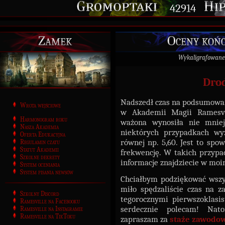
42914
Zamek
Oceny końc
Wykaligrafowane
Dro
Nadszedł czas na podsumowan
Wrota wejściowe
w Akademii Magii Ramesvil
Harmonogram roku
ważona wynosiła nie mniej
Nasza Akademia
niektórych przypadkach wyż
Oferta Edukacyjna
równej np. 5,60. Jest to sp
Regulamin czatu
Statut Akademii
frekwencję. W takich przypa
Szkolne dekrety
informacje znajdziecie w mo
System oceniania
System pisania newsów
Chciałbym podziękować wszys
miło spędzaliście czas na z
Szkolny Discord
tegorocznymi pierwszoklas
Ramesville na Facebooku
serdecznie polecam! Nato
Ramesville na Instagramie
Ramesville na TikToku
zapraszam za
staże zawodo