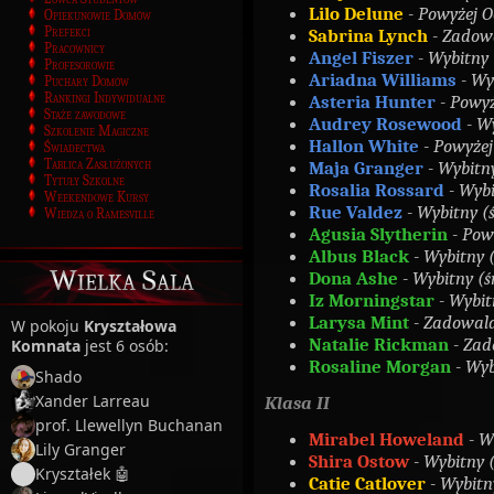
Lilo Delune
- Powyżej O
Opiekunowie Domów
Prefekci
Sabrina Lynch
- Zadowa
Pracownicy
Angel Fiszer
- Wybitny (
Profesorowie
Ariadna Williams
- Wyb
Puchary Domów
Rankingi Indywidualne
Asteria Hunter
- Powyż
Staże zawodowe
Audrey Rosewood
- W
Szkolenie Magiczne
Hallon White
- Powyżej
Świadectwa
Tablica Zasłużonych
Maja Granger
- Wybitny
Tytuły Szkolne
Rosalia Rossard
- Wybi
Weekendowe Kursy
Rue Valdez
- Wybitny (ś
Wiedza o Ramesville
Agusia Slytherin
- Powy
Albus Black
- Wybitny (
Wielka Sala
Dona Ashe
- Wybitny (ś
Iz Morningstar
- Wybit
Larysa Mint
- Zadowalaj
W pokoju
Kryształowa
Natalie Rickman
- Zad
Komnata
jest 6 osób:
Rosaline Morgan
- Wyb
Shado
Xander Larreau
Klasa II
prof. Llewellyn Buchanan
Mirabel Howeland
- W
Lily Granger
Shira Ostow
- Wybitny (
Kryształek 🤖
Catie Catlover
- Wybitn