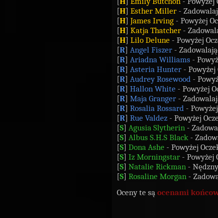
[
H
]
Emily Butchon
- Powyżej 
[
H
]
Esther Miller
- Zadowalaj
[
H
]
James Irving
- Powyżej Oc
[
H
]
Katja Thatcher
- Zadowala
[
H
]
Lilo Delune
- Powyżej Ocz
[
R
]
Angel Fiszer
- Zadowalają
[
R
]
Ariadna Williams
- Powyż
[
R
]
Asteria Hunter
- Powyżej
[
R
]
Audrey Rosewood
- Powyż
[
R
]
Hallon White
- Powyżej O
[
R
]
Maja Granger
- Zadowalaj
[
R
]
Rosalia Rossard
- Powyżej
[
R
]
Rue Valdez
- Powyżej Ocz
[
S
]
Agusia Slytherin
- Zadowal
[
S
]
Albus S.H.S Black
- Zadowa
[
S
]
Dona Ashe
- Powyżej Ocze
[
S
]
Iz Morningstar
- Powyżej 
[
S
]
Natalie Rickman
- Nędzny
[
S
]
Rosaline Morgan
- Zadowa
Oceny te są
ocenami końco