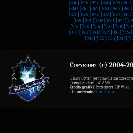
[845]
[846]
[847]
[848]
[849]
[850]
[860]
[861]
[862]
[863]
[864]
[865]
[875]
[876]
[877]
[878]
[879]
[880]
[890]
[891]
[892]
[893]
[894]
[89
[904]
[905]
[906]
[907]
[908]
[90
[919]
[920]
[921]
[922]
[923]
[924]
[934]
[935]
[936]
[937]
[9
Copyright (c) 2004-2
„Harry Potter” jest prawnie zastrzeż
Treści
: Społeczność AMR
Źródła grafiki
: Pottermore, HP Wiki.
Theme&code
:
Shado Ackerly