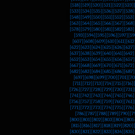
[518]
[519]
[520]
[521]
[522]
[523]
[533]
[534]
[535]
[536]
[537]
[538]
[548]
[549]
[550]
[551]
[552]
[553]
[563]
[564]
[565]
[566]
[567]
[568]
[578]
[579]
[580]
[581]
[582]
[583]
[593]
[594]
[595]
[596]
[597]
[59
[607]
[608]
[609]
[610]
[611]
[612
[622]
[623]
[624]
[625]
[626]
[627]
[637]
[638]
[639]
[640]
[641]
[642]
[652]
[653]
[654]
[655]
[656]
[657]
[667]
[668]
[669]
[670]
[671]
[672]
[682]
[683]
[684]
[685]
[686]
[687]
[697]
[698]
[699]
[700]
[701]
[70
[711]
[712]
[713]
[714]
[715]
[716]
[726]
[727]
[728]
[729]
[730]
[731]
[741]
[742]
[743]
[744]
[745]
[746]
[756]
[757]
[758]
[759]
[760]
[761]
[771]
[772]
[773]
[774]
[775]
[776]
[786]
[787]
[788]
[789]
[790]
[7
[800]
[801]
[802]
[803]
[804]
[805
[815]
[816]
[817]
[818]
[819]
[820]
[830]
[831]
[832]
[833]
[834]
[835]