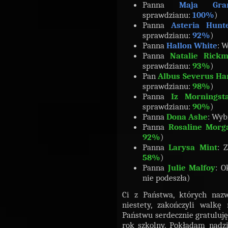
Panna
Maja Gra
sprawdzianu:
100%
)
Panna
Asteria Hunt
sprawdzianu:
92%
)
Panna
Hallon White
: W
Panna
Natalie Rick
sprawdzianu:
93%
)
Pan
Albus Severus Ha
sprawdzianu:
98%
)
Panna
Iz Morningst
sprawdzianu:
90%
)
Panna
Dona Ashe
: Wyb
Panna
Rosaline Morg
92%
)
Panna
Larysa Mint
: 
58%
)
Panna
Julie Malfoy
: O
nie podeszła)
Ci z Państwa, których nazwi
niestety, zakończyli walkę
Państwu serdecznie gratuluję
rok szkolny. Pokładam nadzi