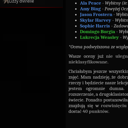
Lizzy dVirelle
Ala Peace
- Wybitny (śr
Amy Bing
- Powyżej Ocz
Jason Frostern
- Wybitn
Skylar Harvey
- Wybitn
Sophie Harris
- Zadowa
Domingo Borgia
- Wybi
Lukrecja Weasley
- Wy
*Ocena podwyższona ze wzglę
Wasze oceny już
nie uleg
nieklasyfikowane
.
Chciałabym jeszcze wszystki
zajęć. Mam nadzieję, że dobrz
rzeczy i będziecie nasze lekc
jestem ogromnie dumna. P
rozszerzenie, a drugoklasist
świecie. Ponadto postanowił
znajdują się w
rozwinięci
dostać
40 punktów
.