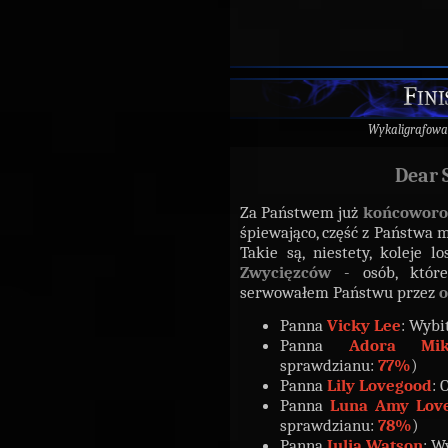
Fini
Wykaligrafowa
Dear S
Za Państwem już
końcoworo
śpiewająco, część z Państwa 
Takie są, niestety, koleje
Zwycięzców
- osób, które
serwowałem Państwu przez
o
Panna
Vicky Lee
: Wybi
Panna
Adora Mik
sprawdzianu:
77%
)
Panna
Lily Lovegood
: 
Panna
Luna Amy Lov
sprawdzianu:
78%
)
Panna
Julia Watson
: W