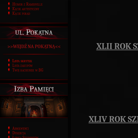
Humor z Ramesville
Kącik artystyczny
Kącik porad
ul. Pokątna
XLII ROK 
>>WEJDŹ NA POKĄTNĄ<<
Lista skrytek
Lista zakupów
Twój rachunek w BG
Izba Pamięci
XLIV ROK SZ
Absolwenci
Dyrekcja
Łowca Studentów