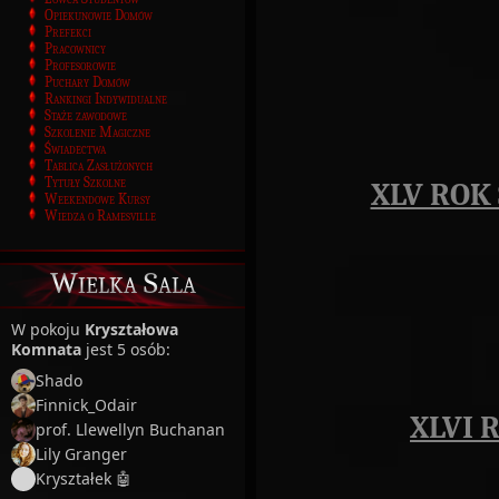
Opiekunowie Domów
Prefekci
Pracownicy
Profesorowie
Puchary Domów
Rankingi Indywidualne
Staże zawodowe
Szkolenie Magiczne
Świadectwa
Tablica Zasłużonych
Tytuły Szkolne
XLV ROK 
Weekendowe Kursy
Wiedza o Ramesville
Wielka Sala
W pokoju
Kryształowa
Komnata
jest 5 osób:
Shado
Finnick_Odair
XLVI 
prof. Llewellyn Buchanan
Lily Granger
Kryształek 🤖