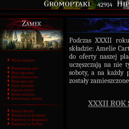
42914
Zamek
Podczas XXXII roku
składzie: Amelie Ca
do oferty naszej pl
Wrota wejściowe
uczęszczają na nie 
Harmonogram roku
soboty, a na każdy 
Nasza Akademia
Oferta Edukacyjna
zostały zamieszczon
Regulamin czatu
Statut Akademii
Szkolne dekrety
System oceniania
System pisania newsów
XXXII ROK
Szkolny Discord
Ramesville na Facebooku
Ramesville na Instagramie
Ramesville na TikToku