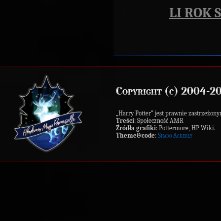
LI ROK 
Copyright (c) 2004-2
„Harry Potter” jest prawnie zastrzeż
Treści
: Społeczność AMR
Źródła grafiki
: Pottermore, HP Wiki.
Theme&code
:
Shado Ackerly