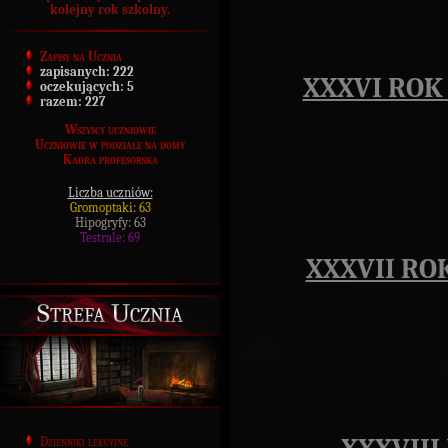
kolejny rok szkolny.
Zapisy na Ucznia
zapisanych:
222
XXXVI ROK 
oczekujących:
5
razem:
227
Wszyscy uczniowie
Uczniowie w podziale na domy
Kadra profesorska
Liczba uczniów:
Gromoptaki: 63
Hipogryfy: 63
Testrale: 69
XXXVII RO
Strefa Ucznia
Dzienniki lekcyjne