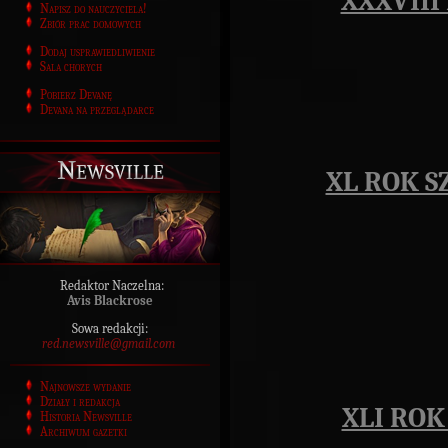
XXXVIII
Napisz do nauczyciela!
Zbiór prac domowych
Dodaj usprawiedliwienie
Sala chorych
Pobierz Devanę
Devana na przeglądarce
Newsville
XL ROK S
Redaktor Naczelna:
Avis Blackrose
Sowa redakcji:
red.newsville@gmail.com
Najnowsze wydanie
Działy i redakcja
XLI ROK
Historia Newsville
Archiwum gazetki