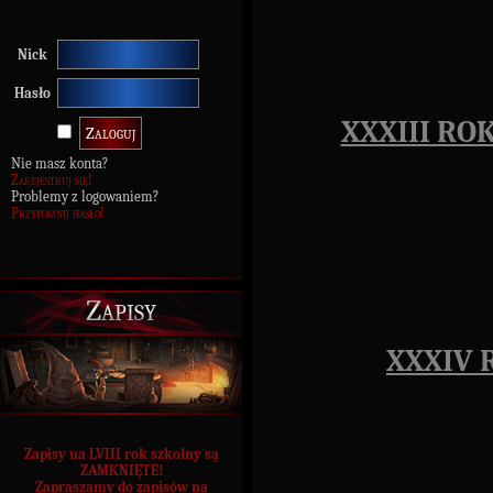
Nick
Hasło
XXXIII RO
Nie masz konta?
Zarejestruj się!
Problemy z logowaniem?
Przypomnij hasło!
Zapisy
XXXIV 
Zapisy na LVIII rok szkolny są
ZAMKNIĘTE!
Zapraszamy do zapisów na