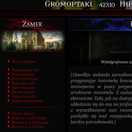
42310
Zamek
Wrota wejściowe
Wykaligrafowane p
Harmonogram roku
[
Llewellyn siedziała zamyślon
Nasza Akademia
Oferta Edukacyjna
przygryzając końcówkę kruczo
Regulamin czatu
intensywnie w pusty pergam
Statut Akademii
strukturze materiału. Z zadu
Szkolne dekrety
System oceniania
elementów. Yuki, jak na dostoj
System pisania newsów
układania się do snu na profes
z wyrzeźbionymi nań runami
Szkolny Discord
pochyliło się nad rozsypanką
Ramesville na Facebooku
bardzo potrzebowała.
]
Ramesville na Instagramie
Ramesville na TikToku