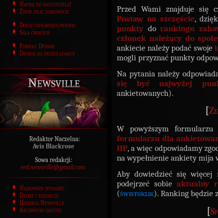
Napisz do nauczyciela!
Przed Wami znajduje się 
Zbiór prac domowych
Postaw na szczęście
, dzię
Dodaj usprawiedliwienie
punkty
do
rankingu zaba
Sala chorych
członek należący do społe
Pobierz Devanę
ankiecie należy podać swoje
Devana na przeglądarce
mogli przyznać punkty odpo
Na pytania należy odpowiada
Newsville
się być najwyżej pun
ankietowanych).
[
Ze
W powyższym formularzu 
formularzu dla ankietowa
Redaktor Naczelna:
Avis Blackrose
HP
, a więc odpowiadamy zgod
na wypełnienie ankiety mija
Sowa redakcji:
red.newsville@gmail.com
Aby dowiedzieć się więcej
podejrzeć sobie
aktualny 
Najnowsze wydanie
(
świstoklik
). Ranking będzie
Działy i redakcja
Historia Newsville
[
Sp
Archiwum gazetki