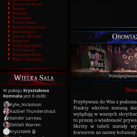
Opiekunowie Domów
Prefekci
Pracownicy
Profesorowie
Puchary Domów
Rankingi Indywidualne
Staże zawodowe
Obowiąz
Szkolenie Magiczne
Świadectwa
Tablica Zasłużonych
Tytuły Szkolne
Weekendowe Kursy
Wiedza o Ramesville
Wielka Sala
Wykaligrafowane
Dro
W pokoju
Kryształowa
Komnata
jest 6 osób:
Przybywam do Was z podsumo
Kylie_Nickolson
Punkty wkrótce zostaną d
Kazbiel Thundershout
wylądują w waszych skrytkach
Xander Larreau
to proszę o wiadomość prywat
Delilah Warren
Skróty w tabeli zostały wy
Kryształek 🤖
kursorem na nazwę kolumny.