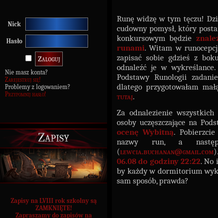
Runę widzę w tym tęczu! Dz
Nick
cudowny pomysł, który post
konkursowym będzie
znale
Hasło
runami
. Witam w runocepcj
zapisać sobie gdzieś z bok
odnaleźć je w wykreślance.
Nie masz konta?
Podstawy Runologii zadani
Zarejestruj się!
dlatego przygotowałam ma
Problemy z logowaniem?
Przypomnij hasło!
tutaj
.
Za odnalezienie wszystkic
osoby uczęszczające na Pod
ocenę Wybitną
. Pobierzci
Zapisy
nazwy run, a nast
(
lewcia.buchanan@gmail.com
)
06.08 do godziny 22:22
. No 
by każdy w dormitorium wyk
sam sposób, prawda?
Zapisy na LVIII rok szkolny są
ZAMKNIĘTE!
Zapraszamy do zapisów na