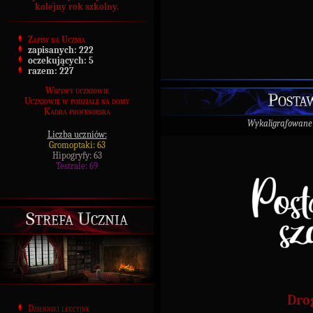
kolejny rok szkolny.
Zapisy na Ucznia
zapisanych:
222
oczekujących:
5
razem:
227
Wszyscy uczniowie
Postaw
Uczniowie w podziale na domy
Kadra profesorska
Wykaligrafowane
Liczba uczniów:
Gromoptaki: 63
Hipogryfy: 63
Testrale: 69
Strefa Ucznia
Dro
Dzienniki lekcyjne