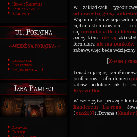
Humor z Ramesville
W zakładkach tygodniow
Kącik artystyczny
odpowiedzi
,
głosy ankieto
Kącik porad
Wspominałem w poprzednich n
będzie aktualizowana — to j
ul. Pokątna
się
formularz dla ankieto
osoby, które
nie są
aktualni
formularz
nie ma punktów
,
>>WEJDŹ NA POKĄTNĄ<<
zabawy, więc będę wdzięczny
[
Zgarnij for
Lista skrytek
Lista zakupów
Twój rachunek w BG
Ponadto pragnę poinformowa
profesorów trafią dopiero
po
zabaw, podobnie jak to je
Izba Pamięci
Kryształka
.
W razie pytań proszę o kont
Xanderem Larreau
. Sow
(
xan2137
), Devana (
Xander 
Absolwenci
Dyrekcja
Łowca Studentów