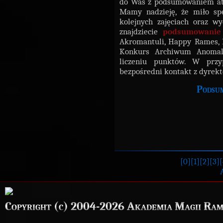
do Was z podsumowaniem atra
Mamy nadzieję, że miło spę
kolejnych zajęciach oraz w
znajdziecie
podsumowanie
Akromantuli, Happy Rames, Lo
Konkurs Archiwum Anomal
liczeniu punktów. W przy
bezpośredni kontakt z dyrek
Podsum
[0]
[1]
[2]
[3]
[
Copyright (c) 2004-2026 Akademia Magii Ram