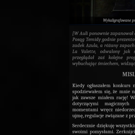
Wykaligrafowane p
[W Auli ponownie zapanował 
Posąg Temidy godnie prezento
zadek Azula, a różany zapach 
La Valette, odwalony jak 
przeglądał zaś kolejne pro
wybuchając śmiechem, widząc 
MISI
Kiedy ogłaszałem konkurs n
spodziewałem się, że mnie n
jak zawsze miałem rację! W
dotyczącymi magicznych 
momentami wręcz niedorzec
ujmę, regulacje związane z p
Serdecznie dziękuję wszystkim,
swoimi pomysłami. Zerknijci