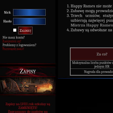
Happy Rames nie może 
Zabawę mogą prowadzić n
Nick
Trzech uczniów, staży
uzbierają najwięcej pu
Hasło
Mistrza Happy Rames
Zabawy są odwołane na 
Nie masz konta?
Zarejestruj się!
Problemy z logowaniem?
Przypomnij hasło!
Za co?
Maksymalna liczba punktów d
jednym HR
Zapisy
Nagroda dla prowadz
Zapisy na LVIII rok szkolny są
ZAMKNIĘTE!
Zapraszamy do zapisów na