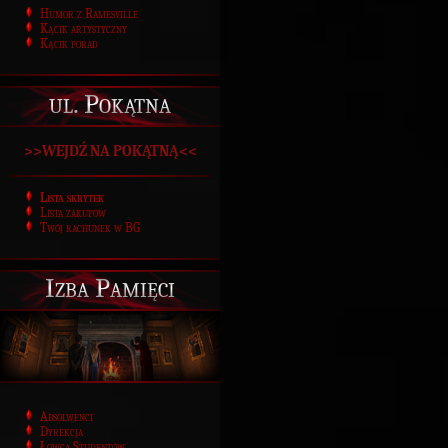
Humor z Ramesville
Kącik artystyczny
Kącik porad
ul. Pokątna
>>WEJDŹ NA POKĄTNĄ<<
Lista skrytek
Lista zakupów
Twój rachunek w BG
Izba Pamięci
Absolwenci
Dyrekcja
Łowca Studentów