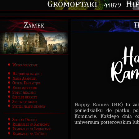
44879
Zamek
H
Wrota wejściowe
Harmonogram roku
Nasza Akademia
Oferta Edukacyjna
Regulamin czatu
Statut Akademii
Szkolne dekrety
System oceniania
Happy Rames
(
HR
) to za
System pisania newsów
poniedziałku do piątku po
Komnacie. Każdego dnia o
Szkolny Discord
uniwersum potterowskim lub
Ramesville na Facebooku
Ramesville na Instagramie
Ramesville na TikToku