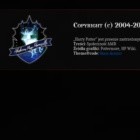
Copyright (c) 2004-2
„Harry Potter” jest prawnie zastrzeż
Treści
: Społeczność AMR
Źródła grafiki
: Pottermore, HP Wiki.
Theme&code
:
Shado Ackerly