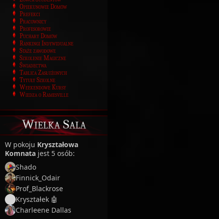
Opiekunowie Domów
Prefekci
Pracownicy
Profesorowie
Puchary Domów
Rankingi Indywidualne
Staże zawodowe
Szkolenie Magiczne
Świadectwa
Tablica Zasłużonych
Tytuły Szkolne
Weekendowe Kursy
Wiedza o Ramesville
Wielka Sala
W pokoju
Kryształowa
Komnata
jest 5 osób:
Shado
Finnick_Odair
Prof_Blackrose
Kryształek 🤖
Charleene Dallas