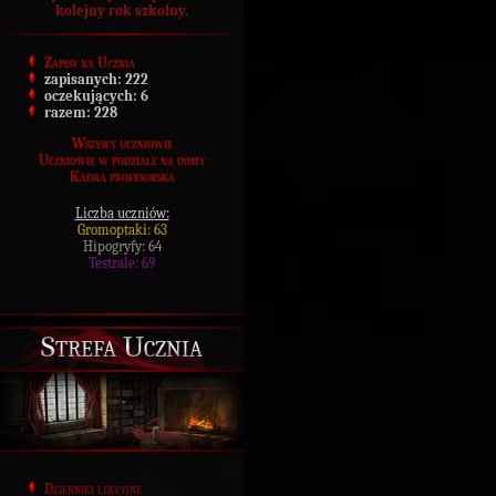
kolejny rok szkolny.
Zapisy na Ucznia
zapisanych:
222
oczekujących:
6
razem:
228
Wszyscy uczniowie
Uczniowie w podziale na domy
Kadra profesorska
Liczba uczniów:
Gromoptaki: 63
Hipogryfy: 64
Testrale: 69
Strefa Ucznia
Dzienniki lekcyjne