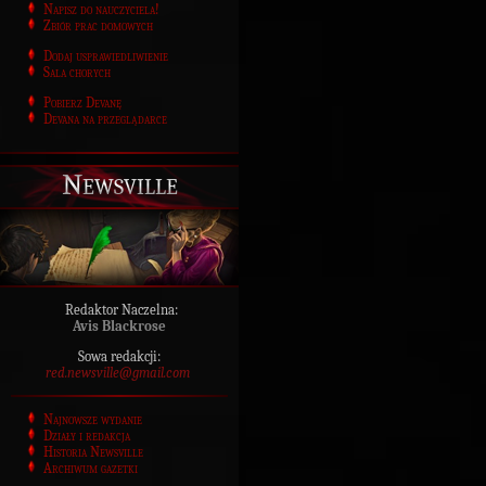
Napisz do nauczyciela!
Zbiór prac domowych
Dodaj usprawiedliwienie
Sala chorych
Pobierz Devanę
Devana na przeglądarce
Newsville
Redaktor Naczelna:
Avis Blackrose
Sowa redakcji:
red.newsville@gmail.com
Najnowsze wydanie
Działy i redakcja
Historia Newsville
Archiwum gazetki