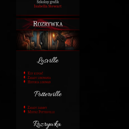
Szkolny grafik
Isabella Stewart
Rozrywka
Kup kupon!
Zasady losowania
Historia losowań
Zasady zabawy
Mistrz Potterville