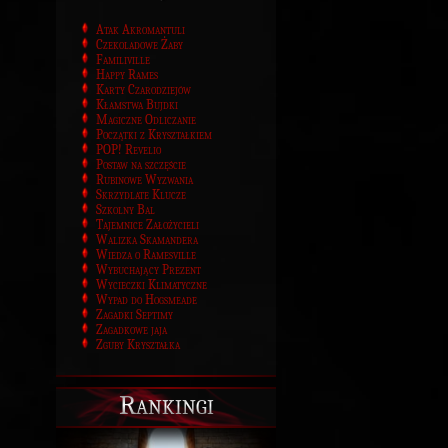
Atak Akromantuli
Czekoladowe Żaby
Familiville
Happy Rames
Karty Czarodziejów
Kłamstwa Bujdki
Magiczne Odliczanie
Początki z Kryształkiem
POP! Revelio
Postaw na szczęście
Rubinowe Wyzwania
Skrzydlate Klucze
Szkolny Bal
Tajemnice Założycieli
Walizka Skamandera
Wiedza o Ramesville
Wybuchający Prezent
Wycieczki Klimatyczne
Wypad do Hogsmeade
Zagadki Septimy
Zagadkowe jaja
Zguby Kryształka
Rankingi