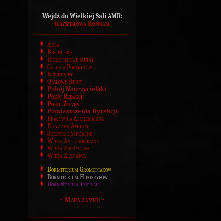
Wejdź do Wielkiej Sali AMR:
Kryształowa Komnata
Aula
Biblioteka
Bursztynowe Ruiny
Galeria Portretów
Katakumby
Opalowe Ruiny
Pokój Nauczycielski
Pokój Redakcji
Pokój Życzeń
Pomieszczenia Dyrekcji
Pracownia Alchemiczna
Runiczne Atrium
Skrzydło Szpitalne
Wieża Astronomiczna
Wieża Księżycowa
Wieża Zegarowa
Dormitorium Gromoptaków
Dormitorium Hipogryfów
Dormitorium Testrali
-
Mapa zamku
-