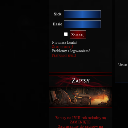
Nick
Hasło
Nie masz konta?
Zarejestruj się!
Problemy z logowaniem?
Przypomnij hasło!
* Bonus
Zapisy
Zapisy na LVIII rok szkolny są
ZAMKNIĘTE!
Zapraszamy do zapisów na