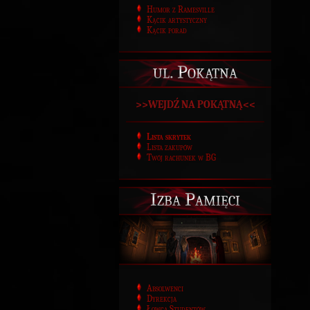
Humor z Ramesville
Kącik artystyczny
Kącik porad
ul. Pokątna
>>WEJDŹ NA POKĄTNĄ<<
Lista skrytek
Lista zakupów
Twój rachunek w BG
Izba Pamięci
Absolwenci
Dyrekcja
Łowca Studentów