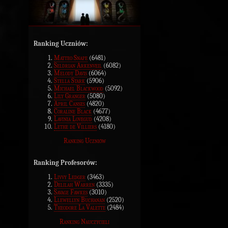
Ranking Uczniów:
Matteo Snape
(6481)
Seldrian Arkenveil
(6082)
Melody Davis
(6064)
Stella Stark
(5906)
Michael Blackwood
(5092)
Lily Granger
(5080)
April Canses
(4820)
Coraline Black
(4677)
Lavinia Lovegud
(4208)
Lethe de Villiers
(4180)
Ranking Uczniów
Ranking Profesorów:
Livvy Ledger
(3463)
Delilah Warren
(3335)
Savage Fawkes
(3010)
Llewellyn Buchanan
(2520)
Theodore La Valette
(2484)
Ranking Nauczycieli