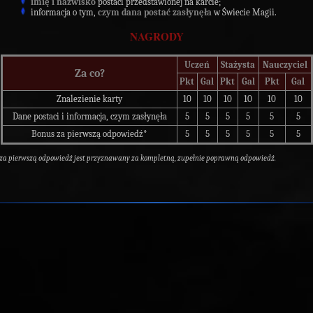
imię i nazwisko
postaci przedstawionej na karcie;
informacja o tym,
czym dana postać zasłynęła
w Świecie Magii.
NAGRODY
Uczeń
Stażysta
Nauczyciel
Za co?
Pkt
Gal
Pkt
Gal
Pkt
Gal
Znalezienie karty
10
10
10
10
10
10
Dane postaci i informacja, czym zasłynęła
5
5
5
5
5
5
Bonus za pierwszą odpowiedź*
5
5
5
5
5
5
 za pierwszą odpowiedź jest przyznawany za kompletną, zupełnie poprawną odpowiedź.