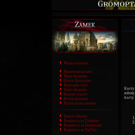
Zamek
Wrota wejściowe
Harmonogram roku
Nasza Akademia
Oferta Edukacyjna
Regulamin czatu
Karty
Statut Akademii
sobotę
Szkolne dekrety
karty
System oceniania
System pisania newsów
Szkolny Discord
Ramesville na Facebooku
Ramesville na Instagramie
Ramesville na TikToku