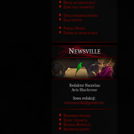
Napisz do nauczyciela!
Zbiór prac domowych
Dodaj usprawiedliwienie
Sala chorych
Pobierz Devanę
Devana na przeglądarce
Newsville
Redaktor Naczelna:
Avis Blackrose
Sowa redakcji:
red.newsville@gmail.com
Najnowsze wydanie
Działy i redakcja
Historia Newsville
Archiwum gazetki