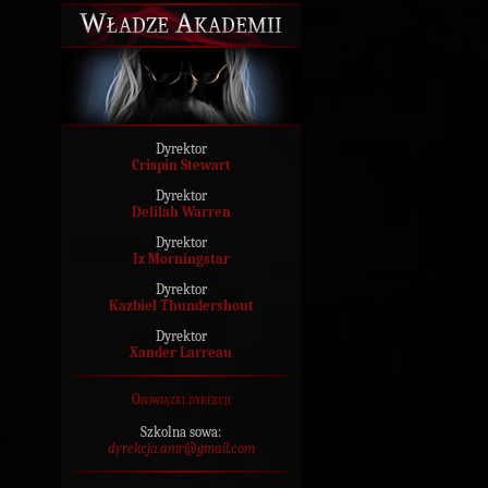
Władze Akademii
Dyrektor
Crispin Stewart
Dyrektor
Delilah Warren
Dyrektor
Iz Morningstar
Dyrektor
Kazbiel Thundershout
Dyrektor
Xander Larreau
Obowiązki dyrekcji
Szkolna sowa:
dyrekcja.amr@gmail.com