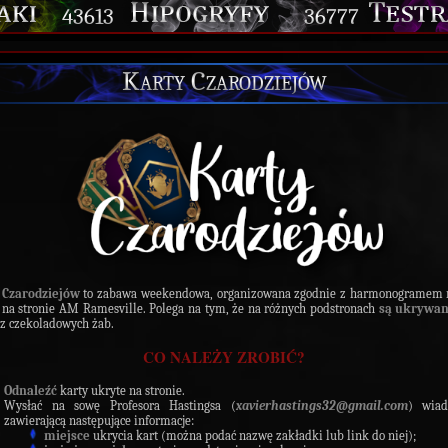
43613
36777
Karty Czarodziejów
 Czarodziejów
to zabawa weekendowa, organizowana zgodnie z harmonogramem 
 na stronie AM Ramesville. Polega na tym, że na różnych podstronach
są ukrywan
z czekoladowych żab.
CO NALEŻY ZROBIĆ?
Odnaleźć
karty ukryte na stronie.
Wysłać na sowę Profesora Hastingsa (
xavierhastings32@gmail.com
) wiad
zawierającą następujące informacje:
miejsce
ukrycia kart (można podać nazwę zakładki lub link do niej);