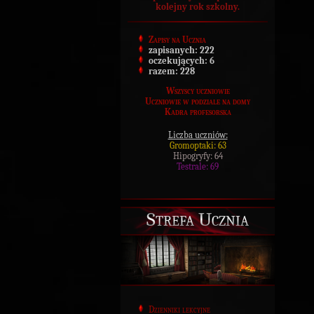
kolejny rok szkolny.
Zapisy na Ucznia
zapisanych:
222
oczekujących:
6
razem:
228
Wszyscy uczniowie
Uczniowie w podziale na domy
Kadra profesorska
Liczba uczniów:
Gromoptaki: 63
Hipogryfy: 64
Testrale: 69
Strefa Ucznia
Dzienniki lekcyjne