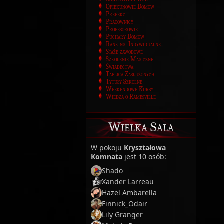
Opiekunowie Domów
Prefekci
Pracownicy
Profesorowie
Puchary Domów
Rankingi Indywidualne
Staże zawodowe
Szkolenie Magiczne
Świadectwa
Tablica Zasłużonych
Tytuły Szkolne
Weekendowe Kursy
Wiedza o Ramesville
Wielka Sala
W pokoju
Kryształowa
Komnata
jest 10 osób:
Shado
Xander Larreau
Hazel Ambarella
Finnick_Odair
Lily Granger