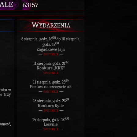
63157
Wydarzenia
00
8 sierpnia, godz. 16
do 10 sierpnia,
00
godz. 18
Zagadkowe Jaja
—
świstoklik
—
37
11 sierpnia, godz. 21
Konkurs „KKK”
—
świstoklik
—
59
11 sierpnia, godz. 23
Postaw na szczęście #5
roku w
—
świstoklik
—
e trzy
59
13 sierpnia, godz. 23
Konkurs Kylie
—
świstoklik
—
00
14 sierpnia, godz. 20
omość,
Losville
—
świstoklik
—