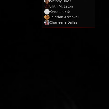
Melody Davis
Lilith M. Eaton
Kryształek 🤖
Seldrian Arkenveil
Charleene Dallas