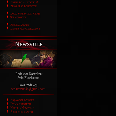
Napisz do nauczyciela!
Zbiór prac domowych
Dodaj usprawiedliwienie
Sala chorych
Pobierz Devanę
Devana na przeglądarce
Newsville
Redaktor Naczelna:
Avis Blackrose
Sowa redakcji:
red.newsville@gmail.com
Najnowsze wydanie
Działy i redakcja
Historia Newsville
Archiwum gazetki