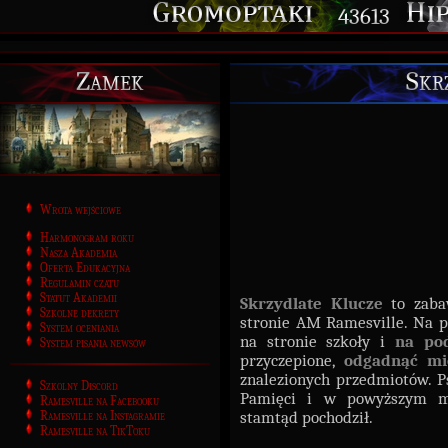
43613
Zamek
Skr
Wrota wejściowe
Harmonogram roku
Nasza Akademia
Oferta Edukacyjna
Regulamin czatu
Statut Akademii
Skrzydlate Klucze
to zabaw
Szkolne dekrety
stronie AM Ramesville. Na 
System oceniania
na stronie szkoły i
na po
System pisania newsów
przyczepione,
odgadnąć mi
znalezionych przedmiotów. Ps
Szkolny Discord
Pamięci i w powyższym 
Ramesville na Facebooku
Ramesville na Instagramie
stamtąd pochodził.
Ramesville na TikToku