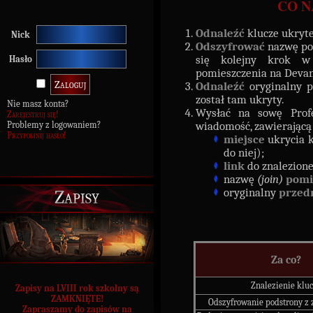
CO N
Odnaleźć
klucze ukryte
Nick
Odszyfrować
nazwę pod
się kolejny krok w
Hasło
pomieszczenia na Devan
Odnaleźć
oryginalny p
został tam ukryty.
Nie masz konta?
Wysłać na sowę Profe
Zarejestruj się!
Problemy z logowaniem?
wiadomość, zawierającą 
Przypomnij hasło!
miejsce
ukrycia 
do niej);
link
do znalezione
nazwę
(join)
pomi
Zapisy
oryginalny
przed
Za co?
Znalezienie klu
Zapisy na LVIII rok szkolny są
ZAMKNIĘTE!
Odszyfrowanie podstrony z
Zapraszamy do zapisów na