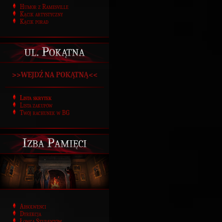
Humor z Ramesville
Kącik artystyczny
Kącik porad
ul. Pokątna
>>WEJDŹ NA POKĄTNĄ<<
Lista skrytek
Lista zakupów
Twój rachunek w BG
Izba Pamięci
Absolwenci
Dyrekcja
Łowca Studentów