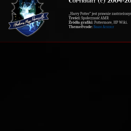
Copyright (c) 2004-2
„Harry Potter” jest prawnie zastrzeż
Treści
: Społeczność AMR
Źródła grafiki
: Pottermore, HP Wiki.
Theme&code
:
Shado Ackerly