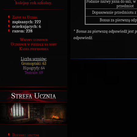
Podanie nazwy joina do sali, w 
kolejny rok szkolny.
przedmiot
Dopasowanie przedmiotu z 
Zapisy na Ucznia
Bonus za pierwszą od
zapisanych:
222
oczekujących:
6
* Bonus za pierwszą odpowiedź jest
razem:
228
odpowiedź.
Wszyscy uczniowie
Uczniowie w podziale na domy
Kadra profesorska
Liczba uczniów:
Gromoptaki: 63
Hipogryfy: 64
Testrale: 69
Strefa Ucznia
Dzienniki lekcyjne