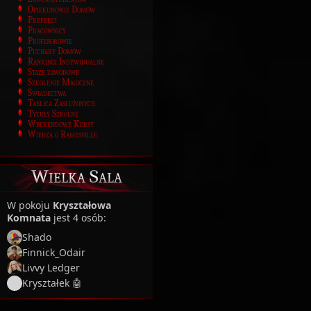
Opiekunowie Domów
Prefekci
Pracownicy
Profesorowie
Puchary Domów
Rankingi Indywidualne
Staże zawodowe
Szkolenie Magiczne
Świadectwa
Tablica Zasłużonych
Tytuły Szkolne
Weekendowe Kursy
Wiedza o Ramesville
Wielka Sala
W pokoju
Kryształowa
Komnata
jest 4 osób:
Shado
Finnick_Odair
Livvy Ledger
Kryształek 🤖