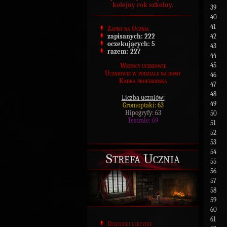
kolejny rok szkolny.
39
40
41
Zapisy na Ucznia
42
zapisanych:
222
oczekujących:
5
43
razem:
227
44
45
Wszyscy uczniowie
Uczniowie w podziale na domy
46
Kadra profesorska
47
48
Liczba uczniów:
49
Gromoptaki: 63
Hipogryfy: 63
50
Testrale: 69
51
52
53
54
Strefa Ucznia
55
56
57
58
59
60
61
Dzienniki lekcyjne