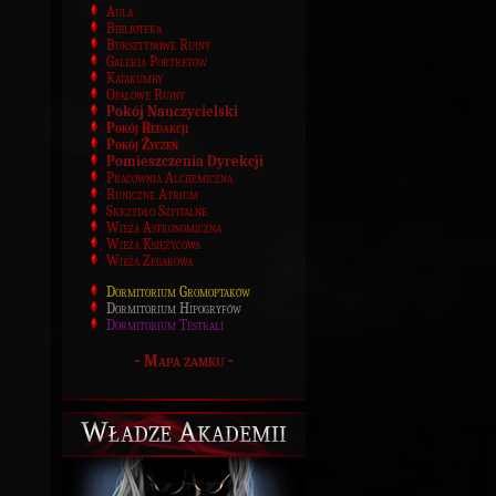
Aula
Biblioteka
Bursztynowe Ruiny
Galeria Portretów
Katakumby
Opalowe Ruiny
Pokój Nauczycielski
Pokój Redakcji
Pokój Życzeń
Pomieszczenia Dyrekcji
Pracownia Alchemiczna
Runiczne Atrium
Skrzydło Szpitalne
Wieża Astronomiczna
Wieża Księżycowa
Wieża Zegarowa
Dormitorium Gromoptaków
Dormitorium Hipogryfów
Dormitorium Testrali
-
Mapa zamku
-
Władze Akademii