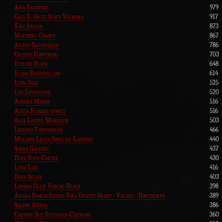
Aria Salvatore
979
Gale E. Ortiz Scott Velmora
917
Kate Jordan
873
Matthieu Chance
867
Aileen Sauveterre
786
Celeste Hawtorne
703
Eveline Black
648
Elana Brighwillow
614
Luna Star
525
Lily Levireinne
520
Aurora Myers
516
Alicja Flamme-mwezi
516
Alex Laufey Morozova
503
Lirenna Foxywarren
466
Melanie Lilith Sinclair-Larreau
440
Soren Garding
437
Hope Stew-Carter
430
Luna Last
416
Dzyn Selaif
403
Lievana Ollie Verlac-Black
398
Amara Dahlia Sienna Yara Odette Grant - Valdez - Hawthorne
389
Selene Astral
386
Corinne Iris Buchanan-Coltrane
360