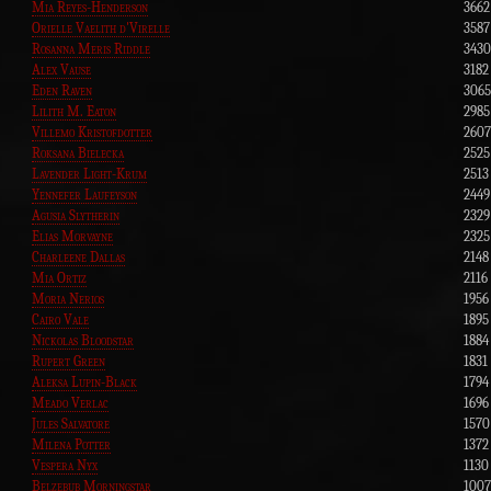
Mia Reyes-Henderson
3662
Orielle Vaelith d'Virelle
3587
Rosanna Meris Riddle
3430
Alex Vause
3182
Eden Raven
3065
Lilith M. Eaton
2985
Villemo Kristofdotter
2607
Roksana Bielecka
2525
Lavender Light-Krum
2513
Yennefer Laufeyson
2449
Agusia Slytherin
2329
Elias Morvayne
2325
Charleene Dallas
2148
Mia Ortiz
2116
Moria Nerios
1956
Cairo Vale
1895
Nickolas Bloodstar
1884
Rupert Green
1831
Aleksa Lupin-Black
1794
Meado Verlac
1696
Jules Salvatore
1570
Milena Potter
1372
Vespera Nyx
1130
Belzebub Morningstar
1007