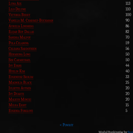
Luna Aix
113
Lilo Delune
110
Victoria Berry
100
Vanilla M. Charmly-Buchanan
90
Aurelia Lindberg
86
Elijah Roy Dallas
82
Sandra Malfoy
70
Pola Celanova
59
Celeana Sardothien
56
Hermiona Long
50
Sisi Carmichael
50
Ivy Evans
44
Hyelin Kim
40
Eugeniusz Skolim
33
Magnolia Black
25
Juliette Autrés
20
Ivy Duarte
20
Malkus Mincki
20
Milka Eight
15
Eugenia Foxglove
5
< Powrót
Moduł Rankingów by
Shad