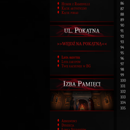
86
Humor z Ramesville
Kącik artystyczny
87
Kącik porad
88
89
90
ul. Pokątna
91
92
93
>>WEJDŹ NA POKĄTNĄ<<
94
95
Lista skrytek
96
Lista zakupów
97
Twój rachunek w BG
98
99
100
Izba Pamięci
101
102
103
104
105
Absolwenci
Dyrekcja
Łowca Studentów