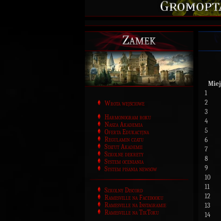
Zamek
Miej
1
2
Wrota wejściowe
3
Harmonogram roku
4
Nasza Akademia
5
Oferta Edukacyjna
Regulamin czatu
6
Statut Akademii
7
Szkolne dekrety
8
System oceniania
9
System pisania newsów
10
11
Szkolny Discord
12
Ramesville na Facebooku
Ramesville na Instagramie
13
Ramesville na TikToku
14