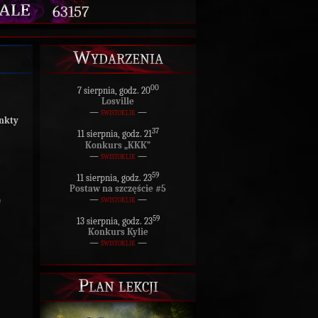
63157
Wydarzenia
00
7 sierpnia, godz. 20
Losville
—
świstoklik
—
nkty
37
11 sierpnia, godz. 21
Konkurs „KKK”
—
świstoklik
—
59
11 sierpnia, godz. 23
Postaw na szczęście #5
—
świstoklik
—
0
59
13 sierpnia, godz. 23
Konkurs Kylie
—
świstoklik
—
Plan lekcji