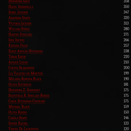
Hermiona Gold
358
Hazel Ambarella
350
Isobel Jackson
347
Anastasia Snape
320
Victoria Jackson
313
William Stern
280
Harper Sterling
271
Inez Indygo
266
Katrina Felix
257
Emily Andler-Buchanan
238
Tobias Eaton
220
Adrien Ledan
210
Corvus Skamander
200
Lia Valeziri-de Mortier
199
Melania Rowena Black
190
Olivia Slytherin
181
Hermiona Z. Goodhart
175
Selvethlia R. Sinclair-Rosier
175
Carol Buchanan-Coltrane
175
Michael Black
159
Olivia Rosier
150
Camila Snape
146
Sophie Rachel
123
Vesper De Laurentiis
120