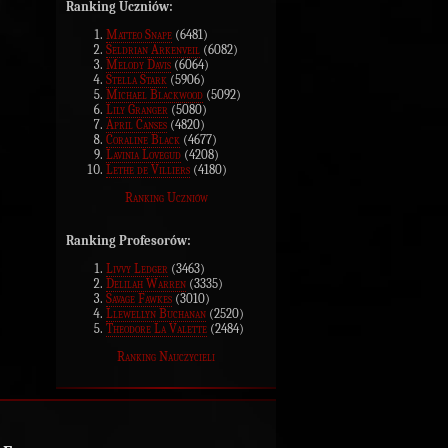
Ranking Uczniów:
Matteo Snape
(6481)
Seldrian Arkenveil
(6082)
Melody Davis
(6064)
Stella Stark
(5906)
Michael Blackwood
(5092)
Lily Granger
(5080)
April Canses
(4820)
Coraline Black
(4677)
Lavinia Lovegud
(4208)
Lethe de Villiers
(4180)
Ranking Uczniów
Ranking Profesorów:
Livvy Ledger
(3463)
Delilah Warren
(3335)
Savage Fawkes
(3010)
Llewellyn Buchanan
(2520)
Theodore La Valette
(2484)
Ranking Nauczycieli