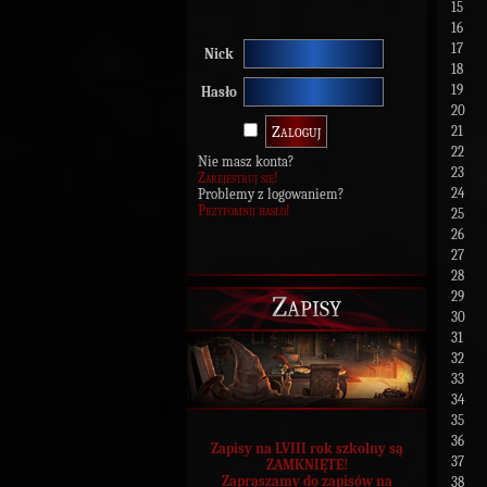
15
16
17
Nick
18
19
Hasło
20
21
22
Nie masz konta?
23
Zarejestruj się!
24
Problemy z logowaniem?
Przypomnij hasło!
25
26
27
28
29
Zapisy
30
31
32
33
34
35
36
Zapisy na LVIII rok szkolny są
37
ZAMKNIĘTE!
Zapraszamy do zapisów na
38