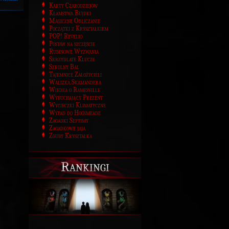
Karty Czarodziejów
Kłamstwa Bujdki
Magiczne Odliczanie
Początki z Kryształkiem
POP! Revelio
Postaw na szczęście
Rubinowe Wyzwania
Skrzydlate Klucze
Szkolny Bal
Tajemnice Założycieli
Walizka Skamandera
Wiedza o Ramesville
Wybuchający Prezent
Wycieczki Klimatyczne
Wypad do Hogsmeade
Zagadki Septimy
Zagadkowe jaja
Zguby Kryształka
Rankingi