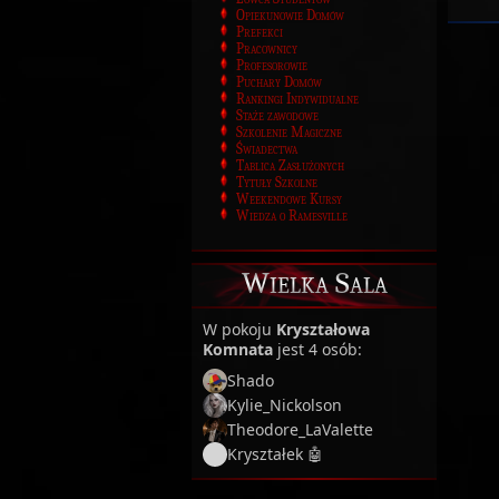
Opiekunowie Domów
Prefekci
Pracownicy
Profesorowie
Puchary Domów
Rankingi Indywidualne
Staże zawodowe
Szkolenie Magiczne
Świadectwa
Tablica Zasłużonych
Tytuły Szkolne
Weekendowe Kursy
Wiedza o Ramesville
Wielka Sala
W pokoju
Kryształowa
Komnata
jest 4 osób:
Shado
Kylie_Nickolson
Theodore_LaValette
Kryształek 🤖