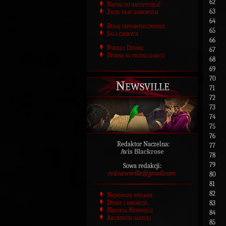
62
Napisz do nauczyciela!
63
Zbiór prac domowych
64
Dodaj usprawiedliwienie
65
Sala chorych
66
Pobierz Devanę
67
Devana na przeglądarce
68
69
70
Newsville
71
72
73
74
75
76
Redaktor Naczelna:
77
Avis Blackrose
78
79
Sowa redakcji:
red.newsville@gmail.com
80
81
82
Najnowsze wydanie
Działy i redakcja
83
Historia Newsville
84
Archiwum gazetki
85