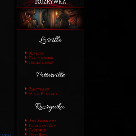
Rozrywka
Kup kupon!
Zasady losowania
Historia losowań
Zasady zabawy
Mistrz Potterville
Atak Akromantuli
Czekoladowe Żaby
Familiville
Happy Rames
o Ackerly