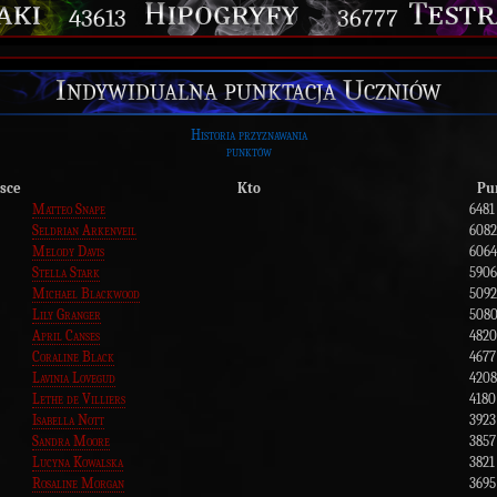
43613
36777
Indywidualna punktacja Uczniów
Historia przyznawania
punktów
sce
Kto
Pu
Matteo Snape
6481
Seldrian Arkenveil
6082
Melody Davis
6064
Stella Stark
5906
Michael Blackwood
5092
Lily Granger
508
April Canses
4820
Coraline Black
4677
Lavinia Lovegud
4208
Lethe de Villiers
4180
Isabella Nott
3923
Sandra Moore
3857
Lucyna Kowalska
3821
Rosaline Morgan
3695