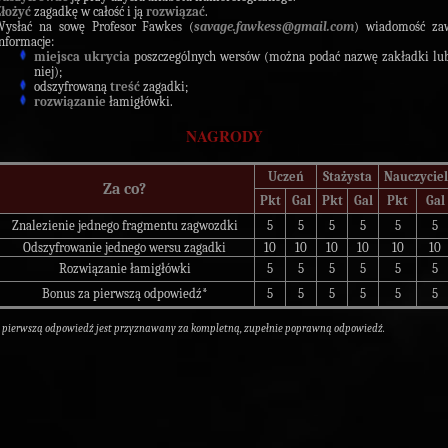
Złożyć
zagadkę w całość i ją
rozwiązać
.
Wysłać na sowę Profesor Fawkes (
savage.fawkess@gmail.com
) wiadomość zaw
nformacje:
miejsca ukrycia
poszczególnych wersów (można podać nazwę zakładki lub
niej);
odszyfrowaną
treść
zagadki;
rozwiązanie
łamigłówki.
NAGRODY
Uczeń
Stażysta
Nauczyciel
Za co?
Pkt
Gal
Pkt
Gal
Pkt
Gal
Znalezienie jednego fragmentu zagwozdki
5
5
5
5
5
5
Odszyfrowanie jednego wersu zagadki
10
10
10
10
10
10
Rozwiązanie łamigłówki
5
5
5
5
5
5
Bonus za pierwszą odpowiedź*
5
5
5
5
5
5
a pierwszą odpowiedź jest przyznawany za kompletną, zupełnie poprawną odpowiedź.