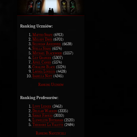
Ranking Uczniów:
Matteo Snape
(6913)
Melody Davis
(6701)
Seldrian Arkenveil
(6638)
Stella Stark
(6174)
Michael Blackwood
(5557)
Lily Granger
(5307)
April Canses
(5174)
Coraline Black
(5124)
Lavinia Lovegud
(4428)
Isabella Nott
(4345)
Ranking Uczniów
Ranking Profesorów:
Livvy Ledger
(3463)
Delilah Warren
(3335)
Savage Fawkes
(3010)
Llewellyn Buchanan
(2520)
Theodore La Valette
(2484)
Ranking Nauczycieli