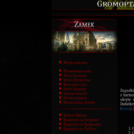
Zamek
Wrota wejściowe
Harmonogram roku
Nasza Akademia
Oferta Edukacyjna
Regulamin czatu
Statut Akademii
Zagadki
Szkolne dekrety
z harmo
System oceniania
ukryte 
System pisania newsów
Dodatko
(
ściąga
).
Szkolny Discord
Ramesville na Facebooku
Ramesville na Instagramie
Ramesville na TikToku