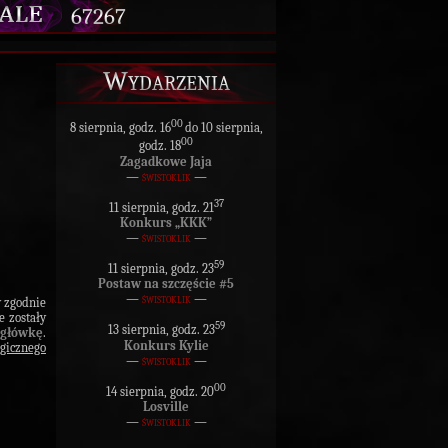
67267
Wydarzenia
00
8 sierpnia, godz. 16
do 10 sierpnia,
00
godz. 18
Zagadkowe Jaja
—
świstoklik
—
37
11 sierpnia, godz. 21
Konkurs „KKK”
—
świstoklik
—
59
11 sierpnia, godz. 23
Postaw na szczęście #5
—
świstoklik
—
 zgodnie
re zostały
59
13 sierpnia, godz. 23
igłówkę
.
Konkurs Kylie
gicznego
—
świstoklik
—
00
14 sierpnia, godz. 20
Losville
—
świstoklik
—