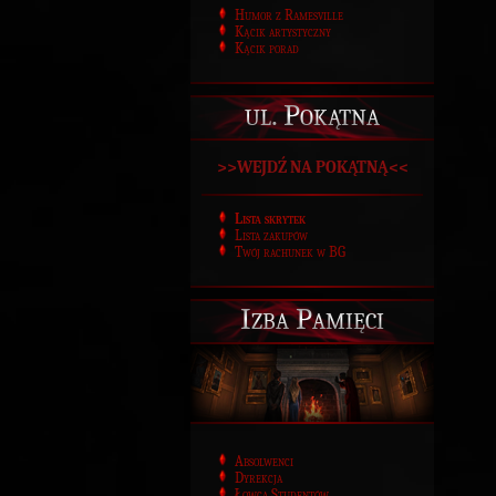
Humor z Ramesville
Kącik artystyczny
Kącik porad
ul. Pokątna
>>WEJDŹ NA POKĄTNĄ<<
Lista skrytek
Lista zakupów
Twój rachunek w BG
Izba Pamięci
Absolwenci
Dyrekcja
Łowca Studentów