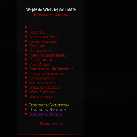
Wejdź do Wielkiej Sali AMR:
Kryształowa Komnata
Aula
Biblioteka
Bursztynowe Ruiny
Galeria Portretów
Katakumby
Opalowe Ruiny
Pokój Nauczycielski
Pokój Redakcji
Pokój Życzeń
Pomieszczenia Dyrekcji
Pracownia Alchemiczna
Runiczne Atrium
Skrzydło Szpitalne
Wieża Astronomiczna
Wieża Księżycowa
Wieża Zegarowa
Dormitorium Gromoptaków
Dormitorium Hipogryfów
Dormitorium Testrali
-
Mapa zamku
-