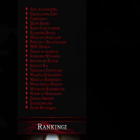
Atak Akromantuli
Czekoladowe Żaby
Familiville
Happy Rames
Karty Czarodziejów
Kłamstwa Bujdki
Magiczne Odliczanie
Początki z Kryształkiem
POP! Revelio
Postaw na szczęście
Rubinowe Wyzwania
Skrzydlate Klucze
Szkolny Bal
Tajemnice Założycieli
Walizka Skamandera
Wiedza o Ramesville
Wybuchający Prezent
Wycieczki Klimatyczne
Wypad do Hogsmeade
Zagadki Septimy
Zagadkowe jaja
Zguby Kryształka
Rankingi