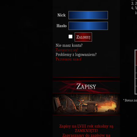
i
Nick
Hasło
Nie masz konta?
Zarejestruj się!
Problemy z logowaniem?
Przypomnij hasło!
Zapisy
* Bonus z
Zapisy na LVIII rok szkolny są
ZAMKNIĘTE!
Zapraszamy do zapisów na