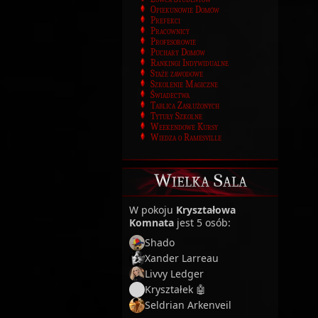
Opiekunowie Domów
Prefekci
Pracownicy
Profesorowie
Puchary Domów
Rankingi Indywidualne
Staże zawodowe
Szkolenie Magiczne
Świadectwa
Tablica Zasłużonych
Tytuły Szkolne
Weekendowe Kursy
Wiedza o Ramesville
Wielka Sala
W pokoju
Kryształowa
Komnata
jest 5 osób:
Shado
Xander Larreau
Livvy Ledger
Kryształek 🤖
Seldrian Arkenveil