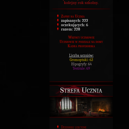
kolejny rok szkolny.
Zapisy na Ucznia
zapisanych:
222
oczekujących:
6
razem:
228
Wszyscy uczniowie
Uczniowie w podziale na domy
Kadra profesorska
Liczba uczniów:
Gromoptaki: 63
Hipogryfy: 64
Testrale: 69
Strefa Ucznia
Dzienniki lekcyjne