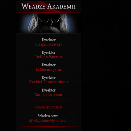
Władze Akademii
Dyrektor
Crispin Stewart
Dyrektor
Delilah Warren
Dyrektor
Iz Morningstar
Dyrektor
Kazbiel Thundershout
Dyrektor
Xander Larreau
Obowiązki dyrekcji
Szkolna sowa:
dyrekcja.amr@gmail.com