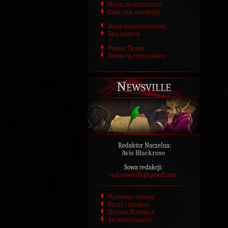
Napisz do nauczyciela!
Zbiór prac domowych
Dodaj usprawiedliwienie
Sala chorych
Pobierz Devanę
Devana na przeglądarce
Newsville
Redaktor Naczelna:
Avis Blackrose
Sowa redakcji:
red.newsville@gmail.com
Najnowsze wydanie
Działy i redakcja
Historia Newsville
Archiwum gazetki