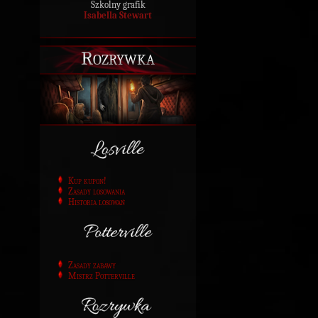
Szkolny grafik
Isabella Stewart
Rozrywka
Kup kupon!
Zasady losowania
Historia losowań
Zasady zabawy
Mistrz Potterville