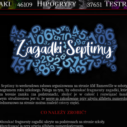
46109
37651
 Septimy
to weekendowa zabawa organizowana na stronie AM Ramesville w soboty
nogramem roku szkolnego. Polega na tym, by
odszukać fragmenty zagadki
, któ
na terenie zamku (na podstronach),
złożyć je w całość
i
rozwiązać łam
wym utrudnieniem jest to, że
wersy są zakodowane przy użyciu alfabetu numerolo
 Jednorazowo na stronie można znaleźć
cztery
części.
CO NALEŻY ZROBIĆ?
Odszukać
fragmenty zagadki ukryte na podstronach na stronie szkoły.
Odszyfrować
ją przy użyciu alfabetu numerologicznego.