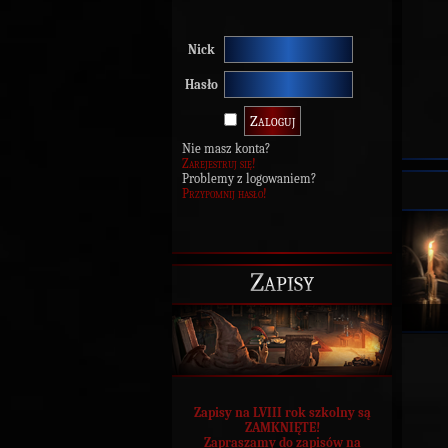
Nick
Hasło
Nie masz konta?
Zarejestruj się!
Problemy z logowaniem?
Przypomnij hasło!
Zapisy
Zapisy na LVIII rok szkolny są
ZAMKNIĘTE!
Zapraszamy do zapisów na