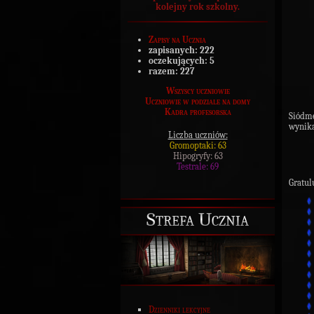
kolejny rok szkolny.
Zapisy na Ucznia
zapisanych:
222
oczekujących:
5
razem:
227
Wszyscy uczniowie
Uczniowie w podziale na domy
Kadra profesorska
Siódm
wynika
Liczba uczniów:
Gromoptaki: 63
Hipogryfy: 63
Testrale: 69
Gratul
Strefa Ucznia
Dzienniki lekcyjne