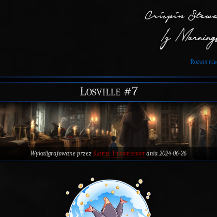
Rozwiń per
Losville #7
Wykaligrafowane przez
Kazbiel Thundershout
dnia 2024-06-26