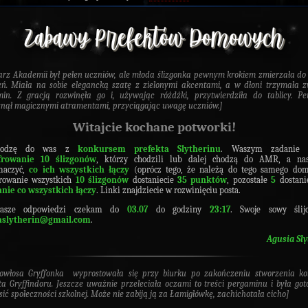
arz Akademii był pełen uczniów, ale młoda ślizgonka pewnym krokiem zmierzała do 
eń. Miała na sobie elegancką szatę z zielonymi akcentami, a w dłoni trzymała z
in. Z gracją rozwinęła go i, używając różdżki, przytwierdziła do tablicy. P
snął magicznymi atramentami, przyciągając uwagę uczniów.]
Witajcie kochane potworki!
chodzę do was z
konkursem prefekta Slytherinu
.
Waszym zadanie 
frowanie 10 ślizgonów
, którzy chodzili lub dalej chodzą do AMR, a nas
maczyć,
co ich wszystkich łączy
(oprócz tego, że należą do tego samego dom
frowanie wszystkich
10 ślizgonów
dostaniecie
35 punktów
, pozostałe
5
dostani
anie co wszystkich łączy
. Linki znajdziecie w rozwinięciu posta.
asze odpowiedzi czekam do
03.07
do godziny
23:17
. Swoje sowy ślij
aslytherin@gmail.com
.
Agusia Sly
nowłosa Gryffonka wyprostowała się przy biurku po zakończeniu stworzenia ko
ta Gryffindoru. Jeszcze uważnie przeleciała oczami to treści pergaminu i była go
sić społeczności szkolnej. Może nie zabiją ją za Łamigłówkę, zachichotała cicho]