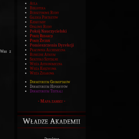
Aula
Biblioteka
Bursztynowe Ruiny
Galeria Portretów
Katakumby
Opalowe Ruiny
Pokój Nauczycielski
Pokój Redakcji
Pokój Życzeń
Pomieszczenia Dyrekcji
Pracownia Alchemiczna
 Was z
Runiczne Atrium
Skrzydło Szpitalne
Wieża Astronomiczna
Wieża Księżycowa
Wieża Zegarowa
Dormitorium Gromoptaków
Dormitorium Hipogryfów
Dormitorium Testrali
-
Mapa zamku
-
Władze Akademii