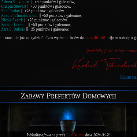
Aileen Sauveterre
|| +50 punktów i galeonów,
Crispin Stewart
|| +50 punktów i galeonów,
Kate Jordan
|| +25 punktów i galeonów,
Kazbiel Thundershout
|| +50 punktów i galeonów,
Nicole Sketch
|| +25 punktów i galeonów,
Xander Larreau
|| +50 punktów i galeonów,
Zara C. Dubois
|| +25 punktów i galeonów.
e losowanie już za tydzień. Czas wysłania losów do
Losville #8
mija w sobotę o g
Quod felix, faustum fortunatum
Rozwiń per
Zabawy Prefektów Domowych
Wykaligrafowane przez
Lilo Delune
dnia 2024-06-26