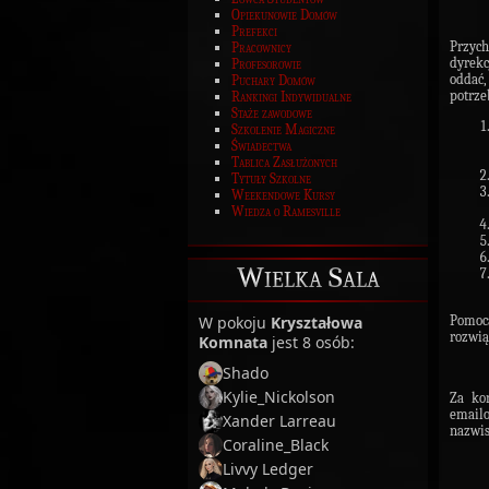
Opiekunowie Domów
Prefekci
Przych
Pracownicy
dyrekc
Profesorowie
oddać,
Puchary Domów
potrz
Rankingi Indywidualne
Staże zawodowe
Szkolenie Magiczne
Świadectwa
Tablica Zasłużonych
Tytuły Szkolne
Weekendowe Kursy
Wiedza o Ramesville
Wielka Sala
W pokoju
Kryształowa
Pomocą
rozwią
Komnata
jest 8 osób:
Shado
Kylie_Nickolson
Za ko
email
Xander Larreau
nazwi
Coraline_Black
Livvy Ledger