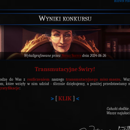
Rozwiń per
Wyniki konkursu
Wykaligrafowane przez
Nicole Sketch
dnia 2024-06-26
T
ransmutacyjne
Ś
wiry!
hodzę do Was z
rozliczeniem
naszego
transmutacyjnego misz-maszu
. Wsz
m, które wzięły w nim udział - ślicznie dziękujemy, a poniżej przedstawiamy 
gratyfikacje
:
>
[
KLIK
]
<
Całuski słodkie
Wasze najukoc