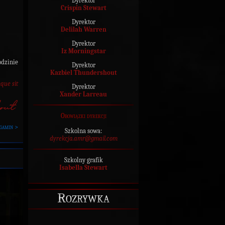
Dyrektor
Crispin Stewart
Dyrektor
Delilah Warren
Dyrektor
Iz Morningstar
odzinie
Dyrektor
Kazbiel Thundershout
que sit
Dyrektor
Xander Larreau
Obowiązki dyrekcji
gamin >
Szkolna sowa:
dyrekcja.amr@gmail.com
Szkolny grafik
Isabella Stewart
Rozrywka