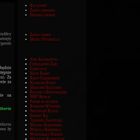
Kup kupon!
Zasady losowania
Historia losowań
tablicy
Zasady zabawy
winięty
Mistrz Potterville
ergamin
Atak Akromantuli
Czekoladowe Żaby
będzie
Familiville
tępnie
Happy Rames
u). Za
Karty Czarodziejów
ecie za
Kłamstwa Bujdki
Magiczne Odliczanie
Początki z Kryształkiem
cie na
POP! Revelio
Postaw na szczęście
Rubinowe Wyzwania
therin
Skrzydlate Klucze
Szkolny Bal
Tajemnice Założycieli
nkursu
Walizka Skamandera
towa by
Wiedza o Ramesville
Wybuchający Prezent
Wycieczki Klimatyczne