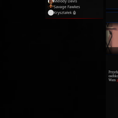
Melody Davis
Savage Fawkes
Kryształek 🤖
Przyc
osóbko
Wam