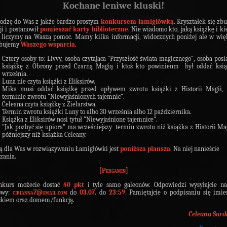
Kochane leniwe kluski!
odzę do Was z jakże bardzo prostym
konkursem-łamigłówką
. Kryształek się zb
ji i postanowił
pomieszać karty biblioteczne
. Nie wiadomo kto, jaką książkę i k
 liczymy na Waszą pomoc. Mamy kilka informacji, widocznych poniżej ale w wię
ebujemy
Waszego wsparcia
.
Cztery osoby to: Livvy, osoba czytająca "Przyszłość świata magicznego", osoba posi
książkę z Obrony przed Czarną Magią i ktoś kto powinienm był oddać ksią
września.
Luna nie czyta książki z Eliksirów.
Mika musi oddać książkę przed upływem zwrotu książki z Historii Magii, 
terminie zwrotu "Niewyjaśnionych tajemnic".
Celeana czyta książkę z Zielarstwa.
Termin zwrotu książki Luny to albo 30 września albo 12 października.
Książka z Eliksirów nosi tytuł "Niewyjaśnione tajemnice".
"Jak pozbyć się upiora" ma wcześniejszy termin zwrotu niż książka z Historii Mag
późniejszy niż książka Celeany.
 dla Was w rozwiązywaniu Łamigłówki jest
poniższa plansza
. Na niej nanieście
zania.
[Pergamin]
nkurs możecie dostać
40 pkt
i tyle samo galeonów. Odpowiedzi wysyłajcie na
owy:
cirianna7@gmail.com
do
03.07
. do
23:59
. Pamiętajcie o podpisaniu się imi
skiem oraz domem/funkcją.
Celeana Sard