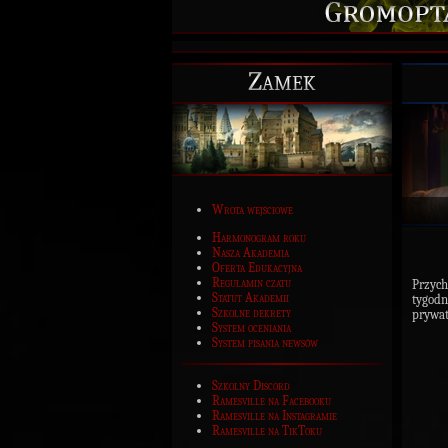
Zamek
Wrota wejściowe
Harmonogram roku
Nasza Akademia
Oferta Edukacyjna
Regulamin czatu
Przyc
Statut Akademii
tygodn
Szkolne dekrety
prywat
System oceniania
System pisania newsów
Szkolny Discord
Ramesville na Facebooku
Ramesville na Instagramie
Ramesville na TikToku