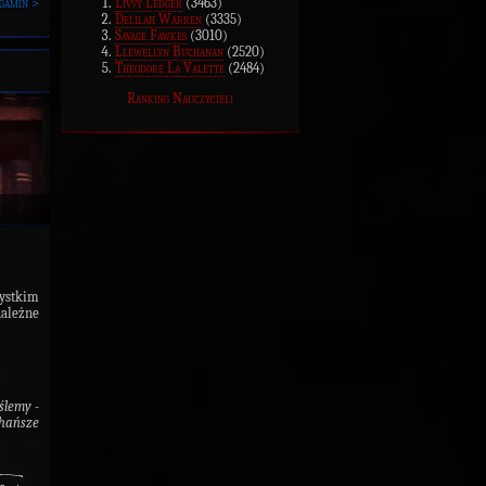
Livvy Ledger
(3463)
gamin >
Delilah Warren
(3335)
Savage Fawkes
(3010)
Llewellyn Buchanan
(2520)
Theodore La Valette
(2484)
Ranking Nauczycieli
ystkim
należne
 ślemy -
hańsze