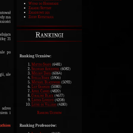
Wypad do Hogsmeade
Zagadki Septimy
Zagadkowe jaja
untował
Zguby Kryształka
iedy ma
kszości
Rankingi
adająca
żkę 21
ale po
Ranking Uczniów:
Matteo Snape
(6481)
Seldrian Arkenveil
(6082)
Melody Davis
(6064)
ii, ale
Stella Stark
(5906)
Michael Blackwood
(5092)
Lily Granger
(5080)
April Canses
(4820)
Coraline Black
(4677)
Lavinia Lovegud
(4208)
Lethe de Villiers
(4180)
 adres
Ranking Uczniów
eniem i
Ranking Profesorów:
othien