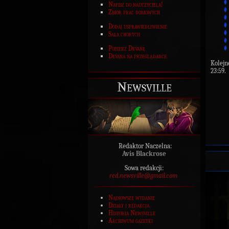
Napisz do nauczyciela!
Zbiór prac domowych
Dodaj usprawiedliwienie
Sala chorych
Pobierz Devanę
Devana na przeglądarce
Kolejn
23:59.
Newsville
Redaktor Naczelna:
Avis Blackrose
Sowa redakcji:
red.newsville@gmail.com
Najnowsze wydanie
Działy i redakcja
Historia Newsville
Archiwum gazetki