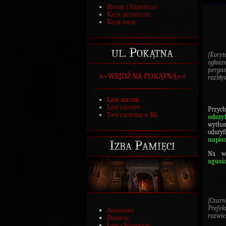
Humor z Ramesville
Kącik artystyczny
Kącik porad
ul. Pokątna
[Koryt
ogłosz
pergam
>>WEJDŹ NA POKĄTNĄ<<
rozbły
Lista skrytek
Lista zakupów
Przy
Twój rachunek w BG
odszy
wytłu
odszy
napis
Izba Pamięci
Na w
agusi
[Czar
Prefek
Absolwenci
rozwie
Dyrekcja
Łowca Studentów