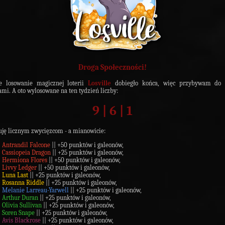
Droga Społeczności!
e losowanie magicznej loterii
Losville
dobiegło końca, więc przybywam do
mi. A oto wylosowane na ten tydzień liczby:
9 | 6 | 1
uję licznym zwycięzcom - a mianowicie:
Antrandil Falcone
|| +50 punktów i galeonów,
Cassiopeia Dragon
|| +25 punktów i galeonów,
Hermiona Flores
|| +50 punktów i galeonów,
Livvy Ledger
|| +50 punktów i galeonów,
Luna Last
|| +25 punktów i galeonów,
Rosanna Riddle
|| +25 punktów i galeonów,
Melanie Larreau-Yarwell
|| +25 punktów i galeonów,
Arthur Duran
|| +25 punktów i galeonów,
Olivia Sullivan
|| +25 punktów i galeonów,
Soren Snape
|| +25 punktów i galeonów,
Avis Blackrose
|| +25 punktów i galeonów,