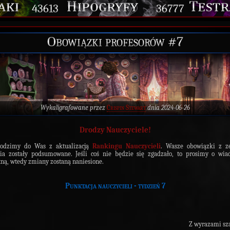
43613
36777
Obowiązki profesorów #7
Wykaligrafowane przez
Crispin Stewart
dnia 2024-06-26
Drodzy Nauczyciele!
hodzimy do Was z aktualizacją
Rankingu Nauczycieli
. Wasze obowiązki z ze
ia zostały podsumowane. Jeśli coś nie będzie się zgadzało, to prosimy o wi
ną, wtedy zmiany zostaną naniesione.
Punktacja nauczycieli - tydzień 7
Z wyrazami sz