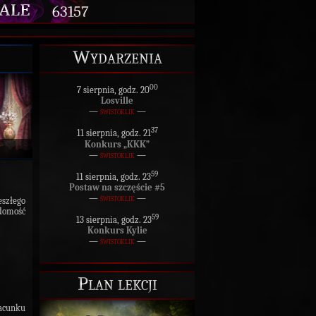
63157
Wydarzenia
00
7 sierpnia, godz. 20
Losville
—
świstoklik
—
37
11 sierpnia, godz. 21
Konkurs „KKK”
—
świstoklik
—
59
11 sierpnia, godz. 23
Postaw na szczęście #5
—
świstoklik
—
szłego
adomość
59
13 sierpnia, godz. 23
Konkurs Kylie
—
świstoklik
—
Plan lekcji
acunku