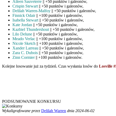
Aileen Sauveterre
|| +50 punktów i galeonów,
Crispin Stewart
|| +50 punktów i galeonów,
Delilah Warren-Malfoy
|| +50 punktów i galeonów,
Finnick Odair
|| +100 punktów i galeonów,
Isabella Stewart
|| +50 punktów i galeonów,
Kate Jordan
|| +50 punktów i galeonów,
Kazbiel Thundershout
|| +50 punktów i galeonów,
Lilo Delune
|| +50 punktów i galeonów,
Meado Verlac
|| +100 punktów i galeonów,
Nicole Sketch
|| +100 punktów i galeonów,
Xander Larreau
|| +50 punktów i galeonów,
Zara C. Dubois
|| +50 punktów i galeonów,
Zinn Cormier
|| +100 punktów i galeonów.
Kolejne losowanie już za tydzień. Czas wysłania losów do
Losville #
PODSUMOWANIE KONKURSU
Wykaligrafowane przez
Delilah Warren
dnia 2024-06-02