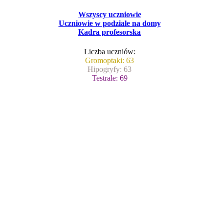
Wszyscy uczniowie
Uczniowie w podziale na domy
Kadra profesorska
Liczba uczniów:
Gromoptaki: 63
Hipogryfy: 63
Testrale: 69