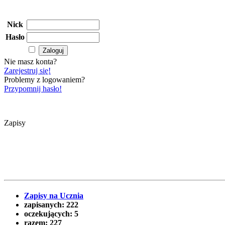
Nick
Hasło
Nie masz konta?
Zarejestruj się!
Problemy z logowaniem?
Przypomnij hasło!
Zapisy
Zapisy na Ucznia
zapisanych:
222
oczekujących:
5
razem:
227