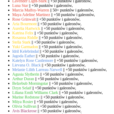
Lavender Light-Stark
|| +50 punktów i galeonów,
Luna Star
|| +50 punktów i galeonów,
Marcia Malfoy-Warren
|| 50+ punktów i galeonów,
Maya Adeline Martinez
|| +50 punktów i galeonów,
Rose Grinwalt
|| +50 punktów i galeonów,
Aria Bourmont
|| +50 punktów i galeonów,
Aurelia Hartwick
|| +50 punktów i galeonów,
Katrina Felix
|| +50 punktów i galeonów,
Rosanna Riddle
|| +50 punktów i galeonów,
Stella Stark
|| +50 punktów i galeonów,
Yuki Garmadon
|| +50 punktów i galeonów,
Idril Kelebrindal
|| +50 punktów i galeonów,
Jagoda Eather
|| +50 punktów i galeonów,
Katelyn Rose Castlemore
|| +50 punktów i galeonów,
Lievana O. Black
|| +50 punktów i galeonów,
Melanie Lilith Larreau-Yarwell
|| +50 punktów i galeonów,
Agusia Slytherin
|| +50 punktów i galeonów,
Arthur Duran
|| +50 punktów i galeonów,
Belzebub Morningstar
|| +50 punktów i galeonów,
Dzyn Selaif
|| +50 punktów i galeonów,
Liliana Emili Williams Clark
|| +50 punktów i galeonów,
Marine Redstone
|| +50 punktów i galeonów,
Miiya Rosier
|| +50 punktów i galeonów,
Olivia Sullivan
|| +50 punktów i galeonów,
Avis Blackrose
|| +50 punktów i galeonów,