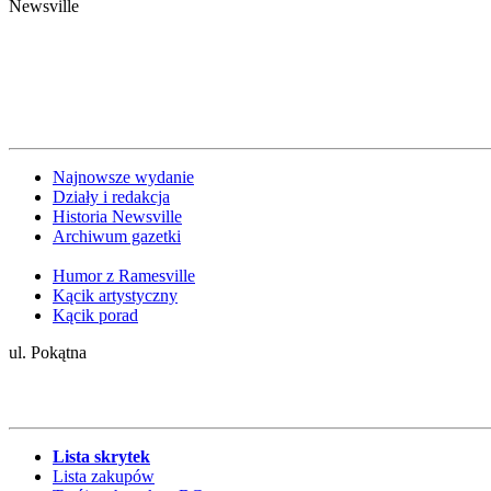
Newsville
Najnowsze wydanie
Działy i redakcja
Historia Newsville
Archiwum gazetki
Humor z Ramesville
Kącik artystyczny
Kącik porad
ul. Pokątna
Lista skrytek
Lista zakupów