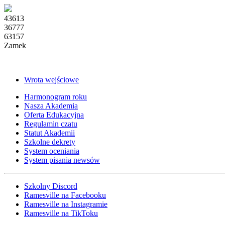
43613
36777
63157
Zamek
Wrota wejściowe
Harmonogram roku
Nasza Akademia
Oferta Edukacyjna
Regulamin czatu
Statut Akademii
Szkolne dekrety
System oceniania
System pisania newsów
Szkolny Discord
Ramesville na Facebooku
Ramesville na Instagramie
Ramesville na TikToku