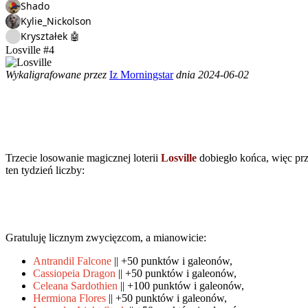
Shado
Kylie_Nickolson
Kryształek 🤖
Losville #4
Wykaligrafowane przez
Iz Morningstar
dnia 2024-06-02
Trzecie losowanie magicznej loterii
Losville
dobiegło końca, więc pr
ten tydzień liczby:
Gratuluję licznym zwycięzcom, a mianowicie:
Antrandil Falcone
|| +50 punktów i galeonów,
Cassiopeia Dragon
|| +50 punktów i galeonów,
Celeana Sardothien
|| +100 punktów i galeonów,
Hermiona Flores
|| +50 punktów i galeonów,