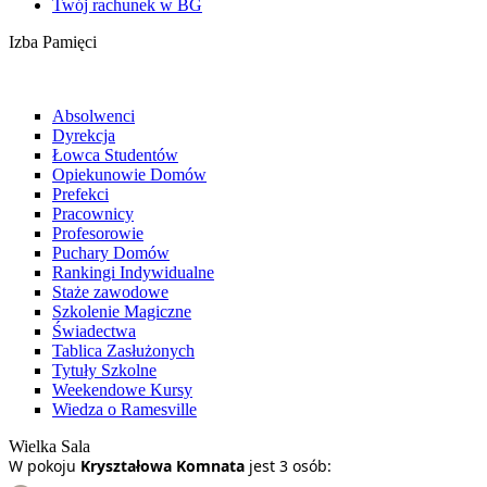
Twój rachunek w BG
Izba Pamięci
Absolwenci
Dyrekcja
Łowca Studentów
Opiekunowie Domów
Prefekci
Pracownicy
Profesorowie
Puchary Domów
Rankingi Indywidualne
Staże zawodowe
Szkolenie Magiczne
Świadectwa
Tablica Zasłużonych
Tytuły Szkolne
Weekendowe Kursy
Wiedza o Ramesville
Wielka Sala
W pokoju
Kryształowa Komnata
jest 3 osób: