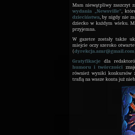
Mam niewątpliwy zaszczyt za
wydania „Newsville”
, któ
dzieciństwa
, by nigdy nie 
dziecko w każdym wieku. Ma
przyjemna.
W gazetce zostały także u
miejcie oczy szeroko otwarte.
(
dyrekcja.amr@gmail.com
Gratyfikacje
dla redaktor
humoru i twórczości
znaj
również wyniki konkursów z
trafią na wasze konta już ni