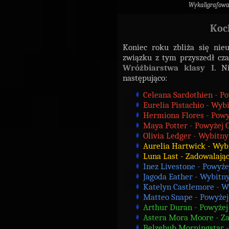
Wykaligrafow
Koc
Koniec roku zbliża się nie
związku z tym przyszedł cz
Wróżbiarstwa klasy I
. N
następująco:
Celeana Sardothien - P
Eurelia Pistachio - Wyb
Hermiona Flores - Pow
Maya Potter - Powyżej 
Olivia Ledger - Wybitny
Aurelia Hartwick - Wyb
Luna Last - Zadowalają
Inez Livestone - Powyż
Jagoda Eather - Wybitn
Katelyn Castlemore - W
Matteo Snape - Powyże
Arthur Duran - Powyże
Astera Mora Moore - Z
Belzebub Morningstar 