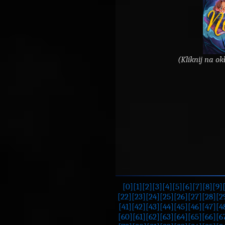
(Kliknij na ok
[0]
[1]
[2]
[3]
[4]
[5]
[6]
[7]
[8]
[9]
[22]
[23]
[24]
[25]
[26]
[27]
[28]
[2
[41]
[42]
[43]
[44]
[45]
[46]
[47]
[4
[60]
[61]
[62]
[63]
[64]
[65]
[66]
[6