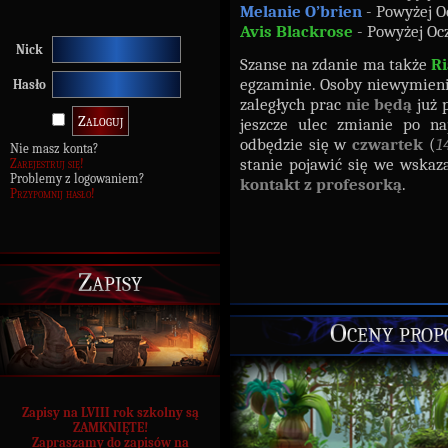
Melanie O’brien
- Powyżej O
Avis Blackrose
- Powyżej Oc
Nick
Szanse na zdanie ma także
R
egzaminie. Osoby niewymien
Hasło
zaległych prac
nie będą
już 
jeszcze ulec zmianie po na
odbędzie się w
czwartek
(
1
Nie masz konta?
stanie pojawić się we wska
Zarejestruj się!
Problemy z logowaniem?
kontakt z profesorką
.
Przypomnij hasło!
Zapisy
Oceny prop
Zapisy na LVIII rok szkolny są
ZAMKNIĘTE!
Zapraszamy do zapisów na