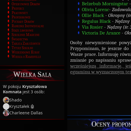
Belzebub Morningstar
Opiekunowie Domów
Prefekci
Olivia Lorenc
-
Zadowalaj
Pracownicy
Ollie Black
-
Okropny (śr
Profesorowie
Regulus Black
-
Nędzny (
Puchary Domów
Rankingi Indywidualne
Via Rosier
-
Nędzny (śr. 
Staże zawodowe
Victoria De Arance
-
Okr
Szkolenie Magiczne
Świadectwa
Osoby niewymienione powy
Tablica Zasłużonych
Przypominam, że jeszcze do 
Tytuły Szkolne
Weekendowe Kursy
Wasze prace. Informuję równie
Wiedza o Ramesville
zmianie po napisaniu spraw
wcześniejszą informację, j
egzaminu w wyznaczonym te
Wielka Sala
W pokoju
Kryształowa
Komnata
jest 3 osób:
Shado
Kryształek 🤖
Charleene Dallas
Oceny propo