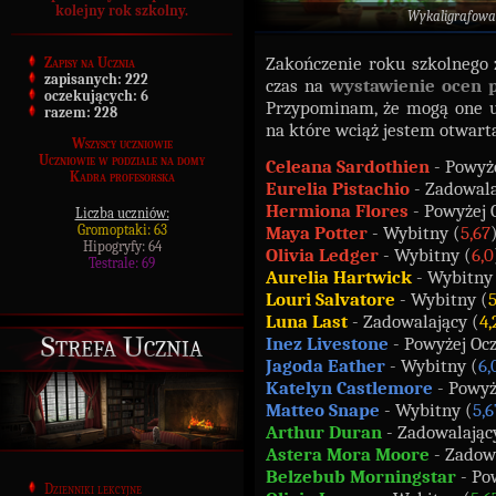
kolejny rok szkolny.
Wykaligrafowa
Zakończenie roku szkolnego z
Zapisy na Ucznia
zapisanych:
222
czas na
wystawienie ocen
oczekujących:
6
Przypominam, że mogą one u
razem:
228
na które wciąż jestem otwart
Wszyscy uczniowie
Uczniowie w podziale na domy
Celeana Sardothien
- Powyż
Kadra profesorska
Eurelia Pistachio
- Zadowala
Hermiona Flores
- Powyżej 
Liczba uczniów:
Gromoptaki: 63
Maya Potter
- Wybitny (
5,67
Hipogryfy: 64
Olivia Ledger
- Wybitny (
6,0
Testrale: 69
Aurelia Hartwick
- Wybitny
Louri Salvatore
- Wybitny (
5
Luna Last
- Zadowalający (
4,
Strefa Ucznia
Inez Livestone
- Powyżej Oc
Jagoda Eather
- Wybitny (
6,
Katelyn Castlemore
- Powyż
Matteo Snape
- Wybitny (
5,6
Arthur Duran
- Zadowalając
Astera Mora Moore
- Zadowa
Belzebub Morningstar
- Po
Dzienniki lekcyjne