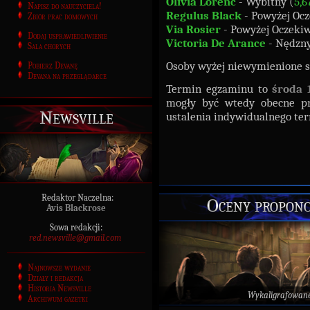
Olivia Lorenc
- Wybitny (
5,6
Napisz do nauczyciela!
Regulus Black
- Powyżej Oc
Zbiór prac domowych
Via Rosier
- Powyżej Oczeki
Dodaj usprawiedliwienie
Victoria De Arance
- Nędzny
Sala chorych
Osoby wyżej niewymienione 
Pobierz Devanę
Devana na przeglądarce
Termin egzaminu to
środa 
mogły być wtedy obecne p
Newsville
ustalenia indywidualnego te
Redaktor Naczelna:
Oceny propono
Avis Blackrose
Sowa redakcji:
red.newsville@gmail.com
Najnowsze wydanie
Działy i redakcja
Historia Newsville
Wykaligrafowan
Archiwum gazetki