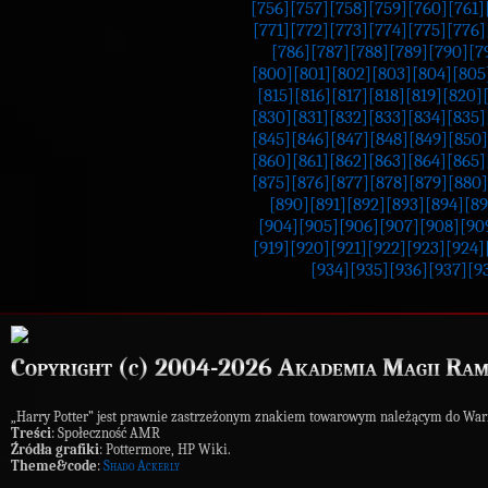
[756]
[757]
[758]
[759]
[760]
[761]
[771]
[772]
[773]
[774]
[775]
[776]
[786]
[787]
[788]
[789]
[790]
[7
[800]
[801]
[802]
[803]
[804]
[805
[815]
[816]
[817]
[818]
[819]
[820]
[830]
[831]
[832]
[833]
[834]
[835]
[845]
[846]
[847]
[848]
[849]
[850]
[860]
[861]
[862]
[863]
[864]
[865]
[875]
[876]
[877]
[878]
[879]
[880]
[890]
[891]
[892]
[893]
[894]
[89
[904]
[905]
[906]
[907]
[908]
[90
[919]
[920]
[921]
[922]
[923]
[924]
[934]
[935]
[936]
[937]
[9
Copyright (c) 2004-2026 Akademia Magii Ram
„Harry Potter” jest prawnie zastrzeżonym znakiem towarowym należącym do War
Treści
: Społeczność AMR
Źródła grafiki
: Pottermore, HP Wiki.
Theme&code
:
Shado Ackerly