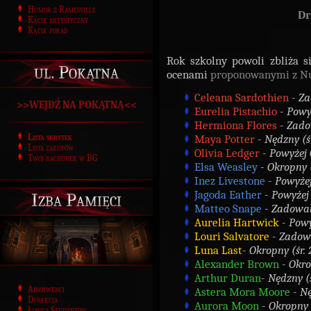
Humor z Ramesville
Dr
Kącik artystyczny
Kącik porad
Rok szkolny powoli zbliża 
ul. Pokątna
ocenami
proponowanymi z N
Celeana Sardothien
-
Za
>>WEJDŹ NA POKĄTNĄ<<
Eurelia Pistachio
-
Powyż
Hermiona Flores
-
Zadow
Lista skrytek
Maya Potter
-
Nędzny (śr
Lista zakupów
Olivia Ledger
-
Powyżej 
Twój rachunek w BG
Elsa Weasley
-
Okropny (
Inez Livestone
-
Powyżej
Jagoda Eather
-
Powyżej 
Izba Pamięci
Matteo Snape
-
Zadowala
Aurelia Hartwick
-
Powy
Louri Salvatore
-
Zadowa
Luna Last
-
Okropny (śr. 
Alexander Brown
-
Okro
Arthur Duran
-
Nędzny (ś
Absolwenci
Astera Mora Moore
-
Nę
Dyrekcja
Aurora Moon
-
Okropny (
Łowca Studentów