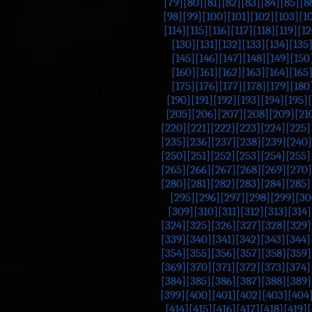
[79]
[80]
[81]
[82]
[83]
[84]
[85]
[8
[98]
[99]
[100]
[101]
[102]
[103]
[1
[114]
[115]
[116]
[117]
[118]
[119]
[12
[130]
[131]
[132]
[133]
[134]
[135
[145]
[146]
[147]
[148]
[149]
[150
[160]
[161]
[162]
[163]
[164]
[165
[175]
[176]
[177]
[178]
[179]
[180
[190]
[191]
[192]
[193]
[194]
[195]
[205]
[206]
[207]
[208]
[209]
[21
[220]
[221]
[222]
[223]
[224]
[225]
[235]
[236]
[237]
[238]
[239]
[240]
[250]
[251]
[252]
[253]
[254]
[255]
[265]
[266]
[267]
[268]
[269]
[270]
[280]
[281]
[282]
[283]
[284]
[285]
[295]
[296]
[297]
[298]
[299]
[30
[309]
[310]
[311]
[312]
[313]
[314]
[324]
[325]
[326]
[327]
[328]
[329]
[339]
[340]
[341]
[342]
[343]
[344]
[354]
[355]
[356]
[357]
[358]
[359]
[369]
[370]
[371]
[372]
[373]
[374]
[384]
[385]
[386]
[387]
[388]
[389]
[399]
[400]
[401]
[402]
[403]
[404
[414]
[415]
[416]
[417]
[418]
[419]
[