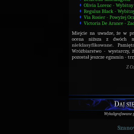
Olivia Lorenc - Wybitny
Regulus Black - Wybitn
Via Rosier - Powyżej O
Victoria De Arance - Za
Miejcie na uwadze, że w pr
ocena niższa z dwóch mo
nieklasyfikowane
. Pamięt
Wróżbiarstwo - wystarczy, 
pozostał jeszcze egzamin - t
Z C
Daj si
Wykaligrafowane 
Szano