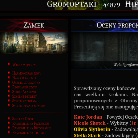
44879
Zamek
Oceny propo
Wrota wejściowe
Wykaligrafowa
Harmonogram roku
Nasza Akademia
Oferta Edukacyjna
Regulamin czatu
Sprawdziany, oceny końcowe, 
Statut Akademii
nas wielkimi krokami. N
Szkolne dekrety
proponowanych
z
Obrony
System oceniania
System pisania newsów
Prezentują się one następują
Kate Jordan
- Powyżej Oczek
Szkolny Discord
Nicole Sketch
- Wybitny (
śr.
Ramesville na Facebooku
Ramesville na Instagramie
Olivia Slytherin
- Zadowalają
Ramesville na TikToku
Stella Stark
- Zadowalający (