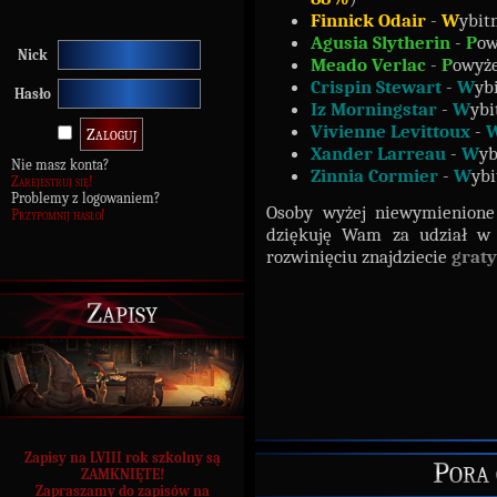
Finnick Odair
-
W
ybit
Agusia Slytherin
-
P
ow
Nick
Meado Verlac
-
P
owyż
Crispin Stewart
-
W
yb
Hasło
Iz Morningstar
-
W
ybi
Vivienne Levittoux
-
Xander Larreau
-
W
yb
Nie masz konta?
Zinnia Cormier
-
W
ybi
Zarejestruj się!
Problemy z logowaniem?
Osoby wyżej niewymienion
Przypomnij hasło!
dziękuję Wam za udział w z
rozwinięciu znajdziecie
graty
Zapisy
Zapisy na LVIII rok szkolny są
Pora 
ZAMKNIĘTE!
Zapraszamy do zapisów na