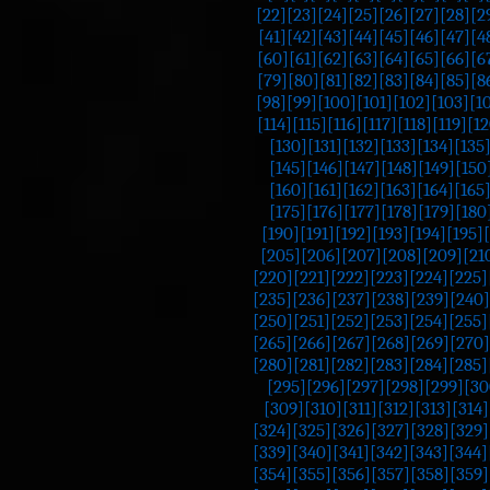
[22]
[23]
[24]
[25]
[26]
[27]
[28]
[2
[41]
[42]
[43]
[44]
[45]
[46]
[47]
[4
[60]
[61]
[62]
[63]
[64]
[65]
[66]
[6
[79]
[80]
[81]
[82]
[83]
[84]
[85]
[8
[98]
[99]
[100]
[101]
[102]
[103]
[1
[114]
[115]
[116]
[117]
[118]
[119]
[12
[130]
[131]
[132]
[133]
[134]
[135
[145]
[146]
[147]
[148]
[149]
[150
[160]
[161]
[162]
[163]
[164]
[165
[175]
[176]
[177]
[178]
[179]
[180
[190]
[191]
[192]
[193]
[194]
[195]
[205]
[206]
[207]
[208]
[209]
[21
[220]
[221]
[222]
[223]
[224]
[225]
[235]
[236]
[237]
[238]
[239]
[240]
[250]
[251]
[252]
[253]
[254]
[255]
[265]
[266]
[267]
[268]
[269]
[270]
[280]
[281]
[282]
[283]
[284]
[285]
[295]
[296]
[297]
[298]
[299]
[30
[309]
[310]
[311]
[312]
[313]
[314]
[324]
[325]
[326]
[327]
[328]
[329]
[339]
[340]
[341]
[342]
[343]
[344]
[354]
[355]
[356]
[357]
[358]
[359]