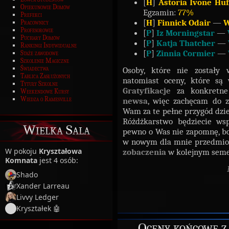
[
H
]
Astoria Ivone Huf
Opiekunowie Domów
Egzamin:
77%
Prefekci
[
H
]
Finnick Odair
—
W
Pracownicy
Profesorowie
[
P
]
Iz Morningstar
—
Puchary Domów
[
P
]
Katja Thatcher
—
Rankingi Indywidualne
[
P
]
Zinnia Cormier
—
Staże zawodowe
Szkolenie Magiczne
Świadectwa
Osoby, które nie zostały
Tablica Zasłużonych
natomiast oceny, które są
Tytuły Szkolne
Gratyfikacje
za konkretne 
Weekendowe Kursy
Wiedza o Ramesville
newsa
, więc zachęcam do z
Wam za te pełne przygód dzie
Różdżkarstwo będziecie w
Wielka Sala
pewno o Was nie zapomnę, b
w nowym dla mnie przedmio
W pokoju
Kryształowa
zobaczenia
w kolejnym seme
Komnata
jest 4 osób:
Shado
Xander Larreau
Livvy Ledger
Kryształek 🤖
Oceny końcowe z