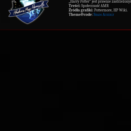
„Harry Potter” jest prawnie zastrzeż
Treści
: Społeczność AMR
Źródła grafiki
: Pottermore, HP Wiki.
Theme&code
:
Shado Ackerly