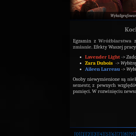
Wykaligrafowa
Koc
Egzamin z
Wróżbiarstwa
z
zmianie
. Efekty Waszej pracy
Lavender Light
-> Zad
Zara Dubois
-> Wybitn
Aileen Larreau
-> Wybi
Osoby niewymienione są
nie
semestr, z pewnych względó
pamięci. W rozwinięciu newsa
[0]
[1]
[2]
[3]
[4]
[5]
[6]
[7]
[8]
[9]