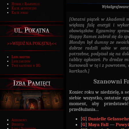
Humor z Ramesville
Wykaligrafowane
Kącik artystyczny
Kącik porad
[Ostatni piątek w Akademii m
większą falę energii i wykor
ul. Pokątna
obowiązków. Egzaminy spraw
Happy Rames zabrał się do spo
Blondyn był dumny ze swoich
>>WEJDŹ NA POKĄTNĄ<<
dobrze radzili sobie w osta
potrzebne, podpisał się na d
Lista skrytek
tablicy ogłoszeń. Po drodze m
Lista zakupów
kursowali w tę i z powrotem, 
Twój rachunek w BG
kartkach.]
Szanowni Fa
Izba Pamięci
Koniec roku w niedzielę, a
s
siebie wszystko, ostatnie eg
moment, aby przedsta
przedłużania...
[
G
]
Danielle Gelasseh
Absolwenci
[
G
]
Maya Fall
—
Powyż
Dyrekcja
Łowca Studentów