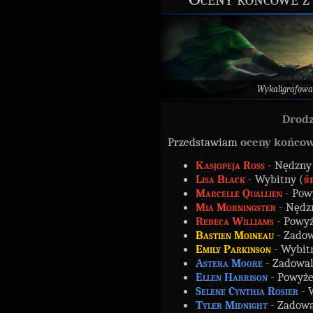
Wykaligrafowa
Drodz
Przedstawiam
oceny końco
Kasjopeja Ross
- Nędzny
Lisa Black
- Wybitny (
ś
Marcelle Quallien
- Pow
Mia Morningster
- Nędz
Rebeca Williams
- Powyż
Bastien Moineau
- Zadow
Emily Parkinson
- Wybit
Astera Moore
- Zadowal
Ellen Harrison
- Powyże
Selene Cynthia Rosier
- 
Tyler Midnight
- Zadowa