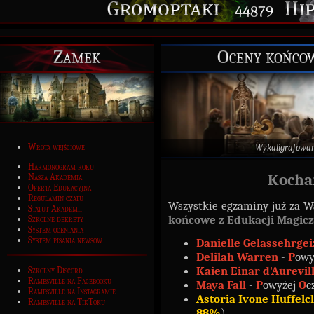
44879
Zamek
Oceny końco
Wrota wejściowe
Wykaligrafowa
Harmonogram roku
Kocha
Nasza Akademia
Oferta Edukacyjna
Regulamin czatu
Wszystkie egzaminy już za W
Statut Akademii
końcowe z Edukacji Magicz
Szkolne dekrety
System oceniania
System pisania newsów
Danielle Gelassehrgei
Delilah Warren
-
P
owy
Kaien Einar d'Aurevil
Szkolny Discord
Ramesville na Facebooku
Maya Fall
-
P
owyżej
O
c
Ramesville na Instagramie
Astoria Ivone Huffelc
Ramesville na TikToku
88%
)