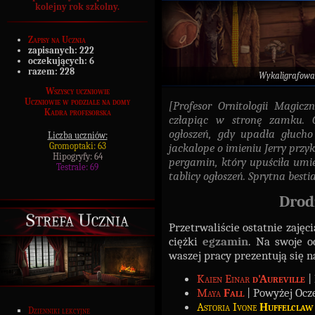
kolejny rok szkolny.
Zapisy na Ucznia
zapisanych:
222
oczekujących:
6
razem:
228
Wykaligrafowa
Wszyscy uczniowie
Uczniowie w podziale na domy
[Profesor Ornitologii Magicz
Kadra profesorska
człapiąc w stronę zamku. O
ogłoszeń, gdy upadła głucho 
Liczba uczniów:
Gromoptaki: 63
jackalope o imieniu Jerry przy
Hipogryfy: 64
pergamin, który upuściła umie
Testrale: 69
tablicy ogłoszeń. Sprytna bestia
Drod
Strefa Ucznia
Przetrwaliście ostatnie zajęc
ciężki
egzamin
. Na swoje o
waszej pracy prezentują się n
Kaien Einar
d'Aureville
|
Maya
Fall
| Powyżej Ocze
Astoria Ivone
Huffelclaw
Dzienniki lekcyjne