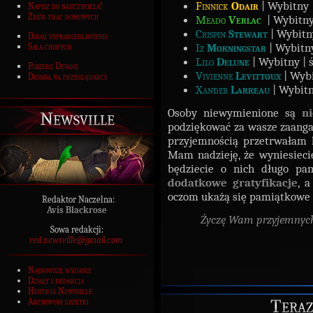
Finnick
Odair
| Wybitny |
Napisz do nauczyciela!
Zbiór prac domowych
Meado
Verlac
| Wybitny
Crispin
Stewart
| Wybitny
Dodaj usprawiedliwienie
Iz
Morningstar
| Wybitny
Sala chorych
Lilo
Delune
| Wybitny | ś
Pobierz Devanę
Vivienne
Levittoux
| Wybi
Devana na przeglądarce
Xander
Larreau
| Wybitn
Osoby niewymienione są
ni
Newsville
podziękować za wasze zaanga
przyjemnością przetrwałam k
Mam nadzieję, że wyniesieci
będziecie o nich długo pam
dodatkowe
gratyfikacje
, 
oczom ukażą się pamiątkowe
Redaktor Naczelna:
Avis Blackrose
Życzę Wam przyjemnych 
Sowa redakcji:
red.newsville@gmail.com
Najnowsze wydanie
Działy i redakcja
Historia Newsville
Teraz
Archiwum gazetki