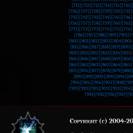
[711]
[712]
[713]
[714]
[715]
[716]
[726]
[727]
[728]
[729]
[730]
[731]
[741]
[742]
[743]
[744]
[745]
[746]
[756]
[757]
[758]
[759]
[760]
[761]
[771]
[772]
[773]
[774]
[775]
[776]
[786]
[787]
[788]
[789]
[790]
[7
[800]
[801]
[802]
[803]
[804]
[805
[815]
[816]
[817]
[818]
[819]
[820]
[830]
[831]
[832]
[833]
[834]
[835]
[845]
[846]
[847]
[848]
[849]
[850]
[860]
[861]
[862]
[863]
[864]
[865]
[875]
[876]
[877]
[878]
[879]
[880]
[890]
[891]
[892]
[893]
[894]
[89
[904]
[905]
[906]
[907]
[908]
[90
[919]
[920]
[921]
[922]
[923]
[924]
[934]
[935]
[936]
[937]
[9
Copyright (c) 2004-2