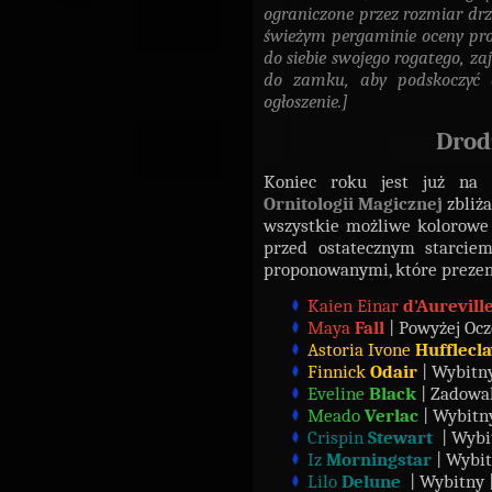
ograniczone przez rozmiar drz
świeżym pergaminie oceny pr
do siebie swojego rogatego, za
do zamku, aby podskoczyć do
ogłoszenie.]
Drod
Koniec roku jest już na 
Ornitologii Magicznej
zbliża
wszystkie możliwe kolorowe s
przed ostatecznym starciem
proponowanymi, które prezent
Kaien Einar
d'Aurevill
Maya
Fall
| Powyżej Ocz
Astoria Ivone
Hufflecl
Finnick
Odair
| Wybitny
Eveline
Black
| Zadowal
Meado
Verlac
| Wybitny
Crispin
Stewart
| Wybit
Iz
Morningstar
| Wybit
Lilo
Delune
| Wybitny |