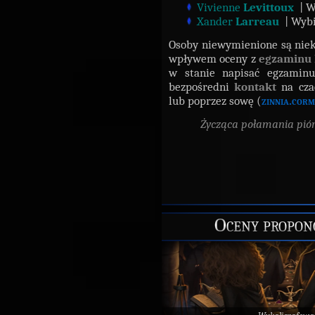
Vivienne
Levittoux
| W
Xander
Larreau
| Wybi
Osoby niewymienione są niek
wpływem oceny z
egzaminu
w stanie napisać egzaminu
bezpośredni
kontakt
na cza
lub poprzez sowę (
zinnia.cor
Życząca połamania piór 
Oceny propono