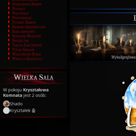
Opiekunowie Domów
Prefekci
Pracownicy
Profesorowie
Puchary Domów
Rankingi Indywidualne
Staże zawodowe
Szkolenie Magiczne
Świadectwa
Tablica Zasłużonych
Tytuły Szkolne
Weekendowe Kursy
Wykaligrafowa
Wiedza o Ramesville
Wielka Sala
W pokoju
Kryształowa
Komnata
jest 2 osób:
Shado
Kryształek 🤖