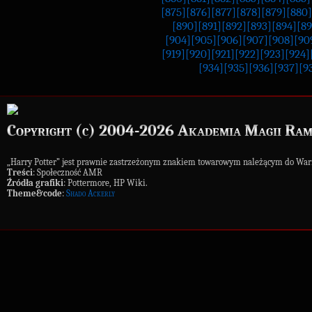
[875]
[876]
[877]
[878]
[879]
[880]
[890]
[891]
[892]
[893]
[894]
[89
[904]
[905]
[906]
[907]
[908]
[90
[919]
[920]
[921]
[922]
[923]
[924]
[934]
[935]
[936]
[937]
[9
Copyright (c) 2004-2026 Akademia Magii Ram
„Harry Potter” jest prawnie zastrzeżonym znakiem towarowym należącym do War
Treści
: Społeczność AMR
Źródła grafiki
: Pottermore, HP Wiki.
Theme&code
:
Shado Ackerly