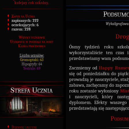
kolejny rok szkolny.
Podsumo
Zapisy na Ucznia
zapisanych:
222
Wykaligrafowa
oczekujących:
6
razem:
228
Drog
Wszyscy uczniowie
Uczniowie w podziale na domy
Ósmy tydzień roku szkol
Kadra profesorska
wykorzystaliście ten czas i
Liczba uczniów:
przedstawiamy wam podsumow
Gromoptaki: 63
Hipogryfy: 64
Zaczniemy od
Happy Rame
Testrale: 69
się od poniedziałku do piątk
prowadzą je nauczyciele, staży
zabawa, zachęcamy do zapozna
Strefa Ucznia
roku zostanie wyłoniony
Mis
i nauczycieli, który nas
dyplomem. Efekty waszego
przedstawiają się następująco
Podsum
Dzienniki lekcyjne