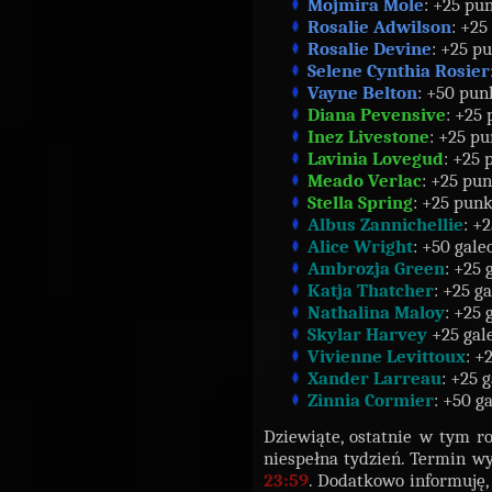
Mojmira Mole
: +25 pu
Rosalie Adwilson
: +25
Rosalie Devine
: +25 p
Selene Cynthia Rosier
Vayne Belton
: +50 pun
Diana Pevensive
: +25
Inez Livestone
: +25 p
Lavinia Lovegud
: +25 
Meado Verlac
: +25 pu
Stella Spring
: +25 punk
Albus Zannichellie
: +
Alice Wright
: +50 gale
Ambrozja Green
: +25 
Katja Thatcher
: +25 g
Nathalina Maloy
: +25 
Skylar Harvey
+25 gal
Vivienne Levittoux
: +
Xander Larreau
: +25 
Zinnia Cormier
: +50 g
Dziewiąte, ostatnie w tym r
niespełna tydzień. Termin w
23:59
. Dodatkowo informuję,