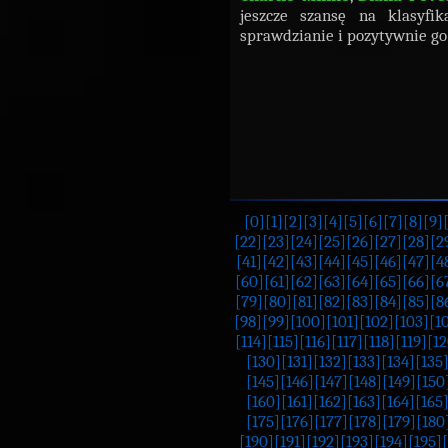
jeszcze szansę na klasyfi
sprawdzianie i pozytywnie go 
[0]
[1]
[2]
[3]
[4]
[5]
[6]
[7]
[8]
[9]
[22]
[23]
[24]
[25]
[26]
[27]
[28]
[2
[41]
[42]
[43]
[44]
[45]
[46]
[47]
[4
[60]
[61]
[62]
[63]
[64]
[65]
[66]
[6
[79]
[80]
[81]
[82]
[83]
[84]
[85]
[8
[98]
[99]
[100]
[101]
[102]
[103]
[1
[114]
[115]
[116]
[117]
[118]
[119]
[12
[130]
[131]
[132]
[133]
[134]
[135
[145]
[146]
[147]
[148]
[149]
[150
[160]
[161]
[162]
[163]
[164]
[165
[175]
[176]
[177]
[178]
[179]
[180
[190]
[191]
[192]
[193]
[194]
[195]