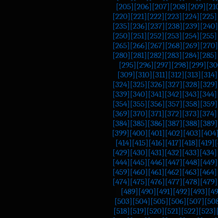
[205]
[206]
[207]
[208]
[209]
[21
[220]
[221]
[222]
[223]
[224]
[225]
[235]
[236]
[237]
[238]
[239]
[240]
[250]
[251]
[252]
[253]
[254]
[255]
[265]
[266]
[267]
[268]
[269]
[270]
[280]
[281]
[282]
[283]
[284]
[285]
[295]
[296]
[297]
[298]
[299]
[30
[309]
[310]
[311]
[312]
[313]
[314]
[324]
[325]
[326]
[327]
[328]
[329]
[339]
[340]
[341]
[342]
[343]
[344]
[354]
[355]
[356]
[357]
[358]
[359]
[369]
[370]
[371]
[372]
[373]
[374]
[384]
[385]
[386]
[387]
[388]
[389]
[399]
[400]
[401]
[402]
[403]
[404
[414]
[415]
[416]
[417]
[418]
[419]
[
[429]
[430]
[431]
[432]
[433]
[434]
[444]
[445]
[446]
[447]
[448]
[449]
[459]
[460]
[461]
[462]
[463]
[464]
[474]
[475]
[476]
[477]
[478]
[479]
[489]
[490]
[491]
[492]
[493]
[4
[503]
[504]
[505]
[506]
[507]
[50
[518]
[519]
[520]
[521]
[522]
[523]