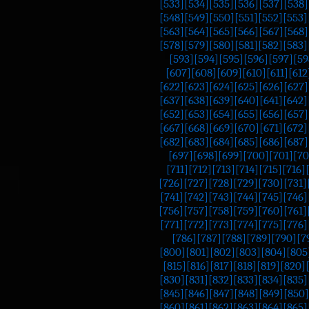
[533]
[534]
[535]
[536]
[537]
[538]
[548]
[549]
[550]
[551]
[552]
[553]
[563]
[564]
[565]
[566]
[567]
[568]
[578]
[579]
[580]
[581]
[582]
[583]
[593]
[594]
[595]
[596]
[597]
[59
[607]
[608]
[609]
[610]
[611]
[612
[622]
[623]
[624]
[625]
[626]
[627]
[637]
[638]
[639]
[640]
[641]
[642]
[652]
[653]
[654]
[655]
[656]
[657]
[667]
[668]
[669]
[670]
[671]
[672]
[682]
[683]
[684]
[685]
[686]
[687]
[697]
[698]
[699]
[700]
[701]
[70
[711]
[712]
[713]
[714]
[715]
[716]
[726]
[727]
[728]
[729]
[730]
[731]
[741]
[742]
[743]
[744]
[745]
[746]
[756]
[757]
[758]
[759]
[760]
[761]
[771]
[772]
[773]
[774]
[775]
[776]
[786]
[787]
[788]
[789]
[790]
[7
[800]
[801]
[802]
[803]
[804]
[805
[815]
[816]
[817]
[818]
[819]
[820]
[830]
[831]
[832]
[833]
[834]
[835]
[845]
[846]
[847]
[848]
[849]
[850]
[860]
[861]
[862]
[863]
[864]
[865]