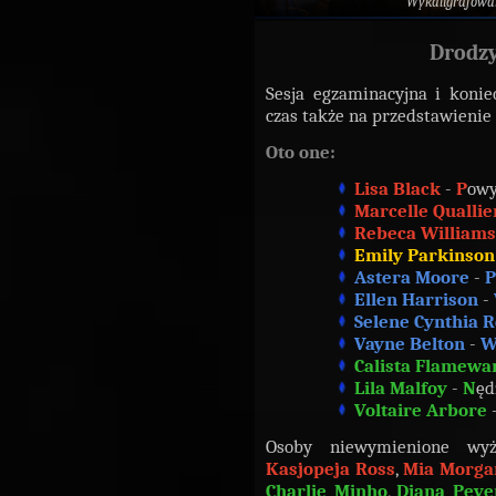
Wykaligrafowa
Drodzy
Sesja egzaminacyjna i konie
czas także na przedstawienie
Oto one:
Lisa Black
-
P
owy
Marcelle Quallie
Rebeca Williams
Emily Parkinso
Astera Moore
-
P
Ellen Harrison
-
Selene Cynthia R
Vayne Belton
-
Calista Flamewa
Lila Malfoy
-
N
ęd
Voltaire Arbore
Osoby niewymienione w
Kasjopeja Ross
,
Mia Morga
Charlie Minho
,
Diana Peve