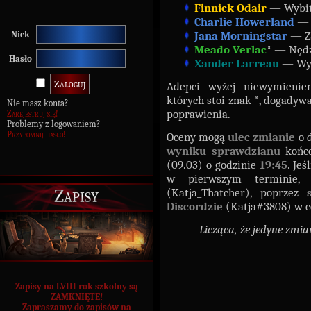
Finnick Odair
— Wybit
Charlie Howerland
— 
Jana Morningstar
— Za
Nick
Meado Verlac
* — Nędz
Hasło
Xander Larreau
— Wyb
Adepci wyżej niewymieni
których stoi znak *, dogadywa
Nie masz konta?
poprawienia.
Zarejestruj się!
Problemy z logowaniem?
Przypomnij hasło!
Oceny mogą
ulec zmianie
o d
wyniku sprawdzianu
końco
(09.03) o godzinie
19:45
. Je
w pierwszym terminie,
Zapisy
(Katja_Thatcher), poprzez
Discordzie
(Katja#3808) w ce
Licząca, że jedyne zmi
Zapisy na LVIII rok szkolny są
ZAMKNIĘTE!
Zapraszamy do zapisów na