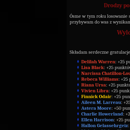
Drodzy po
Ósme w tym roku losowanie s
przybywam do was z wynika
Wylo
Składam serdeczne gratulacj
Delilah Warren
: +25 p
Lisa Black
: +25 punktó
Narcissa Chatillon-Lo
Rebeca Williams
: +25
Riana Ursa
: +25 punkt
Vivien Libra
: +25 punk
Finnick Odair
: +25 pu
Aileen M. Larreau
: +2
Astera Moore
: +50 pu
Charlie Howerland
: +
Ellen Harrison
: +25 p
Hallon Gelassehrgeiz