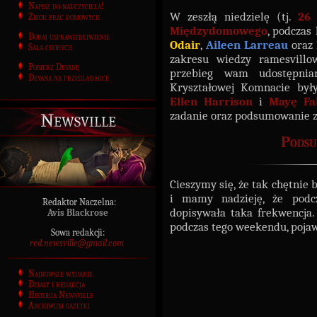
Napisz do nauczyciela!
W zeszłą niedzielę (tj.
26 
Zbiór prac domowych
Międzydomowego
, podczas
Dodaj usprawiedliwienie
Odair
,
Aileen Larreau
oraz
Sala chorych
zakresu wiedzy ramesvillow
Pobierz Devanę
przebieg wam udostępni
Devana na przeglądarce
Kryształowej Komnacie był
Ellen Harrison
i
Mayę Fal
zadanie oraz podsumowanie 
Newsville
Podsu
Cieszymy się, że tak chętnie 
i mamy nadzieję, że podc
Redaktor Naczelna:
dopisywała taka frekwencja
Avis Blackrose
podczas tego weekendu, poja
Sowa redakcji:
red.newsville@gmail.com
Najnowsze wydanie
Działy i redakcja
Historia Newsville
Archiwum gazetki