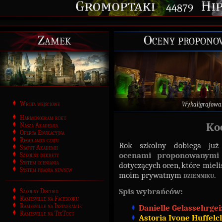
44879
Zamek
Oceny propono
Wrota wejściowe
Wykaligrafowa
Harmonogram roku
Ko
Nasza Akademia
Oferta Edukacyjna
Regulamin czatu
Rok szkolny dobiega już
Statut Akademii
ocenami
proponowanym
Szkolne dekrety
System oceniania
dotyczących ocen, które mieli
System pisania newsów
moim prywatnym
dzienniku
.
Spis wybrańców:
Szkolny Discord
Ramesville na Facebooku
Ramesville na Instagramie
Danielle Gelassehrgei
Ramesville na TikToku
Astoria Ivone Huffelc