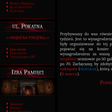
Humor z Ramesville
Kącik artystyczny
Kącik porad
ul. Pokątna
Przybywamy do was równi
>>WEJDŹ NA POKĄTNĄ<<
tydzień. Jest to wynagrodzen
były organizowane do tej 
pojawiać się na koniec
Lista skrytek
wynagrodzeniem za waszą
Lista zakupów
Twój rachunek w BG
wypłaty
: uczniowie po 50 ga
po 70. Zachęcamy, by zdoby
zakupów
(
świstoklik
), którą
Izba Pamięci
(
5 marca
).
Podsu
Absolwenci
Dyrekcja
Łowca Studentów