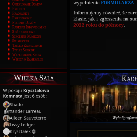
wypełnienia
FORMULARZA
.
Opiekunowie Domów
Prefekci
Informujemy również, że zar
Pracownicy
klasie, jak i zgłoszenia na 
Profesorowie
Puchary Domów
2022 roku
do
północy
.
Rankingi Indywidualne
Staże zawodowe
Szkolenie Magiczne
Świadectwa
Tablica Zasłużonych
Tytuły Szkolne
Weekendowe Kursy
Wiedza o Ramesville
Wielka Sala
Kadr
W pokoju
Kryształowa
Komnata
jest 6 osób:
Shado
Xander Larreau
Aileen Sauveterre
Wykaligrafowa
Livvy Ledger
Kryształek 🤖