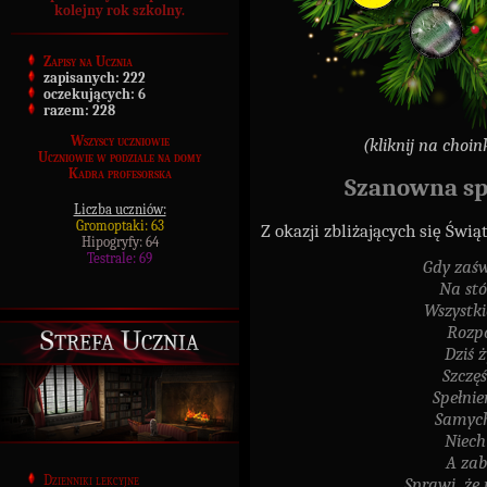
kolejny rok szkolny.
Zapisy na Ucznia
zapisanych:
222
oczekujących:
6
razem:
228
Wszyscy uczniowie
(kliknij na choi
Uczniowie w podziale na domy
Kadra profesorska
Szanowna sp
Liczba uczniów:
Gromoptaki: 63
Z okazji zbliżających się Świ
Hipogryfy: 64
Testrale: 69
Gdy zaśw
Na stó
Wszystki
Rozpo
Strefa Ucznia
Dziś 
Szczęś
Spełnie
Samych
Niech
A zab
Dzienniki lekcyjne
Sprawi, że