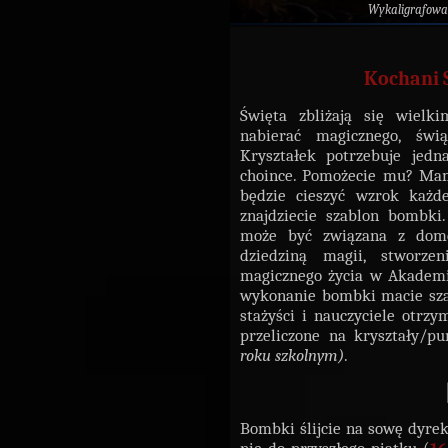
Wykaligrafowa
Kochani 
Święta zbliżają się wielk
nabierać magicznego, świ
Kryształek potrzebuje jedn
choince. Pomożecie mu? Mam
będzie cieszyć wzrok każde
znajdziecie szablon bombk
może być związana z dome
dziedziną magii, stworz
magicznego życia w Akademi
wykonanie bombki macie sz
stażyści i nauczyciele otrzy
przeliczone na kryształy/p
roku szkolnym)
.
Bombki ślijcie na sowę dyre