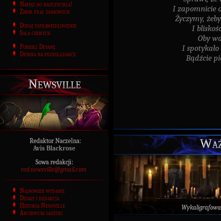
Napisz do nauczyciela!
I zapomnicie 
Zbiór prac domowych
Życzymy, żeb
Dodaj usprawiedliwienie
I bliskoś
Sala chorych
Oby wa
Pobierz Devanę
I spotykało
Devana na przeglądarce
Bądźcie pi
Newsville
Waż
Redaktor Naczelna:
Avis Blackrose
Sowa redakcji:
red.newsville@gmail.com
Najnowsze wydanie
Działy i redakcja
Historia Newsville
Wykaligrafowa
Archiwum gazetki