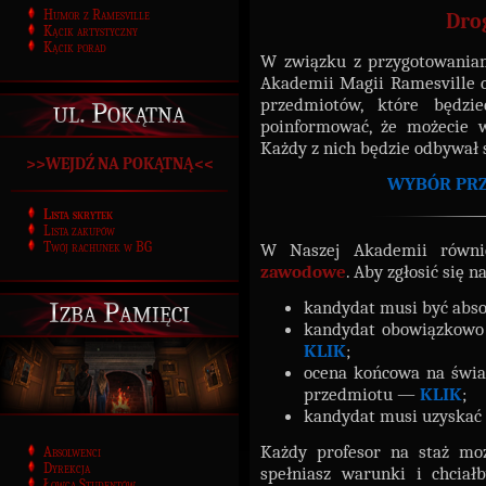
Humor z Ramesville
Dro
Kącik artystyczny
Kącik porad
W związku z przygotowania
Akademii Magii Ramesville c
przedmiotów, które będzi
ul. Pokątna
poinformować, że możecie
Każdy z nich będzie odbywał 
>>WEJDŹ NA POKĄTNĄ<<
WYBÓR PRZ
Lista skrytek
Lista zakupów
W Naszej Akademii równ
Twój rachunek w BG
zawodowe
. Aby zgłosić się n
Izba Pamięci
kandydat musi być abs
kandydat obowiązkowo 
KLIK
;
ocena końcowa na świa
przedmiotu —
KLIK
;
kandydat musi uzyskać 
Każdy profesor na staż m
Absolwenci
Dyrekcja
spełniasz warunki i chciał
Łowca Studentów