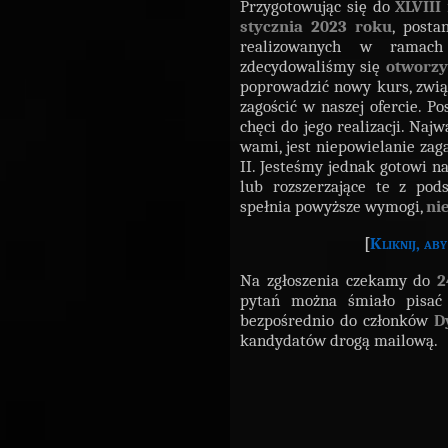
Przygotowując się do
XLVIII
stycznia 2023 roku
, posta
realizowanych w ramach
zdecydowaliśmy się
otworzy
poprowadzić nowy kurs, zwią
zagościć w naszej ofercie. 
chęci do jego realizacji. Na
wami, jest niepowielanie zag
II. Jesteśmy jednak gotowi n
lub rozszerzające te z pod
spełnia powyższe wymogi,
ni
[
Kliknij, ab
Na zgłoszenia czekamy do
2
pytań można śmiało pisa
bezpośrednio do członków
Dy
kandydatów drogą mailową.