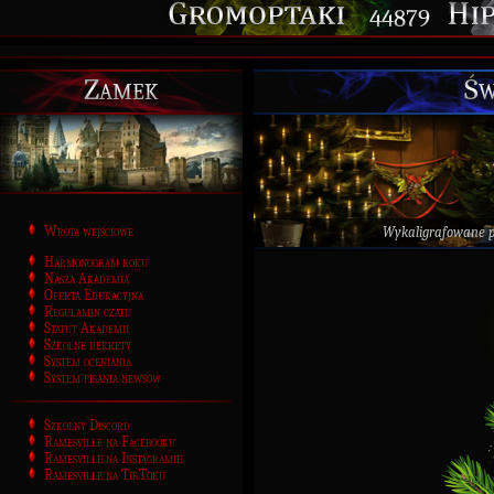
44879
Zamek
Św
Wrota wejściowe
Wykaligrafowane 
Harmonogram roku
Nasza Akademia
Oferta Edukacyjna
Regulamin czatu
Statut Akademii
Szkolne dekrety
System oceniania
System pisania newsów
Szkolny Discord
Ramesville na Facebooku
Ramesville na Instagramie
Ramesville na TikToku