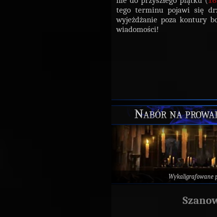
nie do przyszłego piątku (
16
tego terminu pojawi się d
wyjeżdżanie poza kontury b
wiadomości!
Nabór na prowad
Wykaligrafowane 
Szanow