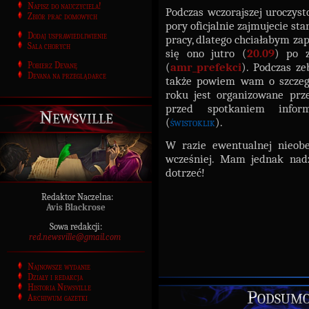
Napisz do nauczyciela!
Podczas wczorajszej uroczyst
Zbiór prac domowych
pory oficjalnie zajmujecie s
Dodaj usprawiedliwienie
pracy, dlatego chciałabym za
Sala chorych
się ono jutro (
20.09
) po 
Pobierz Devanę
(
amr_prefekci
). Podczas ze
Devana na przeglądarce
także powiem wam o szczegó
roku jest organizowane prz
przed spotkaniem informa
Newsville
(
świstoklik
).
W razie ewentualnej nieobe
wcześniej. Mam jednak nad
dotrzeć!
Redaktor Naczelna:
Avis Blackrose
Sowa redakcji:
red.newsville@gmail.com
Najnowsze wydanie
Działy i redakcja
Historia Newsville
Podsumo
Archiwum gazetki