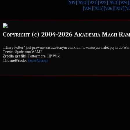
[919]
[920]
[921]
[922]
[923]
[924]
[934]
[935]
[936]
[937]
[9
Copyright (c) 2004-2026 Akademia Magii Ram
„Harry Potter” jest prawnie zastrzeżonym znakiem towarowym należącym do War
Treści
: Społeczność AMR
Źródła grafiki
: Pottermore, HP Wiki.
Theme&code
:
Shado Ackerly