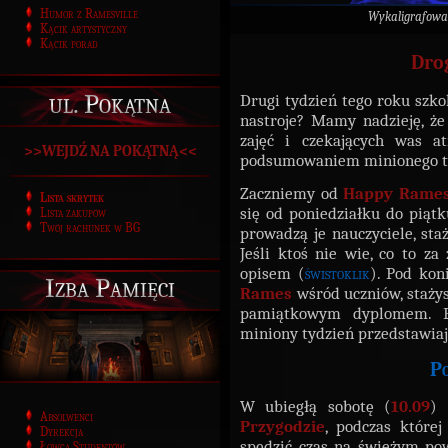
Humor z Ramesville
Wykaligrafowa
Kącik artystyczny
Kącik porad
Dro
ul. Pokątna
Drugi tydzień tego roku szko
nastroje? Mamy nadzieję, że
zajęć i czekających was a
>>WEJDŹ NA POKĄTNĄ<<
podsumowaniem minionego ty
Zaczniemy od
Happy Rame
Lista skrytek
się od poniedziałku do piątk
Lista zakupów
Twój rachunek w BG
prowadzą je nauczyciele, staż
Jeśli ktoś nie wie, co to za
opisem (
świstoklik
). Pod kon
Izba Pamięci
Rames
wśród uczniów, stażys
pamiątkowym dyplomem. E
miniony tydzień przedstawiaj
P
W ubiegłą sobotę (
10.09
) 
Absolwenci
Przygodzie
, podczas której
Dyrekcja
spędzić czas na świeżym pow
Łowca Studentów