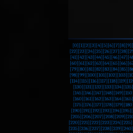
[0]
[1]
[2]
[3]
[4]
[5]
[6]
[7]
[8]
[9]
[22]
[23]
[24]
[25]
[26]
[27]
[28]
[2
[41]
[42]
[43]
[44]
[45]
[46]
[47]
[4
[60]
[61]
[62]
[63]
[64]
[65]
[66]
[6
[79]
[80]
[81]
[82]
[83]
[84]
[85]
[8
[98]
[99]
[100]
[101]
[102]
[103]
[1
[114]
[115]
[116]
[117]
[118]
[119]
[12
[130]
[131]
[132]
[133]
[134]
[135
[145]
[146]
[147]
[148]
[149]
[150
[160]
[161]
[162]
[163]
[164]
[165
[175]
[176]
[177]
[178]
[179]
[180
[190]
[191]
[192]
[193]
[194]
[195]
[205]
[206]
[207]
[208]
[209]
[21
[220]
[221]
[222]
[223]
[224]
[225]
[235]
[236]
[237]
[238]
[239]
[240]