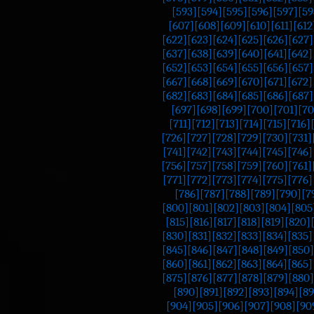
[593]
[594]
[595]
[596]
[597]
[59
[607]
[608]
[609]
[610]
[611]
[612
[622]
[623]
[624]
[625]
[626]
[627]
[637]
[638]
[639]
[640]
[641]
[642]
[652]
[653]
[654]
[655]
[656]
[657]
[667]
[668]
[669]
[670]
[671]
[672]
[682]
[683]
[684]
[685]
[686]
[687]
[697]
[698]
[699]
[700]
[701]
[70
[711]
[712]
[713]
[714]
[715]
[716]
[726]
[727]
[728]
[729]
[730]
[731]
[741]
[742]
[743]
[744]
[745]
[746]
[756]
[757]
[758]
[759]
[760]
[761]
[771]
[772]
[773]
[774]
[775]
[776]
[786]
[787]
[788]
[789]
[790]
[7
[800]
[801]
[802]
[803]
[804]
[805
[815]
[816]
[817]
[818]
[819]
[820]
[830]
[831]
[832]
[833]
[834]
[835]
[845]
[846]
[847]
[848]
[849]
[850]
[860]
[861]
[862]
[863]
[864]
[865]
[875]
[876]
[877]
[878]
[879]
[880]
[890]
[891]
[892]
[893]
[894]
[89
[904]
[905]
[906]
[907]
[908]
[90