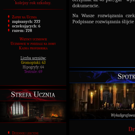
kolejny rok szkolny.
dokumencie.
Na Wasze rozwiązania cz
Zapisy na Ucznia
Podpisane rozwiązania ślijci
zapisanych:
222
oczekujących:
6
razem:
228
Wszyscy uczniowie
Uczniowie w podziale na domy
Kadra profesorska
Liczba uczniów:
Gromoptaki: 63
Hipogryfy: 64
Testrale: 69
Spot
Strefa Ucznia
Wykaligrafowa
Dr
Dzienniki lekcyjne