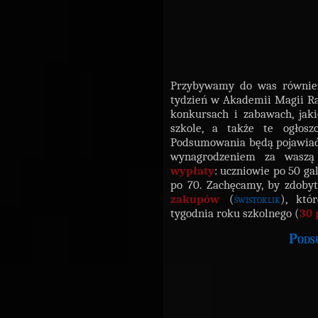
Przybywamy do was równi
tydzień w Akademii Magii Ram
konkursach i zabawach, jak
szkole, a także te ogłosz
Podsumowania będą pojawiać n
wynagrodzeniem za waszą
wypłaty
: uczniowie po 50 ga
po 70. Zachęcamy, by zdoby
zakupów
(
świstoklik
), któ
tygodnia roku szkolnego (
30 
Pods