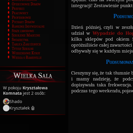
Opiekunowie Domów
integracji! Zestawienie punk
Prefekci
Pracownicy
Podsumo
Profesorowie
Puchary Domów
Rankingi Indywidualne
Dzień później, czyli w zeszł
Staże zawodowe
udział w
Wypadzie do Ho
Szkolenie Magiczne
kilka sklepów pod okiem S
Świadectwa
Tablica Zasłużonych
opróżniliście całej zawartośc
Tytuły Szkolne
odbywały się w każdym miejsc
Weekendowe Kursy
Wiedza o Ramesville
Podsumowan
Cieszymy się, że tak tłumnie 
Wielka Sala
i mamy nadzieję, że podc
dopisywała taka frekwencja
W pokoju
Kryształowa
podczas tego weekendu, poja
Komnata
jest 2 osób:
Shado
Kryształek 🤖