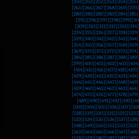
[250]
[251]
[252]
[253]
[254]
[255]
[265]
[266]
[267]
[268]
[269]
[270]
[280]
[281]
[282]
[283]
[284]
[285]
[295]
[296]
[297]
[298]
[299]
[30
[309]
[310]
[311]
[312]
[313]
[314]
[324]
[325]
[326]
[327]
[328]
[329]
[339]
[340]
[341]
[342]
[343]
[344]
[354]
[355]
[356]
[357]
[358]
[359]
[369]
[370]
[371]
[372]
[373]
[374]
[384]
[385]
[386]
[387]
[388]
[389]
[399]
[400]
[401]
[402]
[403]
[404
[414]
[415]
[416]
[417]
[418]
[419]
[
[429]
[430]
[431]
[432]
[433]
[434]
[444]
[445]
[446]
[447]
[448]
[449]
[459]
[460]
[461]
[462]
[463]
[464]
[474]
[475]
[476]
[477]
[478]
[479]
[489]
[490]
[491]
[492]
[493]
[4
[503]
[504]
[505]
[506]
[507]
[50
[518]
[519]
[520]
[521]
[522]
[523]
[533]
[534]
[535]
[536]
[537]
[538]
[548]
[549]
[550]
[551]
[552]
[553]
[563]
[564]
[565]
[566]
[567]
[568]
[578]
[579]
[580]
[581]
[582]
[583]