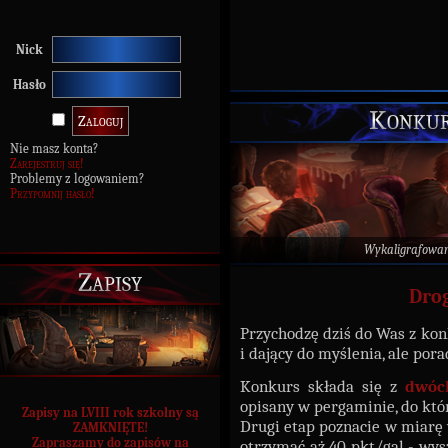
Nick
Hasło
Konkur
Nie masz konta?
Zarejestruj się!
Problemy z logowaniem?
Przypomnij hasło!
Wykaligrafowa
Zapisy
Drog
Przychodzę dziś do Was z ko
i dający do myślenia, ale pora
Konkurs składa się z
dwóc
opisany w pergaminie, do któr
Zapisy na LVIII rok szkolny są
Drugi etap poznacie w miarę
ZAMKNIĘTE!
Zapraszamy do zapisów na
otrzymać aż 40 pkt/gal - wys