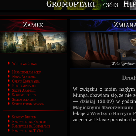
43613
Zamek
Zmiana 
Wrota wejściowe
Wykaligrafowa
Harmonogram roku
Nasza Akademia
Drod
Oferta Edukacyjna
Regulamin czatu
W związku z moim nagłym w
Statut Akademii
Munga, obawiam się, że nie z
Szkolne dekrety
System oceniania
—
dzisiaj
(
20.09
) w godzi
System pisania newsów
Magicznymi Stworzeniami
,
lekcje z
Wiedzy o Harrym P
Szkolny Discord
zajęcia w I klasie pozostają 
Ramesville na Facebooku
Ramesville na Instagramie
Ramesville na TikToku