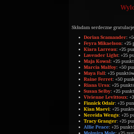
Wylo
Składam serdeczne gratulacj
Dorian Scamander
: +
Feyra Mikaelson
: +25
Kiara Larreau
: +25 pu
Lavender Light
: +25 p
Maja Kowal
: +25 punk
Marcia Malfoy
: +50 pu
Maya Fall
: +25 punktów
Raine Ferret
: +50 pun
Riana Ursa
: +25 punkt
Susan Selby
: +25 punk
Vivienne Levittoux
: +
Finnick Odair
: +25 pu
Kian Maevi
: +25 punkt
Nereida Wengs
: +25 p
Tracy Granger
: +25 pu
Allie Peace
: +25 punkt
Mojmira Mole
: +25 pu