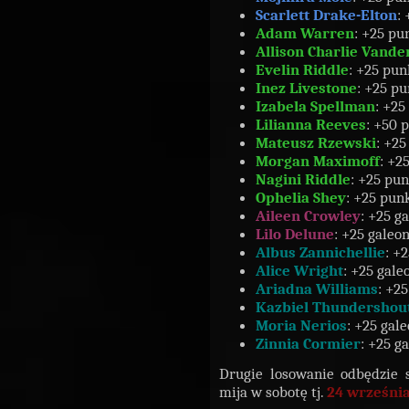
Scarlett Drake-Elton
:
Adam Warren
: +25 pu
Allison Charlie Vande
Evelin Riddle
: +25 pun
Inez Livestone
: +25 p
Izabela Spellman
: +25
Lilianna Reeves
: +50 
Mateusz Rzewski
: +25
Morgan Maximoff
: +2
Nagini Riddle
: +25 pu
Ophelia Shey
: +25 pun
Aileen Crowley
: +25 g
Lilo Delune
: +25 galeo
Albus Zannichellie
: +
Alice Wright
: +25 gale
Ariadna Williams
: +2
Kazbiel Thundershou
Moria Nerios
: +25 gal
Zinnia Cormier
: +25 g
Drugie losowanie odbędzie s
mija w sobotę tj.
24 wrześni