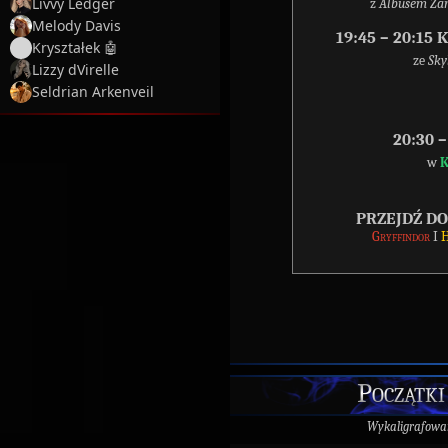
Livvy Ledger
z
Albusem Zan
Melody Davis
19:45 – 20:1
Kryształek 🤖
ze
Sky
Lizzy dVirelle
Seldrian Arkenveil
20:30 
w
K
PRZEJDŹ D
Gryffindor
I
H
Początki
Wykaligrafowa