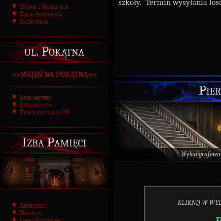
szkoły.
Termin wysyłania losó
Humor z Ramesville
Kącik artystyczny
Kącik porad
ul. Pokątna
>>WEJDŹ NA POKĄTNĄ<<
Pier
Lista skrytek
Lista zakupów
Twój rachunek w BG
Izba Pamięci
Wykaligrafowa
KLIKNIJ W WYB
Absolwenci
Dyrekcja
Łowca Studentów