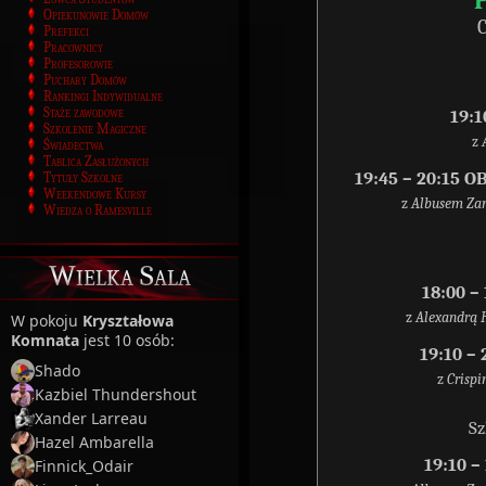
Opiekunowie Domów
C
Prefekci
Pracownicy
Profesorowie
Puchary Domów
Rankingi Indywidualne
Staże zawodowe
19:1
Szkolenie Magiczne
z
Świadectwa
Tablica Zasłużonych
19:45 – 20:15
Tytuły Szkolne
Weekendowe Kursy
z
Albusem Zan
Wiedza o Ramesville
Wielka Sala
18:00 
z
Alexandrą 
W pokoju
Kryształowa
Komnata
jest 10 osób:
19:10 –
Shado
z
Crisp
Kazbiel Thundershout
Xander Larreau
Sz
Hazel Ambarella
19:10 
Finnick_Odair