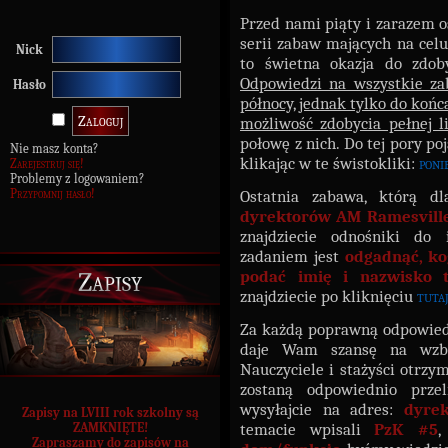
Przed nami piąty i zarazem o
serii zabaw mających na celu
Nick
to świetna okazja do zdob
Odpowiedzi na wszystkie za
Hasło
północy, jednak tylko do końca
możliwość zdobycia pełnej 
połowę z nich. Do tej pory poj
Nie masz konta?
klikając w te świstokliki:
poni
Zarejestruj się!
Problemy z logowaniem?
Przypomnij hasło!
Ostatnia zabawa, którą d
dyrektorów AM Ramesvill
znajdziecie odnośniki do
zadaniem jest
odgadnąć, ko
Zapisy
podać imię i nazwisko t
znajdziecie po kliknięciu
tuta
Za każdą poprawną odpowied
daje Wam szansę na wzb
Nauczyciele i stażyści otrzy
zostaną odpowiednio prze
wysyłajcie na adres:
dyre
Zapisy na LVIII rok szkolny są
temacie wpisali
PzK #5
,
ZAMKNIĘTE!
Zapraszamy do zapisów na