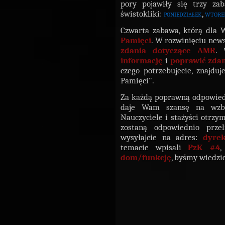
pory pojawiły się trzy zab
świstokliki:
poniedziałek
,
wtore
Czwarta zabawa, którą dla 
Pamięci
. W rozwinięciu new
zdania dotyczące AMR
.
informację
i
poprawić zda
czego potrzebujecie, znajduj
Pamięci".
Za każdą poprawną odpowied
daje Wam szansę na wzb
Nauczyciele i stażyści otrzy
zostaną odpowiednio prze
wysyłajcie na adres:
dyre
temacie wpisali
PzK #4
,
dom/funkcję
, byśmy wiedzi