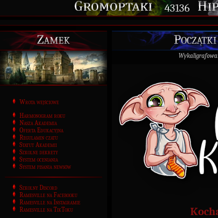
43136
Zamek
Początki
Wykaligrafowa
Wrota wejściowe
Harmonogram roku
Nasza Akademia
Oferta Edukacyjna
Regulamin czatu
Statut Akademii
Szkolne dekrety
System oceniania
System pisania newsów
Szkolny Discord
Ramesville na Facebooku
Ramesville na Instagramie
Kocha
Ramesville na TikToku