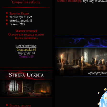
dom/funkcję
, byśmy wiedzi
kolejny rok szkolny.
Zapisy na Ucznia
zapisanych:
222
oczekujących:
5
razem:
227
Wszyscy uczniowie
Uczniowie w podziale na domy
Kadra profesorska
Liczba uczniów:
Gromoptaki: 63
Hipogryfy: 63
Testrale: 69
Strefa Ucznia
Wykaligrafowa
Dzienniki lekcyjne