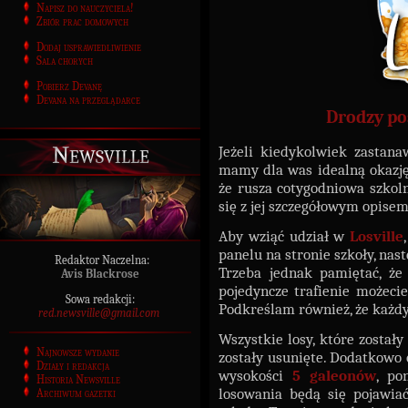
Napisz do nauczyciela!
Zbiór prac domowych
Dodaj usprawiedliwienie
Sala chorych
Pobierz Devanę
Devana na przeglądarce
Drodzy po
Newsville
Jeżeli kiedykolwiek zastanaw
mamy dla was idealną okazję 
że rusza cotygodniowa szkol
się z jej szczegółowym opisem
Aby wziąć udział w
Losville
panelu na stronie szkoły, na
Redaktor Naczelna:
Trzeba jednak pamiętać, że
Avis Blackrose
pojedyncze trafienie możeci
Sowa redakcji:
Podkreślam również, że każd
red.newsville@gmail.com
Wszystkie losy, które został
Najnowsze wydanie
zostały usunięte. Dodatkowo 
Działy i redakcja
wysokości
5 galeonów
, po
Historia Newsville
losowania będą się pojawi
Archiwum gazetki