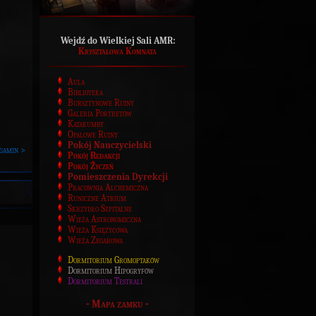
Wejdź do Wielkiej Sali AMR:
Kryształowa Komnata
Aula
Biblioteka
Bursztynowe Ruiny
Galeria Portretów
Katakumby
Opalowe Ruiny
Pokój Nauczycielski
gamin >
Pokój Redakcji
Pokój Życzeń
Pomieszczenia Dyrekcji
Pracownia Alchemiczna
Runiczne Atrium
Skrzydło Szpitalne
Wieża Astronomiczna
Wieża Księżycowa
Wieża Zegarowa
Dormitorium Gromoptaków
Dormitorium Hipogryfów
Dormitorium Testrali
-
Mapa zamku
-