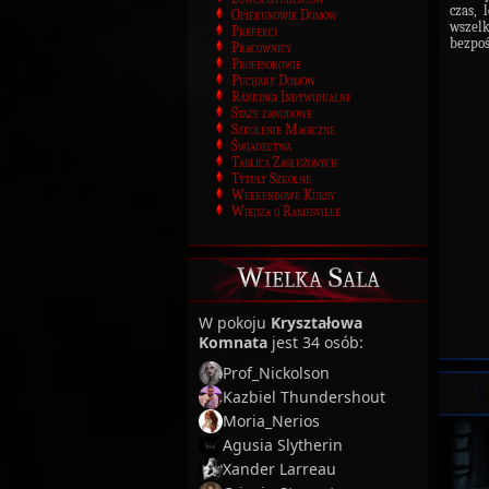
czas, 
Opiekunowie Domów
wszel
Prefekci
bezpoś
Pracownicy
Profesorowie
Puchary Domów
Rankingi Indywidualne
Staże zawodowe
Szkolenie Magiczne
Świadectwa
Tablica Zasłużonych
Tytuły Szkolne
Weekendowe Kursy
Wiedza o Ramesville
Wielka Sala
W pokoju
Kryształowa
Komnata
jest 34 osób:
Prof_Nickolson
Kazbiel Thundershout
Moria_Nerios
Agusia Slytherin
Xander Larreau