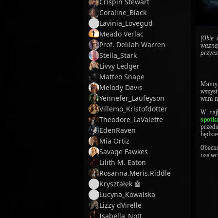
Crispin Stewart
Coraline_Black
Lavinia_Lovegud
Meado Verlac
[Obie 
Prof. Delilah Warren
ważną
przycz
Stella_Stark
Livvy Ledger
Matteo Snape
Mamy 
Melody Davis
wszyst
Yennefer_Laufeyson
wam ni
Villemo_Kristofdotter
W naj
Theodore_LaValette
spot
przeds
EdenRaven
będzie
Mia Ortiz
Obecno
Savage Fawkes
nas wc
Lilith M. Eaton
Rosanna.Meris.Riddle
Kryształek 🤖
Lucyna_Kowalska
Lizzy dVirelle
Isabella_Nott