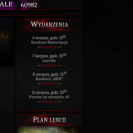
60982
Wydarzenia
22
6 sierpnia, godz. 22
Konkurs Runocepcja
—
świstoklik
—
00
7 sierpnia, godz. 20
Losville
—
świstoklik
—
37
11 sierpnia, godz. 21
Konkurs „KKK”
—
świstoklik
—
59
11 sierpnia, godz. 23
Postaw na szczęście #5
—
świstoklik
—
Plan lekcji