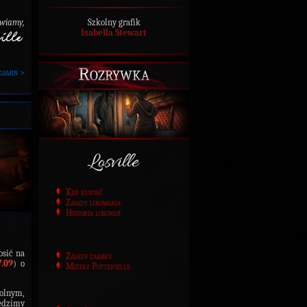
Szkolny grafik
awiamy,
Isabella Stewart
Rozrywka
gamin >
Kup kupon!
Zasady losowania
Historia losowań
osić na
Zasady zabawy
7.09
) o
Mistrz Potterville
olnym,
pędzimy