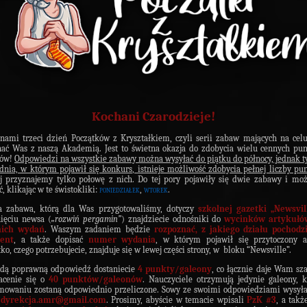
Kochani Czarodzieje!
nami trzeci dzień Początków z Kryształkiem, czyli serii zabaw mających na celu
ać Was z naszą Akademią. Jest to świetna okazja do zdobycia wielu cennych pu
nów!
Odpowiedzi na wszystkie zabawy można wysyłać do piątku do północy, jednak t
dnia, w którym pojawił się konkurs, istnieje możliwość zdobycia pełnej liczby pu
j przyznajemy tylko połowę z nich. Do tej pory pojawiły się dwie zabawy i moż
ć, klikając w te świstokliki:
poniedziałek
,
wtorek
.
ia zabawa, którą dla Was przygotowaliśmy, dotyczy
szkolnej gazetki „Newsvil
ięciu newsa (
„rozwiń pergamin”
) znajdziecie odnośniki do
wycinków artykułó
nich wydań
. Waszym zadaniem będzie
rozpoznać, z jakiego działu pochodz
ent
, a także dopisać
numer wydania
, w którym pojawił się przytoczony a
ko, czego potrzebujecie, znajduje się w lewej części strony, w bloku “Newsville”.
żdą poprawną odpowiedź dostaniecie
4 punkty/galeony
, co łącznie daje Wam sz
acenie się o
40 punktów/galeonów
. Nauczyciele otrzymują jedynie galeony, 
owaniu zostaną odpowiednio przeliczone. Sowy ze swoimi odpowiedziami wysyła
:
dyrekcja.amr@gmail.com
. Prosimy, abyście w temacie wpisali
PzK #3
, a takż