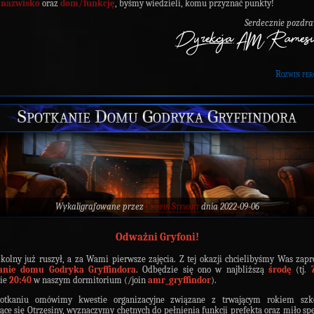
i nazwisko
oraz
dom/funkcję
, byśmy wiedzieli, komu przyznać punkty!
Serdecznie pozdr
Rozwiń per
Spotkanie Domu Godryka Gryffindora
Wykaligrafowane przez
Crispin Stewart
dnia 2022-09-06
Odważni Gryfoni!
kolny już ruszył, a za Wami pierwsze zajęcia. Z tej okazji chcielibyśmy Was zapr
anie domu Godryka Gryffindora
. Odbędzie się ono w najbliższą
środę
(tj.
nie
20:40
w naszym dormitorium (/join
amr_gryffindor
).
otkaniu omówimy kwestie organizacyjne związane z trwającym rokiem szk
jące się Otrzęsiny, wyznaczymy chętnych do pełnienia funkcji prefekta oraz miło s