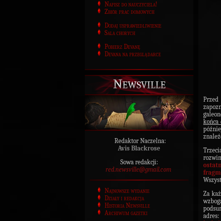
Napisz do nauczyciela!
Zbiór prac domowych
Dodaj usprawiedliwienie
Sala chorych
Pobierz Devanę
Devana na przeglądarce
Newsville
Przed 
zapozn
galeo
końca 
późnie
znaleź
Redaktor Naczelna:
Avis Blackrose
Trzec
rozwin
Sowa redakcji:
ostat
red.newsville@gmail.com
fragm
Wszyst
Najnowsze wydanie
Za ka
Działy i redakcja
wzbog
Historia Newsville
podsum
Archiwum gazetki
adres