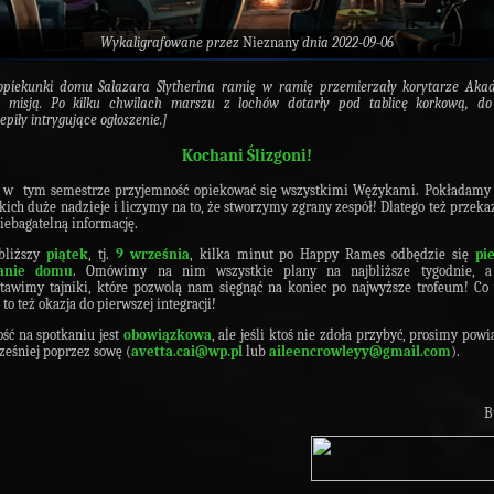
Wykaligrafowane przez
Nieznany
dnia 2022-09-06
opiekunki domu Salazara Slytherina ramię w ramię przemierzały korytarze Aka
 misją. Po kilku chwilach marszu z lochów dotarły pod tablicę korkową, do 
epiły intrygujące ogłoszenie.]
Kochani Ślizgoni!
w tym semestrze przyjemność opiekować się wszystkimi Wężykami. Pokładamy
kich duże nadzieje i liczymy na to, że stworzymy zgrany zespół! Dlatego też przek
ebagatelną informację.
bliższy
piątek
, tj.
9 września
, kilka minut po Happy Rames odbędzie się
pi
kanie domu
. Omówimy na nim wszystkie plany na najbliższe tygodnie, a
tawimy tajniki, które pozwolą nam sięgnąć na koniec po najwyższe trofeum! Co 
 to też okazja do pierwszej integracji!
ść na spotkaniu jest
obowiązkowa
, ale jeśli ktoś nie zdoła przybyć, prosimy pow
ześniej poprzez sowę (
avetta.cai@wp.pl
lub
aileencrowleyy@gmail.com
).
B