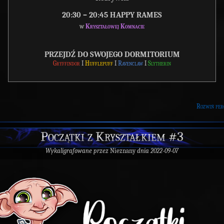
20:30 – 20:45 HAPPY RAMES
w
Kryształowej Komnacie
PRZEJDŹ DO SWOJEGO DORMITORIUM
Gryffindor
I
Hufflepuff
I
Ravenclaw
I
Slytherin
Rozwiń per
Początki z Kryształkiem #3
Wykaligrafowane przez
Nieznany
dnia 2022-09-07