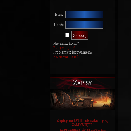
Nick
Hasło
Nie masz konta?
Zarejestruj się!
Problemy z logowaniem?
Przypomnij hasło!
Zapisy
Zapisy na LVIII rok szkolny są
ZAMKNIĘTE!
Zapraszamy do zapisów na