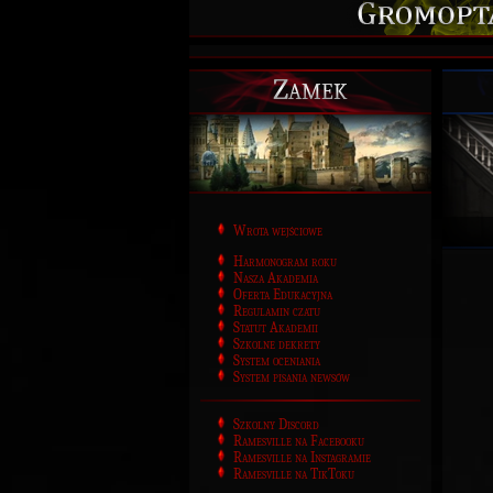
Zamek
Wrota wejściowe
Harmonogram roku
Nasza Akademia
Oferta Edukacyjna
Regulamin czatu
Statut Akademii
Szkolne dekrety
System oceniania
System pisania newsów
Szkolny Discord
Ramesville na Facebooku
Ramesville na Instagramie
Ramesville na TikToku