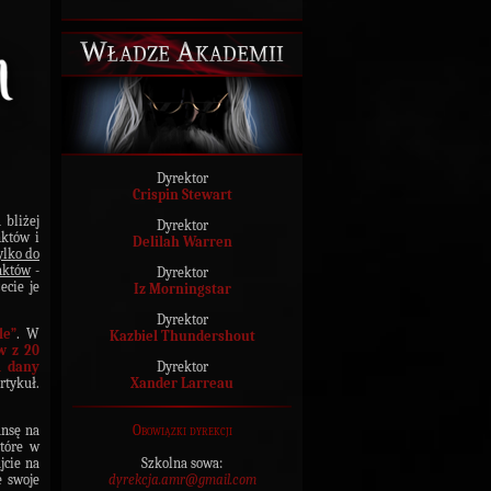
Władze Akademii
Dyrektor
Crispin Stewart
 bliżej
Dyrektor
nktów i
Delilah Warren
ylko do
nktów
-
Dyrektor
ecie je
Iz Morningstar
Dyrektor
le”
. W
Kazbiel Thundershout
w z 20
Dyrektor
i dany
Xander Larreau
rtykuł.
Obowiązki dyrekcji
ansę na
które w
Szkolna sowa:
jcie na
dyrekcja.amr@gmail.com
e swoje