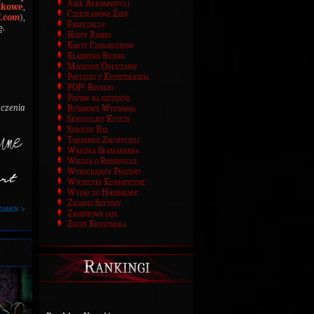
Atak Akromantuli
zkowe
,
Czekoladowe Żaby
l.com
),
Familiville
ę.
Happy Rames
Karty Czarodziejów
Kłamstwa Bujdki
Magiczne Odliczanie
Początki z Kryształkiem
POP! Revelio
Postaw na szczęście
aczenia
Rubinowe Wyzwania
Skrzydlate Klucze
Szkolny Bal
Tajemnice Założycieli
Walizka Skamandera
Wiedza o Ramesville
Wybuchający Prezent
Wycieczki Klimatyczne
Wypad do Hogsmeade
Zagadki Septimy
gamin >
Zagadkowe jaja
Zguby Kryształka
Rankingi