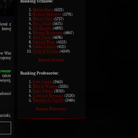
Ranking Uczniów:
Matteo Snape
(6121)
Seldrian Arkenveil
(5791)
Melody Davis
(5717)
Stella Stark
(5675)
demii z
Lily Granger
(4892)
której
Michael Blackwood
(4847)
April Canses
(4696)
Coraline Black
(4552)
Lavinia Lovegud
(4111)
Lethe de Villiers
(4049)
 w Was
azujemy
Ranking Uczniów
erwsze
Ranking Profesorów:
 także
więcej,
Livvy Ledger
(3463)
Delilah Warren
(3335)
Savage Fawkes
(3010)
iadomić
Llewellyn Buchanan
(2520)
Theodore La Valette
(2484)
Ranking Nauczycieli
uziaki,