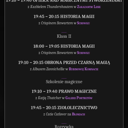
19:10 – 19:40 OPIEKA NAD MAGICZNYMI STWORZENIAMI
z
Kazbielem Thundershoutem
w
Zakazanym Lesie
19:45 – 20:15 HISTORIA MAGII
z
Crispinem Stewartem
w
Schowku
___
Klasa II
18:00 – 19:05 HISTORIA MAGII
z
Crispinem Stewartem
w
Schowku
19:10 – 20:15 OBRONA PRZED CZARNĄ MAGIĄ
z
Albusem Zannichellie
w
Rubinowej Komnacie
___
Szkolenie magiczne
19:10 – 19:40 PRAWO MAGICZNE
z
Katją Thatcher
w
Galerii Portretów
19:45 – 20:15 ZIOŁOLECZNICTWO
z
Catie Catlover
na
Błoniach
___
Rozrywka