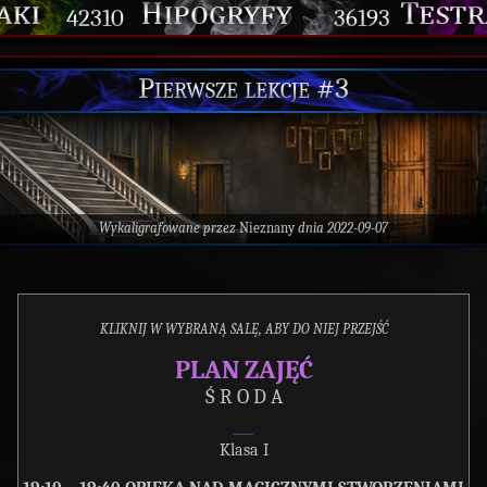
42310
36193
Pierwsze lekcje #3
Wykaligrafowane przez
Nieznany
dnia 2022-09-07
KLIKNIJ W WYBRANĄ SALĘ, ABY DO NIEJ PRZEJŚĆ
PLAN ZAJĘĆ
Ś R O D A
___
Klasa I