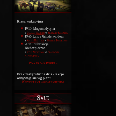
Klasa wakacyjna
19:10: Magomedycyna
z
Delilah Warren
w
Skrzydło Szpitalne
19:45: Lato z Grindelwaldem
z
Xavier Hastings
w
Galeria Portretów
20:20: Substancje
Niebezpieczne
z
Kylie Nickolson
w
Pracownia
Alchemiczna
Plan na cały tydzień »
Brak zastępstw na dziś - lekcje
odbywają się wg planu.
Wszystkie zaplanowane zastępstwa
Sale