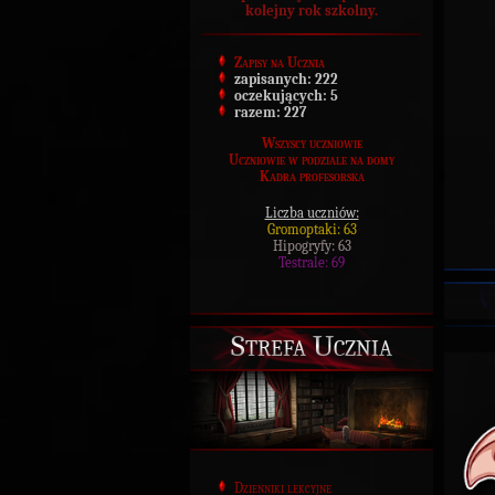
kolejny rok szkolny.
Zapisy na Ucznia
zapisanych:
222
oczekujących:
5
razem:
227
Wszyscy uczniowie
Uczniowie w podziale na domy
Kadra profesorska
Liczba uczniów:
Gromoptaki: 63
Hipogryfy: 63
Testrale: 69
Strefa Ucznia
Dzienniki lekcyjne