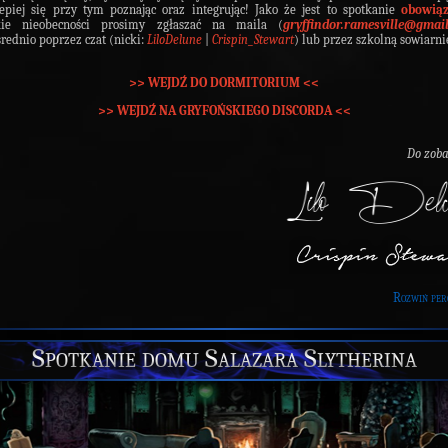
lepiej się przy tym poznając oraz integrując! Jako że jest to spotkanie
obowią
kie nieobecności prosimy zgłaszać na maila (
gryffindor.ramesville@gmai
rednio poprzez czat (nicki:
LiloDelune
|
Crispin_Stewart
) lub przez szkolną sowiarni
>>
WEJDŹ DO DORMITORIUM
<<
>>
WEJDŹ NA GRYFOŃSKIEGO DISCORDA
<<
Do zob
Rozwiń per
Spotkanie domu Salazara Slytherina