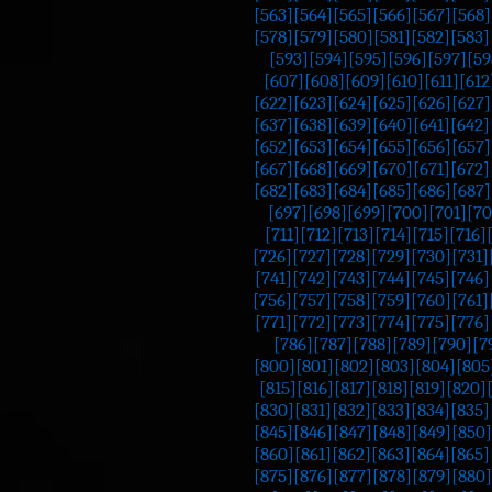
[563]
[564]
[565]
[566]
[567]
[568]
[578]
[579]
[580]
[581]
[582]
[583]
[593]
[594]
[595]
[596]
[597]
[59
[607]
[608]
[609]
[610]
[611]
[612
[622]
[623]
[624]
[625]
[626]
[627]
[637]
[638]
[639]
[640]
[641]
[642]
[652]
[653]
[654]
[655]
[656]
[657]
[667]
[668]
[669]
[670]
[671]
[672]
[682]
[683]
[684]
[685]
[686]
[687]
[697]
[698]
[699]
[700]
[701]
[70
[711]
[712]
[713]
[714]
[715]
[716]
[726]
[727]
[728]
[729]
[730]
[731]
[741]
[742]
[743]
[744]
[745]
[746]
[756]
[757]
[758]
[759]
[760]
[761]
[771]
[772]
[773]
[774]
[775]
[776]
[786]
[787]
[788]
[789]
[790]
[7
[800]
[801]
[802]
[803]
[804]
[805
[815]
[816]
[817]
[818]
[819]
[820]
[830]
[831]
[832]
[833]
[834]
[835]
[845]
[846]
[847]
[848]
[849]
[850]
[860]
[861]
[862]
[863]
[864]
[865]
[875]
[876]
[877]
[878]
[879]
[880]