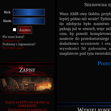
Szanowna sp
Nick
Wasz AMR-owy Goblin przybyw
lepiej późno niż wcale! Tydz
Hasło
do zdobycia było mnóstwo 
pękają już w szwach, więc za
czas, by powoli kompleto
Nie masz konta?
możecie do przedostatniego 
Zarejestruj się!
dodatkowo
uczniowie i sta
Problemy z logowaniem?
wysokości 50 galeonów
, 
Przypomnij hasło!
znajdziecie pod tym świstokl
Podsu
Zapisy
Zapisy na LVIII rok szkolny są
ZAMKNIĘTE!
Wyniki konk
Zapraszamy do zapisów na