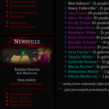
Napisz do nauczyciela!
Mai Sakura*
: 15 punkt
Zbiór prac domowych
Stacy Colleville*
: 15 p
Ala Peace
: 30 punktów
Dodaj usprawiedliwienie
Sala chorych
Alice Wright
: 30 punk
Cecily Elton
: 30 punkt
Pobierz Devanę
Devana na przeglądarce
Karoline Grey
: 30 pun
Matthew White*
: 15 
Naze Rietveld
: 30 pun
Newsville
Rosalie Schmitt**
: 40
Scarlett Drake
: 30 pu
Aria Carter*
: 15 galeo
Alaska White*
: 15 gal
Isabella Stewart*
: 15 
Moria Nerios*
: 15 gal
Redaktor Naczelna:
Nathalina Maloy**
: 1
Avis Blackrose
Olivia Slytherin**
: 1 
Sowa redakcji:
red.newsville@gmail.com
*
- osoby, które wykonały tylko je
**
- pięć pierwszych przesłanych p
Najnowsze wydanie
Działy i redakcja
Historia Newsville
Archiwum gazetki