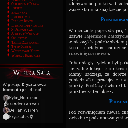
zdobywania punktów i galeo
Opiekunowie Domów
Prefekci
wasze starania znajdziecie po
Pracownicy
Profesorowie
Podsumowani
Puchary Domów
Rankingi Indywidualne
W niedzielę poprzedzającą 
Staże zawodowe
Szkolenie Magiczne
nazwie
Tajemnice Założycie
Świadectwa
w niezwykłą podróż śladem 
Tablica Zasłużonych
które chciałyby zapozn
Tytuły Szkolne
Weekendowe Kursy
rozwinięcia newsa
.
Wiedza o Ramesville
Cały ubiegły tydzień był po
się żadne lekcje; ten okres
Wielka Sala
Mamy nadzieję, że dobrze s
poniedziałku pracujecie na
W pokoju
Kryształowa
punkty. Poniższy świstokli
Komnata
jest 4 osób:
punktów za ten okres:
Kylie_Nickolson
Podsumo
Xander Larreau
Delilah Warren
Pod rozwinięciem newsa zna
Kryształek 🤖
związku z podsumowanymi w