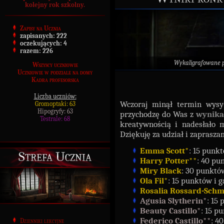
kolejny rok szkolny.
Zapisy na Ucznia
zapisanych:
222
oczekujących:
4
razem:
226
Wykaligrafowane 
Wszyscy uczniowie
Uczniowie w podziale na domy
Kadra profesorska
Liczba uczniów:
Wczoraj minął termin wysył
Gromoptaki: 63
Hipogryfy: 63
przychodzę do Was z
wynik
Testrale: 68
kreatywnością i nadesłało m
Dziękuję za udział i zaprasz
Emma Scott*
: 15 punk
Strefa Ucznia
Harry Potter**
: 40 pu
Miry Black
: 30 punktó
Ola Fil*
: 15 punktów i 
Rosalia Rossard-Schm
Agusia Slytherin*
: 15
Beauty Castillo*
: 15 p
Federico Castillo**
: 4
Dzienniki lekcyjne