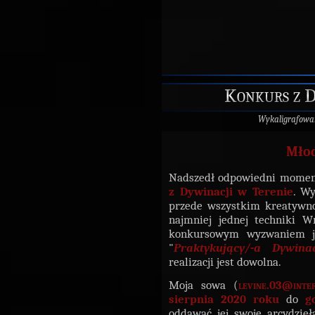
Konkurs z D
Wykaligrafowa
Młod
Nadszedł odpowiedni moment,
z Dywinacji w Terenie
. W
przede wszystkim kreatywno
najmniej jednej techniki 
konkursowym wyzwaniem 
"
Praktykujący/-a Dywin
realizacji jest dowolna.
Moja sowa (
levine.03@inter
sierpnia 2020 roku
do
g
oddawać jej swoje arcydzie