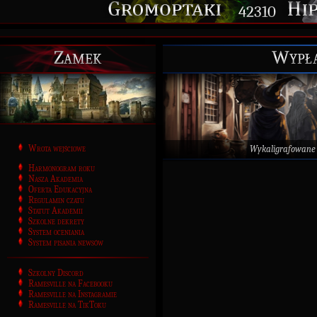
42310
Zamek
Wypła
Wrota wejściowe
Wykaligrafowane
Harmonogram roku
Nasza Akademia
Oferta Edukacyjna
Regulamin czatu
Statut Akademii
Szkolne dekrety
System oceniania
System pisania newsów
Szkolny Discord
Ramesville na Facebooku
Ramesville na Instagramie
Ramesville na TikToku