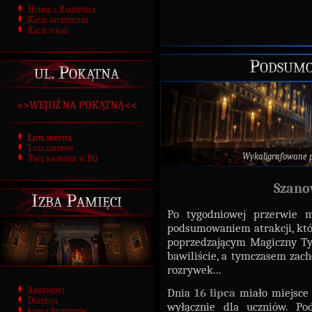
Humor z Ramesville
Kącik artystyczny
Kącik porad
Podsumo
ul. Pokątna
>>WEJDŹ NA POKĄTNĄ<<
Lista skrytek
Lista zakupów
Wykaligrafowane 
Twój rachunek w BG
Szano
Izba Pamięci
Po tygodniowej przerwie 
podsumowaniem atrakcji, któr
poprzedzającym Magiczny Ty
bawiliście, a tymczasem za
rozrywek...
Absolwenci
Dnia
16 lipca
miało miejsce
Dyrekcja
wyłącznie dla uczniów. Po
Łowca Studentów