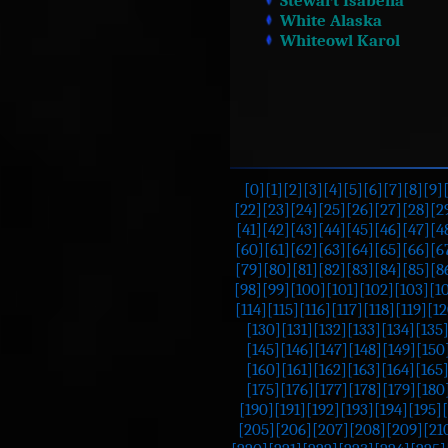
White Alaska
Whiteowl Karol
[0]
[1]
[2]
[3]
[4]
[5]
[6]
[7]
[8]
[9]
[22]
[23]
[24]
[25]
[26]
[27]
[28]
[2
[41]
[42]
[43]
[44]
[45]
[46]
[47]
[4
[60]
[61]
[62]
[63]
[64]
[65]
[66]
[6
[79]
[80]
[81]
[82]
[83]
[84]
[85]
[8
[98]
[99]
[100]
[101]
[102]
[103]
[1
[114]
[115]
[116]
[117]
[118]
[119]
[12
[130]
[131]
[132]
[133]
[134]
[135
[145]
[146]
[147]
[148]
[149]
[150
[160]
[161]
[162]
[163]
[164]
[165
[175]
[176]
[177]
[178]
[179]
[180
[190]
[191]
[192]
[193]
[194]
[195]
[205]
[206]
[207]
[208]
[209]
[21