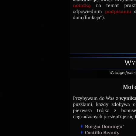
notatką
na temat praktyk
odpowiednim
podpisaniu
s
dom/funkcja").
Wyn
Wykaligrafowan
Moi 
Przybywam do Was z
wynik
puzzlami, każdy zdobywa 
pierwsza trójka z bonuse
nagrodzonych prezentuje się 
Borgia Domingo*
Castillo Beauty