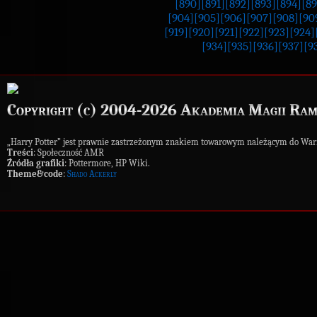
[890]
[891]
[892]
[893]
[894]
[89
[904]
[905]
[906]
[907]
[908]
[90
[919]
[920]
[921]
[922]
[923]
[924]
[934]
[935]
[936]
[937]
[9
Copyright (c) 2004-2026 Akademia Magii Ram
„Harry Potter” jest prawnie zastrzeżonym znakiem towarowym należącym do War
Treści
: Społeczność AMR
Źródła grafiki
: Pottermore, HP Wiki.
Theme&code
:
Shado Ackerly