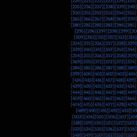
[220]
[221]
[222]
[223]
[224]
[225]
[235]
[236]
[237]
[238]
[239]
[240]
[250]
[251]
[252]
[253]
[254]
[255]
[265]
[266]
[267]
[268]
[269]
[270]
[280]
[281]
[282]
[283]
[284]
[285]
[295]
[296]
[297]
[298]
[299]
[30
[309]
[310]
[311]
[312]
[313]
[314]
[324]
[325]
[326]
[327]
[328]
[329]
[339]
[340]
[341]
[342]
[343]
[344]
[354]
[355]
[356]
[357]
[358]
[359]
[369]
[370]
[371]
[372]
[373]
[374]
[384]
[385]
[386]
[387]
[388]
[389]
[399]
[400]
[401]
[402]
[403]
[404
[414]
[415]
[416]
[417]
[418]
[419]
[
[429]
[430]
[431]
[432]
[433]
[434]
[444]
[445]
[446]
[447]
[448]
[449]
[459]
[460]
[461]
[462]
[463]
[464]
[474]
[475]
[476]
[477]
[478]
[479]
[489]
[490]
[491]
[492]
[493]
[4
[503]
[504]
[505]
[506]
[507]
[50
[518]
[519]
[520]
[521]
[522]
[523]
[533]
[534]
[535]
[536]
[537]
[538]
[548]
[549]
[550]
[551]
[552]
[553]