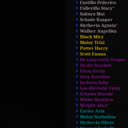
Castillo Federico
Colleville Stacy*
Sakura Mai
Schade Kasper
Slytherin Agusia*
Walker Angelika
Black Miry
Maloy Trixi
Potter Harry
Scott Emma
De Laurentiis Vesper
Drake Scarlett
Elton Cecily
Grey Karoline
Jackson Julia
Lee-Rietveld Vicky
Schmitt Rosalie
White Matthew
Wright Alice*
Carter Aria
Maloy Nathalina
Slytherin Olivia
Stewart Isabella