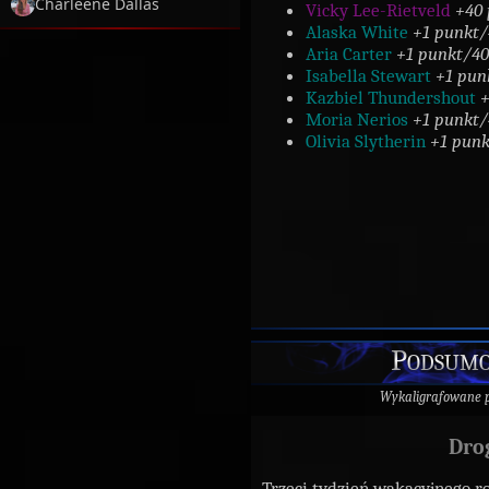
Charleene Dallas
Vicky Lee-Rietveld
+40
Alaska White
+1 punkt/
Aria Carter
+1 punkt/40
Isabella Stewart
+1 pun
Kazbiel Thundershout
+
Moria Nerios
+1 punkt/
Olivia Slytherin
+1 punk
Podsumo
Wykaligrafowane 
Dro
Trzeci tydzień wakacyjnego r