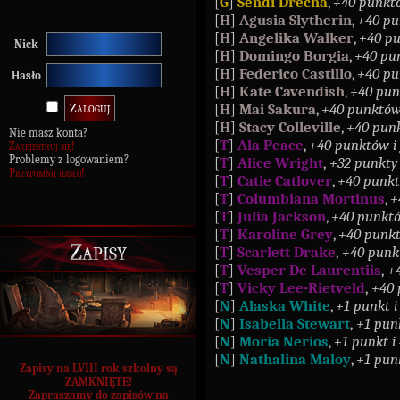
[
G
]
Sendi Drecha
,
+40 punkt
[
H
]
Agusia Slytherin
,
+40 pu
[
H
]
Angelika Walker
,
+40 pu
Nick
[
H
]
Domingo Borgia
,
+40 pu
[
H
]
Federico Castillo
,
+40 pu
Hasło
[
H
]
Kate Cavendish
,
+40 pun
[
H
]
Mai Sakura
,
+40 punktów
[
H
]
Stacy Colleville
,
+40 pun
Nie masz konta?
[
T
]
Ala Peace
,
+40 punktów i
Zarejestruj się!
Problemy z logowaniem?
[
T
]
Alice Wright
,
+32 punkty 
Przypomnij hasło!
[
T
]
Catie Catlover
,
+40 punkt
[
T
]
Columbiana Mortinus
,
+
[
T
]
Julia Jackson
,
+40 punktó
[
T
]
Karoline Grey
,
+40 punkt
Zapisy
[
T
]
Scarlett Drake
,
+40 punk
[
T
]
Vesper De Laurentiis
,
+4
[
T
]
Vicky Lee-Rietveld
,
+40 
[
N
]
Alaska White
,
+1 punkt i
[
N
]
Isabella Stewart
,
+1 punk
[
N
]
Moria Nerios
,
+1 punkt i
[
N
]
Nathalina Maloy
,
+1 pun
Zapisy na LVIII rok szkolny są
ZAMKNIĘTE!
Zapraszamy do zapisów na