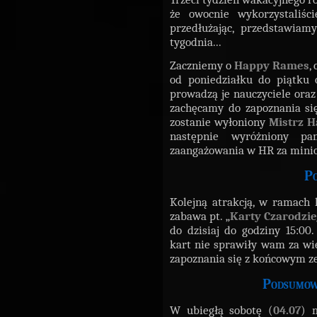
że owocnie wykorzystaliści
przedłużając, przedstawi
tygodnia...
Zaczniemy o
Happy Rames
,
od poniedziałku do piątku 
prowadzą je nauczyciele oraz p
zachęcamy do zapoznania się
zostanie wyłoniony
Mistrz 
następnie wyróżniony p
zaangażowania w HR za minion
P
Kolejną atrakcją, w ramach k
zabawa pt. „
Karty Czarodzi
do dzisiaj do godziny 15:00
kart nie sprawiły wam za w
zapoznania się z końcowym z
Podsumow
W ubiegłą sobotę (
04.07
) 