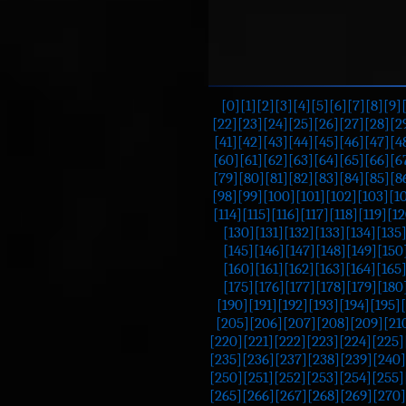
[0]
[1]
[2]
[3]
[4]
[5]
[6]
[7]
[8]
[9]
[22]
[23]
[24]
[25]
[26]
[27]
[28]
[2
[41]
[42]
[43]
[44]
[45]
[46]
[47]
[4
[60]
[61]
[62]
[63]
[64]
[65]
[66]
[6
[79]
[80]
[81]
[82]
[83]
[84]
[85]
[8
[98]
[99]
[100]
[101]
[102]
[103]
[1
[114]
[115]
[116]
[117]
[118]
[119]
[12
[130]
[131]
[132]
[133]
[134]
[135
[145]
[146]
[147]
[148]
[149]
[150
[160]
[161]
[162]
[163]
[164]
[165
[175]
[176]
[177]
[178]
[179]
[180
[190]
[191]
[192]
[193]
[194]
[195]
[205]
[206]
[207]
[208]
[209]
[21
[220]
[221]
[222]
[223]
[224]
[225]
[235]
[236]
[237]
[238]
[239]
[240]
[250]
[251]
[252]
[253]
[254]
[255]
[265]
[266]
[267]
[268]
[269]
[270]