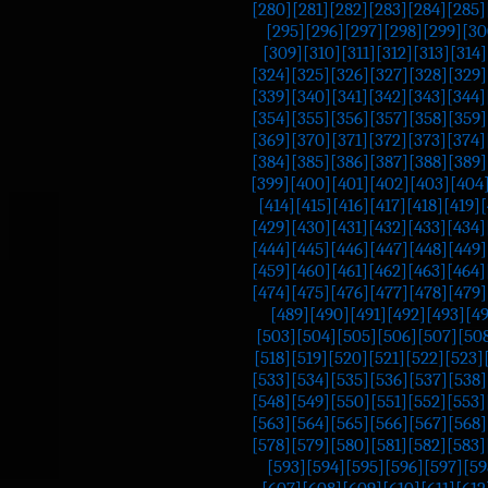
[280]
[281]
[282]
[283]
[284]
[285]
[295]
[296]
[297]
[298]
[299]
[30
[309]
[310]
[311]
[312]
[313]
[314]
[324]
[325]
[326]
[327]
[328]
[329]
[339]
[340]
[341]
[342]
[343]
[344]
[354]
[355]
[356]
[357]
[358]
[359]
[369]
[370]
[371]
[372]
[373]
[374]
[384]
[385]
[386]
[387]
[388]
[389]
[399]
[400]
[401]
[402]
[403]
[404
[414]
[415]
[416]
[417]
[418]
[419]
[
[429]
[430]
[431]
[432]
[433]
[434]
[444]
[445]
[446]
[447]
[448]
[449]
[459]
[460]
[461]
[462]
[463]
[464]
[474]
[475]
[476]
[477]
[478]
[479]
[489]
[490]
[491]
[492]
[493]
[4
[503]
[504]
[505]
[506]
[507]
[50
[518]
[519]
[520]
[521]
[522]
[523]
[533]
[534]
[535]
[536]
[537]
[538]
[548]
[549]
[550]
[551]
[552]
[553]
[563]
[564]
[565]
[566]
[567]
[568]
[578]
[579]
[580]
[581]
[582]
[583]
[593]
[594]
[595]
[596]
[597]
[59