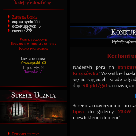
kolejny rok szkolny.
Zapisy na Ucznia
zapisanych:
222
oczekujących:
6
Konkurs
razem:
228
Wszyscy uczniowie
Wykaligrafowa
Uczniowie w podziale na domy
Kadra profesorska
Kochani uc
Liczba uczniów:
Gromoptaki: 63
Nadeszła pora na
konkur
Hipogryfy: 64
Testrale: 69
krzyżówka
! Wszystkie hasła
się na zajęciach. Każde odgad
daje
40 pkt/gal
za rozwiązan
Strefa Ucznia
Screen z rozwiązaniem prosz
lipca
do godziny
23:59
. 
nazwiskiem i domem!
Dzienniki lekcyjne