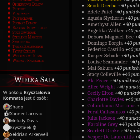
Opiekunowie Domów
Sendi D
recha
+40 punk
Prefekci
Adele Patel
+40 punktó
Pracownicy
Agusia Slytherin
+40 pu
Profesorowie
Puchary Domów
Amethyst Allen
+40 pun
Rankingi Indywidualne
Angelika Walke
r
+40 pu
Staże zawodowe
Debora Magnael-Bee
+4
Szkolenie Magiczne
Świadectwa
Domingo Borgia
+40 pu
Tablica Zasłużonych
Federico Castillo
+40 p
Tytuły Szkolne
Kasper Schade
+40 pun
Weekendowe Kursy
Wiedza o Ramesville
Louise Scamander
+40 
Mai Sakura
+40 punktó
Stacy Colleville
+40 pun
Wielka Sala
Ala Peace
+40 punktów/
Alice Wright
+40 punkt
W pokoju
Kryształowa
Cecily Elton
+40 punktó
Komnata
jest 6 osób:
Charlotte Davies
+40 pu
Columbiana Mortinus
+
Shado
Feral Callasantos
+40 p
Xander Larreau
Julia Jackson
+40 punkt
Melody Davis
Karoline Grey
+40 punk
Kryształek 🤖
Scarlett Drake
+40 punk
Seldrian Arkenveil
Vesper De Laurentiis
+4