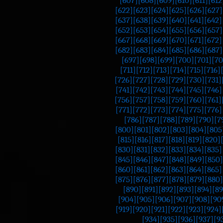
[607]
[608]
[609]
[610]
[611]
[612
[622]
[623]
[624]
[625]
[626]
[627]
[637]
[638]
[639]
[640]
[641]
[642]
[652]
[653]
[654]
[655]
[656]
[657]
[667]
[668]
[669]
[670]
[671]
[672]
[682]
[683]
[684]
[685]
[686]
[687]
[697]
[698]
[699]
[700]
[701]
[70
[711]
[712]
[713]
[714]
[715]
[716]
[726]
[727]
[728]
[729]
[730]
[731]
[741]
[742]
[743]
[744]
[745]
[746]
[756]
[757]
[758]
[759]
[760]
[761]
[771]
[772]
[773]
[774]
[775]
[776]
[786]
[787]
[788]
[789]
[790]
[7
[800]
[801]
[802]
[803]
[804]
[805
[815]
[816]
[817]
[818]
[819]
[820]
[830]
[831]
[832]
[833]
[834]
[835]
[845]
[846]
[847]
[848]
[849]
[850]
[860]
[861]
[862]
[863]
[864]
[865]
[875]
[876]
[877]
[878]
[879]
[880]
[890]
[891]
[892]
[893]
[894]
[89
[904]
[905]
[906]
[907]
[908]
[90
[919]
[920]
[921]
[922]
[923]
[924]
[934]
[935]
[936]
[937]
[9