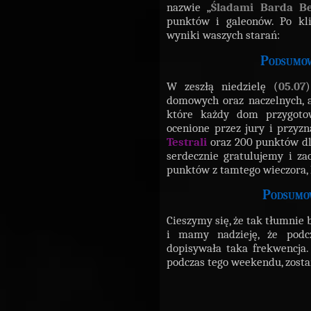
nazwie „
Śladami Barda Be
punktów i galeonów. Po kli
wyniki waszych starań:
Podsumow
W zeszłą niedzielę (
05.07
domowych oraz naczelnych, a
które każdy dom przygotow
ocenione przez jury i przy
Testrali
oraz 200 punktów d
serdecznie gratulujemy i z
punktów z tamtego wieczora, k
Podsumow
Cieszymy się, że tak tłumnie 
i mamy nadzieję, że podc
dopisywała taka frekwencja
podczas tego weekendu, zost