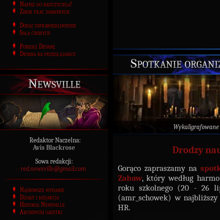
Napisz do nauczyciela!
Zbiór prac domowych
Dodaj usprawiedliwienie
Sala chorych
Pobierz Devanę
Devana na przeglądarce
Spotkanie organi
Newsville
Wykaligrafowane
Redaktor Naczelna:
Avis Blackrose
Drodzy nau
Sowa redakcji:
Gorąco zapraszamy na
spot
red.newsville@gmail.com
Zabaw
, który według harm
roku szkolnego (20 - 26 l
Najnowsze wydanie
(amr_schowek) w najbliższ
Działy i redakcja
Historia Newsville
HR.
Archiwum gazetki