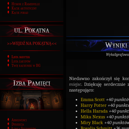
Humor z Ramesville
Kącik artystyczny
Kącik porad
ul. Pokątna
Wyniki
>>WEJDŹ NA POKĄTNĄ<<
Wykaligrafowa
Lista skrytek
Lista zakupów
Twój rachunek w BG
Niedawno zakończył się ko
Izba Pamięci
miejsc
. Dziękuję serdecznie 
następująco:
Emma Scott
+40 punktó
Harry Potter
+
40 punkt
Hella Harada
+40 punk
Mika Nexus
+40 punktó
Absolwenci
Miry Black
+40 punktó
Dyrekcja
Rosalia Schmitt
+36 pun
Łowca Studentów