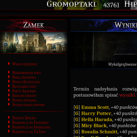
43761
Zamek
Wyniki
Wrota wejściowe
Wykaligrafowane
Harmonogram roku
Nasza Akademia
Oferta Edukacyjna
Regulamin czatu
Termin nadsyłania rozwi
Statut Akademii
postanowiłam spisać
wyniki
Szkolne dekrety
System oceniania
System pisania newsów
[
G
]
Emma Scott
,
+40 punktów
[
G
]
Harry Potter
,
+40 punktó
Szkolny Discord
[
G
]
Hella Harada
,
+40 punkt
Ramesville na Facebooku
[
G
]
Miry Black
,
+40 punktów 
Ramesville na Instagramie
[
G
]
Rosalia Schmitt
,
+40 pun
Ramesville na TikToku