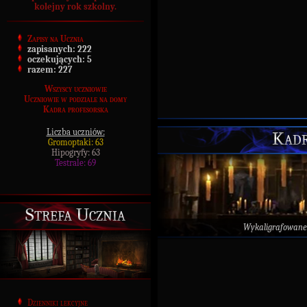
kolejny rok szkolny.
Zapisy na Ucznia
zapisanych:
222
oczekujących:
5
razem:
227
Wszyscy uczniowie
Uczniowie w podziale na domy
Kadra profesorska
Liczba uczniów:
Kadr
Gromoptaki: 63
Hipogryfy: 63
Testrale: 69
Strefa Ucznia
Wykaligrafowane
Dzienniki lekcyjne