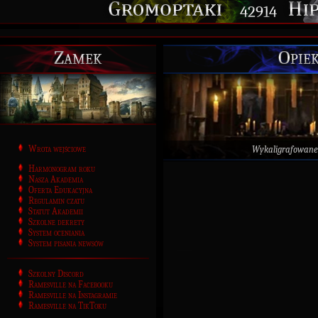
42914
Zamek
Opie
Wrota wejściowe
Wykaligrafowane
Harmonogram roku
Nasza Akademia
Oferta Edukacyjna
Regulamin czatu
Statut Akademii
Szkolne dekrety
System oceniania
System pisania newsów
Szkolny Discord
Ramesville na Facebooku
Ramesville na Instagramie
Ramesville na TikToku