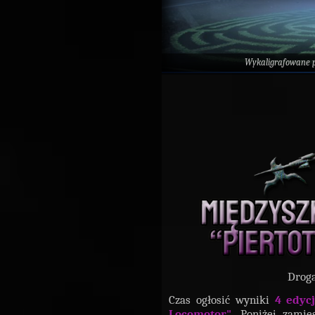
Wykaligrafowane 
Droga
Czas ogłosić wyniki
4 edycj
Locomotor"
. Poniżej zami