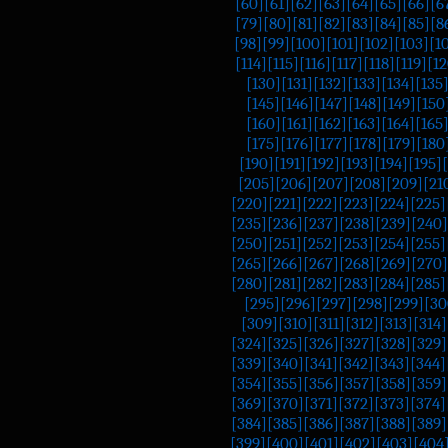
[60]
[61]
[62]
[63]
[64]
[65]
[66]
[6
[79]
[80]
[81]
[82]
[83]
[84]
[85]
[8
[98]
[99]
[100]
[101]
[102]
[103]
[1
[114]
[115]
[116]
[117]
[118]
[119]
[12
[130]
[131]
[132]
[133]
[134]
[135
[145]
[146]
[147]
[148]
[149]
[150
[160]
[161]
[162]
[163]
[164]
[165
[175]
[176]
[177]
[178]
[179]
[180
[190]
[191]
[192]
[193]
[194]
[195]
[205]
[206]
[207]
[208]
[209]
[21
[220]
[221]
[222]
[223]
[224]
[225]
[235]
[236]
[237]
[238]
[239]
[240]
[250]
[251]
[252]
[253]
[254]
[255]
[265]
[266]
[267]
[268]
[269]
[270]
[280]
[281]
[282]
[283]
[284]
[285]
[295]
[296]
[297]
[298]
[299]
[30
[309]
[310]
[311]
[312]
[313]
[314]
[324]
[325]
[326]
[327]
[328]
[329]
[339]
[340]
[341]
[342]
[343]
[344]
[354]
[355]
[356]
[357]
[358]
[359]
[369]
[370]
[371]
[372]
[373]
[374]
[384]
[385]
[386]
[387]
[388]
[389]
[399]
[400]
[401]
[402]
[403]
[404