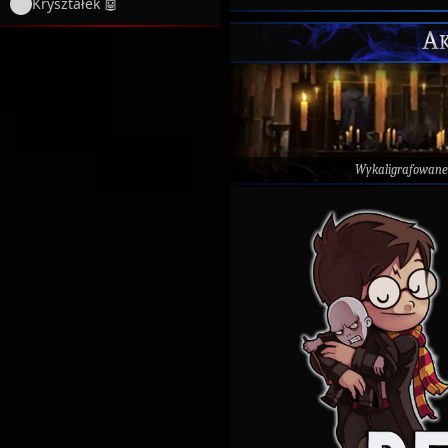
Kryształek 🤖
Ak
Wykaligrafowane