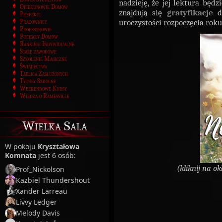
nadzieję, że jej lektura będ
Opiekunowie Domów
znajdują się
gratyfikacje
d
Prefekci
uroczystości rozpoczęcia roku
Pracownicy
Profesorowie
Puchary Domów
Rankingi Indywidualne
Staże zawodowe
Szkolenie Magiczne
Świadectwa
Tablica Zasłużonych
Tytuły Szkolne
Weekendowe Kursy
Wiedza o Ramesville
Wielka Sala
W pokoju
Kryształowa
Komnata
jest 6 osób:
(kliknij na o
Prof_Nickolson
Kazbiel Thundershout
Xander Larreau
Livvy Ledger
Melody Davis