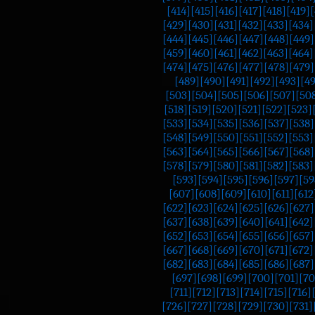
[414]
[415]
[416]
[417]
[418]
[419]
[
[429]
[430]
[431]
[432]
[433]
[434]
[444]
[445]
[446]
[447]
[448]
[449]
[459]
[460]
[461]
[462]
[463]
[464]
[474]
[475]
[476]
[477]
[478]
[479]
[489]
[490]
[491]
[492]
[493]
[4
[503]
[504]
[505]
[506]
[507]
[50
[518]
[519]
[520]
[521]
[522]
[523]
[533]
[534]
[535]
[536]
[537]
[538]
[548]
[549]
[550]
[551]
[552]
[553]
[563]
[564]
[565]
[566]
[567]
[568]
[578]
[579]
[580]
[581]
[582]
[583]
[593]
[594]
[595]
[596]
[597]
[59
[607]
[608]
[609]
[610]
[611]
[612
[622]
[623]
[624]
[625]
[626]
[627]
[637]
[638]
[639]
[640]
[641]
[642]
[652]
[653]
[654]
[655]
[656]
[657]
[667]
[668]
[669]
[670]
[671]
[672]
[682]
[683]
[684]
[685]
[686]
[687]
[697]
[698]
[699]
[700]
[701]
[70
[711]
[712]
[713]
[714]
[715]
[716]
[726]
[727]
[728]
[729]
[730]
[731]