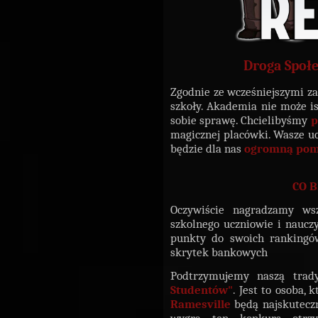
Droga Społe
Zgodnie ze wcześniejszymi z
szkoły. Akademia nie może is
sobie sprawę. Chcielibyśmy
p
magicznej placówki. Wasze 
będzie dla nas
ogromną po
CO B
Oczywiście nagradzamy ws
szkolnego uczniowie i naucz
punkty do swoich rankingów
skrytek bankowych
Podtrzymujemy naszą trad
Studentów"
. Jest to osoba,
Ramesville
będą najskuteczn
wygra ten konkurs otrz