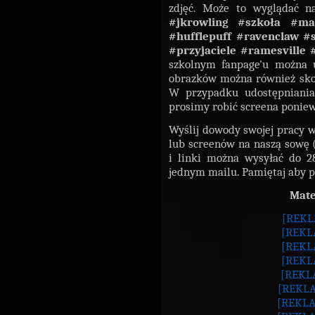
zdjęć. Może to wyglądać n
#jkrowling
#szkoła #ma
#hufflepuff #ravenclaw #
#przyjaciele #ramesville
szkolnym fanpage'u można u
obrazków można również skor
W przypadku udostępniania
prosimy robić screena poniew
Wyślij dowody swojej pracy w
lub screenów na naszą sowę 
i linki można wysyłać do 2
jednym mailu. Pamiętaj aby p
Mate
[REKL
[REKL
[REKL
[REKL
[REKL
[REKLA
[REKLA