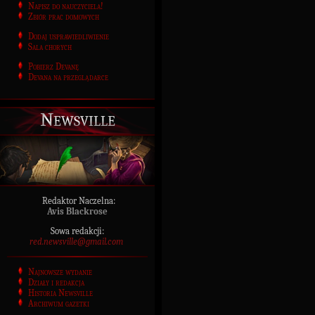
Napisz do nauczyciela!
Zbiór prac domowych
Dodaj usprawiedliwienie
Sala chorych
Pobierz Devanę
Devana na przeglądarce
Newsville
Redaktor Naczelna:
Avis Blackrose
Sowa redakcji:
red.newsville@gmail.com
Najnowsze wydanie
Działy i redakcja
Historia Newsville
Archiwum gazetki