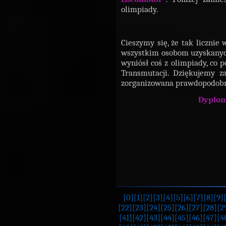
olimpiady.
Cieszymy się, że tak licznie 
wszystkim osobom uzyskanyc
wyniósł coś z olimpiady, co 
Transmutacji. Dziękujemy za
zorganizowana prawdopodobn
Dyplo
[0]
[1]
[2]
[3]
[4]
[5]
[6]
[7]
[8]
[9]
[22]
[23]
[24]
[25]
[26]
[27]
[28]
[2
[41]
[42]
[43]
[44]
[45]
[46]
[47]
[4