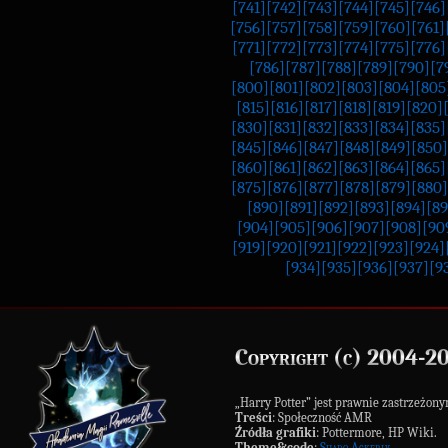
[741]
[742]
[743]
[744]
[745]
[746]
[756]
[757]
[758]
[759]
[760]
[761]
[771]
[772]
[773]
[774]
[775]
[776]
[786]
[787]
[788]
[789]
[790]
[7
[800]
[801]
[802]
[803]
[804]
[805
[815]
[816]
[817]
[818]
[819]
[820]
[830]
[831]
[832]
[833]
[834]
[835]
[845]
[846]
[847]
[848]
[849]
[850]
[860]
[861]
[862]
[863]
[864]
[865]
[875]
[876]
[877]
[878]
[879]
[880]
[890]
[891]
[892]
[893]
[894]
[89
[904]
[905]
[906]
[907]
[908]
[90
[919]
[920]
[921]
[922]
[923]
[924]
[934]
[935]
[936]
[937]
[9
Copyright (c) 2004-2
„Harry Potter” jest prawnie zastrzeż
Treści
: Społeczność AMR
Źródła grafiki
: Pottermore, HP Wiki.
Theme&code
:
Shado Ackerly