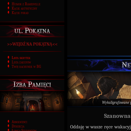
Humor z Ramesville
Kącik artystyczny
Kącik porad
ul. Pokątna
>>WEJDŹ NA POKĄTNĄ<<
Lista skrytek
Lista zakupów
Ne
Twój rachunek w BG
Izba Pamięci
Wykaligrafowane 
Szanowna 
Absolwenci
Oddaję w wasze ręce wakacyj
Dyrekcja
Łowca Studentów