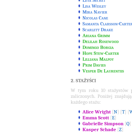
Leya Secret
Lisa Wesley
Mira Navier
Nicolas Cane
Samanta Clarsson-Carte
Scarlett Drake
Ariana Grimm
Delilah Rosewood
Domingo Borgia
Hope Stew-Carter
Lilliana Malfoy
Prim Davies
Vesper De Laurentiis
2. STAŻYŚCI
W tym roku 10 stażystów po
zaliczonych. Poniżej znajduj
każdego stażu:
Alice Wright
[
N
] [
T
] [
Emma Scott
[
E
]
Gabrielle Simpson
[
Q
]
Kasper Schade
[
Z
]