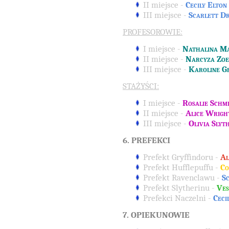
II miejsce -
Cecily Elton
III miejsce -
Scarlett D
PROFESOROWIE:
I miejsce -
Nathalina M
II miejsce -
Narcyza Zoe
III miejsce -
Karoline G
STAŻYŚCI:
I miejsce -
Rosalie Schm
II miejsce -
Alice Wrigh
III miejsce -
Olivia Slyt
6. PREFEKCI
Prefekt Gryffindoru -
Al
Prefekt Hufflepuffu -
Co
Prefekt Ravenclawu -
S
Prefekt Slytherinu -
Ves
Prefekci Naczelni -
Ceci
7. OPIEKUNOWIE