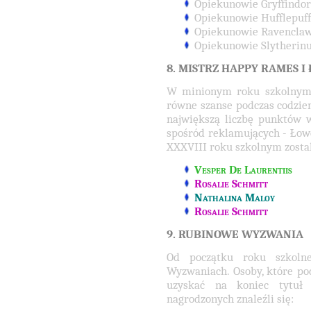
Opiekunowie Gryffindo
Opiekunowie Hufflepuf
Opiekunowie Ravencla
Opiekunowie Slytherin
8. MISTRZ HAPPY RAMES 
W minionym roku szkolnym u
równe szanse podczas codzie
największą liczbę punktów 
spośród reklamujących - Łow
XXXVIII roku szkolnym zostal
Vesper De Laurentiis
Rosalie Schmitt
Nathalina Maloy
Rosalie Schmitt
9. RUBINOWE WYZWANIA
Od początku roku szkoln
Wyzwaniach. Osoby, które po
uzyskać na koniec tytu
nagrodzonych znaleźli się: