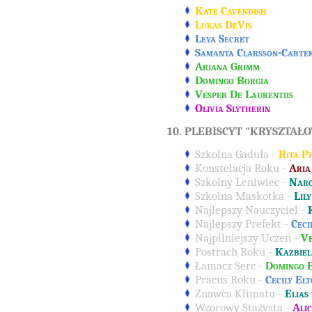
Kate Cavendish
Lukas DeVis
Leya Secret
Samanta Clarsson-Carte
Ariana Grimm
Domingo Borgia
Vesper De Laurentiis
Olivia Slytherin
10. PLEBISCYT "KRYSZTAŁ
Szkolna Gaduła -
Rita P
Konstelacja Roku -
Aria
Szkolny Leniwiec -
Narc
Szkolna Maskotka -
Lil
Najlepszy Nauczyciel -
Najlepszy Prefekt -
Ceci
Najpilniejszy Uczeń -
Ve
Postrach Roku -
Kazbie
Łamacz Serc -
Domingo 
Pracuś Roku -
Cecily El
Znawca Klimatu -
Elias
Wzorowy Stażysta -
Ali