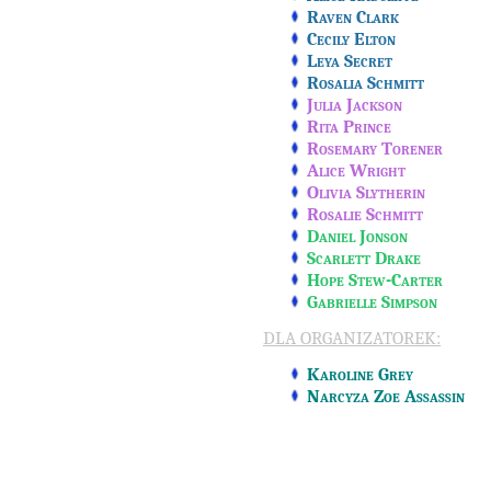
Raven Clark
Cecily Elton
Leya Secret
Rosalia Schmitt
Julia Jackson
Rita Prince
Rosemary Torener
Alice Wright
Olivia Slytherin
Rosalie Schmitt
Daniel Jonson
Scarlett Drake
Hope Stew-Carter
Gabrielle Simpson
DLA ORGANIZATOREK:
Karoline Grey
Narcyza Zoe Assassin