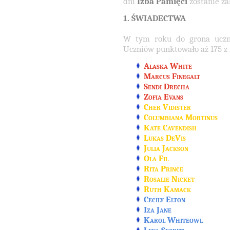
dni
Izba Pamięci
zostanie z
1. ŚWIADECTWA
W tym roku do grona uczni
Uczniów punktowało aż
175
z 
Alaska White
Marcus Finegalt
Sendi Drecha
Zofia Evans
Cher Vidister
Columbiana Mortinus
Kate Cavendish
Lukas DeVis
Julia Jackson
Ola Fil
Rita Prince
Rosalie Nicket
Ruth Kamack
Cecily Elton
Iza Jane
Karol Whiteowl