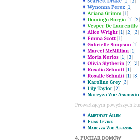
Scarlett Drake
[
1
] [
2
]
Wynonna Perez
[
1
]
Ariana Grimm
[
1
]
Domingo Borgia
[
1
] [
2
Vesper De Laurentiis
Alice Wright
[
1
] [
2
] [
3
]
Emma Scott
[
1
]
Gabrielle Simpson
[
1
]
Marcel McMillian
[
1
]
Moria Nerios
[
1
] [
3
]
Olivia Slytherin
[
2
] [
3
]
Rosalia Schmitt
[
1
]
Rosalie Schmitt
[
1
] [
3
]
Karoline Grey
[
3
]
Lily Taylor
[
2
]
Narcyza Zoe Assassin
Prowadzącym powyższych kurs
Amethyst Allen
Elias Levine
Narcyza Zoe Assassin
4. PUCHAR DOMÓW