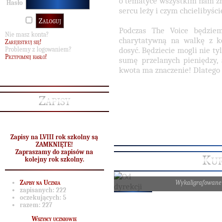
o tematyce wszystkim nam zna
Hasło
sercu leży i czym chcielibyści
Podczas The Voice będziem
Nie masz konta?
charytatywną na walkę z k
Zarejestruj się!
dosyć. Będziecie mogli nie t
Problemy z logowaniem?
Przypomnij hasło!
sumę przelanych pieniędzy, 
kwota ma znaczenie! Dlatego 
Zapisy
Zapisy na LVIII rok szkolny są
ZAMKNIĘTE!
Zapraszamy do zapisów na
Kur
kolejny rok szkolny.
Wykaligrafowane
Zapisy na Ucznia
zapisanych:
222
oczekujących:
5
razem:
227
Wszyscy uczniowie