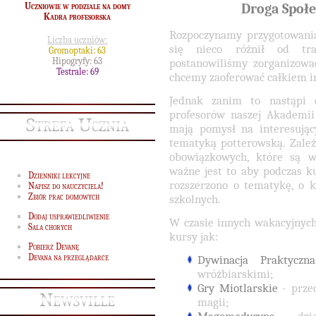
Droga Społe
Uczniowie w podziale na domy
Kadra profesorska
Rozpoczynamy przygotowan
Liczba uczniów:
się nieco różnił od tra
Gromoptaki: 63
Hipogryfy: 63
postanowiliśmy zorganizowa
Testrale: 69
chcemy zaoferować całkiem i
Jednak zanim to nastąpi 
profesorów naszej Akademii
Strefa Ucznia
mają pomysł na interesując
tematyką potterowską. Zale
obowiązkowych, które są w
ważne jest to aby podczas 
Dzienniki lekcyjne
rozszerzono o tematykę, o 
Napisz do nauczyciela!
Zbiór prac domowych
szkolnych.
Dodaj usprawiedliwienie
W czasie innych wakacyjnych
Sala chorych
kursy jak:
Pobierz Devanę
Devana na przeglądarce
Dywinacja Praktyczna
wróżbiarskimi;
Gry Miotlarskie
- prze
Newsville
magii;