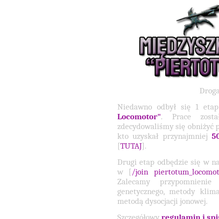
Droga
Niedawno odbył się 1 et
Locomotor"
. Prace zosta
zdecydowaliśmy się obniżyć p
kto uzyskał przynajmniej
5
[
TUTAJ
].
Drugi etap odbędzie się w na
w [
/
join piertotum_locomo
Zalecamy przypomnienie
genetycznego, metody klim
metodą dysocjacji jonowej.
Szczegółowy
regulamin i sp