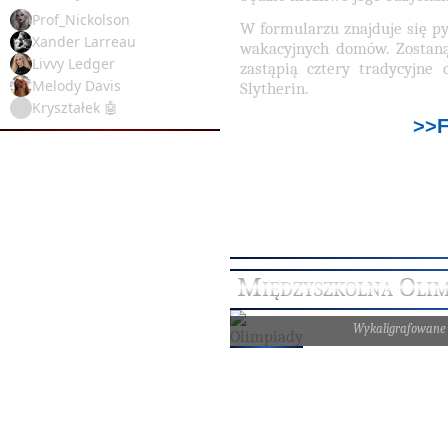
Prof_Nickolson
W formularzu znajduje się py
Xander Larreau
wakacyjnych domów. Zostaną
Livvy Ledger
zastąpią cztery tradycyjne 
Melody Davis
Slytherin.
Kryształek 🤖
>>
Międzyszkolna Olim
Wykaligrafowane