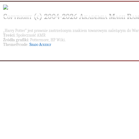
Copyright (c) 2004-2026 Akademia Magii Ram
„Harry Potter” jest prawnie zastrzeżonym znakiem towarowym należącym do War
Treści
: Społeczność AMR
Źródła grafiki
: Pottermore, HP Wiki.
Theme&code
:
Shado Ackerly