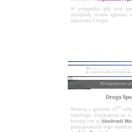
W przypadku gdy ktoś nie
olimpiady, można zgłaszać 
zaliczenia 2 etapu.
Podsumowanie 
Wykaligrafowane p
Droga Spo
00
Wczoraj o godzinie 19
odby
szkolnego. Dziękujemy za to
kolejny rok w
Akademii Mag
podsumowanie tego wydarzeni