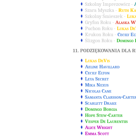
Szkolny Imprezowicz -
Szara Myszka -
Ruth K
Szkolny Śmieszek -
Luka
Gryfon Roku -
Alaska W
Puchon Roku -
Lukas De
Krukon Roku -
Cecily El
Ślizgon Roku -
Domingo 
11. PODZIĘKOWANIA DLA
Lukas DeVis
Aeline Havillard
Cecily Elton
Leya Secret
Mika Nexus
Nicolas Cane
Samanta Clarsson-Carte
Scarlett Drake
Domingo Borgia
Hope Stew-Carter
Vesper De Laurentiis
Alice Wright
Emma Scott