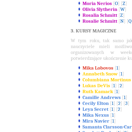
Moria Nerios
[
O
] [
Z
]
Olivia Slytherin
[
W
]
Rosalia Schmitt
[
Z
]
Rosalie Schmitt
[
N
] [
Q
3. KURSY MAGICZNE
W tym roku, tak samo jak 
nauczyciele mieli możliw
organizowanych w weeke
potwierdzające ukończenie k
Mika Lobovos
[
1
]
Annabeth Snow
[
1
]
Columbiana Mortinus
Lukas DeVis
[
1
] [
2
]
Ruth Kamack
[
1
]
Camille Andrews
[
1
]
Cecily Elton
[
1
] [
2
] [
3
]
Leya Secret
[
1
] [
2
]
Mika Nexus
[
1
]
Mira Navier
[
1
]
Samanta Clarsson-Car