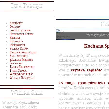
Izba Pamięci
Cz
Absolwenci
Dyrekcja
Łowca Studentów
Opiekunowie Domów
Wykaligrafowane
Prefekci
Pracownicy
Profesorowie
Kochana Sp
Puchary Domów
Rankingi Indywidualne
W niedzielę (tj. 17 maja) od
Staże zawodowe
szkolnego. Aktualnie trwaj
Szkolenie Magiczne
Świadectwa
przygotowania do kolejnego
Tablica Zasłużonych
Was z
czystką zapisów
, d
Tytuły Szkolne
pozostać w murach Akademii
Weekendowe Kursy
Wiedza o Ramesville
25 maja (poniedziałek) 
uczniów. Każda osoba, która 
Wielka Sala
chciałaby zachować swoje ko
wypełnić ankietę. Brak w
W pokoju
Kryształowa
kontynuowania edukacji i
Komnata
jest 5 osób:
będzie możliwe jego odzyskan