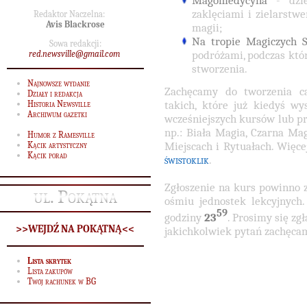
Magomedycyna
- dzie
zaklęciami i zielarstw
Redaktor Naczelna:
Avis Blackrose
magii;
Na tropie Magiczych 
Sowa redakcji:
podróżami, podczas któ
red.newsville@gmail.com
stworzenia.
Najnowsze wydanie
Zachęcamy do tworzenia c
Działy i redakcja
takich, które już kiedyś w
Historia Newsville
Archiwum gazetki
wcześniejszych kursów lub prz
np.: Biała Magia, Czarna Ma
Humor z Ramesville
Miejscach i Rytuałach. Więce
Kącik artystyczny
Kącik porad
świstoklik
.
Zgłoszenie na kurs powinno z
ul. Pokątna
ośmiu jednostek lekcyjnych
59
godziny
23
. Prosimy się zg
>>WEJDŹ NA POKĄTNĄ<<
jakichkolwiek pytań zachęca
Lista skrytek
Lista zakupów
Twój rachunek w BG