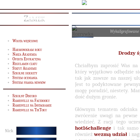
Zamek
Wykaligrafowane
Wrota wejściowe
Harmonogram roku
Drodzy ś
Nasza Akademia
Oferta Edukacyjna
Regulamin czatu
Chciałbym zaprosić Was n
Statut Akademii
który wyjątkowo odbędzie s
Szkolne dekrety
tak jak zawsze na naszej ul
System oceniania
System pisania newsów
Jest to podyktowane pewnym
mogę poradzić, niestety. Mam
Szkolny Discord
dość dużym gronie.
Ramesville na Facebooku
Ramesville na Instagramie
Głównym tematem odcinka
Ramesville na TikToku
zwrócenie uwagi na pewne 
wiedzieć. Z racji tego ucze
hot16challenge
i tak samo
Nick
również
wezmą udział
i nag