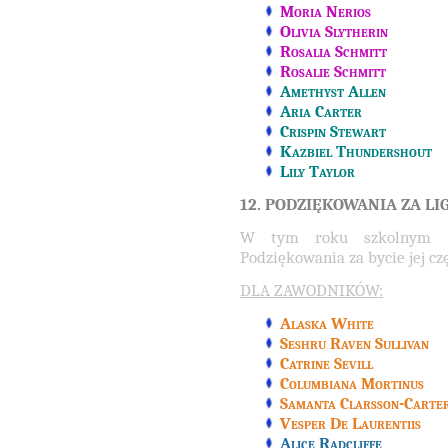
Moria Nerios
Olivia Slytherin
Rosalia Schmitt
Rosalie Schmitt
Amethyst Allen
Aria Carter
Crispin Stewart
Kazbiel Thundershout
Lily Taylor
12. PODZIĘKOWANIA ZA LI
W tym roku szkolnym zor
Podziękowania za bycie jej czę
DLA ZAWODNIKÓW:
Alaska White
Seshru Raven Sullivan
Catrine Sevill
Columbiana Mortinus
Samanta Clarsson-Carte
Vesper De Laurentiis
Alice Radcliffe