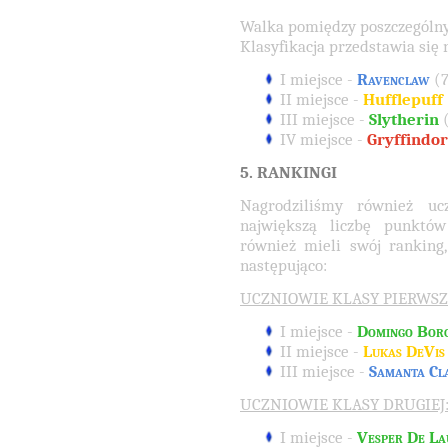
Walka pomiędzy poszczególnym
Klasyfikacja przedstawia się 
I miejsce -
Ravenclaw
(7
II miejsce -
Hufflepuff
III miejsce -
Slytherin
IV miejsce -
Gryffindo
5. RANKINGI
Nagrodziliśmy również ucz
największą liczbę punktów
również mieli swój ranking,
następująco:
UCZNIOWIE KLASY PIERWSZ
I miejsce -
Domingo Borg
II miejsce -
Lukas DeVis
III miejsce -
Samanta Cl
UCZNIOWIE KLASY DRUGIEJ
I miejsce -
Vesper De La