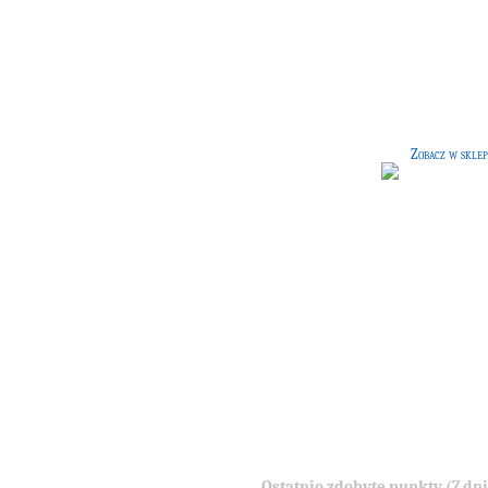
Torba dla profesora
[60 G]
Czarna torba na książki, pergamin
oraz wszelkie narzędzia przydatne 
szkoły. Wszyta kieszonka na różdżk
Zobacz w sklep
Ostatnio zdobyte punkty (7 dni