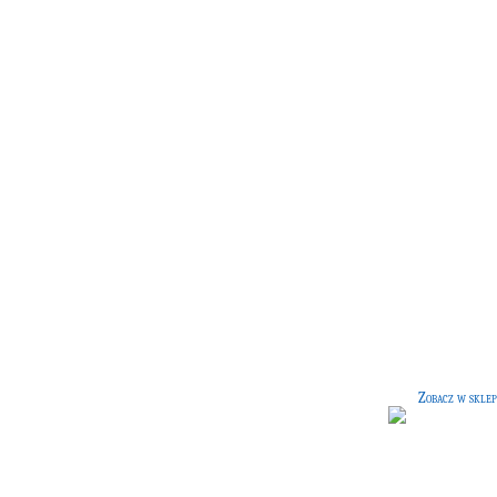
Pawie pióro
[30 G]
Eleganckie pióro wykonane z piór
ogona pawia.
Zobacz w sklep