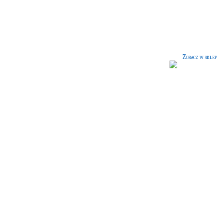
Futerał na różdżkę dla
czarownic
[50 G]
Pudełeczko na różdżkę wyścielon
czerwonym materiałem ucieszy ok
każdej czarownicy.
Zobacz w sklep
Kapelusz dla profesora
[45 
Modny, elegancki kapelusz doda sz
każdemu nauczycielowi.