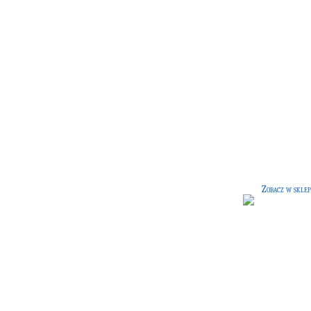
Szachy czarodziejów
[95 G]
Zestaw szachów czarodziejów - bard
popularnej wśród czarodziejów gry
której reguły są takie same jak w
zwykłych szachach.
Zobacz w sklep