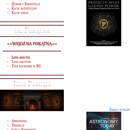
Humor z Ramesville
Kącik artystyczny
Kącik porad
ul. Pokątna
>>WEJDŹ NA POKĄTNĄ<<
Lista skrytek
Lista zakupów
Twój rachunek w BG
Przewodnik po uniwersum
G]
Izba Pamięci
Podręcznik autorstwa Chaissona
McMillana, zawierający podstawo
informacje o Wszechświecie.
Zobacz w sklep
Absolwenci
Dyrekcja
Łowca Studentów