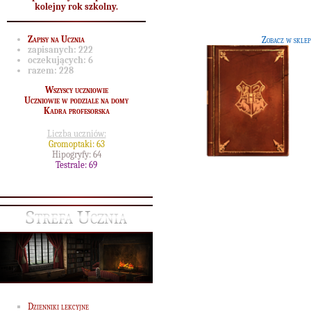
kolejny rok szkolny.
Bagshot, dotycząca Hogwartu i jeg
historii.
Zapisy na Ucznia
Zobacz w sklep
zapisanych:
222
oczekujących:
6
razem:
228
Wszyscy uczniowie
Uczniowie w podziale na domy
Kadra profesorska
Liczba uczniów:
Gromoptaki: 63
Hipogryfy: 64
Testrale: 69
Strefa Ucznia
Najczęstsze magiczne
dolegliwości i schorzenia
[32
Pozycja, która opisuje popularne
dolegliwości i schorzenia magiczne.
Dzienniki lekcyjne