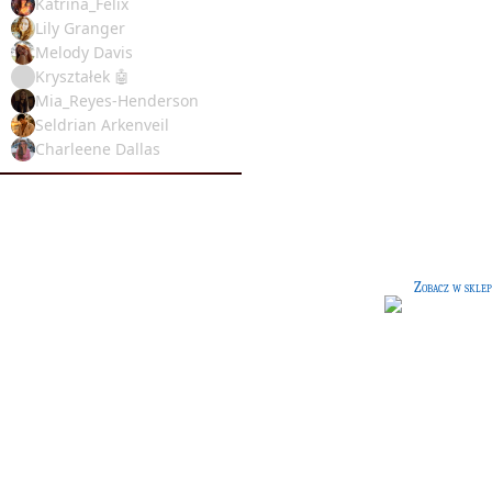
Katrina_Felix
Lily Granger
Melody Davis
Kryształek 🤖
Mia_Reyes-Henderson
Seldrian Arkenveil
Wybitne postacie świata mag
Charleene Dallas
naszych czasów
[25 G]
Książka nieznanego autora,
opowiadająca o wybitnych,
współczesnych postaciach świata mag
Zobacz w sklep