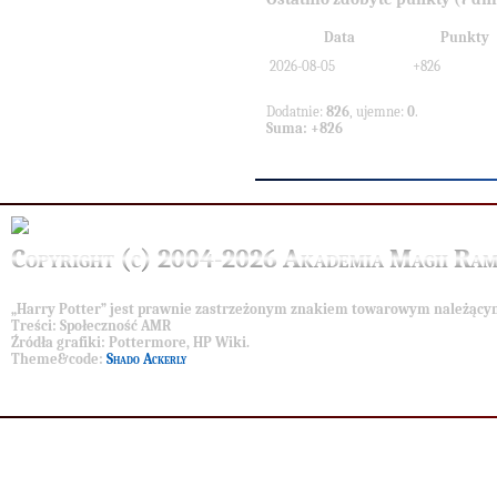
Data
Punkty
2026-08-05
+826
Dodatnie:
826
, ujemne:
0
.
Suma: +826
Copyright (c) 2004-2026 Akademia Magii Ram
„Harry Potter” jest prawnie zastrzeżonym znakiem towarowym należący
Treści
: Społeczność AMR
Źródła grafiki
: Pottermore, HP Wiki.
Theme&code
:
Shado Ackerly