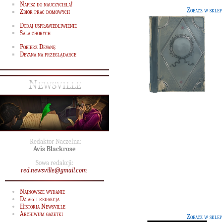
Napisz do nauczyciela!
Zobacz w sklep
Zbiór prac domowych
Dodaj usprawiedliwienie
Sala chorych
Pobierz Devanę
Devana na przeglądarce
Newsville
Redaktor Naczelna:
Prefekci, którzy zdobyli wła
Avis Blackrose
[52 G]
Sowa redakcji:
red.newsville@gmail.com
Książka nieznanego autora, opisują
wybitne osiągnięcia prefektów Szko
Najnowsze wydanie
Magii i Czarodziejstwa Hogwart.
Działy i redakcja
Historia Newsville
Archiwum gazetki
Zobacz w sklep