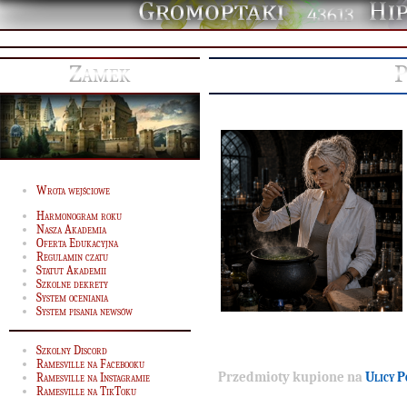
43613
Zamek
P
Wrota wejściowe
Harmonogram roku
Nasza Akademia
Oferta Edukacyjna
Regulamin czatu
Statut Akademii
Szkolne dekrety
System oceniania
System pisania newsów
Szkolny Discord
Ramesville na Facebooku
Przedmioty kupione na
Ulicy P
Ramesville na Instagramie
Ramesville na TikToku