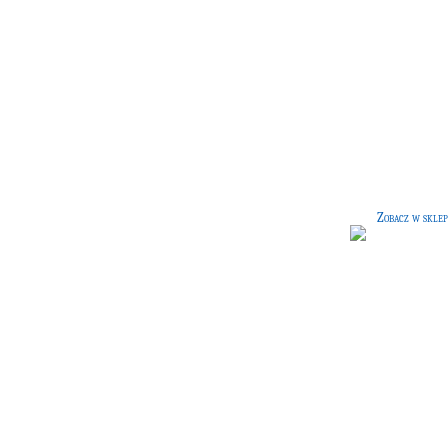
Środek do pielęgnacji różdż
[45 G]
Unikatowy środek do pielęgnacji
różdżek sporządzony według przep
najznakomitszych wytwórców różdż
Zobacz w sklep