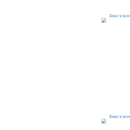
Zobacz w sklep
Elegancka suknia
[190 G]
Elegancki strój dla każdej czarownic
Zobacz w sklep