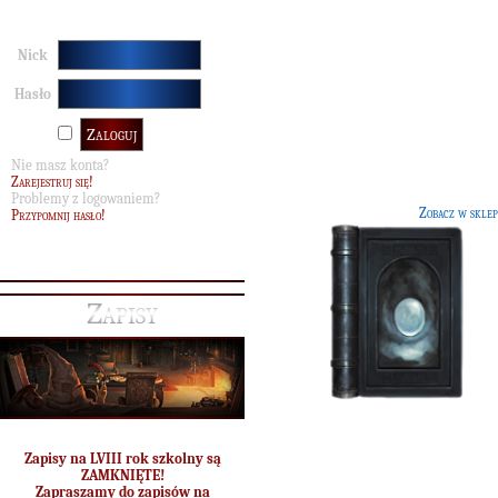
Demaskowanie przyszłości
G]
Nick
Książka autorstwa Kasandry Vablats
Hasło
pełniąca rolę podręcznika do nauk
wróżbiarstwa. Ujawnia tajniki
wróżbiarstwa a także opisuje
najbardziej znane metody wróżeni
Nie masz konta?
Zarejestruj się!
Problemy z logowaniem?
Zobacz w sklep
Przypomnij hasło!
Zapisy
Zapisy na LVIII rok szkolny są
Historia Hogwartu
[50 G]
ZAMKNIĘTE!
Zapraszamy do zapisów na
Książka autorstwa słynnej Bathild