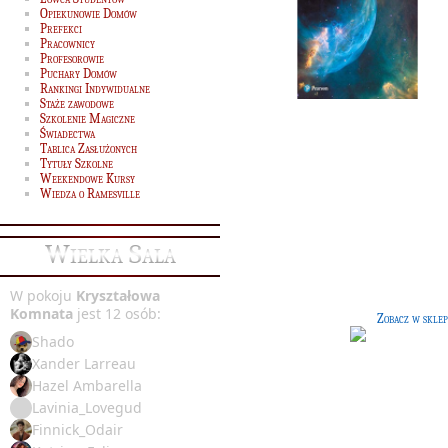
Opiekunowie Domów
Prefekci
Pracownicy
Profesorowie
Puchary Domów
Rankingi Indywidualne
Staże zawodowe
Szkolenie Magiczne
Świadectwa
Tablica Zasłużonych
Tytuły Szkolne
Weekendowe Kursy
Teoria magii
[60 G]
Wiedza o Ramesville
Książka autorstwa Adalberta Wafflin
słynnego teoretyka magii. Porusz
Wielka Sala
podstawowe kwestie, związane z mag
W pokoju
Kryształowa
Komnata
jest 12 osób:
Zobacz w sklep
Shado
Xander Larreau
Hazel Ambarella
Lavinia_Lovegud
Finnick_Odair