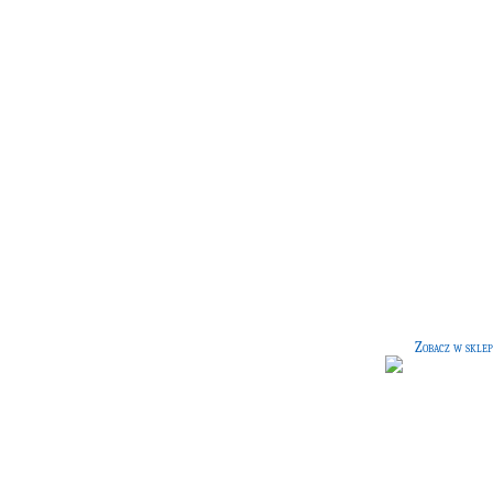
Różdżka (7)
[200 G]
Cis i pióro znikacza, 8 cali. Różdżk
giętka, doskonała do zaklęć
niewerbalnych.
Zobacz w sklep