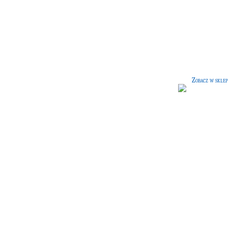
Czarna peleryna
[60 G]
Czarna peleryna dla każdego - zaró
ucznia, jak i nauczyciela. Nadaje si
idealnie na chłodniejsze wieczory.
Zobacz w sklep