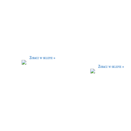
Budzik
Namiot
[10 G]
[80 G]
ancki budzik, wykonany ze srebra.
Szykuje się wyprawa na kilka dni w
Odporny na uszkodzenia.
nieznane? Nie należy zapomnieć o
namiocie, w którym można w każdej
Zobacz w sklepie »
chwili przenocować!
Zobacz w sklepie »