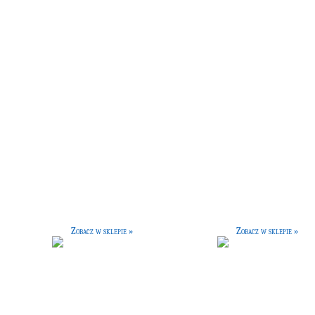
Wykresy gwiazd
Wykresy księżyca
[45 G]
[45 G]
y gwiazdozbiorów wykorzystywane
Mapy ziemskiego satelity,
zez uczniów do obserwacji pozycji
wykorzystywane do śledzenia jego
oraz ruchów gwiazd.
aktywności.
Zobacz w sklepie »
Zobacz w sklepie »