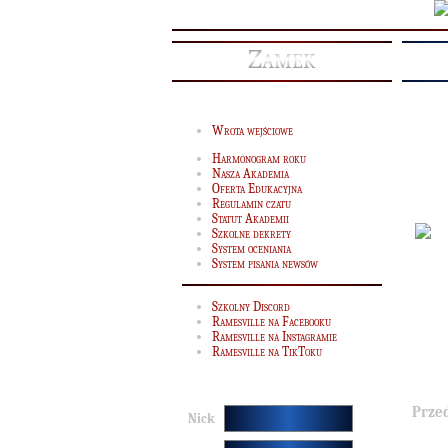
Zamek
Wrota wejściowe
Harmonogram roku
Nasza Akademia
Oferta Edukacyjna
Regulamin czatu
Statut Akademii
Szkolne dekrety
System oceniania
System pisania newsów
Szkolny Discord
Ramesville na Facebooku
Ramesville na Instagramie
Ramesville na TikToku
Prze
Nick