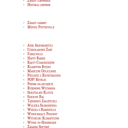
Zasady losowania
Historia losowań
Zasady zabawy
Mistrz Potterville
Atak Akromantuli
Czekoladowe Żaby
Familiville
Happy Rames
Karty Czarodziejów
Kłamstwa Bujdki
Magiczne Odliczanie
Początki z Kryształkiem
POP! Revelio
Postaw na szczęście
Rubinowe Wyzwania
Skrzydlate Klucze
Szkolny Bal
Tajemnice Założycieli
Walizka Skamandera
Wiedza o Ramesville
Wybuchający Prezent
Wycieczki Klimatyczne
Wypad do Hogsmeade
Zagadki Septimy