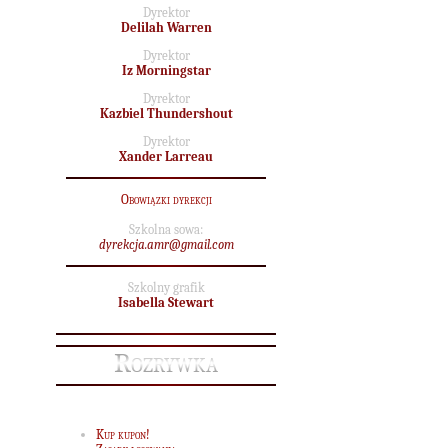
Dyrektor
Delilah Warren
Dyrektor
Iz Morningstar
Dyrektor
Kazbiel Thundershout
Dyrektor
Xander Larreau
Obowiązki dyrekcji
Szkolna sowa:
dyrekcja.amr@gmail.com
Szkolny grafik
Isabella Stewart
Rozrywka
Kup kupon!