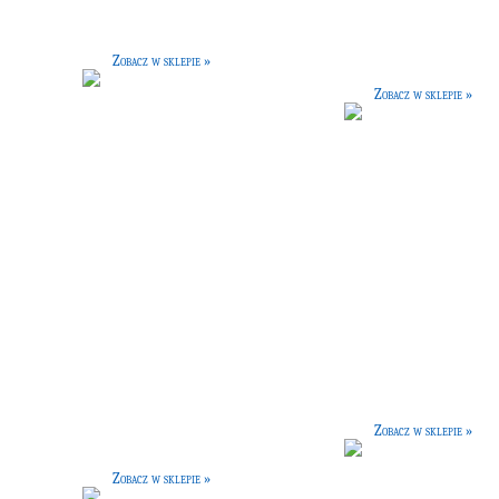
dealne dla każdego rodzaju piór
musisz mieć ten organizer. Wygląda jak
ówno dla ucznia jak i nauczyciela.
każdy inny, ale gdy zbliża się data
danego wydarzenia zmienia kolor na
Zobacz w sklepie »
kwistoczerwony.
Zobacz w sklepie »
Pawie pióro
Zestaw ołówków
[30 G]
[7 G]
eganckie pióro wykonane z pióra
Zobacz w sklepie »
ogona pawia.
Zobacz w sklepie »