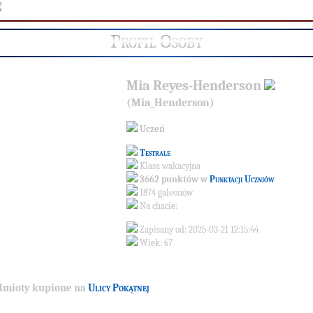
Profil Osoby
Mia Reyes-Henderson
(Mia_Henderson)
Uczeń
Testrale
Klasa wakacyjna
3662 punktów w
Punktacji Uczniów
1874 galeonów
Na chacie:
Zapisany od: 2025-03-21 12:15:44
Wiek: 67
dmioty kupione na
Ulicy Pokątnej