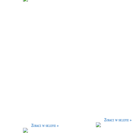
odek do czyszczenia klatki
Teleskop
[50 G]
[30 G]
Przyrząd umożliwiający obserwację
nieba. Posiada o wiele większy zasięg,
trzebujesz wyczyścić klatkę? Kup
niż jego mugolska wersja.
pecjalny środek, który skutecznie
doczyści każdy zakamarek.
Zobacz w sklepie »
Zobacz w sklepie »