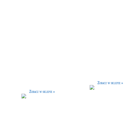
Miska do jedzenia
Mosiężna waga
[8 G]
[30 G]
iska została podzielona na dwie
Waga przeznaczona do wyznaczania
zęści, by mieścić w sobie zarówno
wag składników poprzez równoważenie
, jak i jedzenie dla zwierzęcia. Jest
ich ciężaru. Przydatna na zajęcia
niezbędny element w wyposażeniu
eliksirów.
żdego czarodzieja, który posiada
Zobacz w sklepie »
stworzonko!
Zobacz w sklepie »