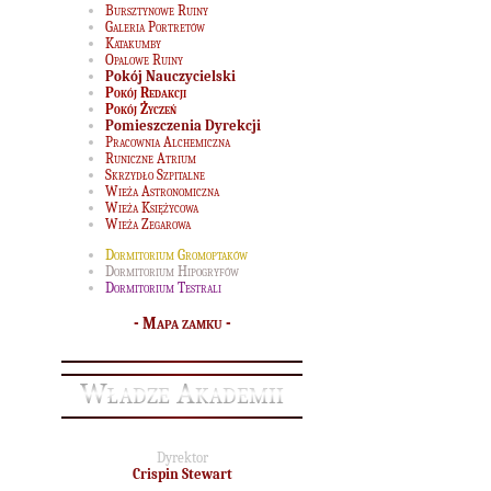
Bursztynowe Ruiny
Galeria Portretów
Katakumby
Opalowe Ruiny
Pokój Nauczycielski
Pokój Redakcji
Pokój Życzeń
Pomieszczenia Dyrekcji
Pracownia Alchemiczna
Runiczne Atrium
Skrzydło Szpitalne
Wieża Astronomiczna
Wieża Księżycowa
Wieża Zegarowa
Dormitorium Gromoptaków
Dormitorium Hipogryfów
Dormitorium Testrali
-
Mapa zamku
-
Władze Akademii
Dyrektor
Crispin Stewart