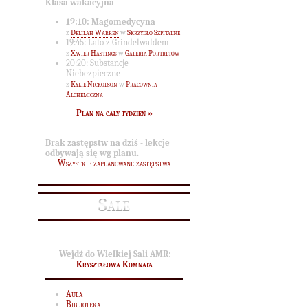
Klasa wakacyjna
19:10: Magomedycyna
z
Delilah Warren
w
Skrzydło Szpitalne
19:45: Lato z Grindelwaldem
z
Xavier Hastings
w
Galeria Portretów
20:20: Substancje
Niebezpieczne
z
Kylie Nickolson
w
Pracownia
Alchemiczna
Plan na cały tydzień »
Brak zastępstw na dziś - lekcje
odbywają się wg planu.
Wszystkie zaplanowane zastępstwa
Sale
Wejdź do Wielkiej Sali AMR:
Kryształowa Komnata
Aula
Biblioteka