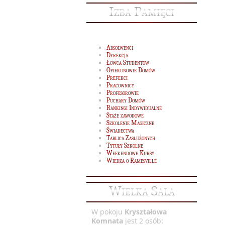
Izba Pamięci
Absolwenci
Dyrekcja
Łowca Studentów
Opiekunowie Domów
Prefekci
Pracownicy
Profesorowie
Puchary Domów
Rankingi Indywidualne
Staże zawodowe
Szkolenie Magiczne
Świadectwa
Map
Tablica Zasłużonych
pr
Tytuły Szkolne
Weekendowe Kursy
Wiedza o Ramesville
Wielka Sala
W pokoju
Kryształowa
Komnata
jest 2 osób: