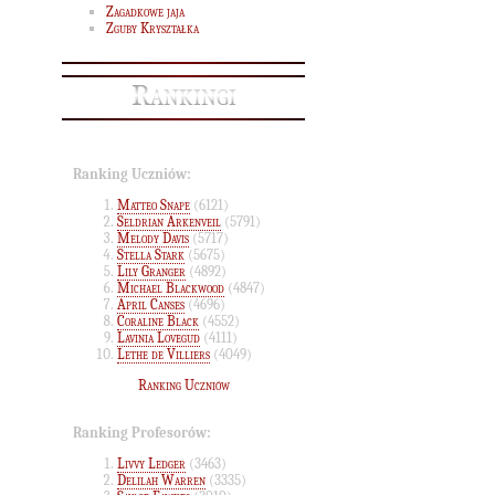
Zagadkowe jaja
Zguby Kryształka
Rankingi
Ranking Uczniów:
Matteo Snape
(6121)
Seldrian Arkenveil
(5791)
Melody Davis
(5717)
Stella Stark
(5675)
Lily Granger
(4892)
Michael Blackwood
(4847)
April Canses
(4696)
Coraline Black
(4552)
Lavinia Lovegud
(4111)
Lethe de Villiers
(4049)
Ranking Uczniów
Ranking Profesorów:
Livvy Ledger
(3463)
Delilah Warren
(3335)