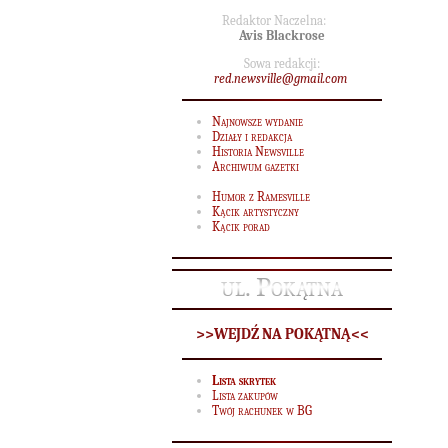
Redaktor Naczelna:
Avis Blackrose
Sowa redakcji:
red.newsville@gmail.com
Najnowsze wydanie
Działy i redakcja
Historia Newsville
Archiwum gazetki
Humor z Ramesville
Kącik artystyczny
Kącik porad
ul. Pokątna
Śr
>>WEJDŹ NA POKĄTNĄ<<
Po
s
Lista skrytek
Lista zakupów
Twój rachunek w BG