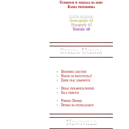
Uczniowie w podziale na domy
I
Kadra profesorska
zar
Liczba uczniów:
Gromoptaki: 63
Hipogryfy: 63
Testrale: 68
Strefa Ucznia
Dzienniki lekcyjne
Napisz do nauczyciela!
Zbiór prac domowych
Dodaj usprawiedliwienie
Sala chorych
Pobierz Devanę
Devana na przeglądarce
El
Newsville