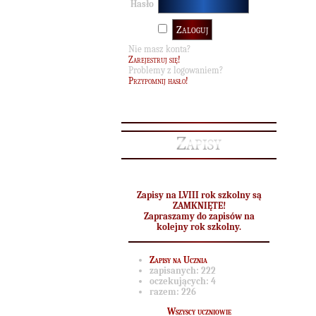
Hasło
M
Nie masz konta?
zami
Zarejestruj się!
Problemy z logowaniem?
Przypomnij hasło!
Zapisy
Zapisy na LVIII rok szkolny są
ZAMKNIĘTE!
Zapraszamy do zapisów na
kolejny rok szkolny.
Zapisy na Ucznia
zapisanych:
222
oczekujących:
4
Ka
razem:
226
Wszyscy uczniowie
Na