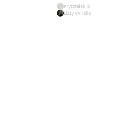
Kryształek 🤖
Lizzy dVirelle
M
c
wodę
to 
ka