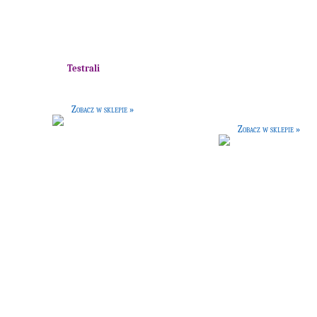
Krawat Testrali
Wywar wzmacniający
[30 G]
[60 G]
Krawat domu
Testrali
.
Eliksir o silnych właściwościach
y uczeń przynależący do tego domu
regenerujących, bardzo szybko pomoże
powinien go mieć.
Ci odzyskać siły witalne.
Zobacz w sklepie »
Zobacz w sklepie »