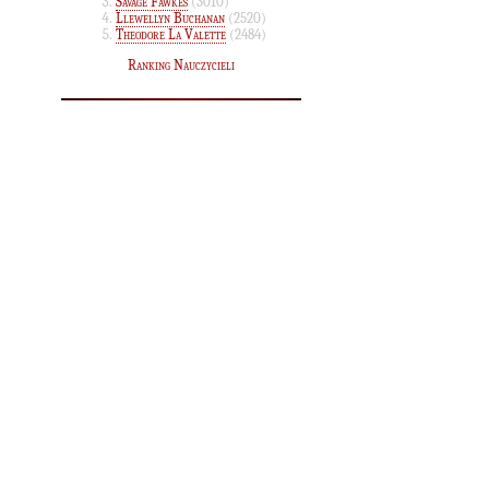
Savage Fawkes
(3010)
Llewellyn Buchanan
(2520)
Theodore La Valette
(2484)
Ranking Nauczycieli