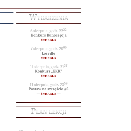
Wydarzenia
22
6 sierpnia, godz. 22
Konkurs Runocepcja
—
świstoklik
—
00
7 sierpnia, godz. 20
Losville
—
świstoklik
—
37
11 sierpnia, godz. 21
Konkurs „KKK”
—
świstoklik
—
59
11 sierpnia, godz. 23
Postaw na szczęście #5
—
świstoklik
—
Plan lekcji