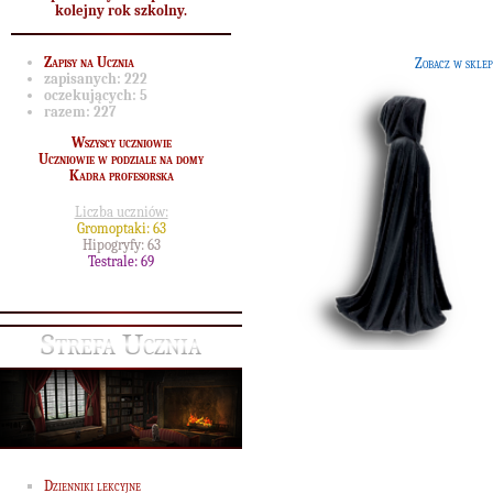
kolejny rok szkolny.
ucznia, jak i nauczyciela. Nadaje si
idealnie na chłodniejsze wieczory.
Zapisy na Ucznia
Zobacz w sklep
zapisanych:
222
oczekujących:
5
razem:
227
Wszyscy uczniowie
Uczniowie w podziale na domy
Kadra profesorska
Liczba uczniów:
Gromoptaki: 63
Hipogryfy: 63
Testrale: 69
Strefa Ucznia
Kapelusz dla profesora
[45 
Modny, elegancki kapelusz doda sz
każdemu nauczycielowi.
Dzienniki lekcyjne