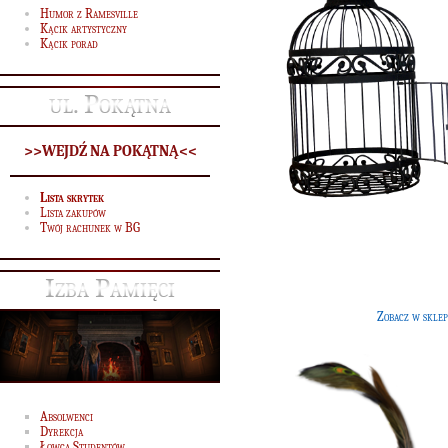
Humor z Ramesville
Kącik artystyczny
Kącik porad
ul. Pokątna
>>WEJDŹ NA POKĄTNĄ<<
Lista skrytek
Lista zakupów
Twój rachunek w BG
Pawie pióro
[30 G]
Eleganckie pióro wykonane z piór
Izba Pamięci
ogona pawia.
Zobacz w sklep
Absolwenci
Dyrekcja
Łowca Studentów