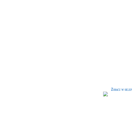
Przewodnik po uniwersum
G]
Podręcznik autorstwa Chaissona
McMillana, zawierający podstawo
informacje o Wszechświecie.
Zobacz w sklep