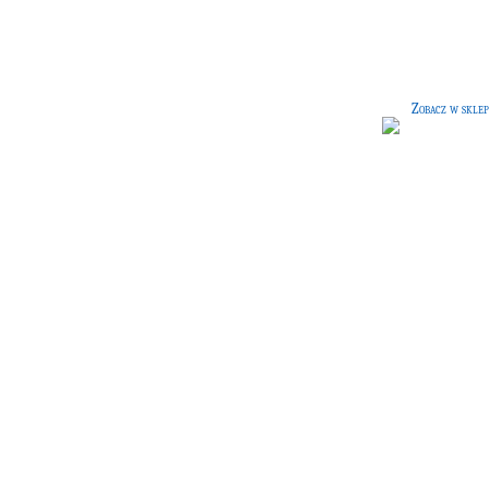
Torba dla profesora
[60 G]
Czarna torba na książki, pergamin
oraz wszelkie narzędzia przydatne 
szkoły. Wszyta kieszonka na różdżk
Zobacz w sklep
Szlachectwo naturalne, czyl
genealogia prawdziwych
czarodziejów
[25 G]