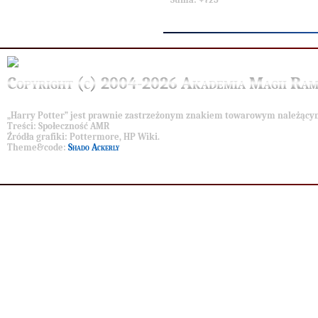
Copyright (c) 2004-2026 Akademia Magii Ram
„Harry Potter” jest prawnie zastrzeżonym znakiem towarowym należący
Treści
: Społeczność AMR
Źródła grafiki
: Pottermore, HP Wiki.
Theme&code
:
Shado Ackerly