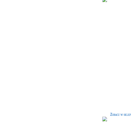
Najczęstsze magiczne
dolegliwości i schorzenia
[32
Pozycja, która opisuje popularne
dolegliwości i schorzenia magiczn
Zobacz w sklep