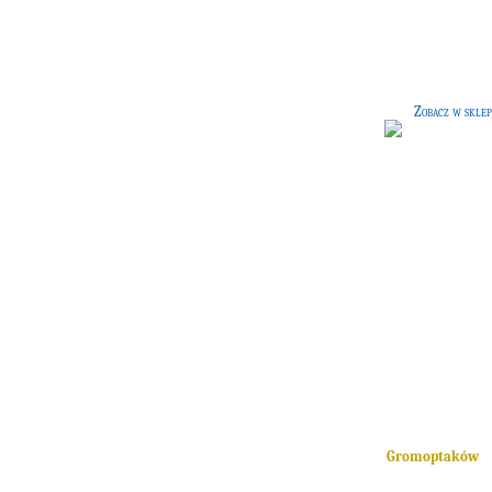
czarownic
[50 G]
Pudełeczko na różdżkę wyścielon
czerwonym materiałem ucieszy ok
każdej czarownicy.
Zobacz w sklep
Krawat Gromoptaków
[30 G
Krawat domu
Gromoptaków
.
Każdy uczeń przynależący do tego d
powinien go mieć.