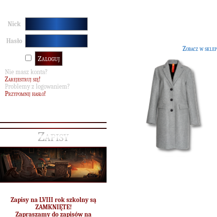
Płaszcz zimowy damski
[120 
Nick
Płaszcz zimowy dla każdej czarowni
idealny na mroźniejsze dni.
Hasło
Zobacz w sklep
Nie masz konta?
Zarejestruj się!
Problemy z logowaniem?
Przypomnij hasło!
Zapisy
Zapisy na LVIII rok szkolny są
Czarna peleryna
[60 G]
ZAMKNIĘTE!
Zapraszamy do zapisów na
Czarna peleryna dla każdego - zaró