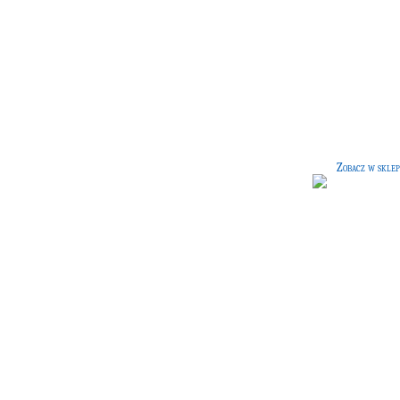
Wybitne postacie świata mag
naszych czasów
[25 G]
Książka nieznanego autora,
opowiadająca o wybitnych,
współczesnych postaciach świata mag
Zobacz w sklep
Futerał na różdżkę dla