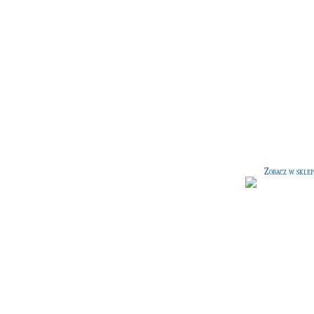
Teoria magii
[60 G]
Książka autorstwa Adalberta Wafflin
słynnego teoretyka magii. Porusz
podstawowe kwestie, związane z mag
Zobacz w sklep