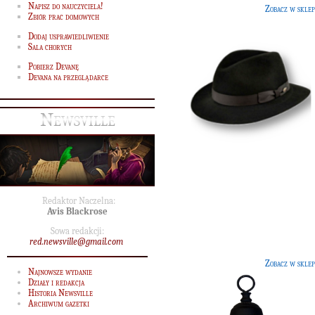
Napisz do nauczyciela!
Zobacz w sklep
Zbiór prac domowych
Dodaj usprawiedliwienie
Sala chorych
Pobierz Devanę
Devana na przeglądarce
Newsville
Redaktor Naczelna:
Klatka dla sowy
Avis Blackrose
[80 G]
Sowa redakcji:
Przestronna i bardzo elegancka klatk
red.newsville@gmail.com
wszystko co najlepsze dla Twej sow
Zobacz w sklep
Najnowsze wydanie
Działy i redakcja
Historia Newsville
Archiwum gazetki