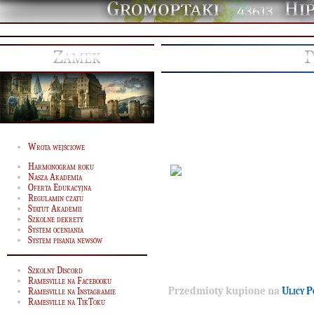
43613
Zamek
P
Wrota wejściowe
Harmonogram roku
Nasza Akademia
Oferta Edukacyjna
Regulamin czatu
Statut Akademii
Szkolne dekrety
System oceniania
System pisania newsów
Szkolny Discord
Ramesville na Facebooku
Przedmioty kupione na
Ulicy P
Ramesville na Instagramie
Ramesville na TikToku