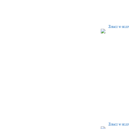
Książka nieznanego autora, opisują
czarodziejów, wywodzących się z
szlachetnych rodów czystej krwi.
Zobacz w sklep
Historia Hogwartu
[50 G]
Książka autorstwa słynnej Bathild
Bagshot, dotycząca Hogwartu i jeg
historii.
Zobacz w sklep