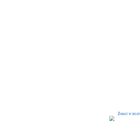
Prefekci, którzy zdobyli wła
[52 G]
Książka nieznanego autora, opisują
wybitne osiągnięcia prefektów Szko
Magii i Czarodziejstwa Hogwart.
Zobacz w sklep