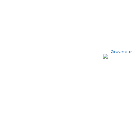
Środek do pielęgnacji różdż
[45 G]
Unikatowy środek do pielęgnacji
różdżek sporządzony według przep
najznakomitszych wytwórców różdż
Zobacz w sklep