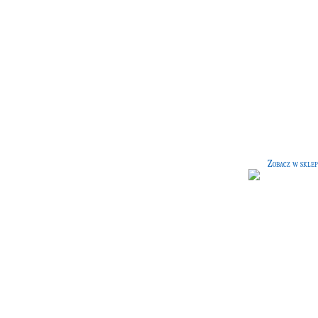
Szachy czarodziejów
[95 G]
Zestaw szachów czarodziejów - bard
popularnej wśród czarodziejów gry
której reguły są takie same jak w
zwykłych szachach.
Zobacz w sklep