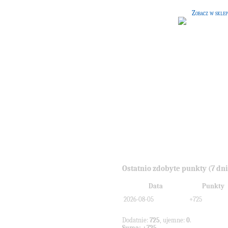
Zobacz w sklep
Ostatnio zdobyte punkty (7 dni
Data
Punkty
2026-08-05
+725
Dodatnie:
725
, ujemne:
0
.
Suma: +725