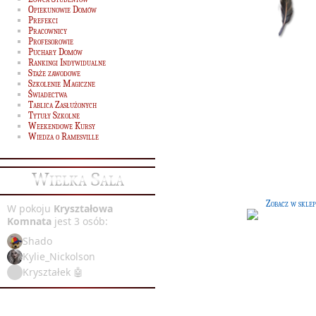
Opiekunowie Domów
Prefekci
Pracownicy
Profesorowie
Puchary Domów
Rankingi Indywidualne
Staże zawodowe
Szkolenie Magiczne
Świadectwa
Tablica Zasłużonych
Tytuły Szkolne
Weekendowe Kursy
Różdżka (2)
[200 G]
Wiedza o Ramesville
Olcha i włos demimoza, 12 cali. Bar
dobra do rzucania zaklęć
czarnomagicznych i pojedynkowan
Wielka Sala
się. Różdżka jest sztywna.
Zobacz w sklep
W pokoju
Kryształowa
Komnata
jest 3 osób:
Shado
Kylie_Nickolson
Kryształek 🤖