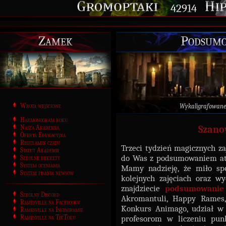
42914
Zamek
Podsumo
Wrota wejściowe
Wykaligrafowan
Harmonogram roku
Nasza Akademia
Szano
Oferta Edukacyjna
Regulamin czatu
Trzeci tydzień magicznych za
Statut Akademii
do Was z podsumowaniem atra
Szkolne dekrety
System oceniania
Mamy nadzieję, że miło spę
System pisania newsów
kolejnych zajęciach oraz w
znajdziecie
podsumowanie
Szkolny Discord
Akromantuli, Happy Rames, 
Ramesville na Facebooku
Konkurs Animago, udział w 
Ramesville na Instagramie
Ramesville na TikToku
profesorom w liczeniu pun