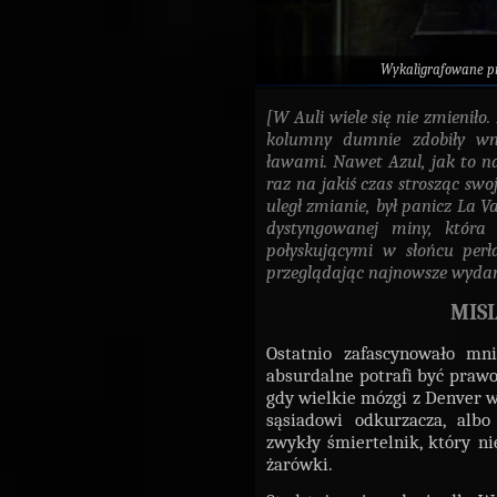
Wykaligrafowane p
[W Auli wiele się nie zmieniło
kolumny dumnie zdobiły wnę
ławami. Nawet Azul, jak to na 
raz na jakiś czas strosząc sw
uległ zmianie, był panicz La V
dystyngowanej miny, która 
połyskującymi w słońcu perł
przeglądając najnowsze wydan
MISI
Ostatnio zafascynowało mn
absurdalne potrafi być prawo 
gdy wielkie mózgi z Denver w
sąsiadowi odkurzacza, albo
zwykły śmiertelnik, który n
żarówki.