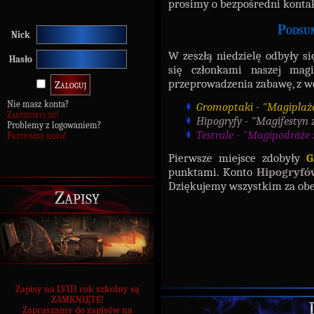
prosimy o bezpośredni konta
Podsum
Nick
W zeszłą niedzielę odbyły s
Hasło
się członkami naszej mag
przeprowadzenia zabawę, z w
Nie masz konta?
Gromoptaki - "Magipla
Zarejestruj się!
Hipogryfy - "Magifestyn 
Problemy z logowaniem?
Testrale - "Magipodróże 
Przypomnij hasło!
Pierwsze miejsce zdobyły
G
punktami. Konto
Hipogryfó
Dziękujemy wszystkim za obe
Zapisy
Zapisy na LVIII rok szkolny są
ZAMKNIĘTE!
Zapraszamy do zapisów na