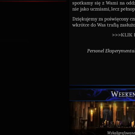
spotkamy się z Wami na oddz
nie jako uczniami, lecz peł
Dziękujemy za poświęcony cza
wkrótce do Was trafią zasłuż
>>>KLIK
Personel Eksperymenta
Weeken
Wykaligrafowan