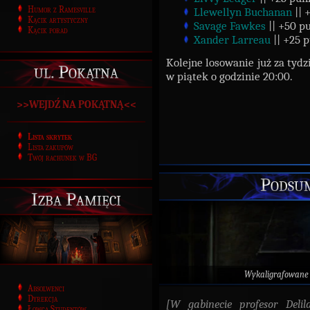
Humor z Ramesville
Llewellyn Buchanan
|| 
Kącik artystyczny
Savage Fawkes
|| +50 p
Kącik porad
Xander Larreau
|| +25 
Kolejne losowanie już za tydz
ul. Pokątna
w piątek o godzinie 20:00.
>>WEJDŹ NA POKĄTNĄ<<
Lista skrytek
Lista zakupów
Twój rachunek w BG
Podsu
Izba Pamięci
Wykaligrafowane
Absolwenci
Dyrekcja
[W gabinecie profesor Deli
Łowca Studentów