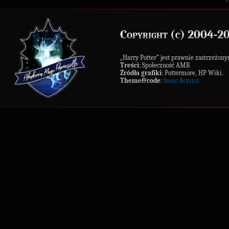
Copyright (c) 2004-2
„Harry Potter” jest prawnie zastrzeż
Treści
: Społeczność AMR
Źródła grafiki
: Pottermore, HP Wiki.
Theme&code
:
Shado Ackerly