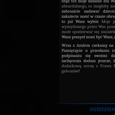
Stąd też moje zadanie dla W
absurdalnego, co mogłoby z
zabronicie nadawać dziec
zakażecie nosić w czasie obra
to już Wasz wybór.
Moje j
wymyślonego przez Was prawa,
może spodziewać się śmiałek,
Wasz pomysł musi być Wasz, a 
Wraz z Azulem czekamy na
Pamiętajcie o przesłaniu
podpisaniu się swoimi 
zachęcenia dodam jeszcze,
dodatkową ocenę z Prawa 
galeonów
!
[0]
[1]
[2]
[3]
[4]