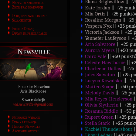
Elana Brighwillow
|| +
Napisz do nauczyciela!
Kate Jordan
|| +25 punk
Zbiór prac domowych
Mia Ortiz
|| +25 punktó
Dodaj usprawiedliwienie
Rosaline Morgan
|| +25
Sala chorych
Vespera Nyx
|| +25 pun
Pobierz Devanę
Victoria Jackson
|| +25 
Devana na przeglądarce
Yennefer Laufeyson
|| 
Aria Salvatore
|| +25 p
Newsville
Aurora Myers
|| +50 pu
Cairo Vale
|| +50 punkt
Celeste Hawthorne
|| +
Charleene Dallas
|| +25
Jules Salvatore
|| +25 p
Lucyna Kowalska
|| +2
Matteo Snape
|| +50 pu
Redaktor Naczelna:
Avis Blackrose
Melody Davis
|| +25 pu
Mia Reyes-Henderson
|
Sowa redakcji:
Olivia Slytherin
|| +25 
red.newsville@gmail.com
Rosanna Riddle
|| +50 
Rupert Green
|| +25 pu
Najnowsze wydanie
Działy i redakcja
Stella Stark
|| +25 punk
Historia Newsville
Kazbiel Thundershout
|
Archiwum gazetki
Livvy Ledger
|| +25 pun