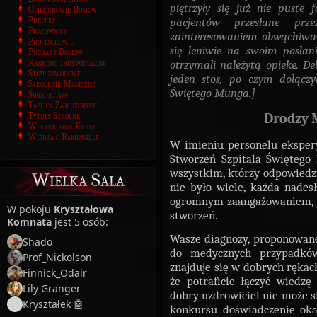
piętrzyły się już nie puste 
Opiekunowie Domów
Prefekci
pacjentów przesłane pr
Pracownicy
zainteresowaniem obwąchiwał 
Profesorowie
się leniwie na swoim posłani
Puchary Domów
Rankingi Indywidualne
otrzymali należytą opiekę. D
Staże zawodowe
jeden stos, po czym dołączył
Szkolenie Magiczne
Świętego Munga.]
Świadectwa
Tablica Zasłużonych
Tytuły Szkolne
Drodzy 
Weekendowe Kursy
Wiedza o Ramesville
W imieniu personelu eksper
Stworzeń Szpitala Świętego
wszystkim, którzy odpowiedzi
Wielka Sala
nie było wiele, każda nades
ogromnym zaangażowaniem, p
W pokoju
Kryształowa
stworzeń.
Komnata
jest 5 osób:
Wasze diagnozy, proponowane
Shado
do medycznych przypadków
Prof_Nickolson
znajduje się w dobrych rękac
Finnick_Odair
że potraficie łączyć wiedzę
Lily Granger
dobry uzdrowiciel nie może s
Kryształek 🤖
konkursu doświadczenie oka