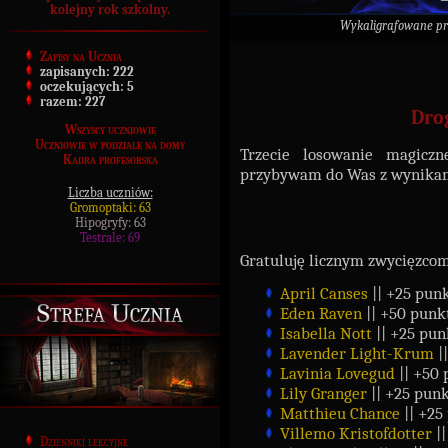
kolejny rok szkolny.
Wykaligrafowane p
Zapisy na Ucznia
zapisanych:
222
oczekujących:
5
razem:
227
Dro
Wszyscy uczniowie
Uczniowie w podziale na domy
Trzecie losowanie magiczn
Kadra profesorska
przybywam do Was z wynikami
Liczba uczniów:
Gromoptaki: 63
Hipogryfy: 63
Testrale: 69
Gratuluję licznym zwycięzcom
April Canses
|| +25 pun
Strefa Ucznia
Eden Raven
|| +50 punk
Isabella Nott
|| +25 pun
Lavender Light-Krum
|
Lavinia Lovegud
|| +50
Lily Granger
|| +25 pun
Matthieu Chance
|| +25
Villemo Kristofdotter
|
Dzienniki lekcyjne