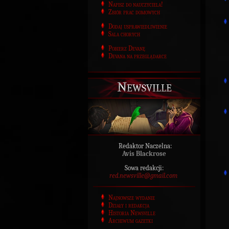
Napisz do nauczyciela!
Zbiór prac domowych
Dodaj usprawiedliwienie
Sala chorych
Pobierz Devanę
Devana na przeglądarce
Newsville
Redaktor Naczelna:
Avis Blackrose
Sowa redakcji:
red.newsville@gmail.com
Najnowsze wydanie
Działy i redakcja
Historia Newsville
Archiwum gazetki