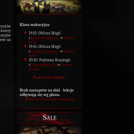
Klasa wakacyjna
uczniów
 którzy
19:10: Oblicza Magii
kacyjne
z
Kazbiel Thundershout
w
Opalowe
orów na
Ruiny
19:45: Oblicza Magii
z
Kazbiel Thundershout
w
Opalowe
Ruiny
20:20: Podstawy Runologii
z
Llewellyn Buchanan
w
Runiczne
Atrium
Plan na cały tydzień »
Brak zastępstw na dziś - lekcje
odbywają się wg planu.
Wszystkie zaplanowane zastępstwa
Sale