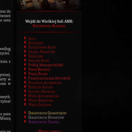
oraz do
również
ie ocen
Wejdź do Wielkiej Sali AMR:
Kryształowa Komnata
Aula
Biblioteka
Bursztynowe Ruiny
według
Galeria Portretów
zyciel.
Katakumby
Opalowe Ruiny
cznia z
Pokój Nauczycielski
Pokój Redakcji
Pokój Życzeń
ycznej.
Pomieszczenia Dyrekcji
arty w
Pracownia Alchemiczna
zona w
Runiczne Atrium
Skrzydło Szpitalne
Wieża Astronomiczna
owych.
Wieża Księżycowa
rzymać
Wieża Zegarowa
Dormitorium Gromoptaków
ia poza
Dormitorium Hipogryfów
Muszą
Dormitorium Testrali
-
Mapa zamku
-
ania na