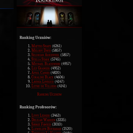
Ranking Uczniów:
Matteo Snape
(6261)
Melody Davis
(5857)
Seldrian Arkenveil
(5857)
Stella Stark
(5745)
Michael Blackwood
(4957)
Lily Granger
(4952)
April Canses
(4820)
Coraline Black
(4606)
Lavinia Lovegud
(4147)
Lethe de Villiers
(4141)
Ranking Uczniów
Ranking Profesorów:
Livvy Ledger
(3463)
Delilah Warren
(3335)
Savage Fawkes
(3010)
Llewellyn Buchanan
(2520)