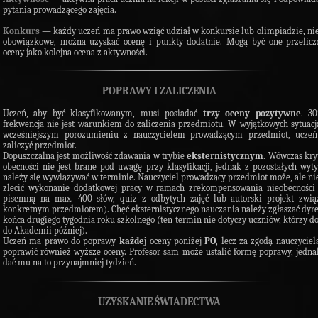
pytania prowadzącego zajęcia.
Konkurs
—
każdy uczeń ma prawo wziąć udział w konkursie lub olimpiadzie, nie 
obowiązkowe, można uzyskać ocenę i punkty dodatnie. Mogą być one przelicz
oceny jako kolejna ocena z aktywności.
POPRAWY I ZALICZENIA
Uczeń, aby być klasyfikowanym, musi posiadać
trzy oceny pozytywne
. 3
frekwencja nie jest warunkiem do zaliczenia przedmiotu. W wyjątkowych sytuacj
wcześniejszym porozumieniu z nauczycielem prowadzącym przedmiot, ucze
zaliczyć przedmiot.
Dopuszczalna
jest możliwość zdawania w trybie
eksternistycznym
. Wówczas kr
obecności nie jest brane pod uwagę przy klasyfikacji, jednak z pozostałych wyt
należy się wywiązywać w terminie. Nauczyciel prowadzący przedmiot może, ale ni
zlecić wykonanie dodatkowej pracy w ramach zrekompensowania nieobecności 
pisemną na max. 400 słów, quiz z odbytych zajęć lub autorski projekt zwią
konkretnym przedmiotem). Chęć eksternistycznego nauczania należy zgłaszać dyre
końca drugiego tygodnia roku szkolnego (ten termin nie dotyczy uczniów, którzy do
do Akademii później).
Uczeń ma prawo do poprawy
każdej
oceny poniżej
PO
, lecz za zgodą nauczycie
poprawić również wyższe oceny. Profesor sam może ustalić formę poprawy, jedn
dać mu na to przynajmniej tydzień.
UZYSKANIE ŚWIADECTWA