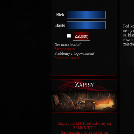
Nick
Hasło
Pod ko
oceny 
są
kla
równie
zajęci
Nie masz konta?
Zarejestruj się!
Problemy z logowaniem?
Przypomnij hasło!
Zapisy
Zapisy na LVIII rok szkolny są
ZAMKNIĘTE!
Zapraszamy do zapisów na