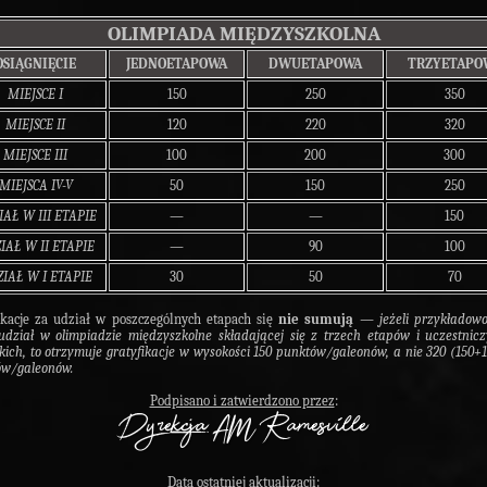
OLIMPIADA MIĘDZYSZKOLNA
OSIĄGNIĘCIE
JEDNOETAPOWA
DWUETAPOWA
TRZYETAPO
MIEJSCE I
150
250
350
MIEJSCE II
120
220
320
MIEJSCE III
100
200
300
MIEJSCA IV-V
50
150
250
IAŁ W III ETAPIE
—
—
150
IAŁ W II ETAPIE
—
90
100
IAŁ W I ETAPIE
30
50
70
ikacje za udział w poszczególnych etapach się
nie sumują
— jeżeli przykładowo
udział w olimpiadzie międzyszkolne składającej się z trzech etapów i uczestnic
kich, to otrzymuje gratyfikacje w wysokości 150 punktów/galeonów, a nie 320 (150+
ów/galeonów.
Podpisano i zatwierdzono przez
:
Data ostatni
ej aktualizacji
: