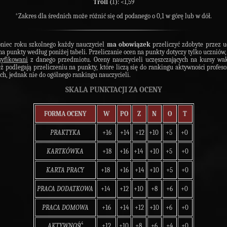
Troll (
1
)
: <1,59
*
Zakres dla średnich może różnić się od podanego o 0,1 w górę lub w dół.
niec roku szkolnego każdy nauczyciel
ma obowiązek
przeliczyć zdobyte przez 
na punkty według poniżej tabeli. Przeliczanie ocen na punkty dotyczy tylko uczniów,
syfikowani
z danego przedmiotu.
Oceny nauczycieli uczęszczających na kursy wa
ż podlegają przeliczeniu na punkty, które liczą się do rankingu aktywności profes
ach, jednak nie do ogólnego rankingu nauczycieli.
SKALA PUNKTACJI ZA OCENY
FORMA OCENY
W
PO
Z
N
O
T
PRAKTYKA
+16
+14
+12
+10
+5
+0
KARTKÓWKA
+18
+16
+14
+10
+5
+0
KARTA PRACY
+18
+16
+14
+10
+5
+0
PRACA DODATKOWA
+14
+12
+10
+8
+6
+0
PRACA DOMOWA
+16
+14
+12
+10
+6
+0
AKTYWNOŚĆ
+12
+10
+8
+6
+4
+0