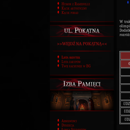
Humor z Ramesville
Kącik artystyczny
Kącik porad
W trak
olimp
ul. Pokątna
Dodatk
rozróż
>>WEJDŹ NA POKĄTNĄ<<
Lista skrytek
Lista zakupów
Twój rachunek w BG
Izba Pamięci
UDZ
UDZ
UDZ
Absolwenci
Dyrekcja
Łowca Studentów