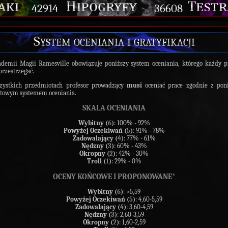
42914
36608
System oceniania i gratyfikacji
emii Magii Ramesville obowiązuje poniższy system oceniania, którego każdy p
rzestrzegać.
zystkich przedmiotach profesor prowadzący
musi
oceniać prace zgodnie z pon
ntowym systemem oceniania.
SKALA OCENIANIA
Wybitny (
6
)
: 100% - 92%
Powyżej Oczekiwań (
5
)
: 91% - 78%
Zadowalający (
4
)
: 77% - 61%
Nędzny (
3
)
: 60% - 43%
Okropny (
2
)
: 42% - 30%
Troll (
1
)
: 29% - 0%
OCENY KOŃCOWE I PROPONOWANE*
Wybitny (
6
)
: >5,59
Powyżej Oczekiwań (
5
)
: 4,60-5,59
Zadowalający (
4
)
: 3,60-4,59
Nędzny (
3
)
: 2,60-3,59
Okropny (
2
)
: 1,60-2,59