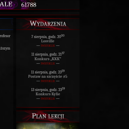
61788
Wydarzenia
rofesor
00
7 sierpnia, godz. 20
Losville
—
świstoklik
—
iższym
37
11 sierpnia, godz. 21
Konkurs „KKK”
—
świstoklik
—
59
11 sierpnia, godz. 23
Postaw na szczęście #5
—
świstoklik
—
59
13 sierpnia, godz. 23
Konkurs Kylie
—
świstoklik
—
Plan lekcji