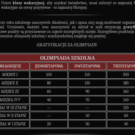
Uczeń
klasy wakacyjnej
, aby uzyskać świadectwo, musi zaliczyć co najmniej 
wakacyjne na oceny pozytywne - co najmniej Okropny.
cie roku szkolnego nauczyciele Akademii, jak i spoza niej mają możliwość organi
iad. Uczniowie, stażyści oraz nauczyciele za udział w nich otrzymują
gratyf
owe punkty są przyznawane za zajęcie szczególnych miejsc. Szczegółowa punktacja
nieniem olimpiady szkolnej i międzyszkolnej znajduje się poniżej.
GRATYFIKACJE ZA OLIMPIADY
OLIMPIADA SZKOLNA
OSIĄGNIĘCIE
JEDNOETAPOWA
DWUETAPOWA
TRZYETAPO
MIEJSCE I
100
150
200
MIEJSCE II
80
120
180
MIEJSCE III
60
90
160
MIEJSCA IV-V
40
70
140
IAŁ W III ETAPIE
—
—
120
IAŁ W II ETAPIE
—
50
60
IAŁ W I ETAPIE
20
30
40