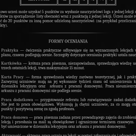
kowo uczeń może uzyskać
5 punktów za wysłanie nauczycielowi loga z jednej lekcji 
któw za sporządzenie listy obecności wraz z punktacją z jednej lekcji. Uczeń może 
ć do 20 punktów za inną pomoc udzieloną nauczycielowi (na przykład przeliczan
kty).
FORMY OCENIANIA
Praktyka
—
ćwiczenia praktyczne odbywające się na wyznaczonych lekcjach 
planu, czasem podlegają ocenie. Szczegóły dotyczące oceniania praktyki ustala nauc
Kartkówka
—
krótsza praca pisemna, niezapowiadana, sprawdzająca wiedzę u
trzech ostatnich lekcji, trwa maksymalnie 15 minut.
Karta Pracy
—
forma sprawdzania wiedzy zarówno teoretycznej, jak i prakt
Zazwyczaj uczniowie mają na jej wykonanie tydzień czasu od
umieszczenia k
dzienniku lekcyjnym oraz arkuszu z pracami domowymi. Praca nieumieszc
arkuszu z pracami domowymi nie podlega ocenie.
Praca dodatkowa
—
przygotowanie referatu lub rozwiązywanie zadań dodatk
Nie
jest to
praca
obowiązkowa. Wykonują ją chętni uczniowie, za co mogą ot
punkty i pozytywną ocenę za zgodą profesora.
Praca domowa
—
praca pisemna zadana przez prowadzącego zajęcia do zrobien
lekcją i przesłania na mail są obowiązkowe i ograniczone terminem czasowym.
być umieszczone w dzienniku lekcyjnym oraz arkuszu z pracami domowymi.
Aktywność
—
aktywna praca ucznia na lekcji w postaci zgłaszania się i odpowiad