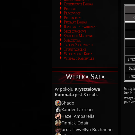
Opiekunowie Domów
Prefekci
Pracownicy
Profesorowie
Puchary Domów
Rankingi Indywidualne
Staże zawodowe
Szkolenie Magiczne
Świadectwa
Tablica Zasłużonych
Tytuły Szkolne
Weekendowe Kursy
Wiedza o Ramesville
UDZ
UDZ
Wielka Sala
UDZ
W pokoju
Kryształowa
Gratyf
brała 
Komnata
jest 8 osób:
wszyst
punkt
Shado
Xander Larreau
Hazel Ambarella
Finnick_Odair
prof. Llewellyn Buchanan