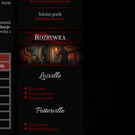
dyrekcja.amr@gmail.com
4 kursy
Szkolny grafik
Isabella Stewart
zowania
ikacje
.
 wraz z
Rozrywka
WA
Kup kupon!
Zasady losowania
Historia losowań
Zasady zabawy
Mistrz Potterville