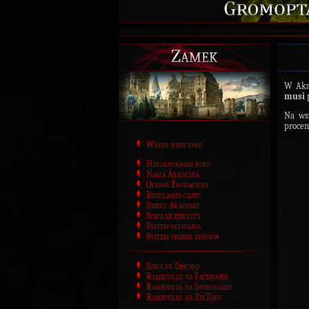
Zamek
W Akad
musi
p
Na ws
proce
Wrota wejściowe
Harmonogram roku
Nasza Akademia
Oferta Edukacyjna
Regulamin czatu
Statut Akademii
Szkolne dekrety
System oceniania
System pisania newsów
Szkolny Discord
Ramesville na Facebooku
Ramesville na Instagramie
Ramesville na TikToku