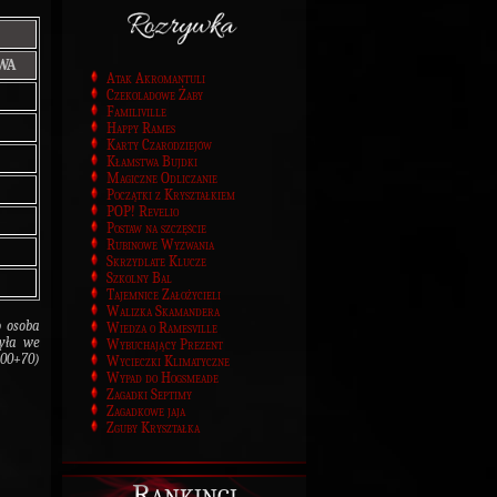
WA
Atak Akromantuli
Czekoladowe Żaby
Familiville
Happy Rames
Karty Czarodziejów
Kłamstwa Bujdki
Magiczne Odliczanie
Początki z Kryształkiem
POP! Revelio
Postaw na szczęście
Rubinowe Wyzwania
Skrzydlate Klucze
Szkolny Bal
Tajemnice Założycieli
Walizka Skamandera
 osoba
Wiedza o Ramesville
zyła we
Wybuchający Prezent
100+70)
Wycieczki Klimatyczne
Wypad do Hogsmeade
Zagadki Septimy
Zagadkowe jaja
Zguby Kryształka
Rankingi