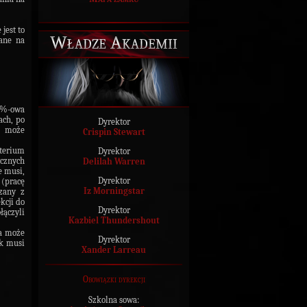
jest to
Władze Akademii
ane na
0%-owa
ach, po
Dyrektor
ń może
Crispin Stewart
yterium
Dyrektor
ycznych
Delilah Warren
e musi,
Dyrektor
(pracę
Iz Morningstar
zany z
kcji do
Dyrektor
łączyli
Kazbiel Thundershout
la może
Dyrektor
ak musi
Xander Larreau
Obowiązki dyrekcji
Szkolna sowa: