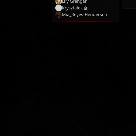
Lily Granger
Kryształek 🤖
Mia_Reyes-Henderson