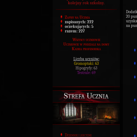
kolejny rok szkolny.
Dodat
20 pun
Zapisy na Ucznia
uzyska
zapisanych:
222
na pun
oczekujących:
5
razem:
227
Wszyscy uczniowie
Uczniowie w podziale na domy
Kadra profesorska
Liczba uczniów:
Gromoptaki: 63
Hipogryfy: 63
Testrale: 69
Strefa Ucznia
Dzienniki lekcyjne