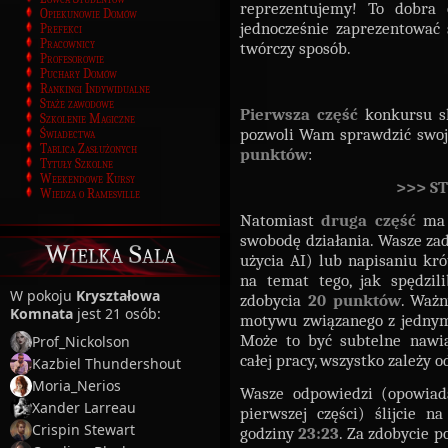
reprezentujemy! To dobra 
Opiekunowie Domów
jednocześnie zaprezentować
Prefekci
Pracownicy
twórczy sposób.
Profesorowie
Puchary Domów
Rankingi Indywidualne
Staże zawodowe
Pierwsza część
konkursu sk
Szkolenie Magiczne
pozwoli Wam sprawdzić swoj
Świadectwa
Tablica Zasłużonych
punktów
:
Tytuły Szkolne
Weekendowe Kursy
>>> S
Wiedza o Ramesville
Natomiast
druga część
ma 
swobodę działania. Wasze za
Wielka Sala
użycia AI) lub napisaniu krót
na temat tego, jak spędzil
W pokoju
Kryształowa
zdobycia
20 punktów
. Waż
Komnata
jest 21 osób:
motywu związanego z jednym
Może to być subtelne nawią
Prof_Nickolson
całej pracy, wszystko zależy o
Kazbiel Thundershout
Moria_Nerios
Wasze odpowiedzi (opowiad
Xander Larreau
pierwszej części) ślijcie n
Crispin Stewart
godziny
23:23
. Za zdobycie 