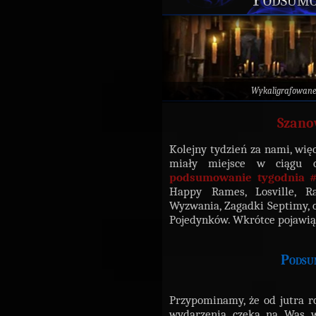
Wykaligrafowan
Szano
Kolejny tydzień za nami, wię
miały miejsce w ciągu os
podsumowanie tygodnia 
Happy Rames, Losville, R
Wyzwania, Zagadki Septimy, o
Pojedynków. Wkrótce pojawią 
Podsu
Przypominamy, że od jutra r
wydarzenia czeka na Was wi