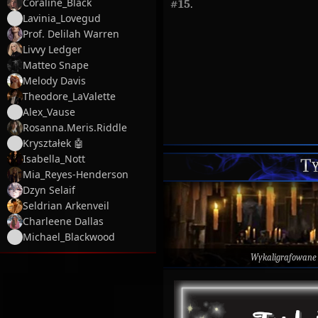
Coraline_Black
#15
.
Lavinia_Lovegud
Prof. Delilah Warren
Livvy Ledger
Matteo Snape
Melody Davis
Theodore_LaValette
Alex_Vause
Rosanna.Meris.Riddle
Kryształek 🤖
Isabella_Nott
Ty
Mia_Reyes-Henderson
Dzyn Selaif
Seldrian Arkenveil
Charleene Dallas
Michael_Blackwood
Wykaligrafowane