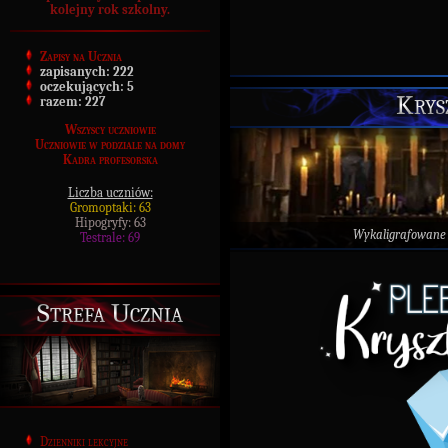
kolejny rok szkolny.
Zapisy na Ucznia
zapisanych:
222
oczekujących:
5
Krys
razem:
227
Wszyscy uczniowie
Uczniowie w podziale na domy
Kadra profesorska
Liczba uczniów:
Gromoptaki: 63
Hipogryfy: 63
Wykaligrafowane
Testrale: 69
Strefa Ucznia
Dzienniki lekcyjne