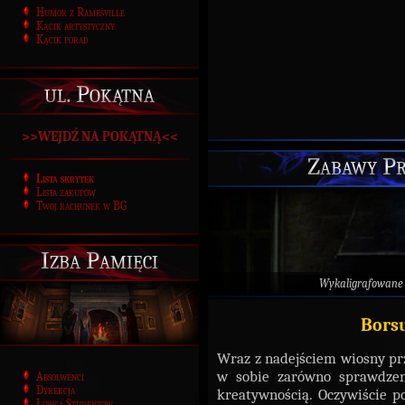
Humor z Ramesville
Kącik artystyczny
Kącik porad
ul. Pokątna
>>WEJDŹ NA POKĄTNĄ<<
Zabawy Pr
Lista skrytek
Lista zakupów
Twój rachunek w BG
Izba Pamięci
Wykaligrafowane
Bors
Wraz z nadejściem wiosny pr
w sobie zarówno sprawdzeni
Absolwenci
Dyrekcja
kreatywnością.
Oczywiście p
Łowca Studentów