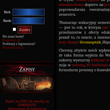
standardowy
dopiero na
je
poprowadzenia ewentual
Nick
semestru.
Hasło
Tłumacząc wakacyjny semestr 
— jest to rok, w którym
nie
przedmiotów z oferty eduk
Nie masz konta?
ponad to, co znacie, a zamia
Zarejestruj się!
trzy domy
:
Gromoptak
,
Hip
Problemy z logowaniem?
Przypomnij hasło!
Chcemy, abyście mieli wpływ 
że taka forma wyjścia do W
ankietę wystarczy
kliknąć w
mija w
sobotę
,
25 kwietnia
Zapisy
formularza prosimy o kontak
Zapisy na LVIII rok szkolny są
ZAMKNIĘTE!
Zapraszamy do zapisów na