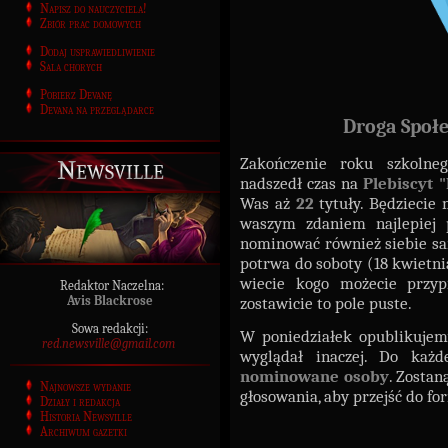
Napisz do nauczyciela!
Zbiór prac domowych
Dodaj usprawiedliwienie
Sala chorych
Pobierz Devanę
Devana na przeglądarce
Droga Społe
Zakończenie roku szkolneg
Newsville
nadszedł czas na
Plebiscyt 
Was aż
22
tytuły. Będziecie 
waszym zdaniem najlepiej 
nominować również siebie sa
potrwa do soboty (18 kwietni
wiecie kogo możecie przypi
Redaktor Naczelna:
Avis Blackrose
zostawicie to pole puste.
Sowa redakcji:
W poniedziałek opublikujemy
red.newsville@gmail.com
wyglądał inaczej. Do każ
nominowane osoby
. Zosta
Najnowsze wydanie
głosowania, aby przejść do fo
Działy i redakcja
Historia Newsville
Archiwum gazetki