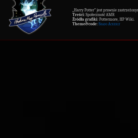
„Harry Potter” jest prawnie zastrzeż
Treści
: Społeczność AMR
Źródła grafiki
: Pottermore, HP Wiki.
Theme&code
:
Shado Ackerly