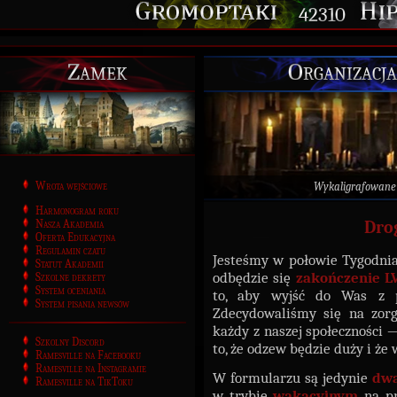
42310
Zamek
Organizacja
Wrota wejściowe
Wykaligrafowane
Harmonogram roku
Nasza Akademia
Dro
Oferta Edukacyjna
Regulamin czatu
Jesteśmy w połowie Tygodnia 
Statut Akademii
odbędzie się
zakończenie L
Szkolne dekrety
System oceniania
to, aby wyjść do Was z 
System pisania newsów
Zdecydowaliśmy się na zor
każdy z naszej społeczności
Szkolny Discord
to, że odzew będzie duży i że
Ramesville na Facebooku
Ramesville na Instagramie
W formularzu są jedynie
dw
Ramesville na TikToku
w trybie
wakacyjnym
na pr