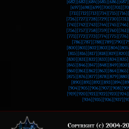
[682]
[683]
[684]
[685]
[686]
[687]
[697]
[698]
[699]
[700]
[701]
[70
[711]
[712]
[713]
[714]
[715]
[716]
[726]
[727]
[728]
[729]
[730]
[731]
[741]
[742]
[743]
[744]
[745]
[746]
[756]
[757]
[758]
[759]
[760]
[761]
[771]
[772]
[773]
[774]
[775]
[776]
[786]
[787]
[788]
[789]
[790]
[7
[800]
[801]
[802]
[803]
[804]
[805
[815]
[816]
[817]
[818]
[819]
[820]
[830]
[831]
[832]
[833]
[834]
[835]
[845]
[846]
[847]
[848]
[849]
[850]
[860]
[861]
[862]
[863]
[864]
[865]
[875]
[876]
[877]
[878]
[879]
[880]
[890]
[891]
[892]
[893]
[894]
[89
[904]
[905]
[906]
[907]
[908]
[90
[919]
[920]
[921]
[922]
[923]
[924]
[934]
[935]
[936]
[937]
[9
Copyright (c) 2004-2