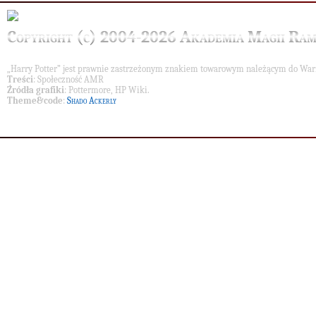
Copyright (c) 2004-2026 Akademia Magii Ram
„Harry Potter” jest prawnie zastrzeżonym znakiem towarowym należącym do War
Treści
: Społeczność AMR
Źródła grafiki
: Pottermore, HP Wiki.
Theme&code
:
Shado Ackerly