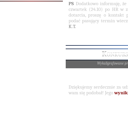
PS
Dodatkowo informuję, że 
czwartek (24.10) po HR w z
dotarcia, proszę o kontakt
podać pasujący termin wiec
K.T.
Konkurs 
Wykaligrafowane p
Dziękujemy serdecznie za ud
wam się podobał! Jego
wynik