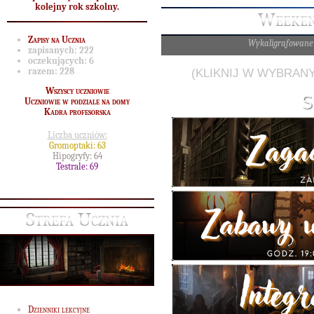
kolejny rok szkolny.
Weeken
Zapisy na Ucznia
Wykaligrafowane
zapisanych:
222
oczekujących:
6
(KLIKNIJ W WYBRANY
razem:
228
Wszyscy uczniowie
Uczniowie w podziale na domy
Kadra profesorska
Liczba uczniów:
Gromoptaki: 63
Hipogryfy: 64
Testrale: 69
Strefa Ucznia
Dzienniki lekcyjne