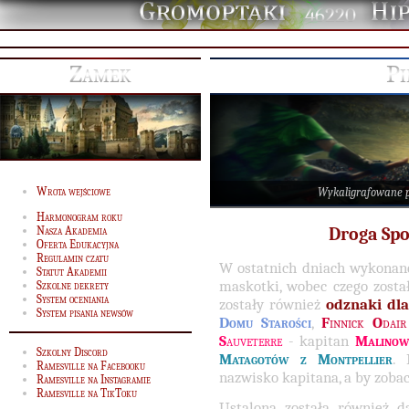
46220
Zamek
Pi
Wrota wejściowe
Wykaligrafowane 
Harmonogram roku
Nasza Akademia
Droga Spo
Oferta Edukacyjna
Regulamin czatu
W ostatnich dniach wykonane
Statut Akademii
maskotki, wobec czego zost
Szkolne dekrety
System oceniania
zostały również
odznaki dl
System pisania newsów
Domu Starości
,
F
innick
O
dair
S
auveterre
- kapitan
Malinow
Szkolny Discord
Matagotów z Montpellier
. 
Ramesville na Facebooku
nazwisko kapitana, a by zoba
Ramesville na Instagramie
Ramesville na TikToku
Ustalona została również 