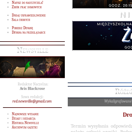
Napisz do nauczyciela!
Zbiór prac domowych
Dodaj usprawiedliwienie
Sala chorych
Pobierz Devanę
Devana na przeglądarce
Newsville
Redaktor Naczelna:
Avis Blackrose
Różd
Sowa redakcji:
red.newsville@gmail.com
Wykaligrafowane
Dro
Najnowsze wydanie
Działy i redakcja
Historia Newsville
Termin wysyłania odpowiedz
Archiwum gazetki
należy ogłosić wyniki. Pod