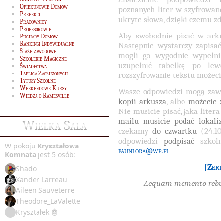
Opiekunowie Domów
poznanych liter w szyfrowan
Prefekci
ukryte słowa, dzięki czemu zdo
Pracownicy
Profesorowie
Aby swobodnie pisać w ark
Puchary Domów
Rankingi Indywidualne
Następnie wystarczy zapisać
Staże zawodowe
mogli go wygodnie wypełnia
Szkolenie Magiczne
uzupełnić tabelkę po lew
Świadectwa
Tablica Zasłużonych
rozszyfrowanie tekstu możec
Tytuły Szkolne
Weekendowe Kursy
Wasze odpowiedzi mogą zaw
Wiedza o Ramesville
kopii arkusza
, albo
możecie 
Nie musicie pisać, jaka liter
mailu musicie podać lokali
Wielka Sala
czekamy
do czwartku
(24.1
odpowiedzi
podpisać
szkol
W pokoju
Kryształowa
faunlora@wp.pl
Komnata
jest 5 osób:
[Zer
Shado
Xander Larreau
Aequam memento rebus 
Aileen Sauveterre
Theodore_LaValette
Kryształek 🤖