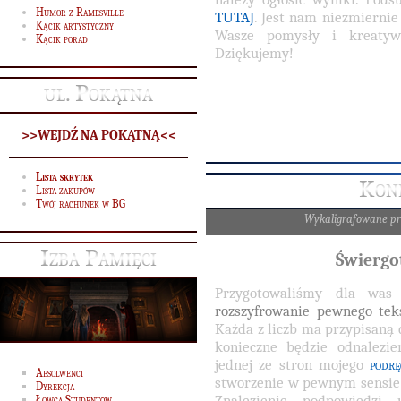
Humor z Ramesville
TUTAJ
. Jest nam niezmiernie 
Kącik artystyczny
Wasze pomysły i kreatyw
Kącik porad
Dziękujemy!
ul. Pokątna
>>WEJDŹ NA POKĄTNĄ<<
Lista skrytek
Kon
Lista zakupów
Twój rachunek w BG
Wykaligrafowane p
Izba Pamięci
Świergo
Przygotowaliśmy dla was
rozszyfrowanie pewnego tek
Każda z liczb ma przypisaną 
konieczne będzie odnalezi
jednej ze stron mojego
podrę
Absolwenci
stworzenie w pewnym sensie
Dyrekcja
Znalezienie podpowiedzi 
Łowca Studentów