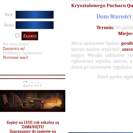
Kryształowego Pucharu Qu
Nick
Dom Starości
Hasło
Termin:
20 paźdz
Miejsc
Mecz sędziować będzie
profe
Nie masz konta?
meczu można wypełnić
arkus
Zarejestruj się!
Problemy z logowaniem?
wygra. Wyniki zakładów b
Przypomnij hasło!
ogłoszeniu wyniku meczu, 
dzień po minionym tygodniu.
Niech pycha nigdy
Zapisy
Zapisy na LVIII rok szkolny są
ZAMKNIĘTE!
Zapraszamy do zapisów na