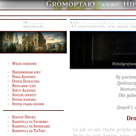
43082
Zamek
Wiadomość od zespoł
Wrota wejściowe
Wykaligrafow
Harmonogram roku
By pocies
Nasza Akademia
Oferta Edukacyjna
Zjednoczy
Regulamin czatu
Numerol
Statut Akademii
Dla gal
Szkolne dekrety
System oceniania
System pisania newsów
Zespół L 
Szkolny Discord
Dro
Ramesville na Facebooku
Ramesville na Instagramie
Co jak co, ale chyba przyda 
Ramesville na TikToku
Wam to pod koniec roku, al