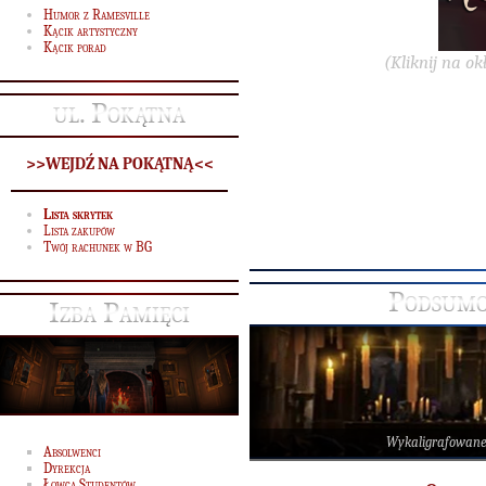
Humor z Ramesville
Kącik artystyczny
Kącik porad
(Kliknij na ok
ul. Pokątna
>>WEJDŹ NA POKĄTNĄ<<
Lista skrytek
Lista zakupów
Twój rachunek w BG
Podsumo
Izba Pamięci
Wykaligrafowane
Absolwenci
Dyrekcja
Łowca Studentów