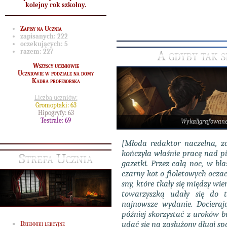
kolejny rok szkolny.
Zapisy na Ucznia
zapisanych:
222
oczekujących:
5
razem:
227
A gdyby tak s
Wszyscy uczniowie
Uczniowie w podziale na domy
Kadra profesorska
Liczba uczniów:
Gromoptaki: 63
Hipogryfy: 63
Testrale: 69
Wykaligrafowan
[Młoda redaktor naczelna, z
kończyła właśnie pracę nad p
Strefa Ucznia
gazetki. Przez całą noc, w bla
czarny kot o fioletowych oczach
sny, które tkały się między wi
towarzyszką udały się do t
najnowsze wydanie. Docieraj
później skorzystać z uroków b
udać się na zasłużony długi sp
Dzienniki lekcyjne