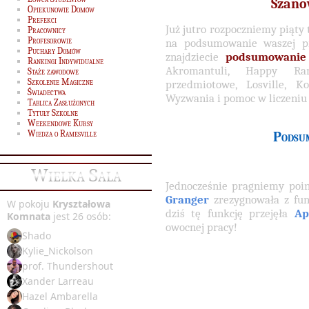
Szano
Opiekunowie Domów
Prefekci
Już jutro rozpoczniemy piąty 
Pracownicy
Profesorowie
na podsumowanie waszej pra
Puchary Domów
znajdziecie
podsumowanie
Rankingi Indywidualne
Akromantuli, Happy Ra
Staże zawodowe
Szkolenie Magiczne
przedmiotowe, Losville, 
Świadectwa
Wyzwania i pomoc w liczeniu
Tablica Zasłużonych
Tytuły Szkolne
Weekendowe Kursy
Wiedza o Ramesville
Podsum
Wielka Sala
Jednocześnie pragniemy poi
Granger
zrezygnowała z fun
W pokoju
Kryształowa
dziś tę funkcję przejęła
Ap
Komnata
jest 26 osób:
owocnej pracy!
Shado
Kylie_Nickolson
prof. Thundershout
Xander Larreau
Hazel Ambarella