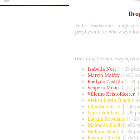
Dro
Piąte losowanie magiczne
przybywam do Was z wynikami
Gratuluję licznym zwycięzcom
Isabella Nott
|| +25 pun
Marcia Malfoy
|| +25 p
Raelynn Castillo
|| +25 
Vespera Moon
|| +50 p
Villemo Kristofdotter
|
Aleksa Lupin-Black
|| 
Jules Salvatore
|| +50 p
Layra Valehart
|| +25 p
Lucyna Kowalska
|| +2
Magnolia Black
|| +25 
Melania Black
|| +25 p
Rosanna Riddle
|| +50 