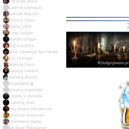
Coraline_Black
Lavinia_Lovegud
Delilah Warren
Finnick_Odair
Stella_Stark
Livvy Ledger
Matteo Snape
Katrina_Felix
prof. Llewellyn Buchanan
Lily Granger
Wykaligrafowane p
Melody Davis
Savage Fawkes
Sandra_Moore
Kryształek 🤖
Lucyna_Kowalska
Orielle V. dVirelle
Isabella_Nott
Mia_Reyes-Henderson
Seldrian Arkenveil
Charleene Dallas
Michael_Blackwood