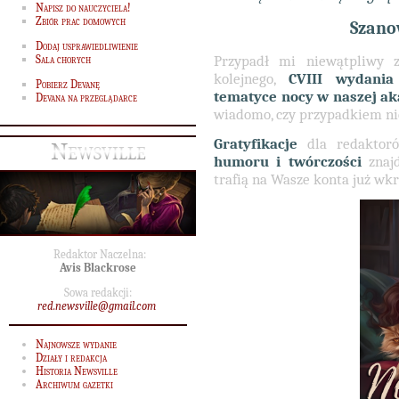
Napisz do nauczyciela!
Zbiór prac domowych
Szano
Dodaj usprawiedliwienie
Przypadł mi niewątpliwy z
Sala chorych
kolejnego,
CVIII wydania 
Pobierz Devanę
tematyce nocy w naszej ak
Devana na przeglądarce
wiadomo, czy przypadkiem ni
Gratyfikacje
dla redaktor
Newsville
humoru i twórczości
znaj
trafią na Wasze konta już wkr
Redaktor Naczelna:
Avis Blackrose
Sowa redakcji:
red.newsville@gmail.com
Najnowsze wydanie
Działy i redakcja
Historia Newsville
Archiwum gazetki