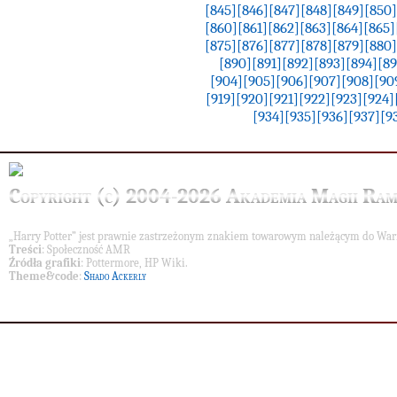
[845]
[846]
[847]
[848]
[849]
[850]
[860]
[861]
[862]
[863]
[864]
[865]
[875]
[876]
[877]
[878]
[879]
[880]
[890]
[891]
[892]
[893]
[894]
[89
[904]
[905]
[906]
[907]
[908]
[90
[919]
[920]
[921]
[922]
[923]
[924]
[934]
[935]
[936]
[937]
[9
Copyright (c) 2004-2026 Akademia Magii Ram
„Harry Potter” jest prawnie zastrzeżonym znakiem towarowym należącym do War
Treści
: Społeczność AMR
Źródła grafiki
: Pottermore, HP Wiki.
Theme&code
:
Shado Ackerly