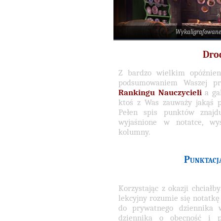
Wykaligrafowane
Dro
Z bardzo wielkim opóźnie
podsumowaniem Waszej pra
Rankingu Nauczycieli
a ga
ktoś z Was zauważy jakąś p
Pełen spis punktów znajdu
wyjaśnione w notatce, wy
kolumny.
Punktacja
Korzystając z okazji chciał
lekcyjny rozumie się notatkę
do prywatnego dziennika w
dziennika o obecność i p