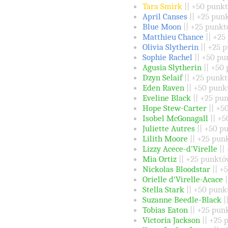
Tara Smirk
|| +50 punk
April Canses
|| +25 pun
Blue Moon
|| +25 punkt
Matthieu Chance
|| +25
Olivia Slytherin
|| +25 
Sophie Rachel
|| +50 pu
Agusia Slytherin
|| +50
Dzyn Selaif
|| +25 punkt
Eden Raven
|| +50 punk
Eveline Black
|| +25 pu
Hope Stew-Carter
|| +5
Isobel McGonagall
|| +
Juliette Autres
|| +50 p
Lilith Moore
|| +25 pun
Lizzy Acece-d'Virelle
||
Mia Ortiz
|| +25 punktó
Nickolas Bloodstar
|| +
Orielle d'Virelle-Acace
Stella Stark
|| +50 punk
Suzanne Beedle-Black
|
Tobias Eaton
|| +25 pun
Victoria Jackson
|| +25 