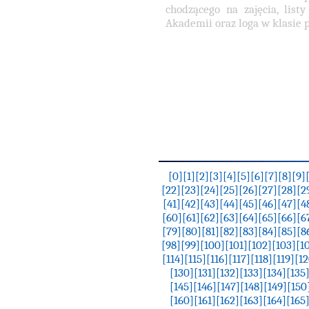
chodzącego na zajęcia, list
Akademii oraz loga w klasie p
[0]
[1]
[2]
[3]
[4]
[5]
[6]
[7]
[8]
[9]
[22]
[23]
[24]
[25]
[26]
[27]
[28]
[2
[41]
[42]
[43]
[44]
[45]
[46]
[47]
[4
[60]
[61]
[62]
[63]
[64]
[65]
[66]
[6
[79]
[80]
[81]
[82]
[83]
[84]
[85]
[8
[98]
[99]
[100]
[101]
[102]
[103]
[1
[114]
[115]
[116]
[117]
[118]
[119]
[12
[130]
[131]
[132]
[133]
[134]
[135
[145]
[146]
[147]
[148]
[149]
[150
[160]
[161]
[162]
[163]
[164]
[165