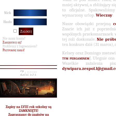
mniej aktywni, a zbliżający s
to oficjalne. Spakowaliś
Nick
wymarzony urlop.
Wieczny
.
Hasło
Nasze obowiązki przejmą
c
Znacie ich już z poprzedni
wspólnych przekomarzanek w 
Nie masz konta?
tej roli doskonale.
Nie próbu
Zarejestruj się!
ten konkurs dziś (31 marca), 
Problemy z logowaniem?
Przypomnij hasło!
Kelsey oraz Domingo zostawil
tym pergaminem
]. Ulegnie ona
Wszelkie zażalenia p
dywipara.zespol.l@gmail.
Zapisy
Zapisy na LVIII rok szkolny są
ZAMKNIĘTE!
Zapraszamy do zapisów na