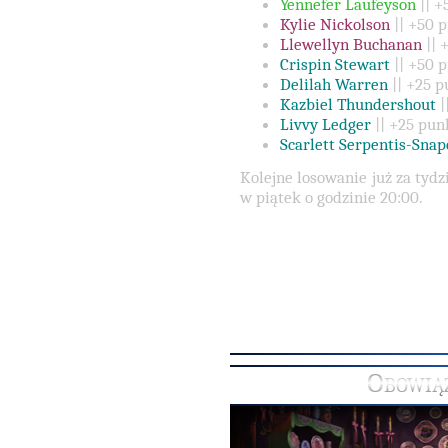
Yennefer Laufeyson
|| 
Kylie Nickolson
|| +50 
Llewellyn Buchanan
|| 
Crispin Stewart
|| +50 
Delilah Warren
|| +25 
Kazbiel Thundershout
|
Livvy Ledger
|| +25 pun
Scarlett Serpentis-Sna
Kolejne losowanie już za tydz
w piątek o godzinie 20:00.
Obowiąz