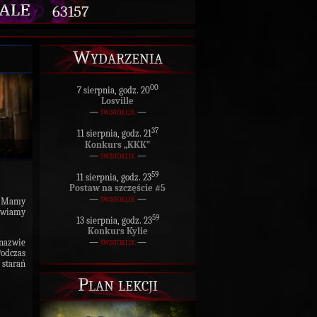
63157
Wydarzenia
00
7 sierpnia, godz. 20
Losville
—
świstoklik
—
37
11 sierpnia, godz. 21
Konkurs „KKK”
—
świstoklik
—
59
11 sierpnia, godz. 23
Postaw na szczęście #5
—
świstoklik
—
a. Mamy
tawiamy
59
13 sierpnia, godz. 23
Konkurs Kylie
—
świstoklik
—
nazwie
Podczas
 starań
Plan lekcji