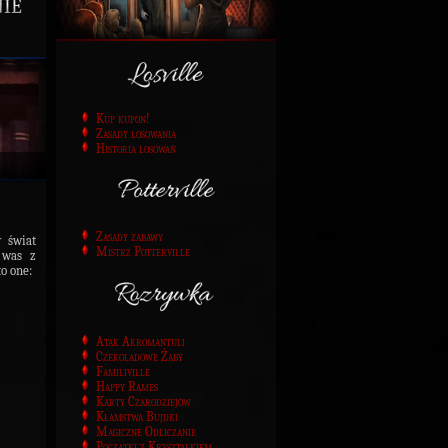
ie
Kup kupon!
Zasady losowania
Historia losowań
Zasady zabawy
 świat
Mistrz Potterville
 was z
to one:
Atak Akromantuli
Czekoladowe Żaby
Familiville
Happy Rames
Karty Czarodziejów
Kłamstwa Bujdki
Magiczne Odliczanie
Początki z Kryształkiem