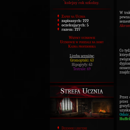
kolejny rok szkolny.
W trak
Zapisy na Ucznia
pewna 
zapisanych:
222
semes
oczekujących:
5
Akrom
razem:
227
Wszyscy uczniowie
Uczniowie w podziale na domy
Kadra profesorska
Co tyd
któryc
Liczba uczniów:
związa
Gromoptaki: 63
dyplo
Hipogryfy: 63
oznac
Testrale: 69
znajdz
Strefa Ucznia
Przez 
przez
gratyf
uzysk
Odair
Huffe
Dzienniki lekcyjne