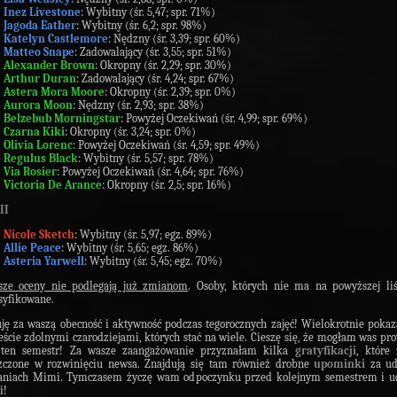
Inez Livestone
: Wybitny (śr. 5,47; spr. 71%)
Jagoda Eather
: Wybitny (śr. 6,2; spr. 98%)
Katelyn Castlemore
: Nędzny (śr. 3,39; spr. 60%)
Matteo Snape
: Zadowalający (śr. 3,55; spr. 51%)
Alexander Brown
: Okropny (śr. 2,29; spr. 30%)
Arthur Duran
: Zadowalający (śr. 4,24; spr. 67%)
Astera Mora Moore
: Okropny (śr. 2,39; spr. 0%)
Aurora Moon
: Nędzny (śr. 2,93; spr. 38%)
Belzebub Morningstar
: Powyżej Oczekiwań (śr. 4,99; spr. 69%)
Czarna Kiki
: Okropny (śr. 3,24; spr. 0%)
Olivia Lorenc
: Powyżej Oczekiwań (śr. 4,59; spr. 49%)
Regulus Black
: Wybitny (śr. 5,57; spr. 78%)
Via Rosier
: Powyżej Oczekiwań (śr. 4,64; spr. 76%)
Victoria De Arance
: Okropny (śr. 2,5; spr. 16%)
II
Nicole Sketch
: Wybitny (śr. 5,97; egz. 89%)
Allie Peace
: Wybitny (śr. 5,65; egz. 86%)
Asteria Yarwell
: Wybitny (śr. 5,45; egz. 70%)
sze oceny nie podlegają już zmianom
. Osoby, których nie ma na powyższej liś
syfikowane.
ję za waszą obecność i aktywność podczas tegorocznych zajęć! Wielokrotnie pokaza
teście zdolnymi czarodziejami, których stać na wiele. Cieszę się, że mogłam was pr
 ten semestr! Za wasze zaangażowanie przyznałam kilka
gratyfikacji
, które 
zczone w rozwinięciu newsa. Znajdują się tam również drobne
upominki
za ud
niach Mimi. Tymczasem życzę wam odpoczynku przed kolejnym semestrem i u
i!