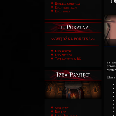
O
Humor z Ramesville
Kącik artystyczny
Kącik porad
ul. Pokątna
>>WEJDŹ NA POKĄTNĄ<<
Lista skrytek
Lista zakupów
Twój rachunek w BG
Za na
przem
ostat
Izba Pamięci
Klasa 
Absolwenci
Dyrekcja
Łowca Studentów