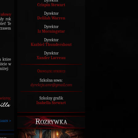
Dyrektor
Crispin Stewart
Dyrektor
tałowy
Delilah Warren
ały rok
let! Te
Dyrektor
czasem
Iz Morningstar
Dyrektor
Kazbiel Thundershout
Dyrektor
Xander Larreau
a które
iście w
iżej:
Obowiązki dyrekcji
Szkolna sowa:
dyrekcja.amr@gmail.com
Szkolny grafik
awiamy,
Isabella Stewart
Rozrywka
gamin >