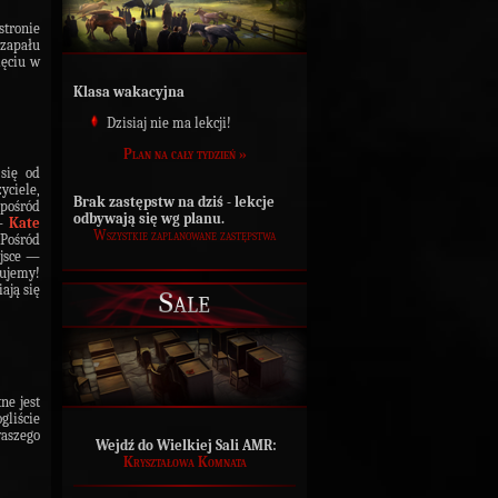
stronie
 zapału
ięciu w
Klasa wakacyjna
Dzisiaj nie ma lekcji!
Plan na cały tydzień »
 się od
yciele,
Brak zastępstw na dziś - lekcje
 pośród
odbywają się wg planu.
 —
Kate
Wszystkie zaplanowane zastępstwa
Pośród
ejsce —
ujemy!
ają się
Sale
ne jest
gliście
aszego
Wejdź do Wielkiej Sali AMR:
Kryształowa Komnata