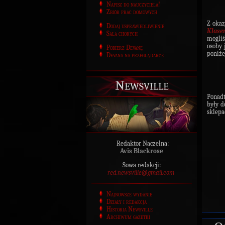
Napisz do nauczyciela!
Zbiór prac domowych
Z okaz
Dodaj usprawiedliwienie
Klase
Sala chorych
mogliś
osoby 
Pobierz Devanę
poniż
Devana na przeglądarce
Newsville
Ponadt
były d
sklepa
Redaktor Naczelna:
Avis Blackrose
Sowa redakcji:
red.newsville@gmail.com
Najnowsze wydanie
Działy i redakcja
Historia Newsville
Archiwum gazetki