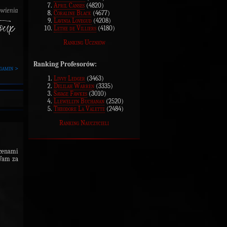
April Canses
(4820)
owienia
Coraline Black
(4677)
Lavinia Lovegud
(4208)
Lethe de Villiers
(4180)
Ranking Uczniów
.
Ranking Profesorów:
gamin >
Livvy Ledger
(3463)
Delilah Warren
(3335)
Savage Fawkes
(3010)
Llewellyn Buchanan
(2520)
Theodore La Valette
(2484)
Ranking Nauczycieli
cenami
 Wam za