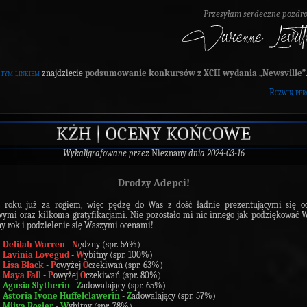
Przesyłam serdeczne pozdr
 tym linkiem
znajdziecie
podsumowanie konkursów z XCII wydania „Newsville”
Rozwiń per
KŻH | OCENY KOŃCOWE
Wykaligrafowane przez
Nieznany
dnia 2024-03-16
Drodzy Adepci!
c roku już za rogiem, więc pędzę do Was z dość ładnie prezentującymi się o
ymi oraz kilkoma gratyfikacjami. Nie pozostało mi nic innego jak podziękować
y rok i podzielenie się Waszymi ocenami!
Delilah Warren
-
N
ędzny (spr. 54%)
Lavinia Lovegud
-
W
ybitny (spr. 100%)
Lisa Black
-
P
owyżej
O
czekiwań (spr. 63%)
Maya Fall
-
P
owyżej
O
czekiwań (spr. 80%)
Agusia Slytherin
-
Z
adowalający (spr. 65%)
Astoria Ivone Huffelclawerin
-
Z
adowalający (spr. 57%)
Miiya Rosier
-
W
ybitny (spr. 78%)