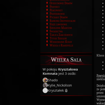
Opiekunowie Domów
Prefekci
Pracownicy
Profesorowie
Puchary Domów
Rankingi Indywidualne
Staże zawodowe
Szkolenie Magiczne
Świadectwa
Tablica Zasłużonych
Tytuły Szkolne
Weekendowe Kursy
Wiedza o Ramesville
Klasa 
Wielka Sala
W pokoju
Kryształowa
Komnata
jest 3 osób:
Powyż
niekla
Shado
Kylie_Nickolson
Dzięku
że jes
Kryształek 🤖
przez
umies
Wyzwa
wakacj