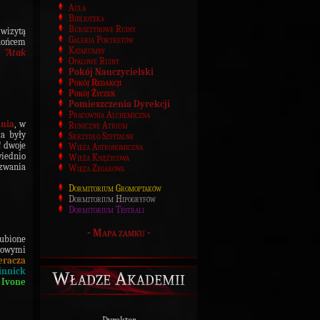
Aula
Biblioteka
Bursztynowe Ruiny
 wizytą
Galeria Portretów
 końcem
Katakumby
e
"Atak
Opalowe Ruiny
Pokój Nauczycielski
Pokój Redakcji
Pokój Życzeń
Pomieszczenia Dyrekcji
Pracownia Alchemiczna
nia
, w
Runiczne Atrium
ia były
Skrzydło Szpitalne
! dwoje
Wieża Astronomiczna
iednio
Wieża Księżycowa
zwania
Wieża Zegarowa
Dormitorium Gromoptaków
Dormitorium Hipogryfów
Dormitorium Testrali
-
Mapa zamku
-
gubione
kowymi
eracza
innick
Władze Akademii
 Ivone