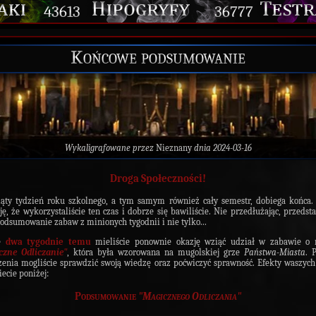
43613
36777
Końcowe podsumowanie
Wykaligrafowane przez
Nieznany
dnia 2024-03-16
Droga Społeczności!
ąty tydzień roku szkolnego, a tym samym również cały semestr, dobiega końc
ję, że wykorzystaliście ten czas i dobrze się bawiliście. Nie przedłużając, przeds
dsumowanie zabaw z minionych tygodnii i nie tylko...
ie
dwa tygodnie temu
mieliście ponownie okazję wziąć udział w zabawie o 
czne Odliczanie"
, która była wzorowana na mugolskiej grze
Państwa-Miasta
. 
enia mogliście sprawdzić swoją wiedzę oraz poćwiczyć sprawność. Efekty waszych
iecie poniżej:
Podsumowanie
"
Magicznego Odliczania
"