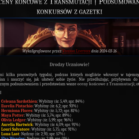
ceny końcowe z Transmutacji | Podsumowan
konkursów z gazetki
Wykaligrafowane przez
Vivienne Levittoux
dnia 2024-03-16
Drodzy Uczniowie!
mi kilka pracowitych tygodni, podczas których mogliście wkroczyć w tajemny
ian i nauczyć się, jak ułatwić sobie życie. Nie przedłużając, przybywam do
ecznym podsumowaniem i przedstawiam wasze
oceny końcowe z Transmutacji
; o
I
Celeana Sardothien
: Wybitny (śr. 5,49; spr. 84%)
Eurelia Pistachio
: Wybitny (śr. 6,2; spr. 93%)
Hermiona Flores
: Wybitny (śr. 5,72; spr. 81%)
Maya Potter
: Wybitny (śr. 5,74; spr. 89%)
Olivia Ledger
: Wybitny (śr. 5,99; spr. 96%)
Aurelia Hartwick
: Wybitny (śr. 6,09; spr. 91%)
Louri Salvatore
: Wybitny (śr. 5,75; spr. 91%)
Luna Last
: Nędzny (śr. 2,93; spr. 57%)
Elsa Weasley
: Nędzny (śr. 2,88; spr. 0%)