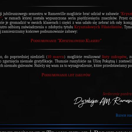
ji jubileuszowego semestru w Ramesville mogliście brać udział w zabawie
"Krysz
r"
, w ramach której została wypuszczona seria pięćdziesięciu znaczków. Przez c
cie je gromadzić w swoich klaserach i części z was udało się zebrać ich cały komp
jutro odbiorą zaświadczenia o zdobyciu tytułu
Kryształowych Filatelistów
. Tym
ej zamieszczamy końcowe podsumowanie zabawy:
Podsumowanie
"Kryształowego Klaseru"
o, do poprzedniej niedzieli (
10 marca
) mogliście realizować
listy zakupów
, z
o zgarnięcia niemałe gratyfikacje. Tłumnie ruszyliście na Ulicę Pokątną i zostawil
ch niemało galeonów. Należy się wam za to wynagrodzenie, które przedstawiamy pon
Podsumowanie list zakupów
Serdecznie pozdr
Rozwiń per