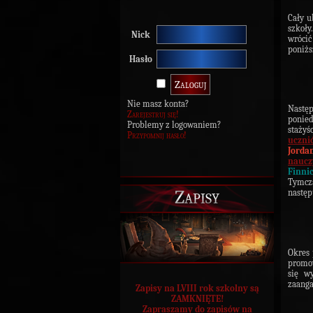
Cały u
szkoły
Nick
wrócić
poniżs
Hasło
Nie masz konta?
Nastę
Zarejestruj się!
ponied
Problemy z logowaniem?
stażyś
Przypomnij hasło!
uczni
Jorda
naucz
Finni
Tymcza
Zapisy
następ
Okres 
promow
się w
zaanga
Zapisy na LVIII rok szkolny są
ZAMKNIĘTE!
Zapraszamy do zapisów na