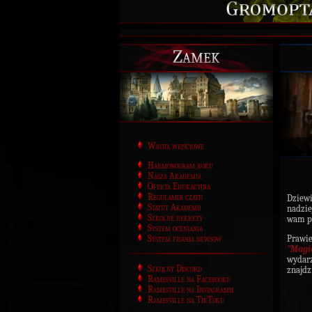
Zamek
Wrota wejściowe
Harmonogram roku
Nasza Akademia
Oferta Edukacyjna
Regulamin czatu
Dziewi
Statut Akademii
nadzie
Szkolne dekrety
wam po
System oceniania
System pisania newsów
Praw
"
Magi
wydarz
Szkolny Discord
znajdz
Ramesville na Facebooku
Ramesville na Instagramie
Ramesville na TikToku