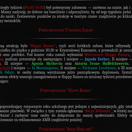
biegły tydzień (
04.03-10.03
) był poświęcony zabawom — zarówno na czacie, jak i 
. Mamy nadzieję, że dobrze się bawiliście i odpoczęliście, by od tego tygodnia pełni
 do nauki. Zestawienie punktów za atrakcje w tamtym czasie znajdziecie po klikn
zy świstoklik:
Podsumowanie Tygodnia Zabaw
pną atrakcją było
"Happy Rames"
, czyli serii krótkich zabaw, które odbywały
ziałku do piątku o godzinie 20:30 w Kryształowej Komnacie, a prowadzili je naucz
ci oraz prefekci. Pod koniec roku zostali wyłonieni
Mistrzowie Happy Rames
,
ów
podium prezentuje się następująco: I miejsce —
Jagoda Eather
, II miejsce
n
, III miejsce —
Agusia Slytherin
oraz
Astoria Ivone Huffelclawerin
. 
ycieli
: I miejsce —
Iz Morningstar
, II miejsce —
Vivienne Levittoux
, a III mi
ck Odair
. te osoby zostaną wyróżnione jutro pamiątkowym dyplomem. Gratul
sem efekty waszego zaangażowania w Happy Rames za miniony tydzień przedstawi
ująco:
Podsumowanie
"Happy Rames"
poprzedzający rozpoczęcie roku szkolnego jest jednym z najważniejszych, gdy istot
anie placówki. W związku z tym została ogłoszona
"Akcja Reklama"
, w której mo
ykazać i zachęcać inne osoby do dołączenia do naszej społeczności. Efekty w
żowanie za reklamowanie AMR znajdziecie poniżej:
Podsumowanie
"Akcji Reklamy"