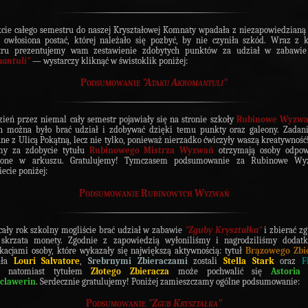
cie całego semestru do naszej Kryształowej Komnaty wpadała z niezapowiedzianą
owłosiona postać, której należało się pozbyć, by nie czyniła szkód. Wraz z
tru prezentujemy wam zestawienie zdobytych punktów za udział w zabawi
antuli"
— wystarczy kliknąć w świstoklik poniżej:
Podsumowanie
"Ataku Akromantuli"
zień przez niemal cały semestr pojawiały się na stronie szkoły
Rubinowe Wyzwa
h można było brać udział i zdobywać dzięki temu punkty oraz galeony. Zadan
ne z Ulicą Pokątną, lecz nie tylko, ponieważ nierzadko ćwiczyły waszą kreatywność
my za zdobycie tytułu
Rubinowego Mistrza Wyzwań
otrzymają osoby odpow
zone w arkuszu. Gratulujemy! Tymczasem podsumowanie za Rubinowe Wy
iecie poniżej:
Podsumowanie Rubinowych Wyzwań
cały rok szkolny mogliście brać udział w zabawie
"Zguby Kryształka"
i zbierać z
 skrzata monety. Zgodnie z zapowiedzią wyłoniliśmy i nagrodziliśmy dodat
ikacjami osoby, które wykazały się największą aktywnością: tytuł
Brązowego Zbi
ała
Louri Salvatore
,
Srebrnymi Zbieraczami
zostali
Stella Stark
oraz
F
, natomiast tytułem
Złotego Zbieracza
może pochwalić się
Astoria
lclawerin
. Serdecznie gratulujemy! Poniżej zamieszczamy ogólne podsumowanie:
Podsumowanie
"Zgub Kryształka"