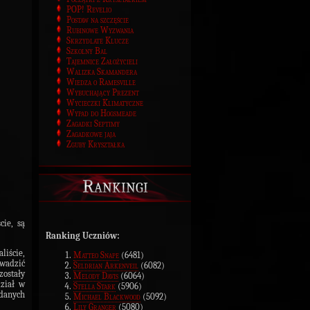
POP! Revelio
Postaw na szczęście
Rubinowe Wyzwania
Skrzydlate Klucze
Szkolny Bal
Tajemnice Założycieli
Walizka Skamandera
Wiedza o Ramesville
Wybuchający Prezent
Wycieczki Klimatyczne
Wypad do Hogsmeade
Zagadki Septimy
Zagadkowe jaja
Zguby Kryształka
Rankingi
cie, są
Ranking Uczniów:
liście,
Matteo Snape
(6481)
owadzić
Seldrian Arkenveil
(6082)
zostały
Melody Davis
(6064)
ział w
Stella Stark
(5906)
danych
Michael Blackwood
(5092)
Lily Granger
(5080)