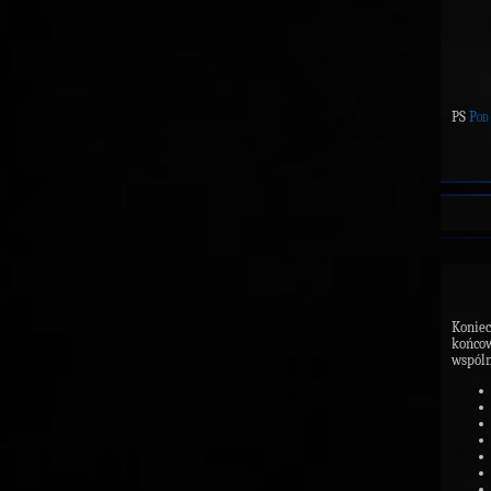
PS
Pod
Konie
końcow
wspóln