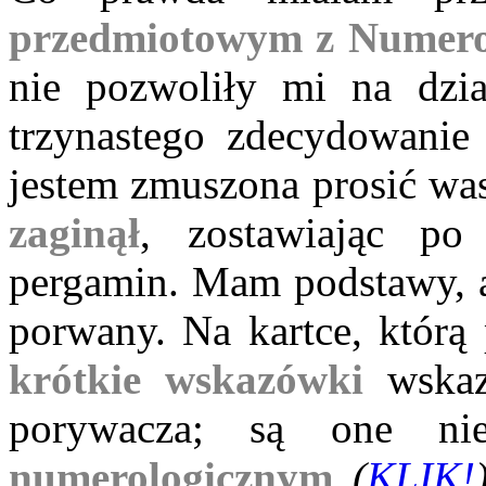
przedmiotowym z Numero
nie pozwoliły mi na dzia
trzynastego zdecydowanie
jestem zmuszona prosić w
zaginął
, zostawiając po 
pergamin. Mam podstawy, a
porwany. Na kartce, którą 
krótkie wskazówki
wskaz
porywacza; są one ni
numerologicznym
(
KLIK!