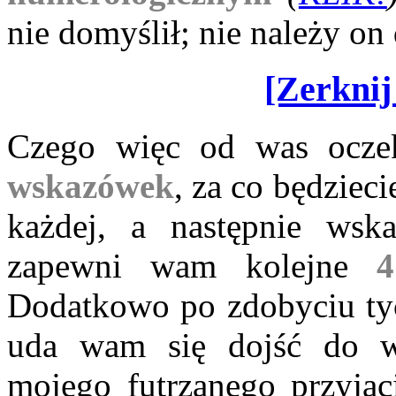
nie domyślił; nie należy o
[Zerknij
Czego więc od was ocz
wskazówek
, za co będziec
każdej, a następnie wsk
zapewni wam kolejne
4
Dodatkowo po zdobyciu tyc
uda wam się dojść do 
mojego futrzanego przyja