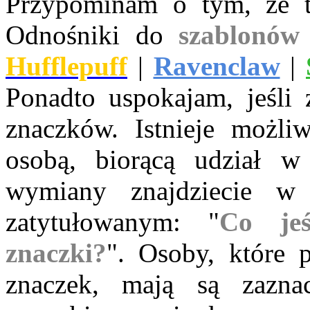
Przypominam o tym, że t
Odnośniki do
szablonów
Hufflepuff
|
Ravenclaw
|
Ponadto uspokajam, jeśli 
znaczków. Istnieje możl
osobą, biorącą udział w
wymiany znajdziecie w
zatytułowanym: "
Co jeś
znaczki?
". Osoby, które 
znaczek, mają są zazn