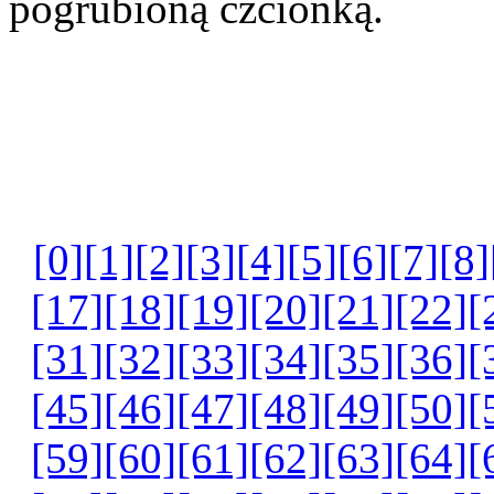
pogrubioną czcionką.
[0]
[1]
[2]
[3]
[4]
[5]
[6]
[7]
[8]
[17]
[18]
[19]
[20]
[21]
[22]
[
[31]
[32]
[33]
[34]
[35]
[36]
[
[45]
[46]
[47]
[48]
[49]
[50]
[
[59]
[60]
[61]
[62]
[63]
[64]
[