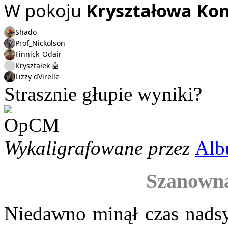
W pokoju
Kryształowa Ko
Shado
Prof_Nickolson
Finnick_Odair
Kryształek 🤖
Lizzy dVirelle
Strasznie głupie wyniki?
Wykaligrafowane przez
Alb
Szanowna
Niedawno minął czas nadsy