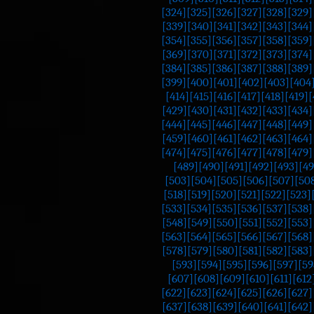
[324]
[325]
[326]
[327]
[328]
[329]
[339]
[340]
[341]
[342]
[343]
[344]
[354]
[355]
[356]
[357]
[358]
[359]
[369]
[370]
[371]
[372]
[373]
[374]
[384]
[385]
[386]
[387]
[388]
[389]
[399]
[400]
[401]
[402]
[403]
[404
[414]
[415]
[416]
[417]
[418]
[419]
[
[429]
[430]
[431]
[432]
[433]
[434]
[444]
[445]
[446]
[447]
[448]
[449]
[459]
[460]
[461]
[462]
[463]
[464]
[474]
[475]
[476]
[477]
[478]
[479]
[489]
[490]
[491]
[492]
[493]
[4
[503]
[504]
[505]
[506]
[507]
[50
[518]
[519]
[520]
[521]
[522]
[523]
[533]
[534]
[535]
[536]
[537]
[538]
[548]
[549]
[550]
[551]
[552]
[553]
[563]
[564]
[565]
[566]
[567]
[568]
[578]
[579]
[580]
[581]
[582]
[583]
[593]
[594]
[595]
[596]
[597]
[59
[607]
[608]
[609]
[610]
[611]
[612
[622]
[623]
[624]
[625]
[626]
[627]
[637]
[638]
[639]
[640]
[641]
[642]