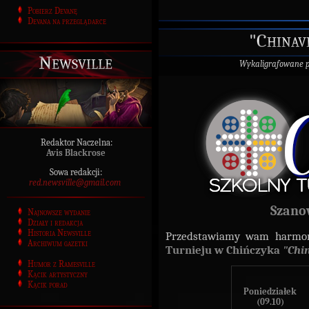
Pobierz Devanę
Devana na przeglądarce
"Chinav
Newsville
Wykaligrafowane 
Redaktor Naczelna:
Avis Blackrose
Sowa redakcji:
red.newsville@gmail.com
Szano
Najnowsze wydanie
Działy i redakcja
Historia Newsville
Przedstawiamy wam harm
Archiwum gazetki
Turnieju w Chińczyka
"Chin
Humor z Ramesville
Kącik artystyczny
Kącik porad
Poniedziałek
(09.10)