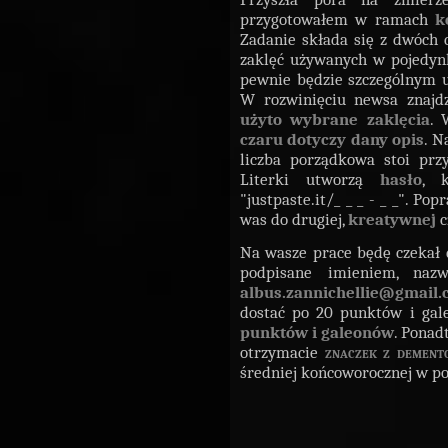
przygotowałem w ramach
k
Zadanie składa się z dwóch 
zaklęć używanych w pojedynka
pewnie będzie szczególnym ut
W rozwinięciu newsa znajd
użyto wybrane zaklęcia
. 
czaru dotyczy dany opis
. N
liczba porządkowa stoi prz
Literki utworzą
hasło
, 
"justpaste.it/_ _ _ - _ _". 
was do drugiej,
kreatywnej
c
Na wasze prace będę czekał
podpisane imieniem, nazw
albus.zannichellie@gmail
dostać po 20 punktów i gale
punktów i galeonów
. Ponad
otrzymacie
znaczek z dement
średniej końcoworocznej w p