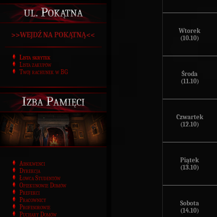
ul. Pokątna
Wtorek
>>WEJDŹ NA POKĄTNĄ<<
(10.10)
Lista skrytek
Lista zakupów
Twój rachunek w BG
Środa
(11.10)
Izba Pamięci
Czwartek
(12.10)
Piątek
Absolwenci
(13.10)
Dyrekcja
Łowca Studentów
Opiekunowie Domów
Prefekci
Pracownicy
Sobota
Profesorowie
(14.10)
Puchary Domów