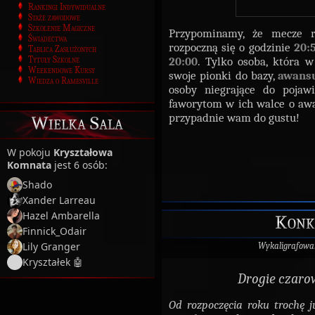
Rankingi Indywidualne
Staże zawodowe
Szkolenie Magiczne
Przypominamy, że mecze 
Świadectwa
rozpoczną się o godzinie
20:
Tablica Zasłużonych
Tytuły Szkolne
20:00
. Tylko osoba, która 
Weekendowe Kursy
swoje pionki do bazy,
awansu
Wiedza o Ramesville
osoby niegrające do pojaw
faworytom w ich walce o awa
przypadnie wam do gustu!
Wielka Sala
W pokoju
Kryształowa
Komnata
jest 6 osób:
Shado
Xander Larreau
Hazel Ambarella
Konk
Finnick_Odair
Lily Granger
Wykaligrafowa
Kryształek 🤖
Drogie czaro
Od rozpoczęcia roku trochę j