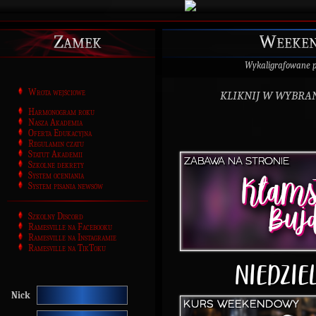
Zamek
Weeken
Wykaligrafowane 
Wrota wejściowe
KLIKNIJ W WYBRAN
Harmonogram roku
Nasza Akademia
Oferta Edukacyjna
Regulamin czatu
Statut Akademii
Szkolne dekrety
System oceniania
System pisania newsów
Szkolny Discord
Ramesville na Facebooku
Ramesville na Instagramie
Ramesville na TikToku
Nick