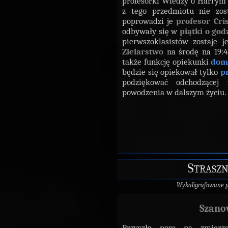
profesorki Wiedzy o Harrym P
z tego przedmiotu nie zos
poprowadzi je
profesor Cri
odbywały się w
piątki o god
pierwszoklasistów zostaje 
Zielarstwo
na środę na 19:4
także funkcję opiekunki
dom
będzie się opiekował tylko
p
podziękować odchodzącej 
powodzenia w dalszym życiu.
Straszn
Wykaligrafowane 
Szano
Przyszła pora na zmierz