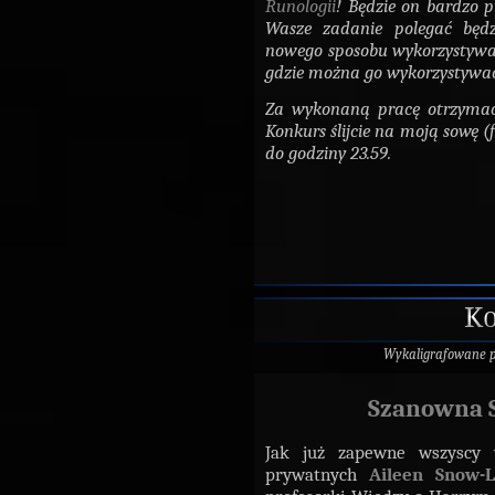
Runologii
! Będzie on bardzo 
Wasze zadanie polegać będ
nowego sposobu wykorzystywani
gdzie można go wykorzystywa
Za wykonaną pracę otrzyma
Konkurs ślijcie na moją sowę (
do godziny 23.59.
Ko
Wykaligrafowane 
Szanowna S
Jak już zapewne wszyscy 
prywatnych
Aileen Snow-