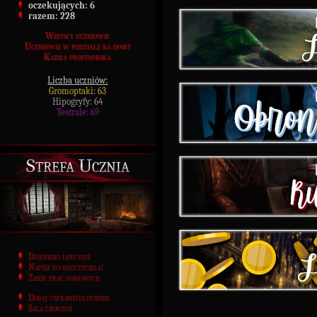
oczekujących:
6
razem:
228
Wszyscy uczniowie
Uczniowie w podziale na domy
Kadra profesorska
Liczba uczniów:
Gromoptaki: 63
Hipogryfy: 64
Testrale: 69
Strefa Ucznia
Dzienniki lekcyjne
Napisz do nauczyciela!
Zbiór prac domowych
Dodaj usprawiedliwienie
Sala chorych