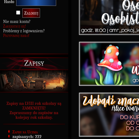
Hasło
Nie masz konta?
Zarejestruj się!
Problemy z logowaniem?
Przypomnij hasło!
Zapisy
Zapisy na LVIII rok szkolny są
ZAMKNIĘTE!
Zapraszamy do zapisów na
kolejny rok szkolny.
Zapisy na Ucznia
zapisanych:
222