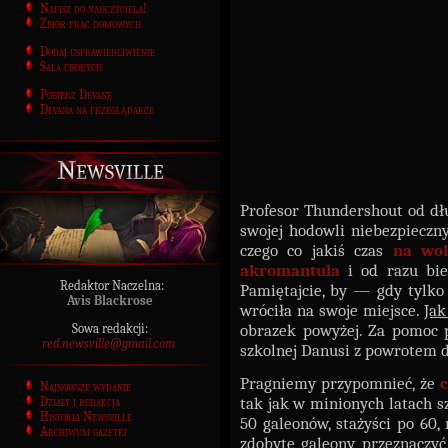
Napisz do nauczyciela!
Zbiór prac domowych
Dodaj usprawiedliwienie
Sala chorych
Pobierz Devanę
Devana na przeglądarce
Newsville
Profesor Thundershout od d
swojej hodowli niebezpiecz
czego co jakiś czas
na wol
akromantula
i od razu bie
Redaktor Naczelna:
Pamiętajcie, by — gdy tylk
Avis Blackrose
wróciła na swoje miejsce.
Jak
obrazek powyżej. Za pomoc 
Sowa redakcji:
red.newsville@gmail.com
szkolnej Danusi z powrotem 
Pragniemy przypomnieć, że
Najnowsze wydanie
tak jak w minionych latach s
Działy i redakcja
Historia Newsville
50 galeonów, stażyści po 60,
Archiwum gazetki
zdobyte galeony przeznaczy