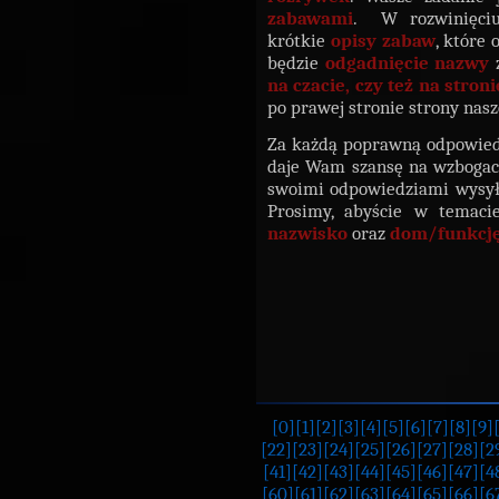
zabawami
. W rozwinięciu
krótkie
opisy zabaw
, które
będzie
odgadnięcie nazwy
z
na czacie, czy też na stro
po prawej stronie strony nasze
Za każdą poprawną odpowied
daje Wam szansę na wzbogac
swoimi odpowiedziami wysył
Prosimy, abyście w temaci
nazwisko
oraz
dom/funkcj
[0]
[1]
[2]
[3]
[4]
[5]
[6]
[7]
[8]
[9]
[22]
[23]
[24]
[25]
[26]
[27]
[28]
[2
[41]
[42]
[43]
[44]
[45]
[46]
[47]
[4
[60]
[61]
[62]
[63]
[64]
[65]
[66]
[6