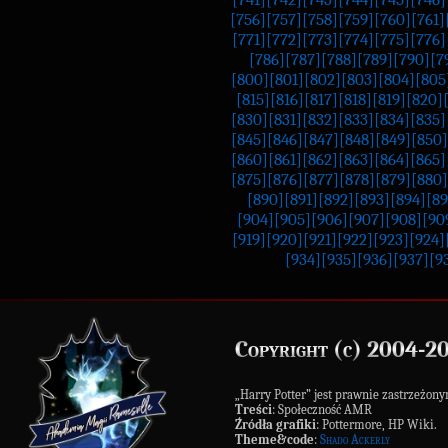
[756]
[757]
[758]
[759]
[760]
[761]
[771]
[772]
[773]
[774]
[775]
[776]
[786]
[787]
[788]
[789]
[790]
[7
[800]
[801]
[802]
[803]
[804]
[805
[815]
[816]
[817]
[818]
[819]
[820]
[830]
[831]
[832]
[833]
[834]
[835]
[845]
[846]
[847]
[848]
[849]
[850]
[860]
[861]
[862]
[863]
[864]
[865]
[875]
[876]
[877]
[878]
[879]
[880]
[890]
[891]
[892]
[893]
[894]
[89
[904]
[905]
[906]
[907]
[908]
[90
[919]
[920]
[921]
[922]
[923]
[924]
[934]
[935]
[936]
[937]
[9
Copyright (c) 2004-2
„Harry Potter” jest prawnie zastrzeż
Treści
: Społeczność AMR
Źródła grafiki
: Pottermore, HP Wiki.
Theme&code
:
Shado Ackerly