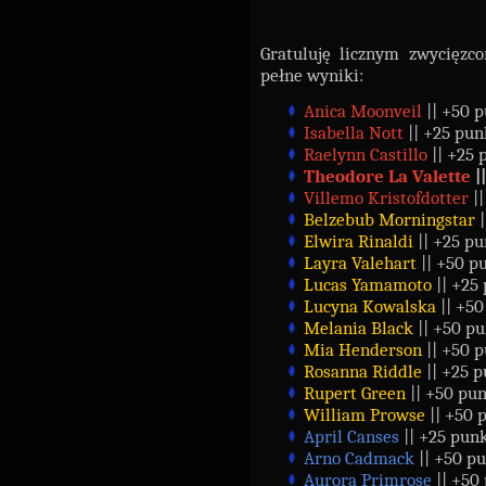
Gratuluję licznym zwycięzc
pełne wyniki:
Anica Moonveil
|| +50 
Isabella Nott
|| +25 pun
Raelynn Castillo
|| +25 
Theodore La Valette
|
Villemo Kristofdotter
|
Belzebub Morningstar
Elwira Rinaldi
|| +25 p
Layra Valehart
|| +50 p
Lucas Yamamoto
|| +25
Lucyna Kowalska
|| +5
Melania Black
|| +50 p
Mia Henderson
|| +50 
Rosanna Riddle
|| +25 
Rupert Green
|| +50 pu
William Prowse
|| +50 
April Canses
|| +25 pun
Arno Cadmack
|| +50 p
Aurora Primrose
|| +50