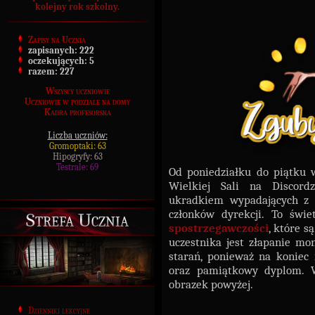
kolejny rok szkolny.
Zapisy na Ucznia
zapisanych:
222
oczekujących:
5
razem:
227
Wszyscy uczniowie
Uczniowie w podziale na domy
Kadra profesorska
Liczba uczniów:
Gromoptaki: 63
Hipogryfy: 63
Testrale: 69
Od poniedziałku do piątku 
Wielkiej Sali na Discor
ukradkiem wypadających z k
członków dyrekcji. To świ
Strefa Ucznia
spostrzegawczości
, które 
uczestnika jest złapanie mo
starań, ponieważ na koniec
oraz pamiątkowy dyplom. Wi
obrazek powyżej.
Dzienniki lekcyjne