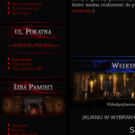
które można realizować do p
Humor z Ramesville
Kącik artystyczny
kwietnia
).
Kącik porad
ul. Pokątna
>>WEJDŹ NA POKĄTNĄ<<
Lista skrytek
Weeken
Lista zakupów
Twój rachunek w BG
Izba Pamięci
Wykaligrafowane
(KLIKNIJ W WYBRANY
Absolwenci
Dyrekcja
Łowca Studentów