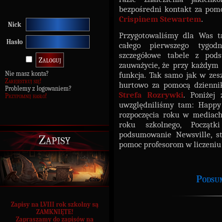
bezpośredni kontakt za pomo
Crispinem Stewartem
.
Nick
Przygotowaliśmy dla Was ta
Hasło
całego pierwszego tygo
szczegółowe tabele z pod
zauważycie, że przy każdym 
Nie masz konta?
funkcja. Tak samo jak w ze
Zarejestruj się!
hurtowo za pomocą dzienni
Problemy z logowaniem?
Strefa Rozrywki
. Poniżej 
Przypomnij hasło!
uwzględniliśmy tam: Happy
rozpoczęcia roku w mediach
roku szkolnego, Początki
podsumowanie Newsville, st
Zapisy
pomoc profesorom w liczeni
Podsum
Zapisy na LVIII rok szkolny są
ZAMKNIĘTE!
Zapraszamy do zapisów na