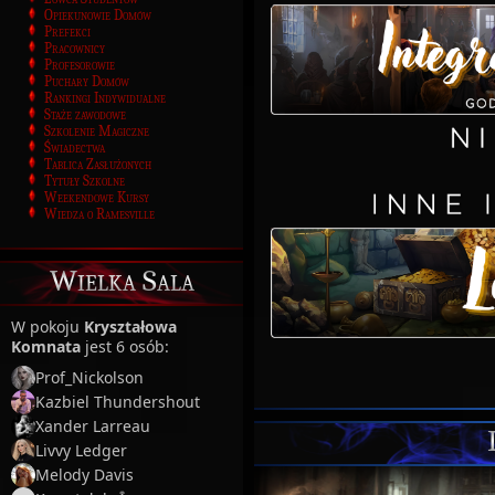
Opiekunowie Domów
Prefekci
Pracownicy
Profesorowie
Puchary Domów
Rankingi Indywidualne
Staże zawodowe
Szkolenie Magiczne
Świadectwa
Tablica Zasłużonych
Tytuły Szkolne
Weekendowe Kursy
Wiedza o Ramesville
Wielka Sala
W pokoju
Kryształowa
Komnata
jest 6 osób:
Prof_Nickolson
Kazbiel Thundershout
Xander Larreau
Livvy Ledger
Melody Davis