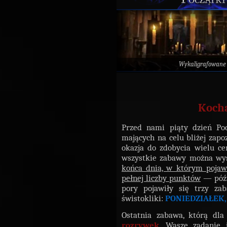
Wykaligrafowane
Kocha
Przed nami piąty dzień Poc
mających na celu bliżej zapo
okazja do zdobycia wielu c
wszystkie zabawy można wys
końca dnia, w którym pojawi
pełnej liczby punktów
— późni
pory pojawiły się trzy zab
świstokliki:
PONIEDZIAŁEK,
Ostatnia zabawa, którą dl
rozrywek
. Wasze zadanie 