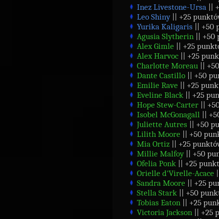
Inez Livestone-Ursa
|| 
Leo Shiny
|| +25 punktó
Yurika Kaligaris
|| +50
Agusia Slytherin
|| +50
Alex Gimle
|| +25 punkt
Alex Harvoc
|| +25 punk
Charlotte Moreau
|| +5
Dante Castillo
|| +50 pu
Emilie Rave
|| +25 punk
Eveline Black
|| +25 pu
Hope Stew-Carter
|| +5
Isobel McGonagall
|| +
Juliette Autres
|| +50 p
Lilith Moore
|| +50 pun
Mia Ortiz
|| +25 punktó
Millie Malfoy
|| +50 pu
Ofelia Ponk
|| +25 punk
Orielle d'Virelle-Acace
Sandra Moore
|| +25 pu
Stella Stark
|| +50 punk
Tobias Eaton
|| +25 pun
Victoria Jackson
|| +25 