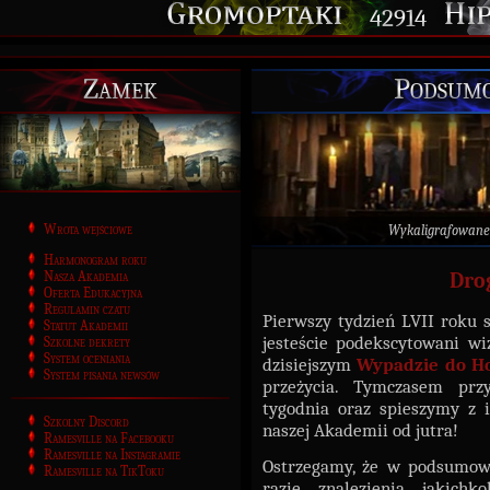
42914
Zamek
Podsumo
Wrota wejściowe
Wykaligrafowane
Harmonogram roku
Nasza Akademia
Dro
Oferta Edukacyjna
Regulamin czatu
Pierwszy tydzień LVII roku 
Statut Akademii
jesteście podekscytowani wi
Szkolne dekrety
System oceniania
dzisiejszym
Wypadzie do H
System pisania newsów
przeżycia. Tymczasem pr
tygodnia oraz spieszymy z 
Szkolny Discord
naszej Akademii od jutra!
Ramesville na Facebooku
Ramesville na Instagramie
Ostrzegamy, że w podsumow
Ramesville na TikToku
razie znalezienia jakich