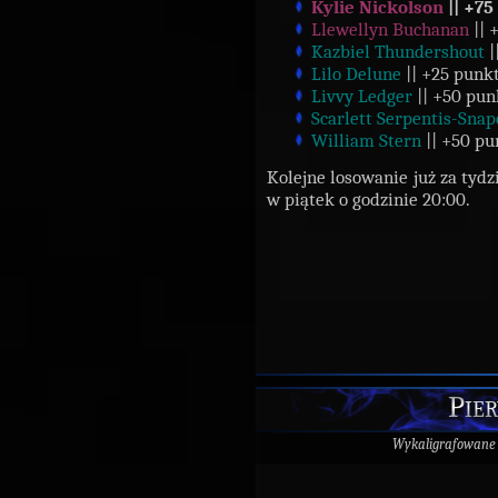
Kylie Nickolson
|| +7
Llewellyn Buchanan
|| 
Kazbiel Thundershout
|
Lilo Delune
|| +25 punk
Livvy Ledger
|| +50 pun
Scarlett Serpentis-Sna
William Stern
|| +50 pu
Kolejne losowanie już za tydz
w piątek o godzinie 20:00.
Pier
Wykaligrafowane