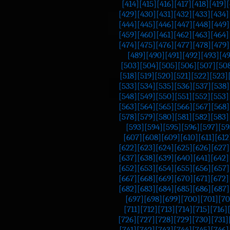
[414]
[415]
[416]
[417]
[418]
[419]
[
[429]
[430]
[431]
[432]
[433]
[434]
[444]
[445]
[446]
[447]
[448]
[449]
[459]
[460]
[461]
[462]
[463]
[464]
[474]
[475]
[476]
[477]
[478]
[479]
[489]
[490]
[491]
[492]
[493]
[4
[503]
[504]
[505]
[506]
[507]
[50
[518]
[519]
[520]
[521]
[522]
[523]
[533]
[534]
[535]
[536]
[537]
[538]
[548]
[549]
[550]
[551]
[552]
[553]
[563]
[564]
[565]
[566]
[567]
[568]
[578]
[579]
[580]
[581]
[582]
[583]
[593]
[594]
[595]
[596]
[597]
[59
[607]
[608]
[609]
[610]
[611]
[612
[622]
[623]
[624]
[625]
[626]
[627]
[637]
[638]
[639]
[640]
[641]
[642]
[652]
[653]
[654]
[655]
[656]
[657]
[667]
[668]
[669]
[670]
[671]
[672]
[682]
[683]
[684]
[685]
[686]
[687]
[697]
[698]
[699]
[700]
[701]
[70
[711]
[712]
[713]
[714]
[715]
[716]
[726]
[727]
[728]
[729]
[730]
[731]
[741]
[742]
[743]
[744]
[745]
[746]