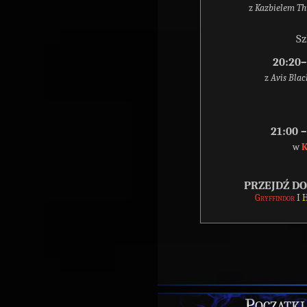
z
Kazbielem T
Sz
20:20
z
Avis Blac
21:00 
w
K
PRZEJDŹ D
Gryffindor
I
H
Początki