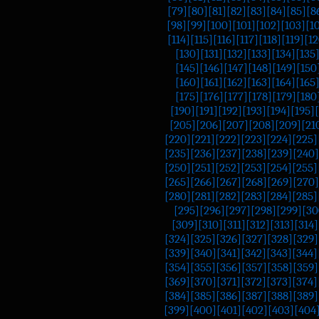
[79]
[80]
[81]
[82]
[83]
[84]
[85]
[8
[98]
[99]
[100]
[101]
[102]
[103]
[1
[114]
[115]
[116]
[117]
[118]
[119]
[12
[130]
[131]
[132]
[133]
[134]
[135
[145]
[146]
[147]
[148]
[149]
[150
[160]
[161]
[162]
[163]
[164]
[165
[175]
[176]
[177]
[178]
[179]
[180
[190]
[191]
[192]
[193]
[194]
[195]
[205]
[206]
[207]
[208]
[209]
[21
[220]
[221]
[222]
[223]
[224]
[225]
[235]
[236]
[237]
[238]
[239]
[240]
[250]
[251]
[252]
[253]
[254]
[255]
[265]
[266]
[267]
[268]
[269]
[270]
[280]
[281]
[282]
[283]
[284]
[285]
[295]
[296]
[297]
[298]
[299]
[30
[309]
[310]
[311]
[312]
[313]
[314]
[324]
[325]
[326]
[327]
[328]
[329]
[339]
[340]
[341]
[342]
[343]
[344]
[354]
[355]
[356]
[357]
[358]
[359]
[369]
[370]
[371]
[372]
[373]
[374]
[384]
[385]
[386]
[387]
[388]
[389]
[399]
[400]
[401]
[402]
[403]
[404