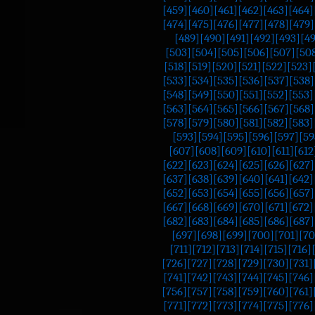
[459]
[460]
[461]
[462]
[463]
[464]
[474]
[475]
[476]
[477]
[478]
[479]
[489]
[490]
[491]
[492]
[493]
[4
[503]
[504]
[505]
[506]
[507]
[50
[518]
[519]
[520]
[521]
[522]
[523]
[533]
[534]
[535]
[536]
[537]
[538]
[548]
[549]
[550]
[551]
[552]
[553]
[563]
[564]
[565]
[566]
[567]
[568]
[578]
[579]
[580]
[581]
[582]
[583]
[593]
[594]
[595]
[596]
[597]
[59
[607]
[608]
[609]
[610]
[611]
[612
[622]
[623]
[624]
[625]
[626]
[627]
[637]
[638]
[639]
[640]
[641]
[642]
[652]
[653]
[654]
[655]
[656]
[657]
[667]
[668]
[669]
[670]
[671]
[672]
[682]
[683]
[684]
[685]
[686]
[687]
[697]
[698]
[699]
[700]
[701]
[70
[711]
[712]
[713]
[714]
[715]
[716]
[726]
[727]
[728]
[729]
[730]
[731]
[741]
[742]
[743]
[744]
[745]
[746]
[756]
[757]
[758]
[759]
[760]
[761]
[771]
[772]
[773]
[774]
[775]
[776]