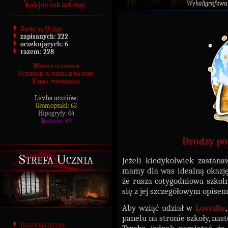
Wykaligrafowa
kolejny rok szkolny.
Zapisy na Ucznia
zapisanych:
222
oczekujących:
6
razem:
228
Wszyscy uczniowie
Uczniowie w podziale na domy
Kadra profesorska
Liczba uczniów:
Gromoptaki: 63
Hipogryfy: 64
Testrale: 69
Drodzy po
Strefa Ucznia
Jeżeli kiedykolwiek zastanaw
mamy dla was idealną okazję 
że rusza cotygodniowa szkol
się z jej szczegółowym opisem
Aby wziąć udział w
Losville
panelu na stronie szkoły, na
Dzienniki lekcyjne
Trzeba jednak pamiętać, że