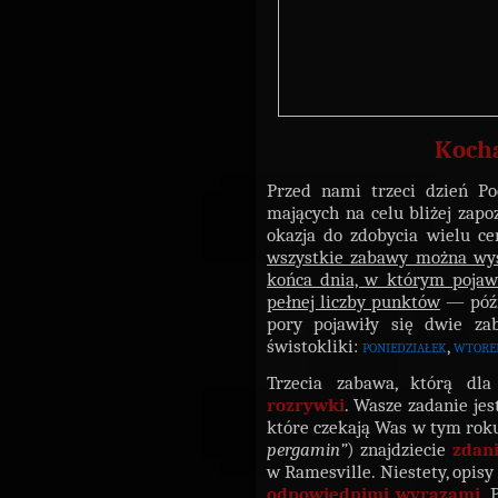
Kocha
Przed nami trzeci dzień Po
mających na celu bliżej zapo
okazja do zdobycia wielu c
wszystkie zabawy można wysy
końca dnia, w którym pojawi
pełnej liczby punktów
— późni
pory pojawiły się dwie zab
świstokliki:
poniedziałek
,
wtore
Trzecia zabawa, którą dl
rozrywki
. Wasze zadanie jes
które czekają Was w tym rok
pergamin”
) znajdziecie
zdan
w Ramesville. Niestety, opisy
odpowiednimi wyrazami
. 