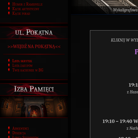
Humor z Ramesville
Kącik artystyczny
Wykaligrafowa
Kącik porad
ul. Pokątna
KLIKNIJ W WYB
>>WEJDŹ NA POKĄTNĄ<<
Lista skrytek
Lista zakupów
Twój rachunek w BG
19:
Izba Pamięci
z
Haze
19:10 – 19:40
Absolwenci
z
Nath
Dyrekcja
Łowca Studentów