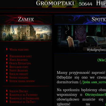
50644
Zamek
Spotk
Wrota wejściowe
Wykaligrafowa
Harmonogram roku
(Nie
Nasza Akademia
Oferta Edukacyjna
Regulamin czatu
Statut Akademii
Mamy przyjemność zaprosić
Szkolne dekrety
Odbędzie się ono we czwa
System oceniania
System pisania newsów
dormitorium (
/join
amr_slyt
Na spotkaniu będziemy obmy
Szkolny Discord
wspomnimy o
Otrzęsinac
Ramesville na Facebooku
Ramesville na Instagramie
obowiązkowo musicie się 
Ramesville na TikToku
zgłaszać na