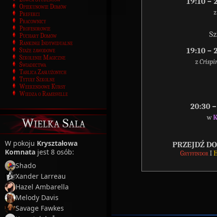
19:10 –
Opiekunowie Domów
Prefekci
Pracownicy
Profesorowie
Sz
Puchary Domów
Rankingi Indywidualne
19:10 –
Staże zawodowe
Szkolenie Magiczne
z
Crisp
Świadectwa
Tablica Zasłużonych
Tytuły Szkolne
Weekendowe Kursy
Wiedza o Ramesville
20:30 
w
K
Wielka Sala
W pokoju
Kryształowa
PRZEJDŹ D
Komnata
jest 8 osób:
Gryffindor
I
H
Shado
Xander Larreau
Hazel Ambarella
Melody Davis
Savage Fawkes