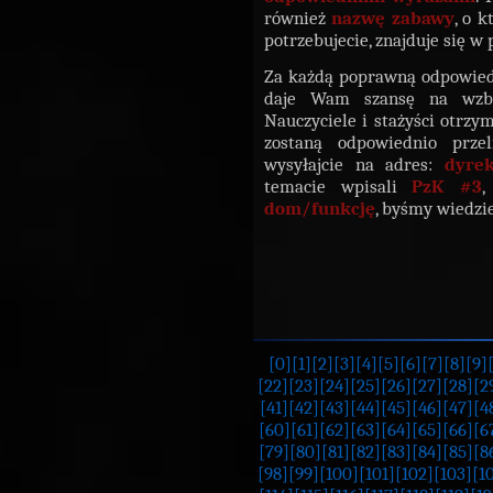
również
nazwę zabawy
, o 
potrzebujecie, znajduje się w
Za każdą poprawną odpowied
daje Wam szansę na wzb
Nauczyciele i stażyści otrzy
zostaną odpowiednio prze
wysyłajcie na adres:
dyre
temacie wpisali
PzK #3
,
dom/funkcję
, byśmy wiedzi
[0]
[1]
[2]
[3]
[4]
[5]
[6]
[7]
[8]
[9]
[22]
[23]
[24]
[25]
[26]
[27]
[28]
[2
[41]
[42]
[43]
[44]
[45]
[46]
[47]
[4
[60]
[61]
[62]
[63]
[64]
[65]
[66]
[6
[79]
[80]
[81]
[82]
[83]
[84]
[85]
[8
[98]
[99]
[100]
[101]
[102]
[103]
[1