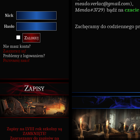
meado.verlac@gmail.com
)
Menda#3729
) bądź na
czacie
Nick
Zachęcamy do codziennego p
Hasło
Nie masz konta?
Zarejestruj się!
Problemy z logowaniem?
Przypomnij hasło!
Zapisy
Zapisy na LVIII rok szkolny są
ZAMKNIĘTE!
Zapraszamy do zapisów na