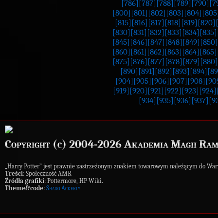
[786]
[787]
[788]
[789]
[790]
[7
[800]
[801]
[802]
[803]
[804]
[805
[815]
[816]
[817]
[818]
[819]
[820]
[830]
[831]
[832]
[833]
[834]
[835]
[845]
[846]
[847]
[848]
[849]
[850]
[860]
[861]
[862]
[863]
[864]
[865]
[875]
[876]
[877]
[878]
[879]
[880]
[890]
[891]
[892]
[893]
[894]
[89
[904]
[905]
[906]
[907]
[908]
[90
[919]
[920]
[921]
[922]
[923]
[924]
[934]
[935]
[936]
[937]
[9
Copyright (c) 2004-2026 Akademia Magii Ram
„Harry Potter” jest prawnie zastrzeżonym znakiem towarowym należącym do War
Treści
: Społeczność AMR
Źródła grafiki
: Pottermore, HP Wiki.
Theme&code
:
Shado Ackerly