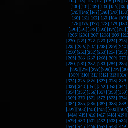
[114]
[115]
[116]
[117]
[118]
[119]
[12
[130]
[131]
[132]
[133]
[134]
[135
[145]
[146]
[147]
[148]
[149]
[150
[160]
[161]
[162]
[163]
[164]
[165
[175]
[176]
[177]
[178]
[179]
[180
[190]
[191]
[192]
[193]
[194]
[195]
[205]
[206]
[207]
[208]
[209]
[21
[220]
[221]
[222]
[223]
[224]
[225]
[235]
[236]
[237]
[238]
[239]
[240]
[250]
[251]
[252]
[253]
[254]
[255]
[265]
[266]
[267]
[268]
[269]
[270]
[280]
[281]
[282]
[283]
[284]
[285]
[295]
[296]
[297]
[298]
[299]
[30
[309]
[310]
[311]
[312]
[313]
[314]
[324]
[325]
[326]
[327]
[328]
[329]
[339]
[340]
[341]
[342]
[343]
[344]
[354]
[355]
[356]
[357]
[358]
[359]
[369]
[370]
[371]
[372]
[373]
[374]
[384]
[385]
[386]
[387]
[388]
[389]
[399]
[400]
[401]
[402]
[403]
[404
[414]
[415]
[416]
[417]
[418]
[419]
[
[429]
[430]
[431]
[432]
[433]
[434]
[444]
[445]
[446]
[447]
[448]
[449]