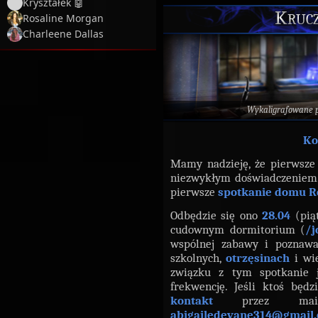
Kryształek 🤖
Krucz
Rosaline Morgan
Charleene Dallas
Wykaligrafowane 
Ko
Mamy nadzieję, że pierwsze
niezwykłym doświadczeniem.
pierwsze
spotkanie domu R
Odbędzie się ono
28.04
(pią
cudownym dormitorium (
/j
wspólnej zabawy i poznawa
szkolnych,
otrzęsinach
i wi
związku z tym spotkanie
frekwencję. Jeśli ktoś będ
kontakt
przez mai
abigailedevane314@gmail