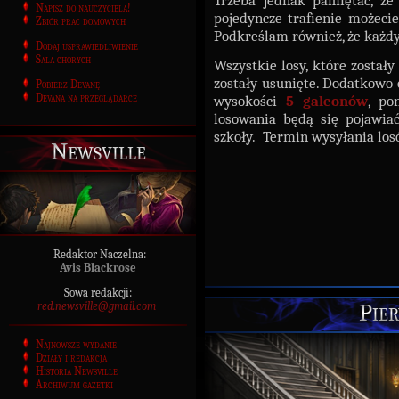
Napisz do nauczyciela!
pojedyncze trafienie możeci
Zbiór prac domowych
Podkreślam również, że każd
Dodaj usprawiedliwienie
Sala chorych
Wszystkie losy, które został
zostały usunięte. Dodatkowo 
Pobierz Devanę
Devana na przeglądarce
wysokości
5 galeonów
, po
losowania będą się pojawi
szkoły.
Termin wysyłania losó
Newsville
Redaktor Naczelna:
Avis Blackrose
Sowa redakcji:
Pier
red.newsville@gmail.com
Najnowsze wydanie
Działy i redakcja
Historia Newsville
Archiwum gazetki