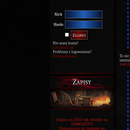
Nick
Hasło
Nie masz konta?
Zarejestruj się!
Problemy z logowaniem?
To nie
Przypomnij hasło!
ostat
340:7
Zapisy
Zapisy na LVIII rok szkolny są
ZAMKNIĘTE!
Zapraszamy do zapisów na