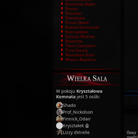
Opiekunowie Domów
Prefekci
Pracownicy
Profesorowie
Puchary Domów
Rankingi Indywidualne
Staże zawodowe
Szkolenie Magiczne
Świadectwa
Tablica Zasłużonych
Tytuły Szkolne
Weekendowe Kursy
Wiedza o Ramesville
Wielka Sala
W pokoju
Kryształowa
Komnata
jest 5 osób:
Shado
Prof_Nickolson
Finnick_Odair
Kryształek 🤖
Lizzy dVirelle
Ósmy t
spędzi