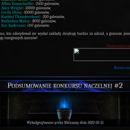
Albus Zannichellie
: -2500 galeonów,
Alice Wright
: -10000 galeonów,
Cecily Elton
: -10000 galeonów,
Kazbiel Thundershout:
-200 galeonów,
Nathalina Maloy
: -8000 galeonów,
Zoe Anderson
: +247 galeonów.
u, kto zdecydował sie wysłać zakłady dziękuję bardzo za udział, a graczom jesz
uję rozegranych meczów!
Pozdrawiam ci
Rozwiń per
Podsumowanie konkursu naczelnej #2
Wykaligrafowane przez
Nieznany
dnia 2022-03-15