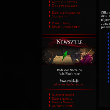
Napisz do nauczyciela!
Zbiór prac domowych
Kilka 
Dodaj usprawiedliwienie
dziś,
Sala chorych
odpowi
Pobierz Devanę
zdarz
Devana na przeglądarce
przedł
Newsville
Redaktor Naczelna:
Avis Blackrose
Sowa redakcji:
red.newsville@gmail.com
Najnowsze wydanie
Działy i redakcja
Historia Newsville
Archiwum gazetki