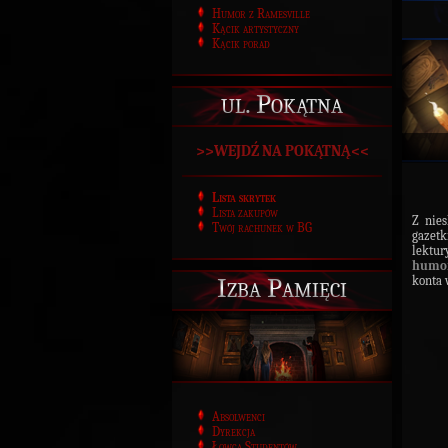
Humor z Ramesville
Kącik artystyczny
Kącik porad
ul. Pokątna
>>WEJDŹ NA POKĄTNĄ<<
Lista skrytek
Lista zakupów
Z nie
Twój rachunek w BG
gazetk
lektur
humo
Izba Pamięci
konta 
Absolwenci
Dyrekcja
Łowca Studentów