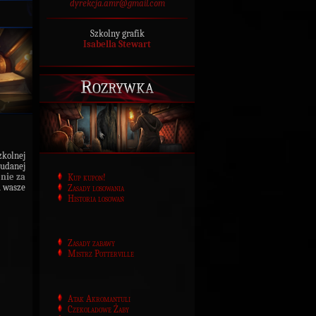
dyrekcja.amr@gmail.com
Szkolny grafik
Isabella Stewart
Rozrywka
kolnej
 udanej
nie za
Kup kupon!
a wasze
Zasady losowania
Historia losowań
Zasady zabawy
Mistrz Potterville
Atak Akromantuli
Czekoladowe Żaby