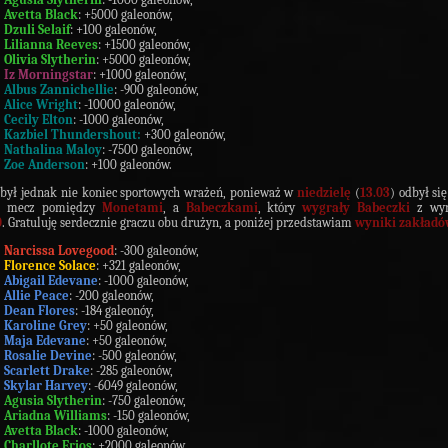
Avetta Black
: +5000 galeonów,
Dzuli Selaif
: +100 galeonów,
Lilianna Reeves
: +1500 galeonów,
Olivia Slytherin
: +5000 galeonów,
Iz Morningstar
: +1000 galeonów,
Albus Zannichellie
: -900 galeonów,
Alice Wright
: -10000 galeonów,
Cecily Elton
: -1000 galeonów,
Kazbiel Thundershout:
+300 galeonów,
Nathalina Maloy
: -7500 galeonów,
Zoe Anderson
: +100 galeonów.
 był jednak nie koniec sportowych wrażeń, ponieważ w
niedzielę
(
13.03
) odbył się
ni mecz pomiędzy
Monetami
, a
Babeczkami
, który
wygrały Babeczki
z wyn
0
. Gratuluję serdecznie graczu obu drużyn, a poniżej przedstawiam
wyniki zakład
Narcissa Lovegood
: -300 galeonów,
Florence Solace
: +321 galeonów,
Abigail Edevane
: -1000 galeonów,
Allie Peace
: -200 galeonów,
Dean Flores
: -184 galeonóy,
Karoline Grey
: +50 galeonów,
Maja Edevane
: +50 galeonów,
Rosalie Devine
: -500 galeonów,
Scarlett Drake
: -285 galeonów,
Skylar Harvey
: -6049 galeonów,
Agusia Slytherin
: -750 galeonów,
Ariadna Williams
: -150 galeonów,
Avetta Black
: -1000 galeonów,
Charllote Erios
: +2000 galeonów,