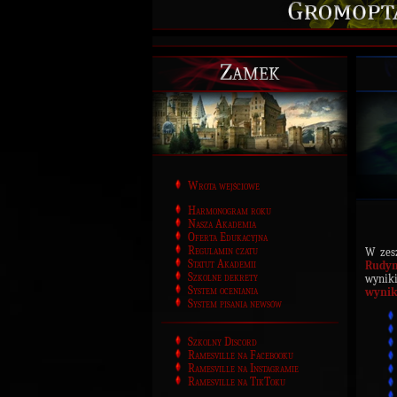
Zamek
Wrota wejściowe
Harmonogram roku
Nasza Akademia
Oferta Edukacyjna
Regulamin czatu
W zes
Statut Akademii
Rudy
Szkolne dekrety
wynik
System oceniania
wynik
System pisania newsów
Szkolny Discord
Ramesville na Facebooku
Ramesville na Instagramie
Ramesville na TikToku