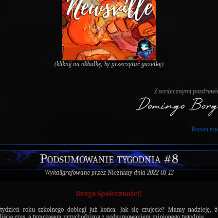
(kliknij na okładkę, by przeczytać gazetkę)
Z serdecznymi pozdrowi
Rozwiń per
Podsumowanie tygodnia #8
Wykaligrafowane przez
Nieznany
dnia 2022-03-13
Droga Społeczności!
ydzień roku szkolnego dobiegł już końca. Jak się czujecie? Mamy nadzieję, 
liście czas, a tymczasem przychodzimy z podsumowaniem minionego tygodnia...