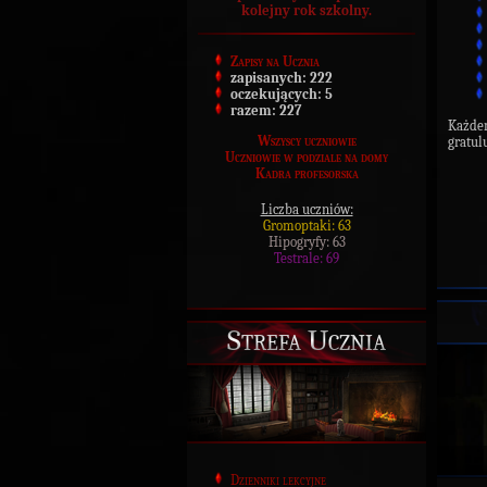
kolejny rok szkolny.
Zapisy na Ucznia
zapisanych:
222
oczekujących:
5
razem:
227
Każdem
Wszyscy uczniowie
gratul
Uczniowie w podziale na domy
Kadra profesorska
Liczba uczniów:
Gromoptaki: 63
Hipogryfy: 63
Testrale: 69
Strefa Ucznia
Dzienniki lekcyjne