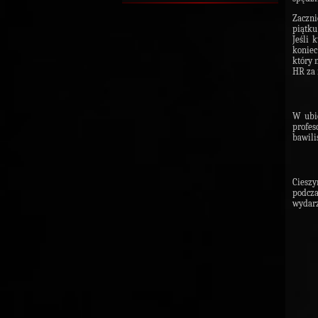
Zaczn
piątku
Jeśli 
koniec
który 
HR za 
W ubie
profes
bawili
Cieszy
podcz
wydarz