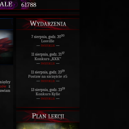
61788
Wydarzenia
00
7 sierpnia, godz. 20
Losville
—
świstoklik
—
37
11 sierpnia, godz. 21
Konkurs „KKK”
—
świstoklik
—
59
11 sierpnia, godz. 23
Postaw na szczęście #5
—
świstoklik
—
omiędzy
nów
z
59
13 sierpnia, godz. 23
stawiam
Konkurs Kylie
—
świstoklik
—
Plan lekcji