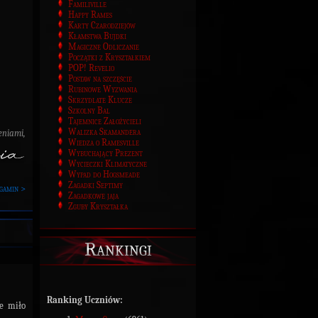
Familiville
Happy Rames
Karty Czarodziejów
Kłamstwa Bujdki
Magiczne Odliczanie
Początki z Kryształkiem
POP! Revelio
Postaw na szczęście
Rubinowe Wyzwania
Skrzydlate Klucze
Szkolny Bal
Tajemnice Założycieli
Walizka Skamandera
eniami,
Wiedza o Ramesville
Wybuchający Prezent
Wycieczki Klimatyczne
Wypad do Hogsmeade
Zagadki Septimy
gamin >
Zagadkowe jaja
Zguby Kryształka
Rankingi
Ranking Uczniów:
że miło