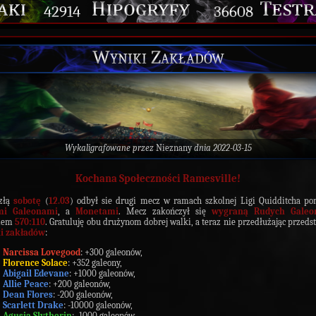
42914
36608
Wyniki Zakładów
Wykaligrafowane przez
Nieznany
dnia 2022-03-15
Kochana Społeczności Ramesville!
złą
sobotę
(
12.03
) odbył sie drugi mecz w ramach szkolnej Ligi Quidditcha p
mi Galeonami
, a
Monetami
. Mecz zakończył się
wygraną Rudych Galeo
iem
570:110
. Gratuluję obu drużynom dobrej walki, a teraz nie przedłużając przed
i zakładów
:
Narcissa Lovegood
: +300 galeonów,
Florence Solace
: +352 galeony,
Abigail Edevane
: +1000 galeonów,
Allie Peace
: +200 galeonów,
Dean Flores
: -200 galeonów,
Scarlett Drake
: -10000 galeonów,
Agusia Slytherin
: -1000 galeonów,