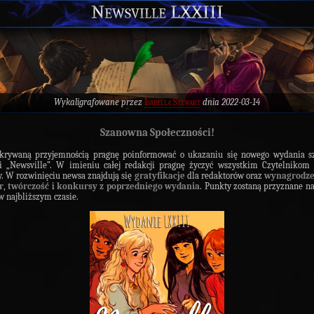
Newsville LXXIII
Wykaligrafowane przez
Isabella Stewart
dnia 2022-03-14
Szanowna Społeczności!
skrywaną przyjemnością pragnę poinformować o ukazaniu się nowego wydania sz
i „Newsville”. W imieniu całej redakcji pragnę życzyć wszystkim Czytelnikom
y. W rozwinięciu newsa znajdują się
gratyfikacje
dla redaktorów oraz
wynagrodze
r
,
twórczość
i
konkursy z poprzedniego wydania
. Punkty zostaną przyznane n
w najbliższym czasie.