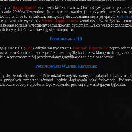
iemy od
Happy Rames
, czyli serii krótkich zabaw, które odbywają się od poniedzi
 o godz. 20:30 w Kryształowej Komnacie, a prowadzą je nauczyciele, stażyści oraz pr
ktoś nie wie, co to za zabawa, zachęcamy do zapoznania się z jej opisem (
świstokli
 roku zostanie wyłoniony
Mistrz Happy Rames
wśród uczniów, stażystów i naucz
następnie zostanie wyróżniony pamiątkowym dyplomem. Efekty waszego zaangażo
miniony tydzień przedstawiają się następująco:
Podsumowanie HR
głą niedzielę (
6.03
) odbyło się wydarzenie
Wanted: Kryształek
poprowadzone
ora Albusa Zannichellie oraz prefekt naczelną Skylar Harvey. Mamy nadzieję, że dob
ście, a tymczasem niżej przedstawiamy gratyfikacje za udział w zabawie:
Podsumowanie Wanted: Kryształek
my się, że tak chętnie braliście udział w organizowanych atrakcjach i mamy nadzi
as przyszłych wydarzeń również będzie dopisywała taka frekwencja. Podsum
eń, które odbyły się podczas tego weekendu, pojawią się w następnym tygodniu.