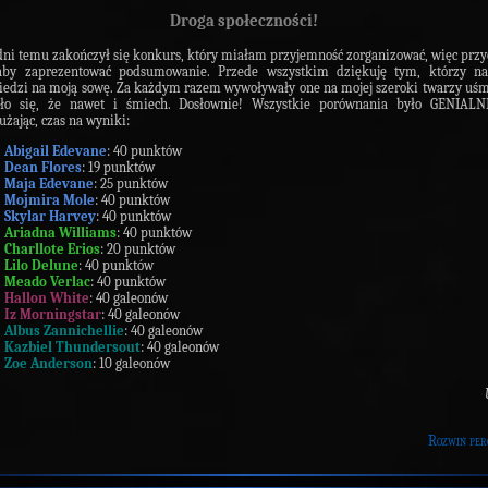
Droga społeczności!
dni temu zakończył się konkurs, który miałam przyjemność zorganizować, więc prz
 aby zaprezentować podsumowanie. Przede wszystkim dziękuję tym, którzy nad
edzi na moją sowę. Za każdym razem wywoływały one na mojej szeroki twarzy uśm
ało się, że nawet i śmiech. Dosłownie! Wszystkie porównania było GENIALN
użając, czas na wyniki:
Abigail Edevane
: 40 punktów
Dean Flores
: 19 punktów
Maja Edevane
: 25 punktów
Mojmira Mole
: 40 punktów
Skylar Harvey
: 40 punktów
Ariadna Williams
: 40 punktów
Charllote Erios
: 20 punktów
Lilo Delune
: 40 punktów
Meado Verlac
: 40 punktów
Hallon White
: 40 galeonów
Iz Morningstar
: 40 galeonów
Albus Zannichellie
: 40 galeonów
Kazbiel Thundersout
: 40 galeonów
Zoe Anderson
: 10 galeonów
Rozwiń per