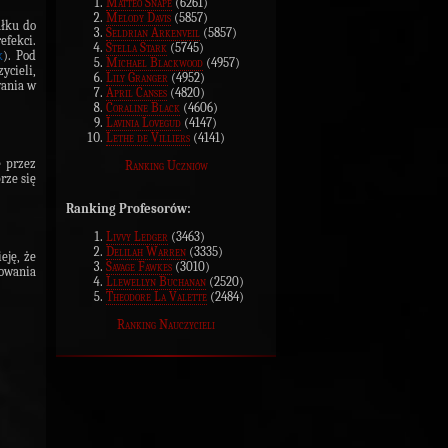
Matteo Snape
(6261)
Melody Davis
(5857)
ałku do
Seldrian Arkenveil
(5857)
efekci.
Stella Stark
(5745)
k
). Pod
Michael Blackwood
(4957)
ycieli,
Lily Granger
(4952)
wania w
April Canses
(4820)
Coraline Black
(4606)
Lavinia Lovegud
(4147)
Lethe de Villiers
(4141)
 przez
Ranking Uczniów
rze się
Ranking Profesorów:
Livvy Ledger
(3463)
Delilah Warren
(3335)
eję, że
Savage Fawkes
(3010)
owania
Llewellyn Buchanan
(2520)
Theodore La Valette
(2484)
Ranking Nauczycieli