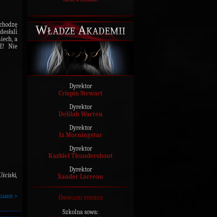
ychodzę
Władze Akademii
esłali
iech, a
E! Nie
Dyrektor
Crispin Stewart
Dyrektor
Delilah Warren
Dyrektor
Iz Morningstar
Dyrektor
Kazbiel Thundershout
Dyrektor
Uściski,
Xander Larreau
gamin >
Obowiązki dyrekcji
Szkolna sowa: