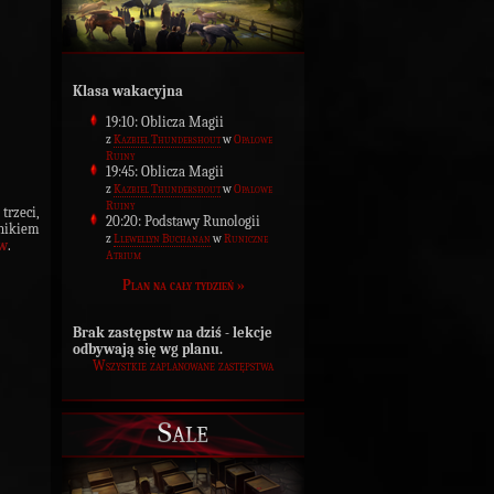
Klasa wakacyjna
19:10: Oblicza Magii
z
Kazbiel Thundershout
w
Opalowe
Ruiny
19:45: Oblicza Magii
z
Kazbiel Thundershout
w
Opalowe
Ruiny
 trzeci,
20:20: Podstawy Runologii
ikiem
z
Llewellyn Buchanan
w
Runiczne
ów
.
Atrium
Plan na cały tydzień »
Brak zastępstw na dziś - lekcje
odbywają się wg planu.
Wszystkie zaplanowane zastępstwa
Sale