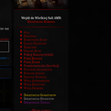
Wejdź do Wielkiej Sali AMR:
Kryształowa Komnata
cze raz
Aula
Biblioteka
eplutko
Bursztynowe Ruiny
Galeria Portretów
Katakumby
Opalowe Ruiny
Pokój Nauczycielski
gamin >
Pokój Redakcji
Pokój Życzeń
Pomieszczenia Dyrekcji
Pracownia Alchemiczna
Runiczne Atrium
Skrzydło Szpitalne
Wieża Astronomiczna
Wieża Księżycowa
Wieża Zegarowa
Dormitorium Gromoptaków
Dormitorium Hipogryfów
Dormitorium Testrali
-
Mapa zamku
-