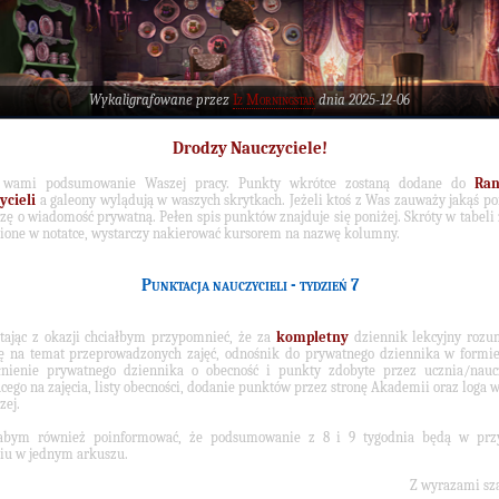
Wykaligrafowane przez
Iz Morningstar
dnia 2025-12-06
Drodzy Nauczyciele!
 wami podsumowanie Waszej pracy. Punkty wkrótce zostaną dodane do
Ran
ycieli
a galeony wylądują w waszych skrytkach. Jeżeli ktoś z Was zauważy jakąś p
szę o wiadomość prywatną. Pełen spis punktów znajduje się poniżej. Skróty w tabeli 
ione w notatce, wystarczy nakierować kursorem na nazwę kolumny.
Punktacja nauczycieli - tydzień 7
tając z okazji chciałbym przypomnieć, że za
kompletny
dziennik lekcyjny rozu
ę na temat przeprowadzonych zajęć, odnośnik do prywatnego dziennika w formie
łnienie prywatnego dziennika o obecność i punkty zdobyte przez ucznia/naucz
cego na zajęcia, listy obecności, dodanie punktów przez stronę Akademii oraz loga w
zej.
łabym również poinformować, że podsumowanie z 8 i 9 tygodnia będą w prz
iu w jednym arkuszu.
Z wyrazami sz