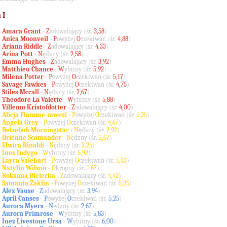
 I
Amara Grant
-
Z
adowalający (
śr.
3,58
)
Anica Moonveil
-
P
owyżej
O
czekiwań (
śr.
4,88
)
Ariana Riddle
-
Z
adowalający (
śr.
4,33
)
Arina Pott
-
N
ędzny (
śr.
2,58
)
Emma Hughes
-
Z
adowalający (
śr.
3,92
)
Matthieu Chance
-
W
ybitny (
śr.
5,92
)
Milena Potter
-
P
owyżej
O
czekiwań (
śr.
5,17
)
Savage Fawkes
-
P
owyżej
O
czekiwań (
śr.
4,75
)
Stiles Mccall
-
N
ędzny (
śr.
2,67
)
Theodore La Valette
-
W
ybitny (
śr.
5,88
)
Villemo Kristofdotter
-
Z
adowalający (
śr.
4,00
)
Alicja Flamme-mwezi
-
P
owyżej
O
czekiwań (
śr.
5,25
)
Angela Grey
-
P
owyżej
O
czekiwań (
śr.
4,67
)
Belzebub Morningstar
-
N
ędzny (
śr.
2,92
)
Brienne Scamander
-
N
ędzny (
śr.
2,67
)
Elwira Rinaldi
-
N
ędzny (
śr.
3,25
)
Inez Indygo
-
W
ybitny (
śr.
5,92
)
Layra Valehart
-
P
owyżej
O
czekiwań (
śr.
5,33
)
Natylin Wilson
-
O
kropny (
śr.
1,67
)
Roksana Bielecka
-
Z
adowalający (
śr.
4,42
)
Samanta Żaklin
-
P
owyżej
O
czekiwań (
śr.
5,25
)
Alex Vause
-
Z
adowalający (
śr.
3,94
)
April Canses
-
P
owyżej
O
czekiwań (
śr.
5,25
)
Aurora Myers
-
N
ędzny (
śr.
2,67
)
Aurora Primrose
-
W
ybitny (
śr.
5,83
)
Inez Livestone Ursa
-
W
ybitny (
śr.
6,00
)