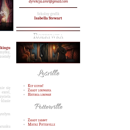
dyrekcja.amr@gmail.com
Szkolny grafik
Isabella Stewart
Rozrywka
kingu
omyłkę,
zostały
Kup kupon!
mie się
Zasady losowania
 excel,
Historia losowań
yciela
 klasie
yszłym
Zasady zabawy
Mistrz Potterville
acunku