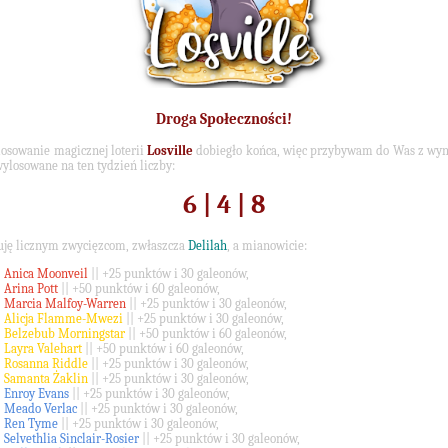
Droga Społeczności!
osowanie magicznej loterii
Losville
dobiegło końca, więc przybywam do Was z wy
wylosowane na ten tydzień liczby:
6 | 4 | 8
uję licznym zwycięzcom, zwłaszcza
Delilah
, a mianowicie:
Anica Moonveil
|| +25 punktów i 30 galeonów,
Arina Pott
|| +50 punktów i 60 galeonów,
Marcia Malfoy-Warren
|| +25 punktów i 30 galeonów,
Alicja Flamme-Mwezi
|| +25 punktów i 30 galeonów,
Belzebub Morningstar
|| +50 punktów i 60 galeonów,
Layra Valehart
|| +50 punktów i 60 galeonów,
Rosanna Riddle
|| +25 punktów i 30 galeonów,
Samanta Żaklin
|| +25 punktów i 30 galeonów,
Enroy Evans
|| +25 punktów i 30 galeonów,
Meado Verlac
|| +25 punktów i 30 galeonów,
Ren Tyme
|| +25 punktów i 30 galeonów,
Selvethlia Sinclair-Rosier
|| +25 punktów i 30 galeonów,