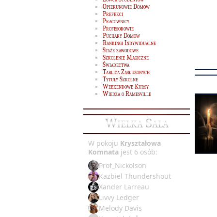
Opiekunowie Domów
Prefekci
Pracownicy
Profesorowie
Puchary Domów
Rankingi Indywidualne
Staże zawodowe
Szkolenie Magiczne
Świadectwa
Tablica Zasłużonych
Tytuły Szkolne
Weekendowe Kursy
Wiedza o Ramesville
Wielka Sala
W pokoju
Kryształowa
Komnata
jest 6 osób:
Prof_Nickolson
Kazbiel Thundershout
Xander Larreau
Livvy Ledger
Melody Davis