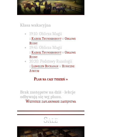
Klasa wakacyjna
19:10: Oblicza Magii
z
Kazbiel Thundershout
w
Opalowe
Ruiny
19:45: Oblicza Magii
z
Kazbiel Thundershout
w
Opalowe
Ruiny
20:20: Podstawy Runologii
z
Llewellyn Buchanan
w
Runiczne
Atrium
Plan na cały tydzień »
Brak zastępstw na dziś - lekcje
odbywają się wg planu.
Wszystkie zaplanowane zastępstwa
Sale