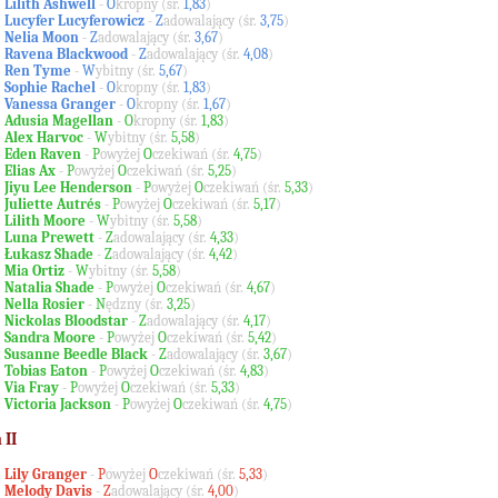
Lilith Ashwell
-
O
kropny (
śr.
1,83
)
Lucyfer Lucyferowicz
-
Z
adowalający (
śr.
3,75
)
Nelia Moon
-
Z
adowalający (
śr.
3,67
)
Ravena Blackwood
-
Z
adowalający (
śr.
4,08
)
Ren Tyme
-
W
ybitny (
śr.
5,67
)
Sophie Rachel
-
O
kropny (
śr.
1,83
)
Vanessa Granger
-
O
kropny (
śr.
1,67
)
Adusia Magellan
-
O
kropny (
śr.
1,83
)
Alex Harvoc
-
W
ybitny (
śr.
5,58
)
Eden Raven
-
P
owyżej
O
czekiwań (
śr.
4,75
)
Elias Ax
-
P
owyżej
O
czekiwań (
śr.
5,25
)
Jiyu Lee Henderson
-
P
owyżej
O
czekiwań (
śr.
5,33
)
Juliette Autrés
-
P
owyżej
O
czekiwań (
śr.
5,17
)
Lilith Moore
-
W
ybitny (
śr.
5,58
)
Luna Prewett
-
Z
adowalający (
śr.
4,33
)
Łukasz Shade
-
Z
adowalający (
śr.
4,42
)
Mia Ortiz
-
W
ybitny (
śr.
5,58
)
Natalia Shade
-
P
owyżej
O
czekiwań (
śr.
4,67
)
Nella Rosier
-
N
ędzny (
śr.
3,25
)
Nickolas Bloodstar
-
Z
adowalający (
śr.
4,17
)
Sandra Moore
-
P
owyżej
O
czekiwań (
śr.
5,42
)
Susanne Beedle Black
-
Z
adowalający (
śr.
3,67
)
Tobias Eaton
-
P
owyżej
O
czekiwań (
śr.
4,83
)
Via Fray
-
P
owyżej
O
czekiwań (
śr.
5,33
)
Victoria Jackson
-
P
owyżej
O
czekiwań (
śr.
4,75
)
 II
Lily Granger
-
P
owyżej
O
czekiwań (
śr.
5,33
)
Melody Davis
-
Z
adowalający (
śr.
4,00
)