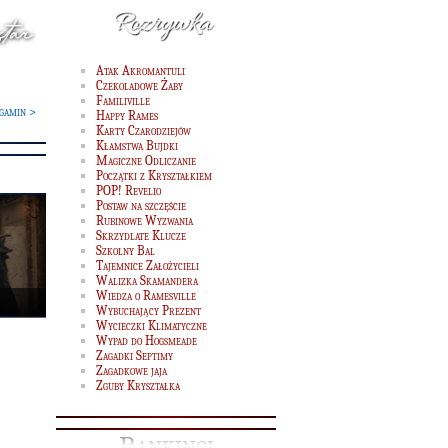
Atak Akromantuli
Czekoladowe Żaby
Familiville
gamin >
Happy Rames
Karty Czarodziejów
Kłamstwa Bujdki
Magiczne Odliczanie
Początki z Kryształkiem
POP! Revelio
Postaw na szczęście
Rubinowe Wyzwania
Skrzydlate Klucze
Szkolny Bal
Tajemnice Założycieli
Walizka Skamandera
Wiedza o Ramesville
Wybuchający Prezent
Wycieczki Klimatyczne
Wypad do Hogsmeade
Zagadki Septimy
Zagadkowe jaja
Zguby Kryształka
Rankingi