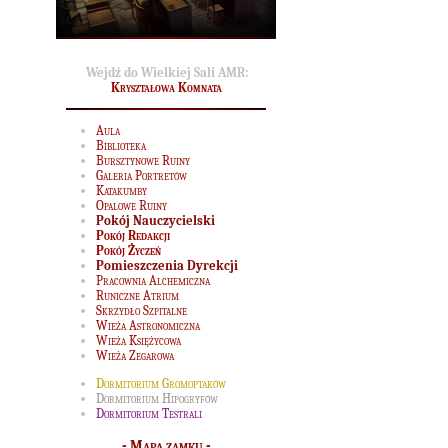
Wejdź do Wielkiej Sali AMR:
Kryształowa Komnata
Aula
Biblioteka
Bursztynowe Ruiny
Galeria Portretów
Katakumby
Opalowe Ruiny
Pokój Nauczycielski
Pokój Redakcji
Pokój Życzeń
Pomieszczenia Dyrekcji
Pracownia Alchemiczna
Runiczne Atrium
Skrzydło Szpitalne
Wieża Astronomiczna
Wieża Księżycowa
Wieża Zegarowa
Dormitorium Gromoptaków
Dormitorium Hipogryfów
Dormitorium Testrali
-
Mapa zamku
-