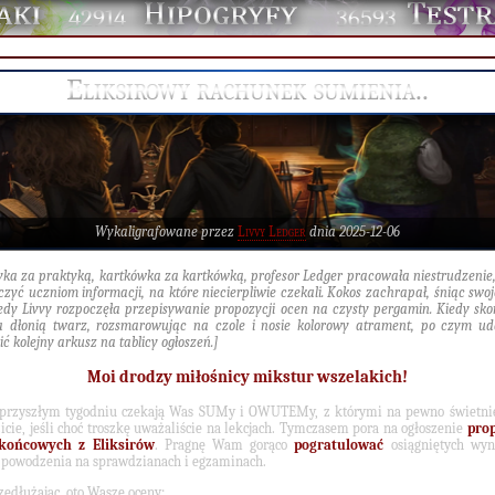
42914
36593
Eliksirowy rachunek sumienia..
Wykaligrafowane przez
Livvy Ledger
dnia 2025-12-06
yka za praktyką, kartkówka za kartkówką, profesor Ledger pracowała niestrudzenie
czyć uczniom informacji, na które niecierpliwie czekali. Kokos zachrapał, śniąc swoj
iedy Livvy rozpoczęła przepisywanie propozycji ocen na czysty pergamin. Kiedy sko
a dłonią twarz, rozsmarowując na czole i nosie kolorowy atrament, po czym ud
ić kolejny arkusz na tablicy ogłoszeń.]
Moi drodzy miłośnicy mikstur wszelakich!
 przyszłym tygodniu czekają Was SUMy i OWUTEMy, z którymi na pewno świetnie
icie, jeśli choć troszkę uważaliście na lekcjach. Tymczasem pora na ogłoszenie
prop
końcowych z Eliksirów
. Pragnę Wam gorąco
pogratulować
osiągniętych wy
 powodzenia na sprawdzianach i egzaminach.
zedłużając, oto Wasze oceny: