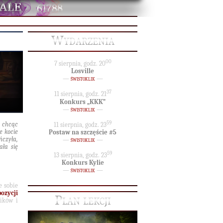
61788
Wydarzenia
00
7 sierpnia, godz. 20
Losville
—
świstoklik
—
37
11 sierpnia, godz. 21
Konkurs „KKK”
—
świstoklik
—
59
, chcąc
11 sierpnia, godz. 23
e kocie
Postaw na szczęście #5
ńczyła,
—
świstoklik
—
ała się
59
13 sierpnia, godz. 23
Konkurs Kylie
—
świstoklik
—
 sobie
ozycji
Plan lekcji
ników i