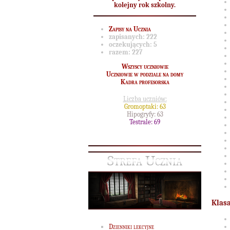
kolejny rok szkolny.
Zapisy na Ucznia
zapisanych:
222
oczekujących:
5
razem:
227
Wszyscy uczniowie
Uczniowie w podziale na domy
Kadra profesorska
Liczba uczniów:
Gromoptaki: 63
Hipogryfy: 63
Testrale: 69
Strefa Ucznia
Klasa
Dzienniki lekcyjne