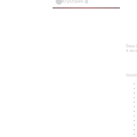
Kryształek 🤖
Ósme l
A oto 
Gratul