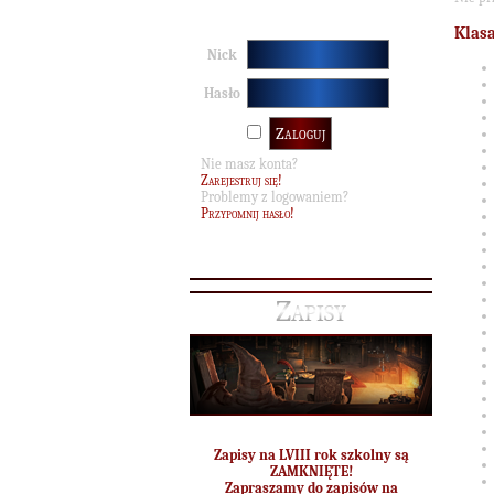
Klasa
Nick
Hasło
Nie masz konta?
Zarejestruj się!
Problemy z logowaniem?
Przypomnij hasło!
Zapisy
Zapisy na LVIII rok szkolny są
ZAMKNIĘTE!
Zapraszamy do zapisów na