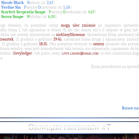
Nicole Black
-
N
ędzny (
śr.
2,67
)
Yvelise Sin
-
P
owyżej
O
czekiwań (
śr.
5,50
)
Scarlett Serpentis Snape
-
P
owyżej
O
czekiwań (
śr.
4,67
)
Soren Snape
-
W
ybitny (
śr.
6,00
)
muję również, że powyższe oceny
mogą ulec zmianie
po napisaniu sprawdz
dku klasy I, lub egzaminu w klasie II, ale nie więcej niż o 2 stopnie w górę lub
 które nie zostały wymienione są
nieklasyfikowane
. Sprawdzian klasy pierwszej o
czwartek
, 11 grudnia o godzinie
19:45
, natomiast klasa druga z egzaminem zmierz
, 12 grudnia o godzinie
18:35
. Oba powyższe terminy to
ostatni
moment aby przystą
zenia wiedzy, więc jeśli komukolwiek taki termin nie odpowiada, zapraszam do k
cordzie (
livvyledger
) lub przez sowę (
livvy.ledger@gmail.com
) w celu znalezienia do
u.
Życzę powodzenia na sprawd
Rozwiń per
Obowiązki profesorów #7