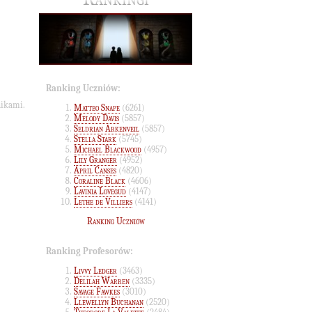
Ranking Uczniów:
nikami.
Matteo Snape
(6261)
Melody Davis
(5857)
Seldrian Arkenveil
(5857)
Stella Stark
(5745)
Michael Blackwood
(4957)
Lily Granger
(4952)
April Canses
(4820)
Coraline Black
(4606)
Lavinia Lovegud
(4147)
Lethe de Villiers
(4141)
Ranking Uczniów
Ranking Profesorów:
Livvy Ledger
(3463)
Delilah Warren
(3335)
Savage Fawkes
(3010)
Llewellyn Buchanan
(2520)