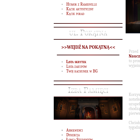
Humor z Ramesville
Kącik artystyczny
Kącik porad
ul. Pokątna
>>WEJDŹ NA POKĄTNĄ<<
Przed
Naucz
to pro
Lista skrytek
wyjaśn
Lista zakupów
Twój rachunek w BG
Izba Pamięci
Korzys
notatk
uzupe
chodzą
pierws
Chcia
tygodn
Absolwenci
Dyrekcja
Łowca Studentów