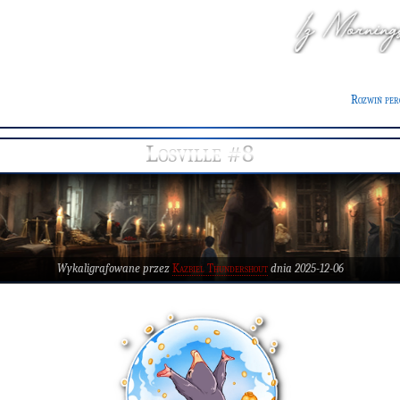
Rozwiń per
Losville #8
Wykaligrafowane przez
Kazbiel Thundershout
dnia 2025-12-06