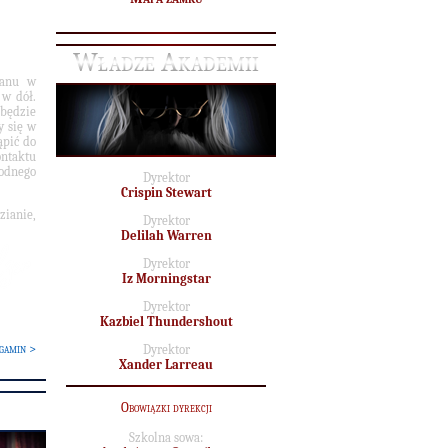
Władze Akademii
ianu w
 w dół.
dbędzie
y się w
pić do
ontaktu
godnego
Dyrektor
Crispin Stewart
zianie,
Dyrektor
Delilah Warren
Dyrektor
Iz Morningstar
Dyrektor
Kazbiel Thundershout
gamin >
Dyrektor
Xander Larreau
Obowiązki dyrekcji
Szkolna sowa: