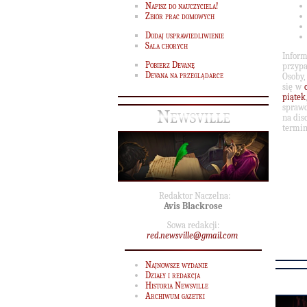
Napisz do nauczyciela!
Zbiór prac domowych
Dodaj usprawiedliwienie
Sala chorych
Infor
Pobierz Devanę
przypa
Devana na przeglądarce
Osoby,
się w
piątek
sprawd
Newsville
na dis
termin
Redaktor Naczelna:
Avis Blackrose
Sowa redakcji:
red.newsville@gmail.com
Najnowsze wydanie
Działy i redakcja
Historia Newsville
Archiwum gazetki