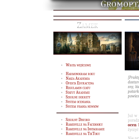
Zamek
Wrota wejściowe
Harmonogram roku
[Prakt
Nasza Akademia
dostar
Oferta Edukacyjna
sny, k
Regulamin czatu
potarł
Statut Akademii
powies
Szkolne dekrety
System oceniania
System pisania newsów
Już w
Szkolny Discord
poradz
Ramesville na Facebooku
ocen 
Ramesville na Instagramie
życzyć
Ramesville na TikToku
Nie pr