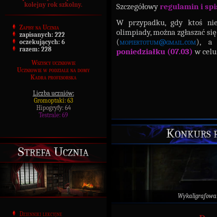
kolejny rok szkolny.
Szczegółowy
regulamin i sp
W przypadku, gdy ktoś ni
Zapisy na Ucznia
olimpiady, można zgłaszać si
zapisanych:
222
(
mopiertotum@gmail.com
), a
oczekujących:
6
razem:
228
poniedziałku (07.03)
w celu
Wszyscy uczniowie
Uczniowie w podziale na domy
Kadra profesorska
Liczba uczniów:
Gromoptaki: 63
Hipogryfy: 64
Testrale: 69
Konkurs p
Strefa Ucznia
Wykaligrafowa
Dzienniki lekcyjne