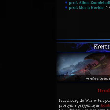
prof. Albus Zannichell
prof. Moria Nerios:
40 
Konku
Wykaligrafowane 
Drod
Przychodzę do Was w ten po
prostym i przyjemnym
konk