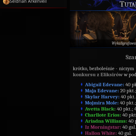
Seldrian Arkenveil
Tutaj
Wykaligrafowa
Sza
krótko, bezboleśnie - niczym
konkursu z Eliksirów
w pod
Abigail Edevane:
40 pk
Maja Edevane:
20 pkt.;
Skylar Harvey:
40 pkt.;
Mojmira Mole:
40 pkt.;
Avetta Black:
40 pkt.; 4
Charllote Erios:
40 pkt
Ariadna Williams:
40 p
Iz Morningstar:
40 gal
Hallon White:
40 gal.