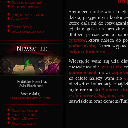
Dro
Napisz do nauczyciela!
Zbiór prac domowych
Aby nieco umilić wam kolejn
Dodaj usprawiedliwienie
dzisiaj przyjemnym konkurse
Sala chorych
które dała mi do rozwiązania
Pobierz Devanę
jej listę gości na urodziny 
Devana na przeglądarce
dlatego proszę was o pom
cytatów
, które należą do p
podać osobę
, która wypowi
Newsville
całym alfabetem
.
Wierzę, że wam się uda, dl
rozszyfrowanie
czterech
cy
podanie osób
oraz
uzupełni
Za całość należy wam się
40
Redaktor Naczelna:
niezbędne informacje znajdz
Avis Blackrose
będę czekać do
9 marca do 
Sowa redakcji:
skylarharvey.919@gmail.com
.
red.newsville@gmail.com
nazwiskiem oraz domem/funk
Najnowsze wydanie
Działy i redakcja
Historia Newsville
Archiwum gazetki