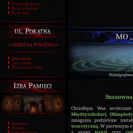
Humor z Ramesville
Kącik artystyczny
Kącik porad
ul. Pokątna
MO „
>>WEJDŹ NA POKĄTNĄ<<
Lista skrytek
Lista zakupów
Twój rachunek w BG
Wykaligrafowa
Izba Pamięci
Szanowna 
Chciałbym Was serdeczni
Międzyszkolnej Olimpiad
zmagania podzielone zost
Absolwenci
teoretyczną
. W pierwszym et
Dyrekcja
z samej
teorii
oraz
ro
Łowca Studentów