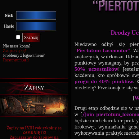
Nick
Hasło
Drodzy Uc
Niedawno odbył się pi
Nie masz konta?
"Piertotum Locomotor"
. W
Zarejestruj się!
Problemy z logowaniem?
znalazły się w arkuszu. Udzi
Przypomnij hasło!
punktowy wymagany, by przy
50% uczestników
! Jeste
każdemu, kto spróbował sw
progu do 40% punktów
. 
Zapisy
niedzielę? Przekonajcie się s
[
W
Drugi etap odbędzie się w na
w [
/
join piertotum_locomo
będzie miał charakter prakt
krokowej, wymnażania genet
Zapisy na LVIII rok szkolny są
wykonywania praktyk metodą d
ZAMKNIĘTE!
Zapraszamy do zapisów na