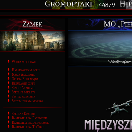
44879
Zamek
MO „Pie
Wrota wejściowe
Wykaligrafowa
Harmonogram roku
Nasza Akademia
Oferta Edukacyjna
Regulamin czatu
Statut Akademii
Szkolne dekrety
System oceniania
System pisania newsów
Szkolny Discord
Ramesville na Facebooku
Ramesville na Instagramie
Ramesville na TikToku