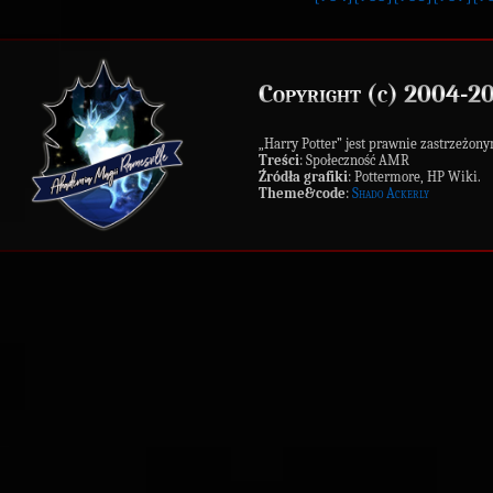
Copyright (c) 2004-2
„Harry Potter” jest prawnie zastrzeż
Treści
: Społeczność AMR
Źródła grafiki
: Pottermore, HP Wiki.
Theme&code
:
Shado Ackerly