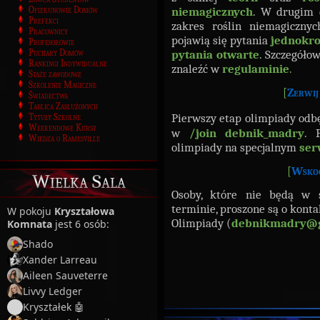
niemagicznych
. W drugim e
Opiekunowie Domów
Prefekci
zakres roślin niemagiczny
Pracownicy
pojawią się pytania
jednokr
Profesorowie
pytania otwarte
. Szczegółow
Puchary Domów
Rankingi Indywidualne
znaleźć w
regulaminie
.
Staże zawodowe
Szkolenie Magiczne
[
Zerwij
Świadectwa
Tablica Zasłużonych
Pierwszy etap olimpiady odbę
Tytuły Szkolne
Weekendowe Kursy
w
/join debnik_madry
. 
Wiedza o Ramesville
olimpiady na specjalnym
ser
[
Wskoc
Wielka Sala
Osoby, które nie będą w 
terminie, proszone są o kont
W pokoju
Kryształowa
Olimpiady (
debnikmadry@g
Komnata
jest 6 osób:
Shado
Xander Larreau
Aileen Sauveterre
Livvy Ledger
Kryształek 🤖