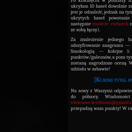
Po kliknięciu w poniższy 
ukryłam 10 haseł dowolnie 
jest je odnaleźć, jednak na t
ukrytych haseł powstani
następnie
znaleźć związek
m
ze sobą łączy).
Za znalezienie jednego h
odszyfrowanie anagramu — 5
Smokologią — kolejne 5 
punktów/galeonów, a poza ty
zostaną nagrodzone oceną W
udziału w zabawie!
[Kliknij tutaj, 
Na sowy z Waszymi odpowiedz
do północy. Wiadomości
vivienne.levittoux@gmail
przepadną wam punkty! W raz