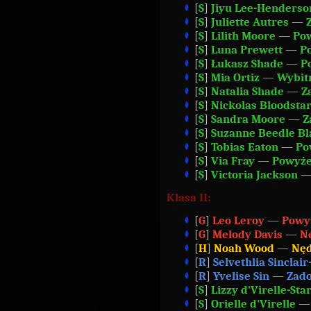
[
S
]
Jiyu Lee-Henderso
[
S
]
Juliette Autres
—
[
S
]
Lilith Moore
—
Po
[
S
]
Luna Prewett
—
P
[
S
]
Łukasz Shade
—
P
[
S
]
Mia Ortiz
—
Wybit
[
S
]
Natalia Shade
—
Z
[
S
]
Nickolas Bloodsta
[
S
]
Sandra Moore
—
Z
[
S
]
Suzanne Beedle Bl
[
S
]
Tobias Eaton
—
Po
[
S
]
Via Fray
—
Powyże
[
S
]
Victoria Jackson
Klasa II:
[
G
]
Leo Leroy
—
Powy
[
G
]
Melody Davis
—
N
[
H
]
Noah Wood
—
Nę
[
R
]
Selvethlia Sinclair
[
R
]
Yvelise Sin
—
Zado
[
S
]
Lizzy d'Virelle-Sta
[
S
]
Orielle d'Virelle