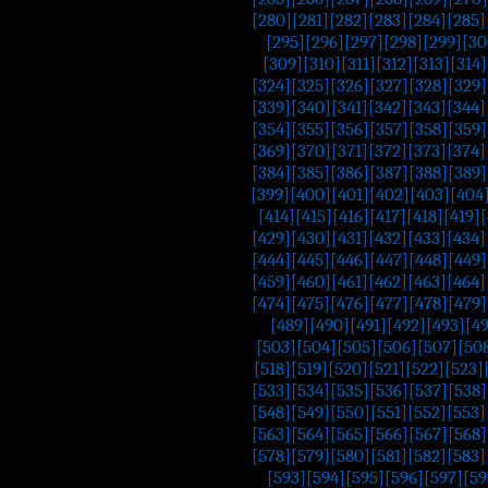
[280]
[281]
[282]
[283]
[284]
[285]
[295]
[296]
[297]
[298]
[299]
[30
[309]
[310]
[311]
[312]
[313]
[314]
[324]
[325]
[326]
[327]
[328]
[329]
[339]
[340]
[341]
[342]
[343]
[344]
[354]
[355]
[356]
[357]
[358]
[359]
[369]
[370]
[371]
[372]
[373]
[374]
[384]
[385]
[386]
[387]
[388]
[389]
[399]
[400]
[401]
[402]
[403]
[404
[414]
[415]
[416]
[417]
[418]
[419]
[
[429]
[430]
[431]
[432]
[433]
[434]
[444]
[445]
[446]
[447]
[448]
[449]
[459]
[460]
[461]
[462]
[463]
[464]
[474]
[475]
[476]
[477]
[478]
[479]
[489]
[490]
[491]
[492]
[493]
[4
[503]
[504]
[505]
[506]
[507]
[50
[518]
[519]
[520]
[521]
[522]
[523]
[533]
[534]
[535]
[536]
[537]
[538]
[548]
[549]
[550]
[551]
[552]
[553]
[563]
[564]
[565]
[566]
[567]
[568]
[578]
[579]
[580]
[581]
[582]
[583]
[593]
[594]
[595]
[596]
[597]
[59