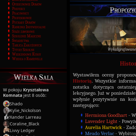
Opiekunowie Domów
Propozy
Prefekci
Pracownicy
Profesorowie
Puchary Domów
Rankingi Indywidualne
Staże zawodowe
Szkolenie Magiczne
Świadectwa
Tablica Zasłużonych
Wykaligrafowane
Tytuły Szkolne
Weekendowe Kursy
Wiedza o Ramesville
Histo
Wystawiłem oceny propono
Wielka Sala
Historią
. Wszystkie informa
notatka dotycząca ostatni
W pokoju
Kryształowa
lekcyjnego. Już w poniedział
Komnata
jest 8 osób:
wpłynie pozytywnie na koń
Shado
następująco:
Kylie_Nickolson
Hermiona Goodhart
- W
Xander Larreau
Lavender Light
- Powyże
Coraline_Black
Aurelia Hartwick
- Zado
Livvy Ledger
Meado Verlac
- Wybitny 