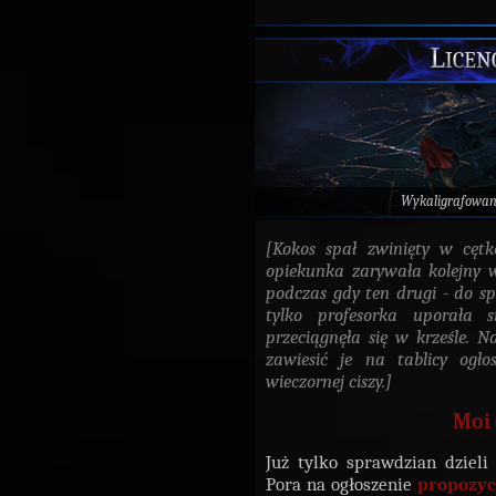
Licenc
Wykaligrafowan
[Kokos spał zwinięty w cęt
opiekunka zarywała kolejny w
podczas gdy ten drugi - do sp
tylko profesorka uporała s
przeciągnęła się w krześle. Na
zawiesić je na tablicy ogł
wieczornej ciszy.]
Moi 
Już tylko sprawdzian dzieli
Pora na ogłoszenie
propozyc