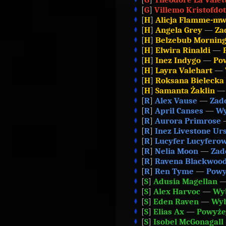
[
G
]
Villemo Kristofdot
[
H
]
Alicja Flamme-mw
[
H
]
Angela Grey
—
Za
[
H
]
Belzebub Morning
[
H
]
Elwira Rinaldi
—
[
H
]
Inez Indygo
—
Po
[
H
]
Layra Valehart
—
[
H
]
Roksana Bielecka
[
H
]
Samanta Żaklin
[
R
]
Alex Vause
—
Zad
[
R
]
April Canses
—
Wy
[
R
]
Aurora Primrose
[
R
]
Inez Livestone Ur
[
R
]
Lucyfer Lucyferow
[
R
]
Nelia Moon
—
Zad
[
R
]
Ravena Blackwoo
[
R
]
Ren Tyme
—
Powy
[
S
]
Adusia Magellan
[
S
]
Alex Harvoc
—
Wy
[
S
]
Eden Raven
—
Wyb
[
S
]
Elias Ax
—
Powyże
[
S
]
Isobel McGonagall