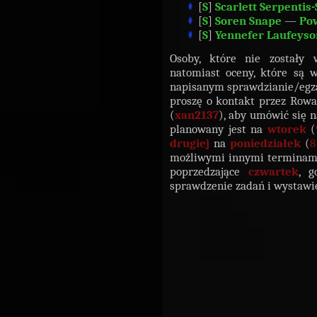
[
S
]
Scarlett Serpentis
[
S
]
Soren Snape
—
Po
[
S
]
Yennefer Laufeyso
Osoby, które nie zostały
natomiast oceny, które są 
napisanym sprawdzianie/egz
proszę o kontakt przez Rowa
(
xan2137
), aby umówić się 
planowany jest na
wtorek
(
drugiej
na
poniedziałek
(
8
możliwymi innymi terminami 
poprzedzające
czwartek
, 
sprawdzenie zadań i wystawi