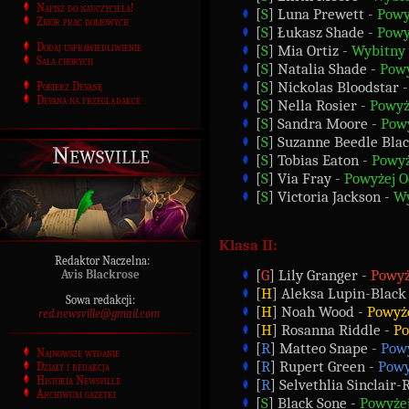
Napisz do nauczyciela!
[
S
] Luna Prewett -
Powy
Zbiór prac domowych
[
S
] Łukasz Shade -
Powy
Dodaj usprawiedliwienie
[
S
] Mia Ortiz -
Wybitny
Sala chorych
[
S
] Natalia Shade -
Powy
[
S
] Nickolas Bloodstar 
Pobierz Devanę
Devana na przeglądarce
[
S
] Nella Rosier -
Powyż
[
S
] Sandra Moore -
Pow
[
S
] Suzanne Beedle Bla
Newsville
[
S
] Tobias Eaton -
Powyż
[
S
] Via Fray -
Powyżej 
[
S
] Victoria Jackson -
Wy
Klasa II:
Redaktor Naczelna:
[
G
] Lily Granger -
Powyż
Avis Blackrose
[
H
] Aleksa Lupin-Black
Sowa redakcji:
[
H
] Noah Wood -
Powyż
red.newsville@gmail.com
[
H
] Rosanna Riddle -
Po
[
R
] Matteo Snape -
Pow
Najnowsze wydanie
[
R
] Rupert Green -
Powy
Działy i redakcja
Historia Newsville
[
R
] Selvethlia Sinclair-
Archiwum gazetki
[
S
] Black Sone -
Powyże