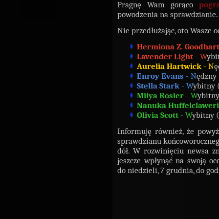
Pragnę Wam gorąco
pogr
powodzenia na sprawdzianie.
Nie przedłużając, oto Wasze o
Hermiona Z. Goodhar
Lavender Light
- W
ybi
Aurelia Hartwick
- N
ę
Enroy
Evans
- N
ędzny 
Stella Stark
- W
ybitny 
Miiya Rosier
- W
ybitny
Nanuka Huffelclawer
Olivia Scott
- W
ybitny 
Informuję również, że powy
sprawdzianu końcoworocznego,
dół. W rozwinięciu newsa zn
jeszcze wpłynąć na swoją o
do niedzieli, 7 grudnia, do god