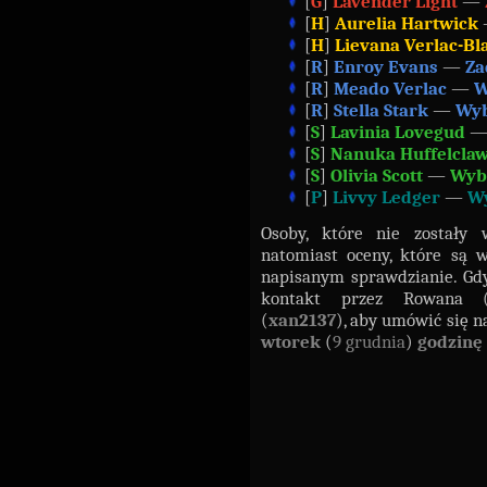
[
G
]
Lavender Light
—
[
H
]
Aurelia Hartwick
[
H
]
Lievana Verlac-Bl
[
R
]
Enroy Evans
—
Za
[
R
]
Meado Verlac
—
W
[
R
]
Stella Stark
—
Wyb
[
S
]
Lavinia Lovegud
[
S
]
Nanuka Huffelcla
[
S
]
Olivia Scott
—
Wyb
[
P
]
Livvy Ledger
—
Wy
Osoby, które nie zostały
natomiast oceny, które są 
napisanym sprawdzianie. Gd
kontakt przez Rowana 
(
xan2137
), aby umówić się n
wtorek
(
9 grudnia
)
godzinę