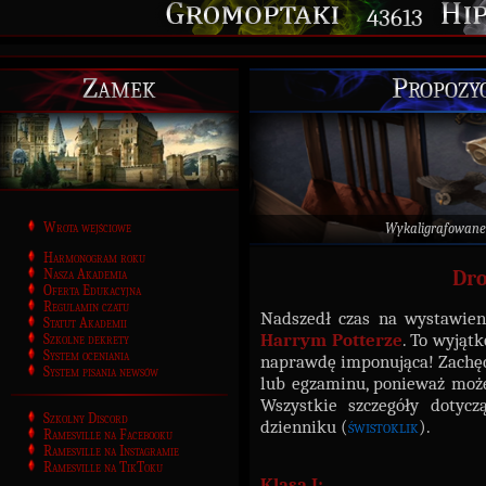
43613
Zamek
Propozy
Wrota wejściowe
Wykaligrafowane
Harmonogram roku
Nasza Akademia
Dro
Oferta Edukacyjna
Regulamin czatu
Nadszedł czas na wystawien
Statut Akademii
Harrym Potterze
. To wyjątk
Szkolne dekrety
System oceniania
naprawdę imponująca! Zachęc
System pisania newsów
lub egzaminu, ponieważ może
Wszystkie szczegóły dotyc
Szkolny Discord
dzienniku (
świstoklik
).
Ramesville na Facebooku
Ramesville na Instagramie
Ramesville na TikToku
Klasa I: