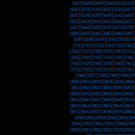
[607]
[608]
[609]
[610]
[611]
[612
[622]
[623]
[624]
[625]
[626]
[627]
[637]
[638]
[639]
[640]
[641]
[642]
[652]
[653]
[654]
[655]
[656]
[657]
[667]
[668]
[669]
[670]
[671]
[672]
[682]
[683]
[684]
[685]
[686]
[687]
[697]
[698]
[699]
[700]
[701]
[70
[711]
[712]
[713]
[714]
[715]
[716]
[726]
[727]
[728]
[729]
[730]
[731]
[741]
[742]
[743]
[744]
[745]
[746]
[756]
[757]
[758]
[759]
[760]
[761]
[771]
[772]
[773]
[774]
[775]
[776]
[786]
[787]
[788]
[789]
[790]
[7
[800]
[801]
[802]
[803]
[804]
[805
[815]
[816]
[817]
[818]
[819]
[820]
[830]
[831]
[832]
[833]
[834]
[835]
[845]
[846]
[847]
[848]
[849]
[850]
[860]
[861]
[862]
[863]
[864]
[865]
[875]
[876]
[877]
[878]
[879]
[880]
[890]
[891]
[892]
[893]
[894]
[89
[904]
[905]
[906]
[907]
[908]
[90
[919]
[920]
[921]
[922]
[923]
[924]