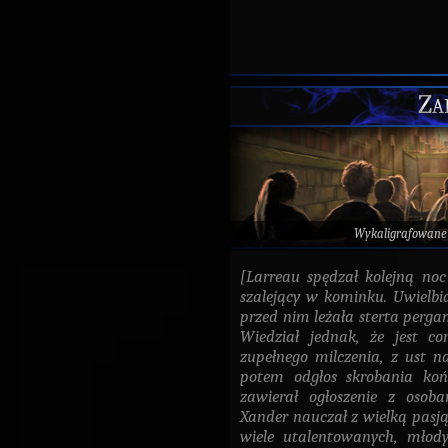
Za
Wykaligrafowane
[Larreau spędzał kolejną no
szalejący w kominku. Uwielbi
przed nim leżała sterta perga
Wiedział jednak, że jest cor
zupełnego milczenia, z ust na
potem odgłos skrobania koń
zawierał ogłoszenie z osob
Xander nauczał z wielką pasją.
wiele utalentowanych, młod