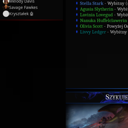
Melody Davis
Stella Stark
- Wybitny (ś
Savage Fawkes
Agusia Slytherin
- Wybit
Kryształek 🤖
Lavinia Lovegud
- Wybit
Nanuka Huffelclawerin
Olivia Scott
- Powyżej Oc
Livvy Ledger
- Wybitny (
Szykuje