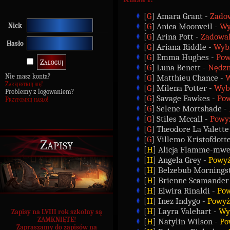
[
G
] Amara Grant -
Zadow
[
G
] Anica Moonveil -
Wy
Nick
[
G
] Arina Pott -
Zadowal
Hasło
[
G
] Ariana Riddle -
Wyb
[
G
] Emma Hughes -
Pow
[
G
] Luna Benett -
Nędz
Nie masz konta?
[
G
] Matthieu Chance -
W
Zarejestruj się!
[
G
] Milena Potter -
Wyb
Problemy z logowaniem?
[
G
] Savage Fawkes -
Pow
Przypomnij hasło!
[
G
] Selene Mortshade -
[
G
] Stiles Mccall -
Powy
[
G
] Theodore La Valette
[
G
] Villemo Kristofdott
Zapisy
[
H
] Alicja Flamme-mwe
[
H
] Angela Grey -
Powyż
[
H
] Belzebub Mornings
[
H
] Brienne Scamander
[
H
] Elwira Rinaldi -
Pow
[
H
] Inez Indygo -
Powyż
[
H
] Layra Valehart -
Wy
Zapisy na LVIII rok szkolny są
ZAMKNIĘTE!
[
H
] Natylin Wilson -
Po
Zapraszamy do zapisów na