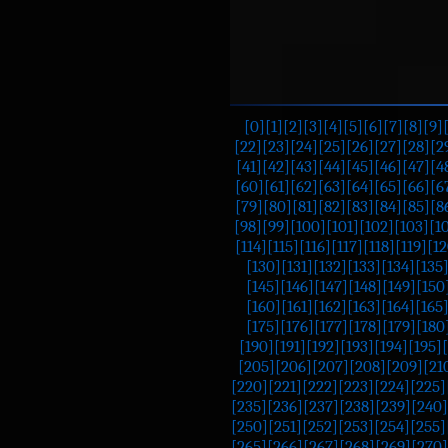
[0]
[1]
[2]
[3]
[4]
[5]
[6]
[7]
[8]
[9]
[22]
[23]
[24]
[25]
[26]
[27]
[28]
[2
[41]
[42]
[43]
[44]
[45]
[46]
[47]
[4
[60]
[61]
[62]
[63]
[64]
[65]
[66]
[6
[79]
[80]
[81]
[82]
[83]
[84]
[85]
[8
[98]
[99]
[100]
[101]
[102]
[103]
[1
[114]
[115]
[116]
[117]
[118]
[119]
[12
[130]
[131]
[132]
[133]
[134]
[135
[145]
[146]
[147]
[148]
[149]
[150
[160]
[161]
[162]
[163]
[164]
[165
[175]
[176]
[177]
[178]
[179]
[180
[190]
[191]
[192]
[193]
[194]
[195]
[205]
[206]
[207]
[208]
[209]
[21
[220]
[221]
[222]
[223]
[224]
[225]
[235]
[236]
[237]
[238]
[239]
[240]
[250]
[251]
[252]
[253]
[254]
[255]
[265]
[266]
[267]
[268]
[269]
[270]