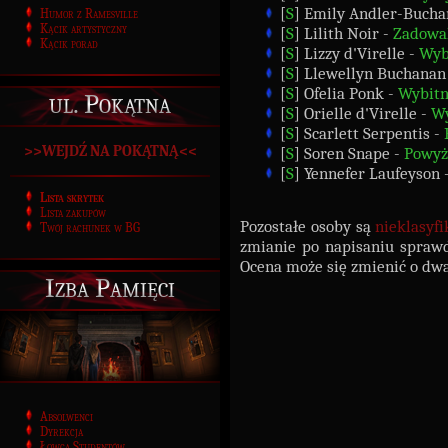
[
S
] Emily Andler-Bucha
Humor z Ramesville
Kącik artystyczny
[
S
] Lilith Noir -
Zadowal
Kącik porad
[
S
] Lizzy d'Virelle -
Wyb
[
S
] Llewellyn Buchanan
[
S
] Ofelia Ponk -
Wybit
ul. Pokątna
[
S
] Orielle d'Virelle -
Wy
[
S
] Scarlett Serpentis -
>>WEJDŹ NA POKĄTNĄ<<
[
S
] Soren Snape -
Powyż
[
S
] Yennefer Laufeyson 
Lista skrytek
Lista zakupów
Pozostałe osoby są
nieklasyf
Twój rachunek w BG
zmianie po napisaniu sprawd
Ocena może się zmienić o dwa
Izba Pamięci
Absolwenci
Dyrekcja
Łowca Studentów