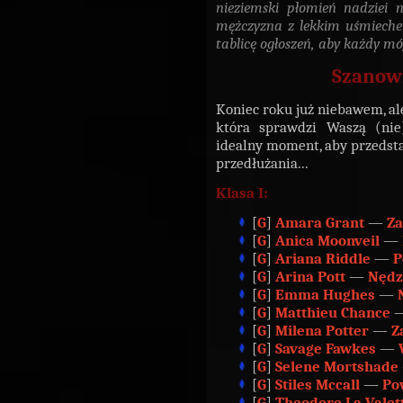
nieziemski płomień nadziei 
mężczyzna z lekkim uśmiechem
tablicę ogłoszeń, aby każdy mó
Szanow
Koniec roku już niebawem, a
która sprawdzi Waszą (nie
idealny moment, aby przeds
przedłużania...
Klasa I:
[
G
]
Amara Grant
—
Za
[
G
]
Anica Moonveil
—
[
G
]
Ariana Riddle
—
P
[
G
]
Arina Pott
—
Nędz
[
G
]
Emma Hughes
—
[
G
]
Matthieu Chance
[
G
]
Milena Potter
—
Z
[
G
]
Savage Fawkes
—
[
G
]
Selene Mortshade
[
G
]
Stiles Mccall
—
Po
[
G
]
Theodore La Valet