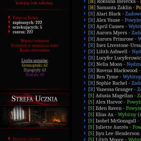
[
H
] Roksana Bielecka -
kolejny rok szkolny.
[
H
] Samanta Żaklin -
P
[
R
] Alari Black -
Zadowa
Zapisy na Ucznia
[
R
] Alex Vause -
Powyże
zapisanych:
222
[
R
] April Canses -
Wybi
oczekujących:
5
[
R
] Aurora Myers -
Zad
razem:
227
[
R
] Aurora Primrose -
W
Wszyscy uczniowie
[
R
] Inez Livestone-Ursa
Uczniowie w podziale na domy
Kadra profesorska
[
R
] Lilith Ashwell -
Nęd
[
R
] Lucyfer Lucyferowic
Liczba uczniów:
[
R
] Nelia Moon -
Nędzn
Gromoptaki: 63
[
R
] Ravena Blackwood 
Hipogryfy: 63
Testrale: 69
[
R
] Ren Tyme -
Wybitn
[
R
] Sophie Rachel -
Zad
[
R
] Vanessa Granger -
Z
[
S
] Adusia Magellan -
Z
Strefa Ucznia
[
S
] Alex Harvoc -
Powyż
[
S
] Eden Raven -
Powyże
[
S
] Elias Ax -
Wybitny
(ś
[
S
] Isobel McGonagall -
[
S
] Juliette Autrés -
Pow
[
S
] Jiyu Lee-Henderson
[
S
] Lilith Moore -
Wybi
Dzienniki lekcyjne