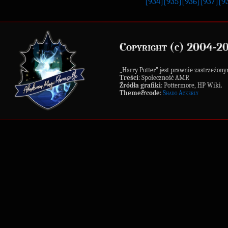
[934]
[935]
[936]
[937]
[9
Copyright (c) 2004-2
„Harry Potter” jest prawnie zastrzeż
Treści
: Społeczność AMR
Źródła grafiki
: Pottermore, HP Wiki.
Theme&code
:
Shado Ackerly