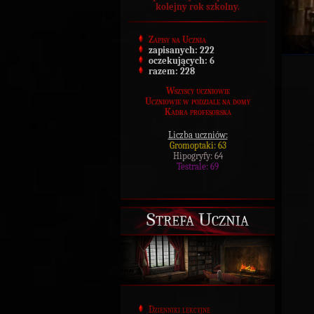
kolejny rok szkolny.
Zapisy na Ucznia
zapisanych:
222
oczekujących:
6
razem:
228
Wszyscy uczniowie
Uczniowie w podziale na domy
Kadra profesorska
Liczba uczniów:
Gromoptaki: 63
Hipogryfy: 64
Testrale: 69
Strefa Ucznia
Dzienniki lekcyjne