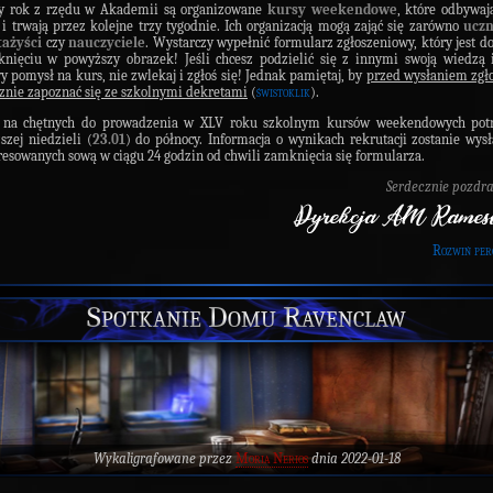
ny rok z rzędu w Akademii są organizowane
kursy weekendowe
, które odbywaj
 i trwają przez kolejne trzy tygodnie. Ich organizacją mogą zająć się zarówno
uczn
tażyści
czy
nauczyciele
. Wystarczy wypełnić formularz zgłoszeniowy, który jest d
knięciu w powyższy obrazek! Jeśli chcesz podzielić się z innymi swoją wiedzą
y pomysł na kurs, nie zwlekaj i zgłoś się! Jednak pamiętaj, by
przed wysłaniem zgł
znie zapoznać się ze szkolnymi dekretami
(
świstoklik
).
 na chętnych do prowadzenia w XLV roku szkolnym kursów weekendowych pot
ższej niedzieli (
23.01
) do północy. Informacja o wynikach rekrutacji zostanie wys
resowanych sową w ciągu 24 godzin od chwili zamknięcia się formularza.
Serdecznie pozdr
Rozwiń per
Spotkanie Domu Ravenclaw
Wykaligrafowane przez
Moria Nerios
dnia 2022-01-18