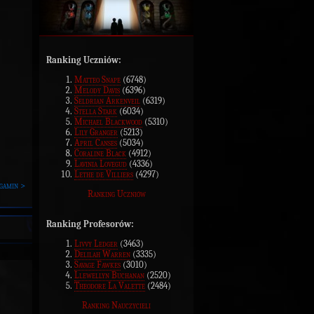
Ranking Uczniów:
Matteo Snape
(6748)
Melody Davis
(6396)
Seldrian Arkenveil
(6319)
Stella Stark
(6034)
Michael Blackwood
(5310)
Lily Granger
(5213)
April Canses
(5034)
Coraline Black
(4912)
Lavinia Lovegud
(4336)
Lethe de Villiers
(4297)
gamin >
Ranking Uczniów
Ranking Profesorów:
Livvy Ledger
(3463)
Delilah Warren
(3335)
Savage Fawkes
(3010)
Llewellyn Buchanan
(2520)
Theodore La Valette
(2484)
Ranking Nauczycieli