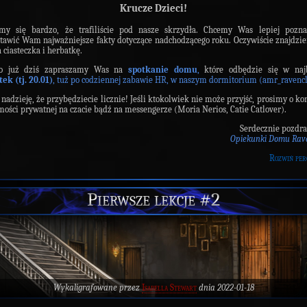
Krucze Dzieci!
ymy się bardzo, że trafiliście pod nasze skrzydła. Chcemy Was lepiej pozna
tawić Wam najważniejsze fakty dotyczące nadchodzącego roku. Oczywiście znajdzi
a ciasteczka i herbatkę.
go już dziś zapraszamy Was na
spotkanie domu
,
które odbędzie się w najb
tek
(tj. 20.01)
, tuż po codziennej zabawie HR, w naszym dormitorium (amr_ravenc
adzieję, że przybędziecie licznie! Jeśli ktokolwiek nie może przyjść, prosimy o ko
ości prywatnej na czacie bądź na messengerze (Moria Nerios, Catie Catlover).
Serdecznie pozdr
Opiekunki Domu Rav
Rozwiń per
Pierwsze lekcje #2
Wykaligrafowane przez
Isabella Stewart
dnia 2022-01-18