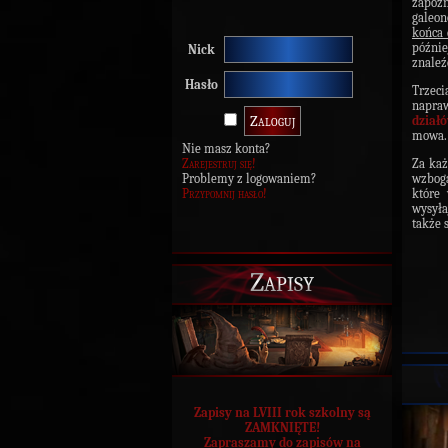
zapozn
galeo
końca 
późnie
Nick
znaleź
Hasło
Trzeci
napra
dział
mowa
Nie masz konta?
Zarejestruj się!
Za ka
Problemy z logowaniem?
wzbog
Przypomnij hasło!
które
wysyła
także 
Zapisy
Zapisy na LVIII rok szkolny są
ZAMKNIĘTE!
Zapraszamy do zapisów na