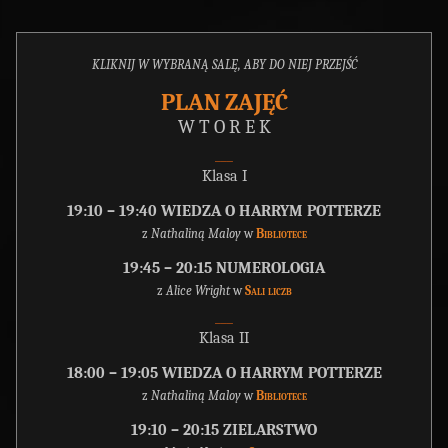
KLIKNIJ W WYBRANĄ SALĘ, ABY DO NIEJ PRZEJŚĆ
PLAN ZAJĘĆ
W T O R E K
___
Klasa I
19:10 – 19:40 WIEDZA O HARRYM POTTERZE
z
Nathaliną Maloy
w
Bibliotece
19:45 – 20:15 NUMEROLOGIA
z
Alice Wright
w
Sali liczb
___
Klasa II
18:00 – 19:05 WIEDZA O HARRYM POTTERZE
z
Nathaliną Maloy
w
Bibliotece
19:10 – 20:15 ZIELARSTWO