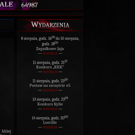
64987
Wydarzenia
00
8 sierpnia, godz. 16
do 10 sierpnia,
00
godz. 18
Zagadkowe Jaja
—
świstoklik
—
37
11 sierpnia, godz. 21
Konkurs „KKK”
—
świstoklik
—
59
11 sierpnia, godz. 23
Postaw na szczęście #5
—
świstoklik
—
59
13 sierpnia, godz. 23
Konkurs Kylie
—
świstoklik
—
00
14 sierpnia, godz. 20
Losville
—
świstoklik
—
 bliżej