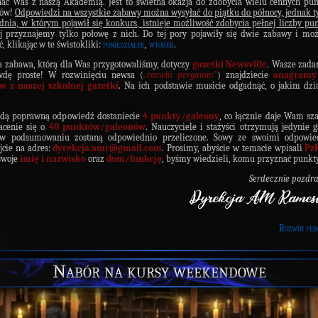
ać Was z naszą Akademią. Jest to świetna okazja do zdobycia wielu cennych pu
nów!
Odpowiedzi na wszystkie zabawy można wysyłać do piątku do północy, jednak t
dnia, w którym pojawił się konkurs, istnieje możliwość zdobycia pełnej liczby pu
j przyznajemy tylko połowę z nich. Do tej pory pojawiły się dwie zabawy i moż
ć, klikając w te świstokliki:
poniedziałek
,
wtorek
.
a zabawa, którą dla Was przygotowaliśmy, dotyczy
gazetki Newsville
. Wasze zadan
wdę proste! W rozwinięciu newsa (
„rozwiń pergamin”
) znajdziecie
anagramy
ów z naszej szkolnej gazetki
. Na ich podstawie musicie odgadnąć, o jakim dzia
.
żdą poprawną odpowiedź dostaniecie
4 punkty/galeony
, co łącznie daje Wam sz
acenie się o
40 punktów/galeonów
. Nauczyciele i stażyści otrzymują jedynie g
 w podsumowaniu zostaną odpowiednio przeliczone. Sowy ze swoimi odpowie
jcie na adres:
dyrekcja.amr@gmail.com
. Prosimy, abyście w temacie wpisali
Pz
swoje
imię i nazwisko
oraz
dom/funkcję
, byśmy wiedzieli, komu przyznać punkt
Serdecznie pozdr
Rozwiń per
Nabór na kursy weekendowe