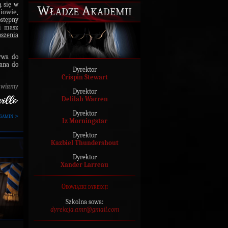
ą się w
Władze Akademii
iowie
,
ostępny
 i masz
oszenia
rwa do
łana do
Dyrektor
Crispin Stewart
awiamy
Dyrektor
Delilah Warren
Dyrektor
gamin >
Iz Morningstar
Dyrektor
Kazbiel Thundershout
Dyrektor
Xander Larreau
Obowiązki dyrekcji
Szkolna sowa:
dyrekcja.amr@gmail.com