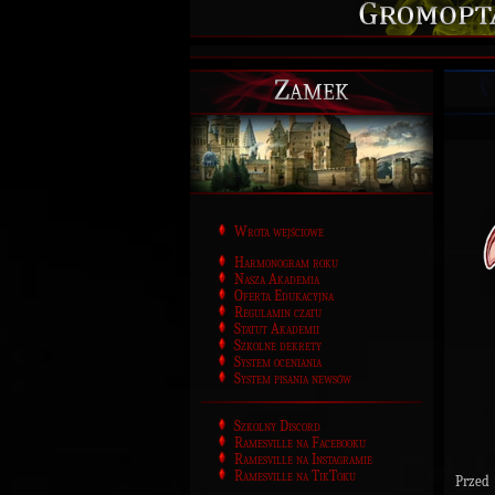
Zamek
Wrota wejściowe
Harmonogram roku
Nasza Akademia
Oferta Edukacyjna
Regulamin czatu
Statut Akademii
Szkolne dekrety
System oceniania
System pisania newsów
Szkolny Discord
Ramesville na Facebooku
Ramesville na Instagramie
Ramesville na TikToku
Przed 