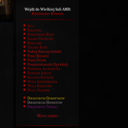
Wejdź do Wielkiej Sali AMR:
Kryształowa Komnata
Aula
Biblioteka
Bursztynowe Ruiny
Galeria Portretów
Katakumby
Opalowe Ruiny
Pokój Nauczycielski
Pokój Redakcji
Pokój Życzeń
Pomieszczenia Dyrekcji
Pracownia Alchemiczna
Runiczne Atrium
Skrzydło Szpitalne
Wieża Astronomiczna
Wieża Księżycowa
Wieża Zegarowa
Dormitorium Gromoptaków
Dormitorium Hipogryfów
Dormitorium Testrali
-
Mapa zamku
-