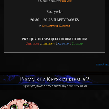
z
Morią Nerios
w
Cieplarni
___
Rozrywka
20:30 – 20:45 HAPPY RAMES
w
Kryształowej Komnacie
PRZEJDŹ DO SWOJEGO DORMITORIUM
Gryffindor
I
Hufflepuff
I
Ravenclaw
I
Slytherin
Rozwiń per
Początki z Kryształkiem #2
Wykaligrafowane przez
Nieznany
dnia 2022-01-18