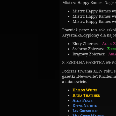
Mistrza Happy Rames. Nagrod
Mistrz Happy Rames wś
Mistrz Happy Rames wś
Mistrz Happy Rames wś
Również przez ten rok szko
Kryształka, dyplomy dla najba
Złoty Zbieracz -
Albus Z
Srebrny Zbieracz -
Zinn
Brązowy Zbieracz -
Aria
8. SZKOLNA GAZETKA
NEW
Podczas trwania XLIV roku sz
gazetki „Newsville”. Każdem
a mianowicie:
Hallon White
Katja Thatcher
Allie Peace
Defne Nefrite
Ley Grenouille
Mia Ginny Malfoy