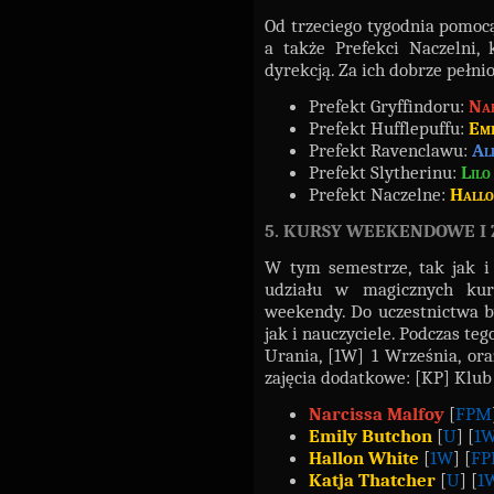
Od trzeciego tygodnia pomoc
a także Prefekci Naczelni,
dyrekcją. Za ich dobrze pełn
Prefekt Gryffindoru:
Nar
Prefekt Hufflepuffu:
Emi
Prefekt Ravenclawu:
Al
Prefekt Slytherinu:
Lilo
Prefekt Naczelne:
Hallo
5. KURSY WEEKENDOWE I
W tym semestrze, tak jak i 
udziału w magicznych kur
weekendy. Do uczestnictwa by
jak i nauczyciele. Podczas teg
Urania, [1W] 1 Września, or
zajęcia dodatkowe: [KP] Klub
Narcissa Malfoy
[
FPM
Emily Butchon
[
U
] [
1
Hallon White
[
1W
] [
F
Katja Thatcher
[
U
] [
1