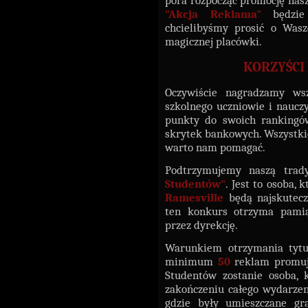
pora rozpocząć promocję nasz
"
Akcja Reklama
"
będzi
chcielibyśmy prosić o Was
magicznej placówki.
KORZYŚCI
Oczywiście nagradzamy ws
szkolnego uczniowie i naucz
punkty do swoich rankingów
skrytek bankowych. Wszystkie
warto nam pomagać.
Podtrzymujemy naszą trad
Studentów"
. Jest to osoba,
Ramesville
będą najskutecz
ten konkurs otrzyma pami
przez dyrekcję.
Warunkiem otrzymania tyt
minimum
50
reklam promuj
Studentów zostanie osoba, k
zakończeniu całego wydarzen
gdzie były umieszczane gra