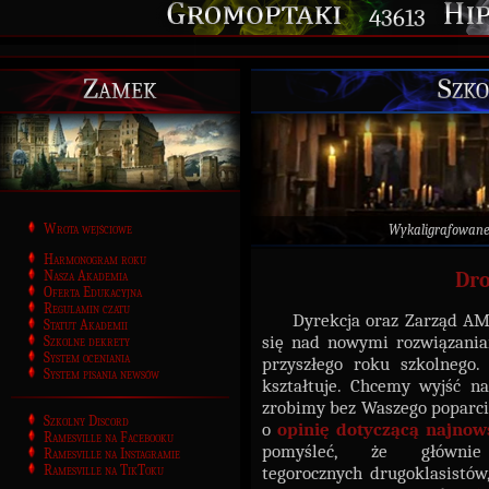
43613
Zamek
Szko
Wrota wejściowe
Wykaligrafowan
Harmonogram roku
Nasza Akademia
Dro
Oferta Edukacyjna
Regulamin czatu
Dyrekcja oraz Zarząd AM R
Statut Akademii
się nad nowymi rozwiązania
Szkolne dekrety
System oceniania
przyszłego roku szkolnego.
System pisania newsów
kształtuje. Chcemy wyjść n
zrobimy bez Waszego poparcia
Szkolny Discord
o
opinię dotyczącą najnow
Ramesville na Facebooku
pomyśleć, że główni
Ramesville na Instagramie
Ramesville na TikToku
tegorocznych drugoklasistów