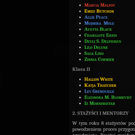
Marcia Malfoy
Emily Butchon
Allie Peace
Mojmira Mole
Avetta Black
Charllote Erios
Dzuli S. Delphinus
Lilo Delune
Saga Lind
Zinnia Cormier
Klasa II
Hallon White
Katja Thatcher
Ley Grenouille
Eleonora M. Blomkvist
Iz Morningstar
2. STAŻYŚCI I MENTORZY
W tym roku 8 stażystów podję
powodzeniem proces przygot