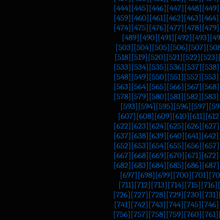
[444]
[445]
[446]
[447]
[448]
[449]
[459]
[460]
[461]
[462]
[463]
[464]
[474]
[475]
[476]
[477]
[478]
[479]
[489]
[490]
[491]
[492]
[493]
[4
[503]
[504]
[505]
[506]
[507]
[50
[518]
[519]
[520]
[521]
[522]
[523]
[533]
[534]
[535]
[536]
[537]
[538]
[548]
[549]
[550]
[551]
[552]
[553]
[563]
[564]
[565]
[566]
[567]
[568]
[578]
[579]
[580]
[581]
[582]
[583]
[593]
[594]
[595]
[596]
[597]
[59
[607]
[608]
[609]
[610]
[611]
[612
[622]
[623]
[624]
[625]
[626]
[627]
[637]
[638]
[639]
[640]
[641]
[642]
[652]
[653]
[654]
[655]
[656]
[657]
[667]
[668]
[669]
[670]
[671]
[672]
[682]
[683]
[684]
[685]
[686]
[687]
[697]
[698]
[699]
[700]
[701]
[70
[711]
[712]
[713]
[714]
[715]
[716]
[726]
[727]
[728]
[729]
[730]
[731]
[741]
[742]
[743]
[744]
[745]
[746]
[756]
[757]
[758]
[759]
[760]
[761]