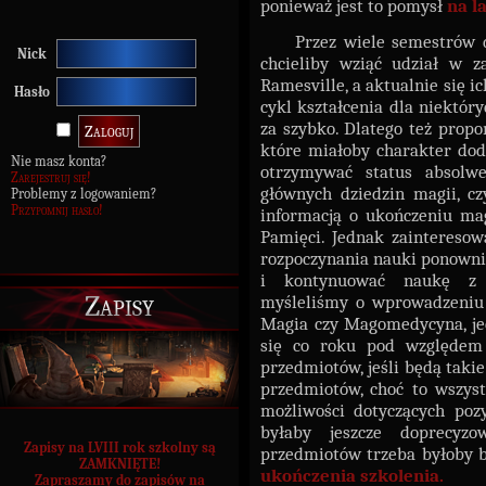
ponieważ jest to pomysł
na l
Przez wiele semestrów doci
Nick
chcieliby wziąć udział w z
Ramesville, a aktualnie się ic
Hasło
cykl kształcenia dla niektóry
za szybko. Dlatego też pro
które miałoby charakter dod
Nie masz konta?
otrzymywać status absolwe
Zarejestruj się!
głównych dziedzin magii, cz
Problemy z logowaniem?
Przypomnij hasło!
informacją o ukończeniu mag
Pamięci. Jednak zainteresow
rozpoczynania nauki ponownie
i kontynuować naukę z 
Zapisy
myśleliśmy o wprowadzeniu 
Magia czy Magomedycyna, jed
się co roku pod względem
przedmiotów, jeśli będą taki
przedmiotów, choć to wszyst
możliwości dotyczących poz
byłaby jeszcze doprecyz
Zapisy na LVIII rok szkolny są
przedmiotów trzeba byłoby 
ZAMKNIĘTE!
ukończenia szkolenia.
Zapraszamy do zapisów na