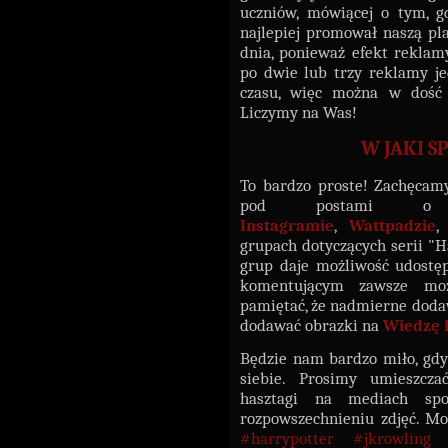
uczniów, mówiącej o tym, gd
najlepiej promował naszą pla
dnia, ponieważ efekt reklam
po dwie lub trzy reklamy je
czasu, więc można w dość 
Liczymy na Was!
W JAKI 
To bardzo proste! Zachęcam
pod postami o t
Instagramie
,
Wattpadzie
grupach dotyczących serii "H
grup daje możliwość udostę
komentującym zawsze moż
pamiętać, że nadmierne dodaw
dodawać obrazki na
Wiedzę 
Będzie nam bardzo miło, gdy
siebie. Prosimy umieszcza
hasztagi na mediach sp
rozpowszechnieniu zdjęć. Mo
#harrypotter #jkrowling