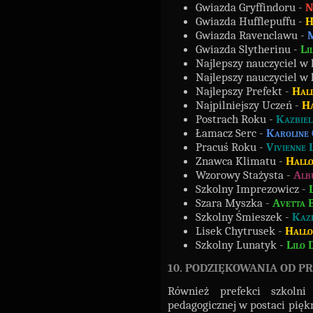
Gwiazda Gryffindoru -
N
Gwiazda Hufflepuffu -
H
Gwiazda Ravenclawu -
M
Gwiazda Slytherinu -
Li
Najlepszy nauczyciel w k
Najlepszy nauczyciel w k
Najlepszy Prefekt -
Hal
Najpilniejszy Uczeń -
Ha
Postrach Roku -
Kazbie
Łamacz Serc -
Karoline
Pracuś Roku -
Vivienne 
Znawca Klimatu -
Hall
Wzorowy Stażysta -
Albu
Szkolny Imprezowicz -
Szara Myszka -
Avetta 
Szkolny Śmieszek -
Kaz
Lisek Chytrusek -
Hallo
Szkolny Lunatyk -
Lilo 
10. PODZIĘKOWANIA OD 
Również prefekci szkolni
pedagogicznej w postaci pięk