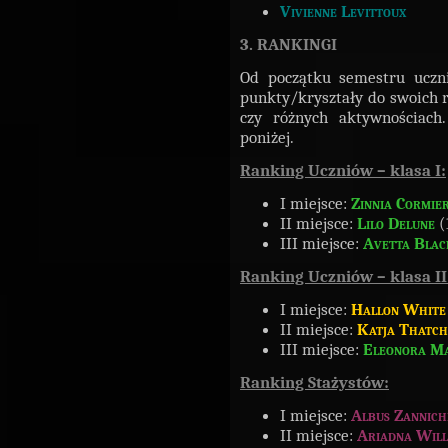
Vivienne Levittoux
3. RANKINGI
Od początku semestru ucznio
punkty/kryształy do swoich r
czy różnych aktywnościach
poniżej.
Ranking Uczniów – klasa I:
I miejsce:
Zinnia Cormie
II miejsce:
Lilo Delune
(
III miejsce:
Avetta Blac
Ranking Uczniów – klasa II
I miejsce:
Hallon White
II miejsce:
Katja Thatch
III miejsce:
Eleonora Ma
Ranking Stażystów:
I miejsce:
Albus Zannich
II miejsce:
Ariadna Will