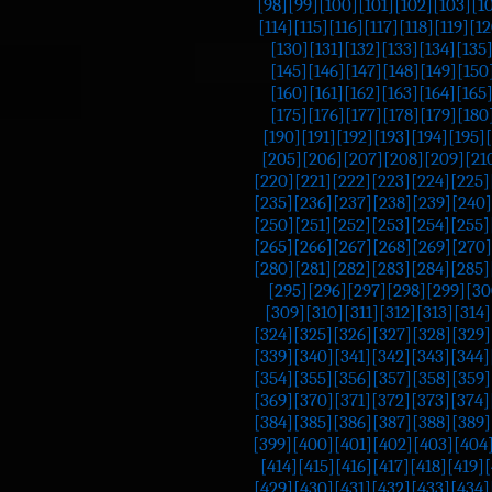
[98]
[99]
[100]
[101]
[102]
[103]
[1
[114]
[115]
[116]
[117]
[118]
[119]
[12
[130]
[131]
[132]
[133]
[134]
[135
[145]
[146]
[147]
[148]
[149]
[150
[160]
[161]
[162]
[163]
[164]
[165
[175]
[176]
[177]
[178]
[179]
[180
[190]
[191]
[192]
[193]
[194]
[195]
[205]
[206]
[207]
[208]
[209]
[21
[220]
[221]
[222]
[223]
[224]
[225]
[235]
[236]
[237]
[238]
[239]
[240]
[250]
[251]
[252]
[253]
[254]
[255]
[265]
[266]
[267]
[268]
[269]
[270]
[280]
[281]
[282]
[283]
[284]
[285]
[295]
[296]
[297]
[298]
[299]
[30
[309]
[310]
[311]
[312]
[313]
[314]
[324]
[325]
[326]
[327]
[328]
[329]
[339]
[340]
[341]
[342]
[343]
[344]
[354]
[355]
[356]
[357]
[358]
[359]
[369]
[370]
[371]
[372]
[373]
[374]
[384]
[385]
[386]
[387]
[388]
[389]
[399]
[400]
[401]
[402]
[403]
[404
[414]
[415]
[416]
[417]
[418]
[419]
[
[429]
[430]
[431]
[432]
[433]
[434]