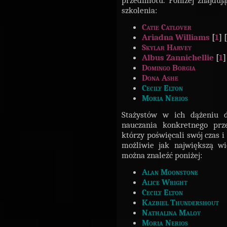
przedmiotu. Poniżej znajdują
szkolenia:
Catie Catlover
Ariadna Williams
[
1
] [
Skylar Harvey
Albus Zannichellie
[
1
]
Domingo Borgia
Dona Ashe
Cecily Elton
Moria Nerios
Stażystów w ich dążeniu d
nauczania konkretnego prze
którzy poświęcali swój czas i
możliwie jak największą wi
można znaleźć poniżej:
Alan Moonstone
Alice Wright
Cecily Elton
Kazbiel Thundershout
Nathalina Maloy
Moria Nerios