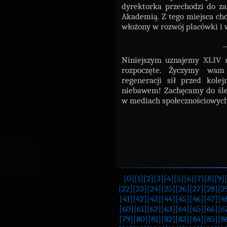
dyrektorka przechodzi do za
Akademią. Z tego miejsca ch
włożony w rozwój placówki i
_
Niniejszym uznajemy
XLIV 
rozpoczęte. Życzymy wam
regeneracji sił przed kole
niebawem! Zachęcamy do śle
w mediach społecznościowych
[0]
[1]
[2]
[3]
[4]
[5]
[6]
[7]
[8]
[9]
[22]
[23]
[24]
[25]
[26]
[27]
[28]
[2
[41]
[42]
[43]
[44]
[45]
[46]
[47]
[4
[60]
[61]
[62]
[63]
[64]
[65]
[66]
[6
[79]
[80]
[81]
[82]
[83]
[84]
[85]
[8