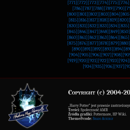
[771]
[772]
[773]
[774]
[775]
[776]
[786]
[787]
[788]
[789]
[790]
[7
[800]
[801]
[802]
[803]
[804]
[805
[815]
[816]
[817]
[818]
[819]
[820]
[830]
[831]
[832]
[833]
[834]
[835]
[845]
[846]
[847]
[848]
[849]
[850]
[860]
[861]
[862]
[863]
[864]
[865]
[875]
[876]
[877]
[878]
[879]
[880]
[890]
[891]
[892]
[893]
[894]
[89
[904]
[905]
[906]
[907]
[908]
[90
[919]
[920]
[921]
[922]
[923]
[924]
[934]
[935]
[936]
[937]
[9
Copyright (c) 2004-2
„Harry Potter” jest prawnie zastrzeż
Treści
: Społeczność AMR
Źródła grafiki
: Pottermore, HP Wiki.
Theme&code
:
Shado Ackerly