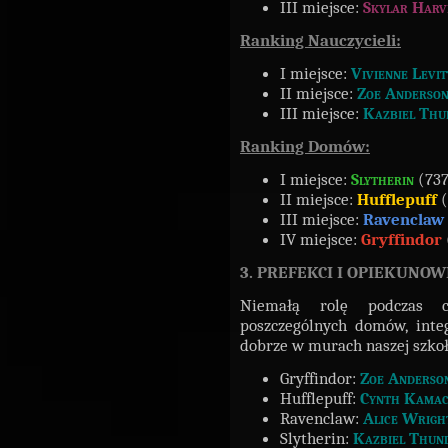
III miejsce:
Skylar Harv
Ranking Nauczycieli:
I miejsce:
Vivienne Levi
II miejsce:
Zoe Anderso
III miejsce:
Kazbiel Thu
Ranking Domów:
I miejsce:
Slytherin
(737
II miejsce:
Hufflepuff
(
III miejsce:
Ravenclaw
IV miejsce:
Gryffindor
3. PREFEKCI I OPIEKUNOW
Niemałą rolę podczas c
poszczególnych domów, inte
dobrze w murach naszej szkoł
Gryffindor:
Zoe Anderso
Hufflepuff:
Cynth Kama
Ravenclaw:
Alice Wrigh
Slytherin:
Kazbiel Thun