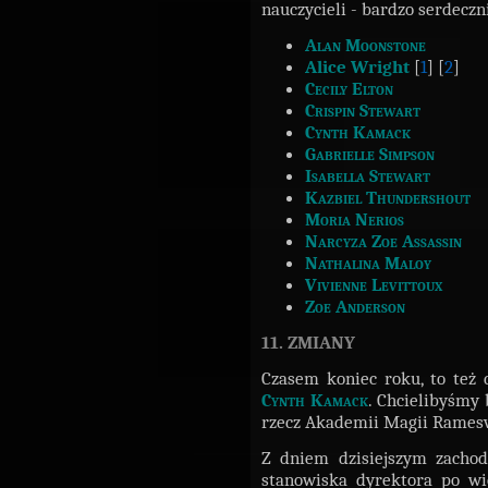
nauczycieli - bardzo serdecz
Alan Moonstone
Alice Wright
[
1
] [
2
]
Cecily Elton
Crispin Stewart
Cynth Kamack
Gabrielle Simpson
Isabella Stewart
Kazbiel Thundershout
Moria Nerios
Narcyza Zoe Assassin
Nathalina Maloy
Vivienne Levittoux
Zoe Anderson
11. ZMIANY
Czasem koniec roku, to też 
Cynth Kamack
. Chcielibyśmy
rzecz Akademii Magii Ramesv
Z dniem dzisiejszym zachod
stanowiska dyrektora po wi