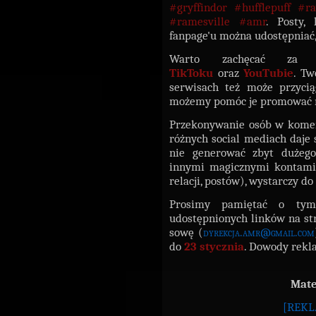
#gryffindor #hufflepuff #r
#ramesville #amr
. Posty,
fanpage'u można udostępniać,
Warto zachęcać za 
TikToku
oraz
YouTubie
. Tw
serwisach też może przycią
możemy pomóc je promować n
Przekonywanie osób w komen
różnych social mediach daje 
nie generować zbyt dużeg
innymi magicznymi kontami,
relacji, postów), wystarczy do
Prosimy pamiętać o tym
udostępnionych linków na st
sowę (
dyrekcja.amr@gmail.com
do
23 stycznia
. Dowody rekl
Mate
[REKL