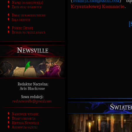
(
dyrekcja.amr@gmail.com
) bą
Napisz do nauczyciela!
Kryształowej Komnacie
.
Zbiór prac domowych
Dodaj usprawiedliwienie
Sala chorych
[
Pobierz Devanę
Devana na przeglądarce
Newsville
Redaktor Naczelna:
Avis Blackrose
Sowa redakcji:
red.newsville@gmail.com
Świąte
Najnowsze wydanie
Działy i redakcja
Historia Newsville
Archiwum gazetki