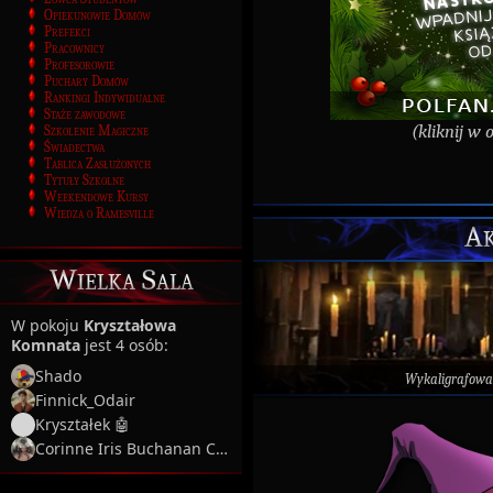
Opiekunowie Domów
Prefekci
Pracownicy
Profesorowie
Puchary Domów
Rankingi Indywidualne
Staże zawodowe
(kliknij w 
Szkolenie Magiczne
Świadectwa
Tablica Zasłużonych
Tytuły Szkolne
Weekendowe Kursy
Wiedza o Ramesville
Ak
Wielka Sala
W pokoju
Kryształowa
Komnata
jest 4 osób:
Shado
Wykaligrafowa
Finnick_Odair
Kryształek 🤖
Corinne Iris Buchanan Coltrane