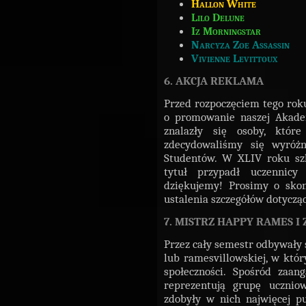
Hallon White
Lilo Delune
Iz Morningstar
Narcyza Zoe Assassin
Vivienne Levittoux
6. AKCJA REKLAMA
Przed rozpoczęciem tego roku
o promowanie naszej Akadem
znalazły się osoby, któr
zdecydowaliśmy się wyróż
Studentów. W XLIV roku sz
tytuł przypadł uczennic
dziękujemy! Prosimy o skon
ustalenia szczegółów dotyczą
7. MISTRZ HAPPY RAMES I
Przez cały semestr odbywały 
lub ramesvillowskiej, w któr
społeczności. Spośród zaan
reprezentują grupę uczniow
zdobyły w nich najwięcej p