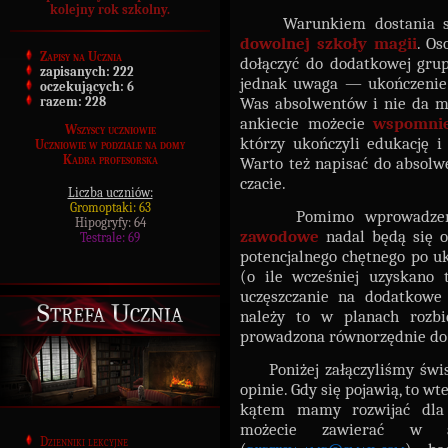
kolejny rok szkolny.
Warunkiem dostania się 
dowolnej szkoły magii
. Os
Zapisy na Ucznia
dołączyć do dodatkowej grup
zapisanych:
222
jednak uwaga — ukończenie 
oczekujących:
6
Was absolwentów i nie da moż
razem:
228
ankiecie możecie
wspomnie
Wszyscy uczniowie
którzy ukończyli edukację i
Uczniowie w podziale na domy
Kadra profesorska
Warto też napisać do absolwe
czacie.
Liczba uczniów:
Gromoptaki: 63
Pomimo wprowadzenia w
Hipogryfy: 64
zawodowe
nadal będą się o
Testrale: 69
potencjalnego chętnego po uk
(o ile wcześniej uzyskano 
uczęszczanie na dodatkowe 
Strefa Ucznia
należy to w planach rozb
prowadzona równorzędnie do
Poniżej załączyliśmy świst
opinie. Gdy się pojawią, to 
kątem mamy rozwijać dla 
możecie zawierać w 
Dzienniki lekcyjne