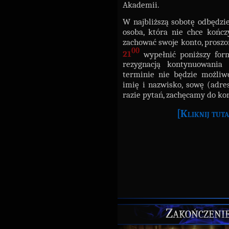
Akademii.
W najbliższą sobotę odbędzi
osoba, która nie chce końc
zachować swoje konto, proszon
00
21
wypełnić poniższy for
rezygnacją kontynuowania
terminie nie będzie możliw
imię i nazwisko, sowę (adre
razie pytań, zachęcamy do k
[Kliknij tuta
Zakończeni