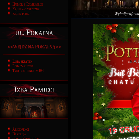
Humor z Ramesville
Kącik artystyczny
Kącik porad
Wykaligrafow
ul. Pokątna
>>WEJDŹ NA POKĄTNĄ<<
Lista skrytek
Lista zakupów
Twój rachunek w BG
Izba Pamięci
Absolwenci
Dyrekcja
Łowca Studentów