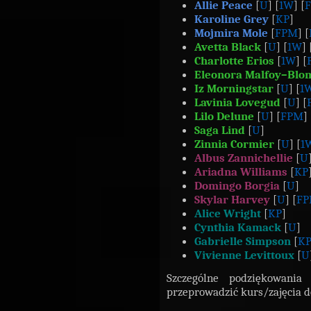
Allie Peace
[
U
] [
1W
] [
Karoline Grey
[
KP
]
Mojmira Mole
[
FPM
] [
Avetta Black
[
U
] [
1W
] 
Charlotte Erios
[
1W
] [
Eleonora Malfoy–Blo
Iz Morningstar
[
U
] [
1
Lavinia Lovegud
[
U
] [
Lilo Delune
[
U
] [
FPM
] 
Saga Lind
[
U
]
Zinnia Cormier
[
U
] [
1
Albus Zannichellie
[
U
Ariadna Williams
[
KP
Domingo Borgia
[
U
]
Skylar Harvey
[
U
] [
F
Alice Wright
[
KP
]
Cynthia Kamack
[
U
]
Gabrielle Simpson
[
K
Vivienne Levittoux
[
U
Szczególne podziękowania
przeprowadzić kurs/zajęcia 