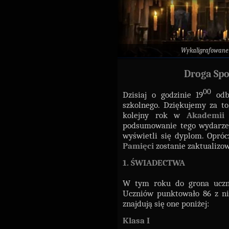
Wykaligrafowane
Droga Spo
00
Dzisiaj o godzinie 19
odby
szkolnego. Dziękujemy za to
kolejny rok w
Akademii 
podsumowanie tego wydarzen
wyświetli się dyplom. Opróc
Pamięci
zostanie zaktualizo
1. ŚWIADECTWA
W tym roku do grona uczni
Uczniów punktowało 86 z ni
znajdują się one poniżej:
Klasa I