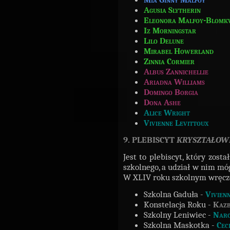
Agusia Slytherin
Eleonora Malfoy-Blomkv
Iz Morningstar
Lilo Delune
Mirabel Howerland
Zinnia Cormier
Albus Zannichellie
Ariadna Williams
Domingo Borgia
Dona Ashe
Alice Wright
Vivienne Levittoux
9. PLEBISCYT
KRYSZTAŁOW
Jest to plebiscyt, który zos
szkolnego, a udział w nim móg
W XLIV roku szkolnym wręczo
Szkolna Gaduła -
Vivien
Konstelacja Roku -
Kazb
Szkolny Leniwiec -
Narc
Szkolna Maskotka -
Cec