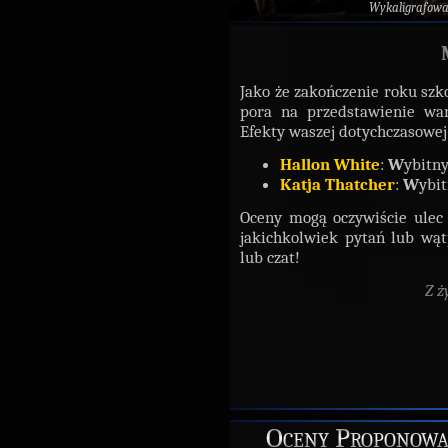
Wykaligrafow
Jako że zakończenie roku szk
pora na przedstawienie 
Efekty waszej dotychczasowej 
Hallon White
:
W
ybitny
Katja Thatcher
:
W
ybit
Oceny mogą oczywiście ulec
jakichkolwiek pytań lub wą
lub czat!
Z ż
Oceny Proponowa