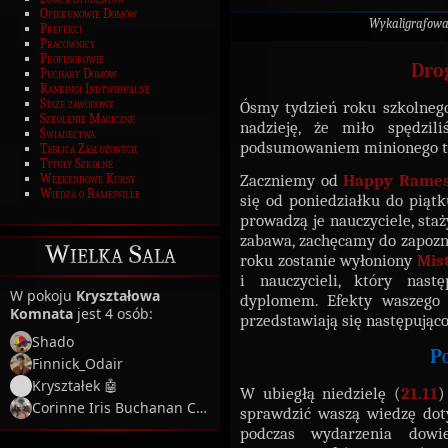
Opiekunowie Domów
Wykaligrafow
Prefekci
Pracownicy
Profesorowie
Dro
Puchary Domów
Rankingi Indywidualne
Staże zawodowe
Ósmy tydzień roku szkolnego
Szkolenie Magiczne
nadzieję, że miło spędzil
Świadectwa
podsumowaniem minionego ty
Tablica Zasłużonych
Tytuły Szkolne
Zaczniemy od
Happy Rame
Weekendowe Kursy
Wiedza o Ramesville
się od poniedziałku do piątk
prowadzą je nauczyciele, staży
zabawa, zachęcamy do zapozna
Wielka Sala
roku zostanie wyłoniony
Mis
i nauczycieli, który nas
W pokoju
Kryształowa
dyplomem. Efekty waszego
Komnata
jest 4 osób:
przedstawiają się następująco
Shado
P
Finnick_Odair
Kryształek 🤖
W ubiegłą niedzielę (
21.11
)
Corinne Iris Buchanan Coltrane
sprawdzić waszą wiedzę dot
podczas wydarzenia dowie