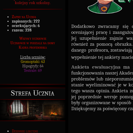
kolejny rok szkolny.
Zapisy na Ucznia
zapisanych:
222
Dodatkowo zwracamy się d
oczekujących:
6
razem:
228
oceniającej pracę i zaangażo
Jej uzupełnienie zajmie wa
Wszyscy uczniowie
Uczniowie w podziale na domy
również za pomocą obrazka. 
Kadra profesorska
danego profesora, zostawiają
wypełnienie tej ankiety macie
Liczba uczniów:
Gromoptaki: 63
Hipogryfy: 64
Ankieta ewaluacyjna
ma na
Testrale: 69
funkcjonowania naszej Akadem
problemów lub nieporozumie
stanie wyeliminować je w ko
tego wasza opinia. Ankieta z
Strefa Ucznia
jej poprzednie wersje pomo
były organizowane w sposób 
Dziękujemy za poświęcony cz
Dzienniki lekcyjne