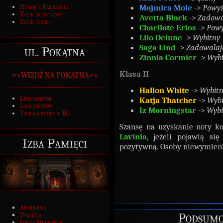
Mojmira Mole
-> Powy
Humor z Ramesville
Kącik artystyczny
Avetta Black
-> Zadowa
Kącik porad
Charllote Erios
-> Pow
Lilo Delune
-> Wybitny
Saga Lind
-> Zadowalaj
ul. Pokątna
Zinnia Cormier
-> Wyb
Klasa II
>>WEJDŹ NA POKĄTNĄ<<
Hallon White
-> Wybit
Lista skrytek
Katja Thatcher
-> Wyb
Lista zakupów
Iz Morningstar
-> Wyb
Twój rachunek w BG
Szansę na uzyskanie noty k
Lavinia
, jeżeli pojawią si
Izba Pamięci
pozytywną. Osoby niewymien
Absolwenci
Podsumo
Dyrekcja
Łowca Studentów