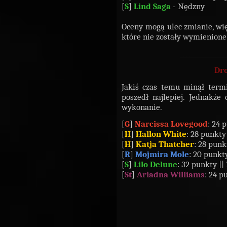
[
S
]
Lind Saga
- Nędzny
Oceny mogą ulec zmianie, wię
które nie zostały wymienione
_______________
Dro
Jakiś czas temu minął ter
poszedł najlepiej. Jednakż
wykonanie.
[
G
]
Narcissa Lovegood
: 24 
[
H
]
Hallon White
: 28 punkty 
[
H
]
Katja Thatcher
: 28 punk
[
R
]
Mojmira Mole
: 20 punkty
[
S
]
Lilo Delune
: 32 punkty || 
[
St
]
Ariadna Williams
: 24 p