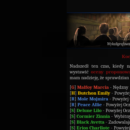
Wykaligrafow
Koc
Nadszedł ten czas, kiedy 
wystawić
oceny proponowa
mam nadzieję, że sprawdzian
[
G
]
Malfoy Marcia
- Nędzny
[
H
]
Butchon Emily
- Powyże
[
R
]
Mole Mojmira
- Powyżej
[
R
]
Peace Allie
- Powyżej Oc
[
S
]
Delune Lilo
- Powyżej Oc
[
S
]
Cormier Zinnia
- Wybitn
[
S
]
Black Avetta
- Zadowalaj
[
S
]
Erios Charllote
- Powyże