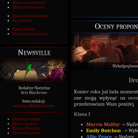
Napisz do nauczyciela!
Zbiór prac domowych
Dodaj usprawiedliwienie
Sala chorych
Oceny propon
Pobierz Devanę
Devana na przeglądarce
Newsville
Wykaligrafowa
Dro
Redaktor Naczelna:
Koniec roku już lada moment
Avis Blackrose
one mogą wpłynąć na
oce
Sowa redakcji:
przedstawiam Wam poniżej.
red.newsville@gmail.com
Klasa I
Najnowsze wydanie
Marcia Malfoy
-> Nędz
Działy i redakcja
Historia Newsville
Emily Butchon
-> Wyb
Archiwum gazetki
Allie Peace
-> Nędzny