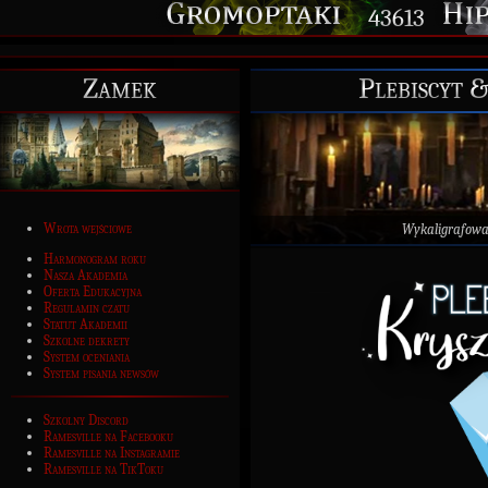
43613
Zamek
Plebiscyt 
Wrota wejściowe
Wykaligrafow
Harmonogram roku
Nasza Akademia
Oferta Edukacyjna
Regulamin czatu
Statut Akademii
Szkolne dekrety
System oceniania
System pisania newsów
Szkolny Discord
Ramesville na Facebooku
Ramesville na Instagramie
Ramesville na TikToku