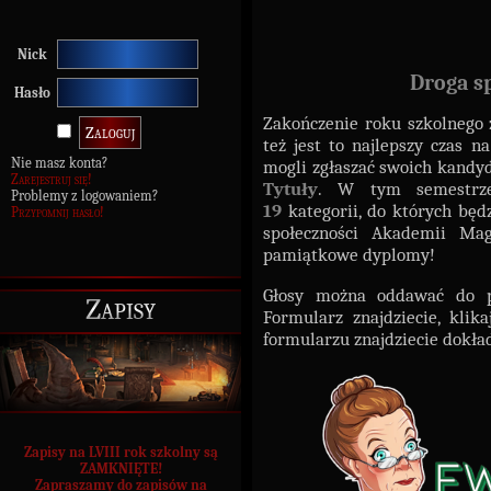
Nick
Droga s
Hasło
Zakończenie roku szkolnego z
też jest to najlepszy czas n
Nie masz konta?
mogli zgłaszać swoich kandy
Zarejestruj się!
Tytuły
. W tym semestrze
Problemy z logowaniem?
19
kategorii, do których będ
Przypomnij hasło!
społeczności Akademii Mag
pamiątkowe dyplomy!
Głosy można oddawać do p
Zapisy
Formularz znajdziecie, kli
formularzu znajdziecie dokład
Zapisy na LVIII rok szkolny są
ZAMKNIĘTE!
Zapraszamy do zapisów na