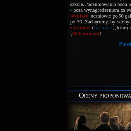
szkole. Podsumowania będą po
- poza wynagrodzeniem za wa
wypłaty
: uczniowie po 50 ga
po 70. Zachęcamy, by zdoby
zakupów
(
świstoklik
), którą
(
28 listopada
).
Pods
Oceny proponowan