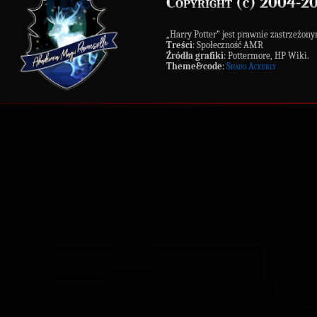
Copyright (c) 2004-2
„Harry Potter” jest prawnie zastrzeż
Treści
: Społeczność AMR
Źródła grafiki
: Pottermore, HP Wiki.
Theme&code
:
Shado Ackerly