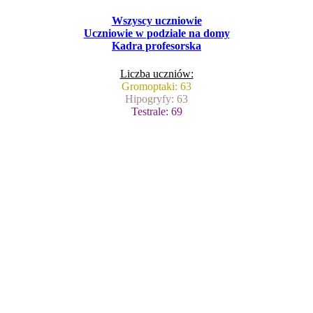
Wszyscy uczniowie
Uczniowie w podziale na domy
Kadra profesorska
Liczba uczniów:
Gromoptaki: 63
Hipogryfy: 63
Testrale: 69