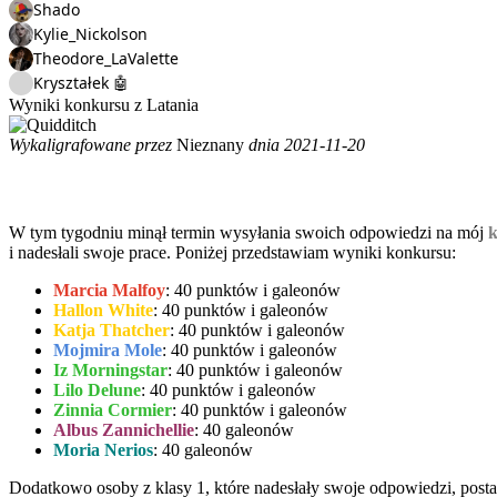
Shado
Kylie_Nickolson
Theodore_LaValette
Kryształek 🤖
Wyniki konkursu z Latania
Wykaligrafowane przez
Nieznany
dnia 2021-11-20
W tym tygodniu minął termin wysyłania swoich odpowiedzi na mój
k
i nadesłali swoje prace. Poniżej przedstawiam wyniki konkursu:
Marcia Malfoy
: 40 punktów i galeonów
Hallon White
: 40 punktów i galeonów
Katja Thatcher
: 40 punktów i galeonów
Mojmira Mole
: 40 punktów i galeonów
Iz Morningstar
: 40 punktów i galeonów
Lilo Delune
: 40 punktów i galeonów
Zinnia Cormier
: 40 punktów i galeonów
Albus Zannichellie
: 40 galeonów
Moria Nerios
: 40 galeonów
Dodatkowo osoby z klasy 1, które nadesłały swoje odpowiedzi, pos