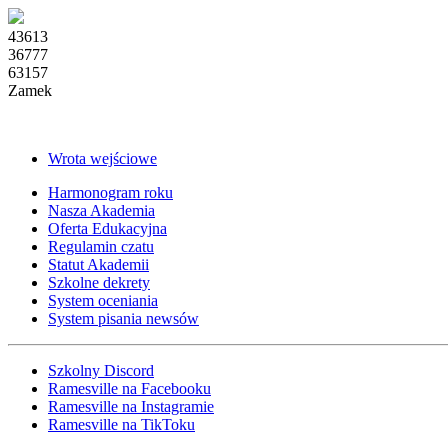
43613
36777
63157
Zamek
Wrota wejściowe
Harmonogram roku
Nasza Akademia
Oferta Edukacyjna
Regulamin czatu
Statut Akademii
Szkolne dekrety
System oceniania
System pisania newsów
Szkolny Discord
Ramesville na Facebooku
Ramesville na Instagramie
Ramesville na TikToku