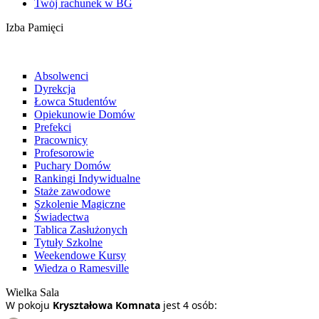
Twój rachunek w BG
Izba Pamięci
Absolwenci
Dyrekcja
Łowca Studentów
Opiekunowie Domów
Prefekci
Pracownicy
Profesorowie
Puchary Domów
Rankingi Indywidualne
Staże zawodowe
Szkolenie Magiczne
Świadectwa
Tablica Zasłużonych
Tytuły Szkolne
Weekendowe Kursy
Wiedza o Ramesville
Wielka Sala
W pokoju
Kryształowa Komnata
jest 4 osób: