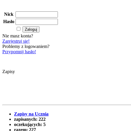
Nick
Hasło
Nie masz konta?
Zarejestruj się!
Problemy z logowaniem?
Przypomnij hasło!
Zapisy
Zapisy na Ucznia
zapisanych:
222
oczekujących:
5
razem:
227