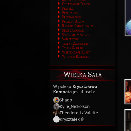
Opiekunowie Domów
Prefekci
Pracownicy
Profesorowie
Puchary Domów
Rankingi Indywidualne
Staże zawodowe
Szkolenie Magiczne
Świadectwa
Tablica Zasłużonych
Tytuły Szkolne
Weekendowe Kursy
Wiedza o Ramesville
Wielka Sala
W pokoju
Kryształowa
Komnata
jest 4 osób:
Shado
Kylie_Nickolson
Theodore_LaValette
Kryształek 🤖