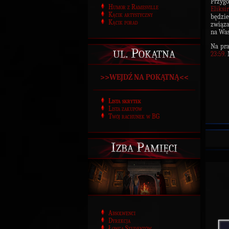
Przyg
Humor z Ramesville
Eliksi
Kącik artystyczny
będzi
Kącik porad
związa
na Was
Na pra
ul. Pokątna
23:59.
>>WEJDŹ NA POKĄTNĄ<<
Lista skrytek
Lista zakupów
Twój rachunek w BG
Izba Pamięci
Absolwenci
Dyrekcja
Łowca Studentów