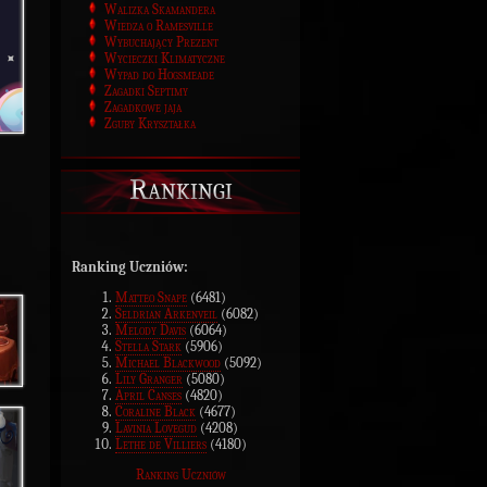
Walizka Skamandera
Wiedza o Ramesville
Wybuchający Prezent
Wycieczki Klimatyczne
Wypad do Hogsmeade
Zagadki Septimy
Zagadkowe jaja
Zguby Kryształka
Rankingi
Ranking Uczniów:
Matteo Snape
(6481)
Seldrian Arkenveil
(6082)
Melody Davis
(6064)
Stella Stark
(5906)
Michael Blackwood
(5092)
Lily Granger
(5080)
April Canses
(4820)
Coraline Black
(4677)
Lavinia Lovegud
(4208)
Lethe de Villiers
(4180)
Ranking Uczniów