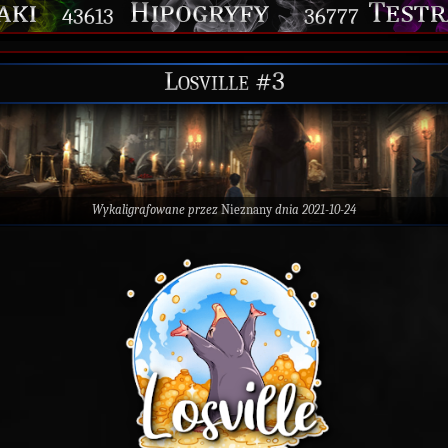
43613
36777
Losville #3
Wykaligrafowane przez
Nieznany
dnia 2021-10-24