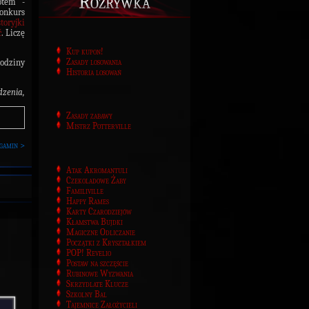
Rozrywka
otem -
onkurs
storyjki
ć
. Liczę
Kup kupon!
Zasady losowania
godziny
Historia losowań
zenia,
Zasady zabawy
Mistrz Potterville
gamin >
Atak Akromantuli
Czekoladowe Żaby
Familiville
Happy Rames
Karty Czarodziejów
Kłamstwa Bujdki
Magiczne Odliczanie
Początki z Kryształkiem
POP! Revelio
Postaw na szczęście
Rubinowe Wyzwania
Skrzydlate Klucze
Szkolny Bal
Tajemnice Założycieli