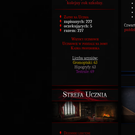
kolejny rok szkolny.
Zapisy na Ucznia
zapisanych:
222
Czwart
oczekujących:
5
paźdz
razem:
227
Wszyscy uczniowie
Uczniowie w podziale na domy
Kadra profesorska
Liczba uczniów:
Gromoptaki: 63
Hipogryfy: 63
Testrale: 69
Strefa Ucznia
Dzienniki lekcyjne