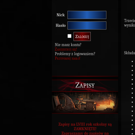
Nick
Trzeci
wynik
Hasło
Nie masz konta?
Zarejestruj się!
Składa
Problemy z logowaniem?
Przypomnij hasło!
Zapisy
Zapisy na LVIII rok szkolny są
ZAMKNIĘTE!
Zapraszamy do zapisów na