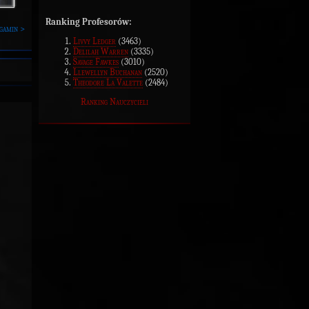
Ranking Profesorów:
gamin >
Livvy Ledger
(3463)
Delilah Warren
(3335)
Savage Fawkes
(3010)
Llewellyn Buchanan
(2520)
Theodore La Valette
(2484)
Ranking Nauczycieli