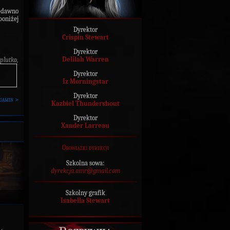
edawno
oniżej
Dyrektor
Crispin Stewart
Dyrektor
Delilah Warren
plutko,
Dyrektor
Iz Morningstar
Dyrektor
gamin >
Kazbiel Thundershout
Dyrektor
Xander Larreau
Obowiązki dyrekcji
Szkolna sowa:
dyrekcja.amr@gmail.com
Szkolny grafik
Isabella Stewart