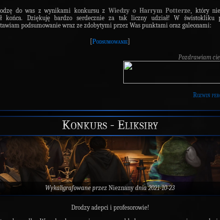
hodzę do was z wynikami konkursu z
Wiedzy o Harrym Potterze
, który ni
gł końca. Dziękuję bardzo serdecznie za tak liczny udział! W świstokliku p
tawiam podsumowanie wraz ze zdobytymi przez Was punktami oraz galeonami:
[
Podsumowanie
]
Pozdrawiam cie
Rozwiń per
Konkurs - Eliksiry
Wykaligrafowane przez
Nieznany
dnia 2021-10-23
Drodzy adepci i profesorowie!