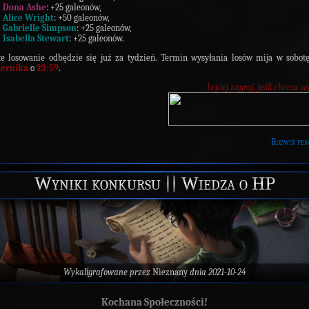
Dona Ashe
: +25 galeonów,
Alice Wright
: +50 galeonów,
Gabrielle Simpson
: +25 galeonów,
Isabella Stewart
: +25 galeonów.
e losowanie odbędzie się już za tydzień. Termin wysyłania losów mija w sobotę
iernika
o
23:59
.
Lepiej zagraj, jeśli chcesz w
Rozwiń per
Wyniki konkursu || Wiedza o HP
Wykaligrafowane przez
Nieznany
dnia 2021-10-24
Kochana Społeczności!