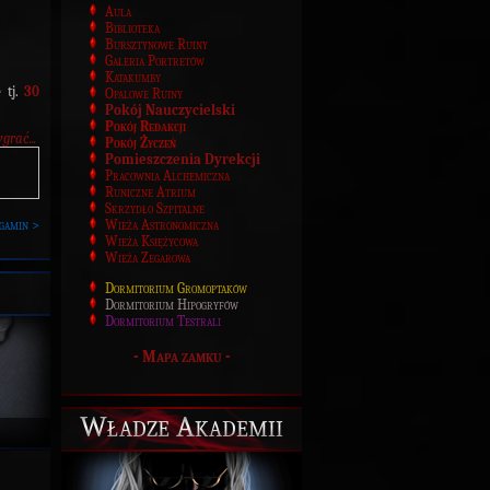
Aula
Biblioteka
Bursztynowe Ruiny
Galeria Portretów
Katakumby
 tj.
30
Opalowe Ruiny
Pokój Nauczycielski
Pokój Redakcji
ygrać...
Pokój Życzeń
Pomieszczenia Dyrekcji
Pracownia Alchemiczna
Runiczne Atrium
Skrzydło Szpitalne
gamin >
Wieża Astronomiczna
Wieża Księżycowa
Wieża Zegarowa
Dormitorium Gromoptaków
Dormitorium Hipogryfów
Dormitorium Testrali
-
Mapa zamku
-
Władze Akademii