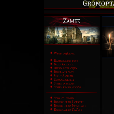
Zamek
Wrota wejściowe
Harmonogram roku
Nasza Akademia
Oferta Edukacyjna
Regulamin czatu
Statut Akademii
Szkolne dekrety
System oceniania
System pisania newsów
Szkolny Discord
Ramesville na Facebooku
Ramesville na Instagramie
Ramesville na TikToku