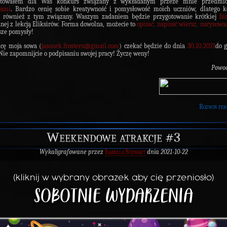
otowałem dla Was konkurs związany z wykładanym przeze mnie przedmi
rami
. Bardzo cenię sobie kreatywność i pomysłowość moich uczniów, dlatego k
e również z tym związany. Waszym zadaniem będzie przygotowanie krótkiej
hi
nej z lekcją Eliksirów. Forma dowolna, możecie to
opisać, napisać wiersz, narysowa
ze pomysły!
cę moja sowa (
jasonek.frostern@gmail.com
) czekać będzie do dnia
30.10.2021
do 
Nie zapomnijcie o podpisaniu swojej pracy! Życzę weny!
Powod
Rozwiń per
Weekendowe atrakcje #3
Wykaligrafowane przez
Isabella Stewart
dnia 2021-10-22