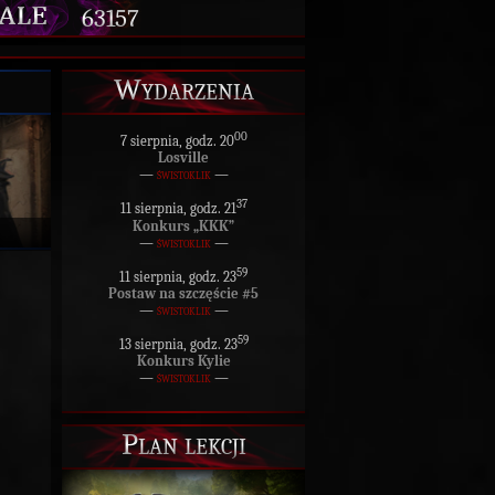
63157
Wydarzenia
00
7 sierpnia, godz. 20
Losville
—
świstoklik
—
37
11 sierpnia, godz. 21
Konkurs „KKK”
—
świstoklik
—
59
11 sierpnia, godz. 23
Postaw na szczęście #5
—
świstoklik
—
59
13 sierpnia, godz. 23
Konkurs Kylie
—
świstoklik
—
Plan lekcji