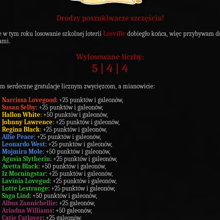
Drodzy poszukiwacze szczęścia!
e w tym roku losowanie szkolnej loterii
Losville
dobiegło końca, więc przybywam d
ami.
Wylosowane liczby:
5 | 4 | 4
m serdeczne gratulacje licznym zwycięzcom, a mianowicie:
Narcissa Lovegood
: +25 punktów i galeonów,
Susan Selby
: +25 punktów i galeonów,
Hallon White
: +50 punktów i galeonów,
Johnny Lawrence
: +25 punktów i galeonów,
Regina Black
: +25 punktów i galeonów,
Allie Peace
: +25 punktów i galeonów,
Leonardo West
: +25 punktów i galeonów,
Mojmira Mole
: +50 punktów i galeonów,
Agusia Slytherin
: +25 punktów i galeonów,
Avetta Black
: +50 punktów i galeonów,
Iz Morningstar
: +25 punktów i galeonów,
Lavinia Lovegud
: +25 punktów i galeonów,
Lotte Lestrange
: +25 punktów i galeonów,
Saga Lind
: +50 punktów i galeonów,
Albus Zannichellie
: +25 galeonów,
Ariadna Williams
: +50 galeonów,
Catie Catlover
: +25 galeonów,