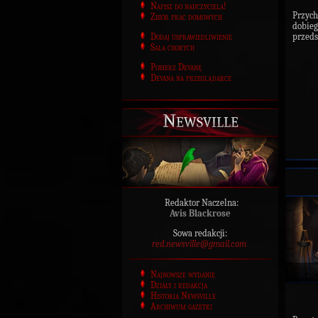
Napisz do nauczyciela!
Przyc
Zbiór prac domowych
dobie
Dodaj usprawiedliwienie
przeds
Sala chorych
Pobierz Devanę
Devana na przeglądarce
Newsville
Redaktor Naczelna:
Avis Blackrose
Sowa redakcji:
red.newsville@gmail.com
Najnowsze wydanie
Działy i redakcja
Historia Newsville
Archiwum gazetki