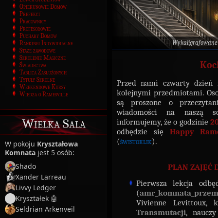
Opiekunowie Domów
Prefekci
Pracownicy
Profesorowie
Puchary Domów
Wykaligrafowane
Rankingi Indywidualne
Staże zawodowe
Szkolenie Magiczne
Koc
Świadectwa
Tablica Zasłużonych
Tytuły Szkolne
Przed nami czwarty dzień m
Weekendowe Kursy
kolejnymi przedmiotami. Oso
Wiedza o Ramesville
są proszone o przeczyta
wiadomości na naszą 
Wielka Sala
informujemy, że o godzinie
2
odbędzie się
Happy Ra
(
świstoklik
).
W pokoju
Kryształowa
Komnata
jest 5 osób:
Shado
PLAN ZAJĘĆ 
Xander Larreau
Pierwsza lekcja odbę
Livvy Ledger
(
amr_komnata_przem
Kryształek 🤖
Vivienne Levittoux,
Seldrian Arkenveil
Transmutacji
, nauczy