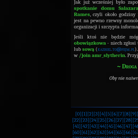
Jak już wcześniej było zap
spotkanie domu Salazara
Rames
, czyli około godziny
jest na pewno rzewny monolog
organizacji i szczypta informa
Jeśli ktoś nie będzie mó
obowiązkowa
- niech zgłosi
lub
sową
(
kazbiel.to@fejm.pl
)
w
/join amr_slytherin
. Przy
~ Droga 
Oby nie naiw
[0]
[1]
[2]
[3]
[4]
[5]
[6]
[7]
[8]
[9]
[22]
[23]
[24]
[25]
[26]
[27]
[28]
[2
[41]
[42]
[43]
[44]
[45]
[46]
[47]
[4
[60]
[61]
[62]
[63]
[64]
[65]
[66]
[6