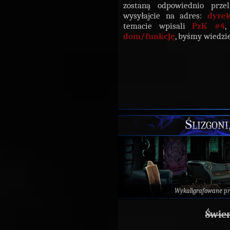
zostaną odpowiednio prze
wysyłajcie na adres:
dyre
temacie wpisali
PzK #4
,
dom/funkcję
, byśmy wiedzi
Ślizgoni
Wykaligrafowane p
Świer