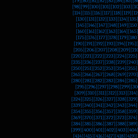
[79]
[80]
[81]
[82]
[83]
[84]
[85]
[8
[98]
[99]
[100]
[101]
[102]
[103]
[1
[114]
[115]
[116]
[117]
[118]
[119]
[12
[130]
[131]
[132]
[133]
[134]
[135
[145]
[146]
[147]
[148]
[149]
[150
[160]
[161]
[162]
[163]
[164]
[165
[175]
[176]
[177]
[178]
[179]
[180
[190]
[191]
[192]
[193]
[194]
[195]
[205]
[206]
[207]
[208]
[209]
[21
[220]
[221]
[222]
[223]
[224]
[225]
[235]
[236]
[237]
[238]
[239]
[240]
[250]
[251]
[252]
[253]
[254]
[255]
[265]
[266]
[267]
[268]
[269]
[270]
[280]
[281]
[282]
[283]
[284]
[285]
[295]
[296]
[297]
[298]
[299]
[30
[309]
[310]
[311]
[312]
[313]
[314]
[324]
[325]
[326]
[327]
[328]
[329]
[339]
[340]
[341]
[342]
[343]
[344]
[354]
[355]
[356]
[357]
[358]
[359]
[369]
[370]
[371]
[372]
[373]
[374]
[384]
[385]
[386]
[387]
[388]
[389]
[399]
[400]
[401]
[402]
[403]
[404
[414]
[415]
[416]
[417]
[418]
[419]
[