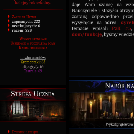
kolejny rok szkolny.
daje Wam szansę na wzb
Nauczyciele i stażyści otrzy
zostaną odpowiednio prze
Zapisy na Ucznia
zapisanych:
222
wysyłajcie na adres:
dyre
oczekujących:
6
temacie wpisali
PzK #5
,
razem:
228
dom/funkcję
, byśmy wiedzi
Wszyscy uczniowie
Uczniowie w podziale na domy
Kadra profesorska
Liczba uczniów:
Gromoptaki: 63
Hipogryfy: 64
Testrale: 69
Nabór na
Strefa Ucznia
Wykaligrafowane
Dzienniki lekcyjne