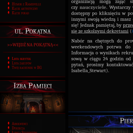
organizacją mogą zająć
Humor z Ramesville
czy
nauczyciele
. Wystarczy 
Kącik artystyczny
dostępny po kliknięciu w pow
Kącik porad
innymi swoją wiedzą i masz c
się! Jednak pamiętaj, by
prze
ul. Pokątna
się ze szkolnymi dekretami
(
Nabór na chętnych do pro
>>WEJDŹ NA POKĄTNĄ<<
weekendowych potrwa do na
Informacja o wynikach rekru
sową w ciągu 24 godzin od 
Lista skrytek
Lista zakupów
pytań, prosimy kontaktować
Twój rachunek w BG
Isabella_Stewart).
Izba Pamięci
Pier
Absolwenci
Dyrekcja
Łowca Studentów