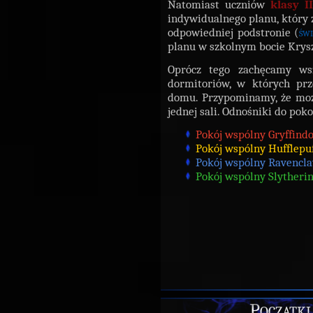
Natomiast uczniów
klasy II
indywidualnego planu, który 
odpowiedniej podstronie (
świ
planu w szkolnym bocie Kry
Oprócz tego zachęcamy ws
dormitoriów, w których prz
domu. Przypominamy, że moż
jednej sali. Odnośniki do pok
Pokój wspólny Gryffindo
Pokój wspólny Hufflepuf
Pokój wspólny Ravencl
Pokój wspólny Slytherin
Początki