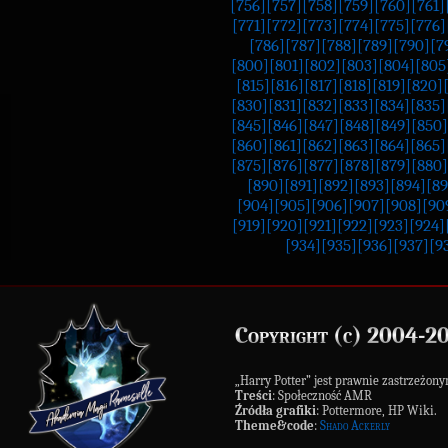
[756]
[757]
[758]
[759]
[760]
[761]
[771]
[772]
[773]
[774]
[775]
[776]
[786]
[787]
[788]
[789]
[790]
[7
[800]
[801]
[802]
[803]
[804]
[805
[815]
[816]
[817]
[818]
[819]
[820]
[830]
[831]
[832]
[833]
[834]
[835]
[845]
[846]
[847]
[848]
[849]
[850]
[860]
[861]
[862]
[863]
[864]
[865]
[875]
[876]
[877]
[878]
[879]
[880]
[890]
[891]
[892]
[893]
[894]
[89
[904]
[905]
[906]
[907]
[908]
[90
[919]
[920]
[921]
[922]
[923]
[924]
[934]
[935]
[936]
[937]
[9
Copyright (c) 2004-2
„Harry Potter” jest prawnie zastrzeż
Treści
: Społeczność AMR
Źródła grafiki
: Pottermore, HP Wiki.
Theme&code
:
Shado Ackerly