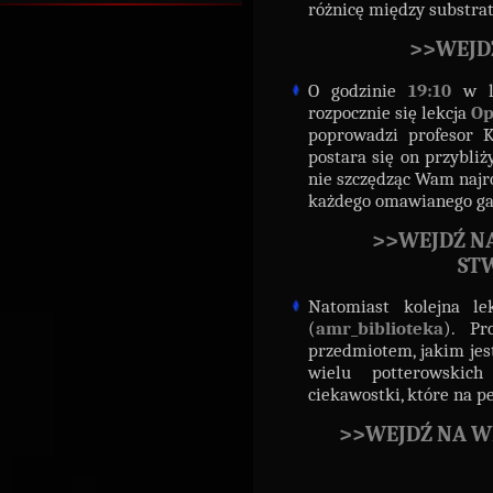
różnicę między substra
>>WEJD
O godzinie
19:10
w l
rozpocznie się lekcja
Op
poprowadzi profesor K
postara się on przybli
nie szczędząc Wam najr
każdego omawianego ga
>>WEJDŹ N
ST
Natomiast kolejna l
(
amr_biblioteka
). Pr
przedmiotem, jakim je
wielu potterowskich
ciekawostki, które na p
>>WEJDŹ NA W