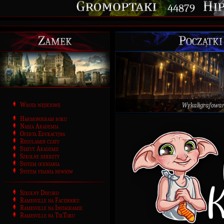
44879
Zamek
Początki
Wrota wejściowe
Wykaligrafowa
Harmonogram roku
Nasza Akademia
Oferta Edukacyjna
Regulamin czatu
Statut Akademii
Szkolne dekrety
System oceniania
System pisania newsów
Szkolny Discord
Ramesville na Facebooku
Ramesville na Instagramie
Ramesville na TikToku