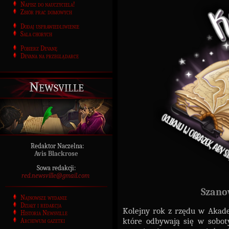
Napisz do nauczyciela!
Zbiór prac domowych
Dodaj usprawiedliwienie
Sala chorych
Pobierz Devanę
Devana na przeglądarce
Newsville
Redaktor Naczelna:
Avis Blackrose
Sowa redakcji:
red.newsville@gmail.com
Szano
Najnowsze wydanie
Działy i redakcja
Kolejny rok z rzędu w Akad
Historia Newsville
które odbywają się w soboty
Archiwum gazetki