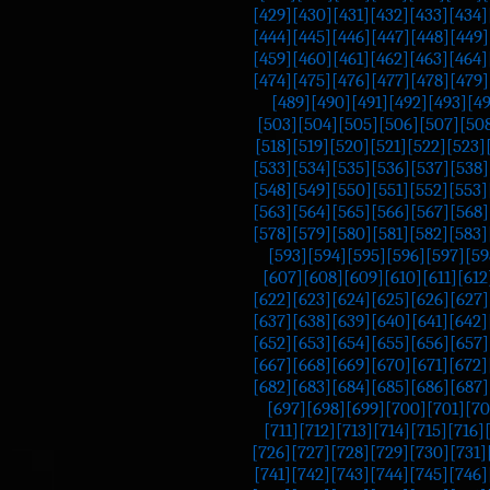
[429]
[430]
[431]
[432]
[433]
[434]
[444]
[445]
[446]
[447]
[448]
[449]
[459]
[460]
[461]
[462]
[463]
[464]
[474]
[475]
[476]
[477]
[478]
[479]
[489]
[490]
[491]
[492]
[493]
[4
[503]
[504]
[505]
[506]
[507]
[50
[518]
[519]
[520]
[521]
[522]
[523]
[533]
[534]
[535]
[536]
[537]
[538]
[548]
[549]
[550]
[551]
[552]
[553]
[563]
[564]
[565]
[566]
[567]
[568]
[578]
[579]
[580]
[581]
[582]
[583]
[593]
[594]
[595]
[596]
[597]
[59
[607]
[608]
[609]
[610]
[611]
[612
[622]
[623]
[624]
[625]
[626]
[627]
[637]
[638]
[639]
[640]
[641]
[642]
[652]
[653]
[654]
[655]
[656]
[657]
[667]
[668]
[669]
[670]
[671]
[672]
[682]
[683]
[684]
[685]
[686]
[687]
[697]
[698]
[699]
[700]
[701]
[70
[711]
[712]
[713]
[714]
[715]
[716]
[726]
[727]
[728]
[729]
[730]
[731]
[741]
[742]
[743]
[744]
[745]
[746]