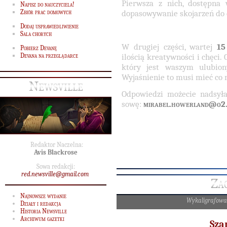
Pierwsza z nich, dostępn
Napisz do nauczyciela!
Zbiór prac domowych
dopasowywanie skojarzeń do 
Dodaj usprawiedliwienie
Sala chorych
W drugiej części, wartej
15
Pobierz Devanę
Devana na przeglądarce
ilością kreatywności i chęci.
który jest waszym ulubi
Wyjaśnienie to musi mieć co
Newsville
Odpowiedzi możecie nadsy
sowę:
mirabel.howerland@o2.
Redaktor Naczelna:
Avis Blackrose
Sowa redakcji:
red.newsville@gmail.com
Za
Najnowsze wydanie
Wykaligrafowa
Działy i redakcja
Historia Newsville
Archiwum gazetki
Sza