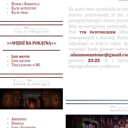
Humor z Ramesville
Kącik artystyczny
Za nami dwa spotkania w r
Kącik porad
jestem przekonany, iż już
parapsychologii i teorii par
Mój niezastąpiony pomocnik
ul. Pokątna
Pod
tym świstoklikiem
odna
powiązanych z kursem Nadna
odgadnąć, o kim/o czym mó
>>WEJDŹ NA POKĄTNĄ<<
wyjaśnić hasło główne całyc
(
alanmoonstone@gmail.c
Lista skrytek
godziny
23:23
. Ja i Dybu
Lista zakupów
Twój rachunek w BG
wynagrodzenie punktowe.
Izba Pamięci
Obowi
Absolwenci
Dyrekcja
Łowca Studentów