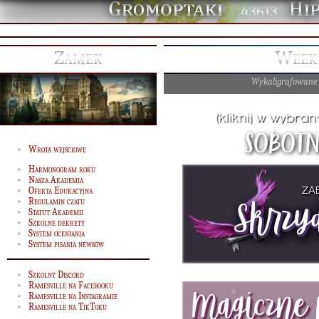
43613
Zamek
Weeke
Wykaligrafowane
Wrota wejściowe
Harmonogram roku
Nasza Akademia
Oferta Edukacyjna
Regulamin czatu
Statut Akademii
Szkolne dekrety
System oceniania
System pisania newsów
Szkolny Discord
Ramesville na Facebooku
Ramesville na Instagramie
Ramesville na TikToku