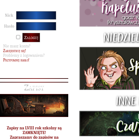
Nick
Hasło
Nie masz konta?
Zarejestruj się!
Problemy z logowaniem?
Przypomnij hasło!
Zapisy
Zapisy na LVIII rok szkolny są
ZAMKNIĘTE!
Zapraszamy do zapisów na