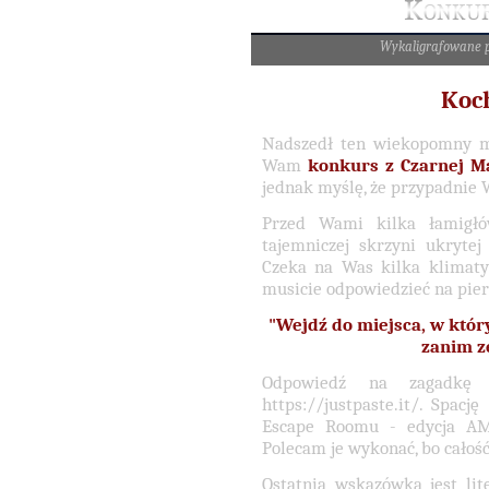
Konkur
Wykaligrafowane 
Koc
Nadszedł ten wiekopomny m
Wam
konkurs z Czarnej Ma
jednak myślę, że przypadnie
Przed Wami kilka łamigłó
tajemniczej skrzyni ukryte
Czeka na Was kilka klimatyc
musicie odpowiedzieć na pier
"Wejdź do miejsca, w któr
zanim z
Odpowiedź na zagadkę 
https://justpaste.it/. Spacj
Escape Roomu - edycja AMR
Polecam je wykonać, bo całość
Ostatnią wskazówką jest lit