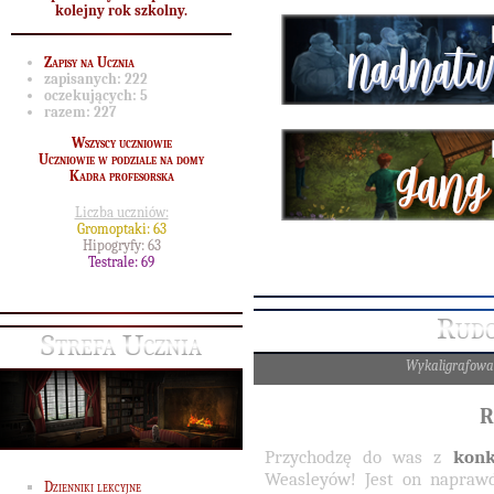
kolejny rok szkolny.
Zapisy na Ucznia
zapisanych:
222
oczekujących:
5
razem:
227
Wszyscy uczniowie
Uczniowie w podziale na domy
Kadra profesorska
Liczba uczniów:
Gromoptaki: 63
Hipogryfy: 63
Testrale: 69
Rudo
Strefa Ucznia
Wykaligrafowa
R
Przychodzę do was z
kon
Weasleyów! Jest on naprawd
Dzienniki lekcyjne