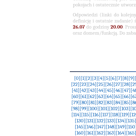
pokojach i ostatecznie utworz
Odpowiedzi (linki do kolejny
definicję i ostatnie zadanie) 
26.07
do godziny
20.00
. Pro
oraz domem/funkcją. Do zaba
[0]
[1]
[2]
[3]
[4]
[5]
[6]
[7]
[8]
[9]
[22]
[23]
[24]
[25]
[26]
[27]
[28]
[2
[41]
[42]
[43]
[44]
[45]
[46]
[47]
[4
[60]
[61]
[62]
[63]
[64]
[65]
[66]
[6
[79]
[80]
[81]
[82]
[83]
[84]
[85]
[8
[98]
[99]
[100]
[101]
[102]
[103]
[1
[114]
[115]
[116]
[117]
[118]
[119]
[12
[130]
[131]
[132]
[133]
[134]
[135
[145]
[146]
[147]
[148]
[149]
[150
[160]
[161]
[162]
[163]
[164]
[165