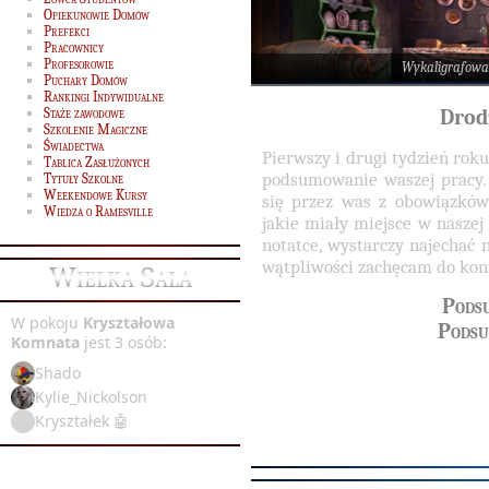
Opiekunowie Domów
Prefekci
Pracownicy
Profesorowie
Wykaligrafowa
Puchary Domów
Rankingi Indywidualne
Staże zawodowe
Drod
Szkolenie Magiczne
Świadectwa
Pierwszy i drugi tydzień roku
Tablica Zasłużonych
podsumowanie waszej pracy. 
Tytuły Szkolne
Weekendowe Kursy
się przez was z obowiązków
Wiedza o Ramesville
jakie miały miejsce w naszej
notatce, wystarczy najechać
wątpliwości zachęcam do kon
Wielka Sala
Podsu
W pokoju
Kryształowa
Podsu
Komnata
jest 3 osób:
Shado
Kylie_Nickolson
Kryształek 🤖