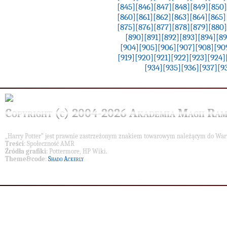
[845]
[846]
[847]
[848]
[849]
[850]
[860]
[861]
[862]
[863]
[864]
[865]
[875]
[876]
[877]
[878]
[879]
[880]
[890]
[891]
[892]
[893]
[894]
[89
[904]
[905]
[906]
[907]
[908]
[90
[919]
[920]
[921]
[922]
[923]
[924]
[934]
[935]
[936]
[937]
[9
Copyright (c) 2004-2026 Akademia Magii Ram
„Harry Potter” jest prawnie zastrzeżonym znakiem towarowym należącym do War
Treści
: Społeczność AMR
Źródła grafiki
: Pottermore, HP Wiki.
Theme&code
:
Shado Ackerly