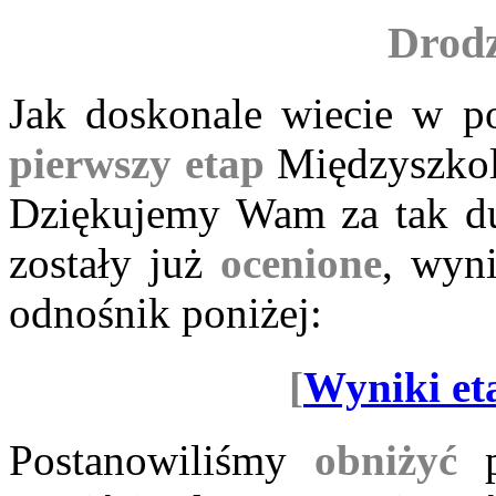
Drodz
Jak doskonale wiecie w po
pierwszy etap
Międzyszkol
Dziękujemy Wam za tak du
zostały już
ocenione
, wyn
odnośnik poniżej:
[
Wyniki et
Postanowiliśmy
obniżyć
p