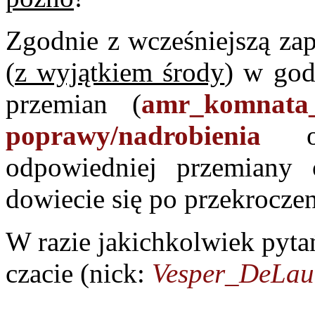
Zgodnie z wcześniejszą za
(
z wyjątkiem środy
) w go
przemian (
amr_komnata
poprawy/nadrobienia
oce
odpowiedniej przemian
dowiecie się po przekrocze
W razie jakichkolwiek pyta
czacie (nick:
Vesper_DeLaur