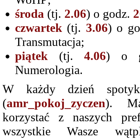
środa
(tj.
2.06
) o godz.
2
czwartek
(tj.
3.06
) o g
Transmutacja;
piątek
(tj.
4.06
) o 
Numerologia.
W każdy dzień spoty
(
amr_pokoj_zyczen
). Ma
korzystać z naszych pre
wszystkie Wasze wątp