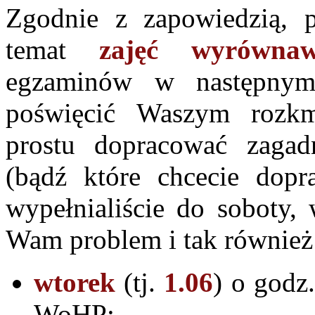
Zgodnie z zapowiedzią, 
temat
zajęć wyrównaw
egzaminów w następnym
poświęcić Waszym rozk
prostu dopracować zagadn
(bądź które chcecie dopra
wypełnialiście do soboty,
Wam problem i tak również 
wtorek
(tj.
1.06
) o godz
WoHP;