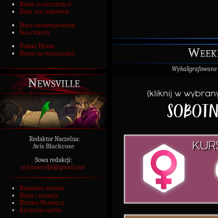
Napisz do nauczyciela!
Zbiór prac domowych
Dodaj usprawiedliwienie
Sala chorych
Pobierz Devanę
Weeke
Devana na przeglądarce
Wykaligrafowane
Newsville
Redaktor Naczelna:
Avis Blackrose
Sowa redakcji:
red.newsville@gmail.com
Najnowsze wydanie
Działy i redakcja
Historia Newsville
Archiwum gazetki