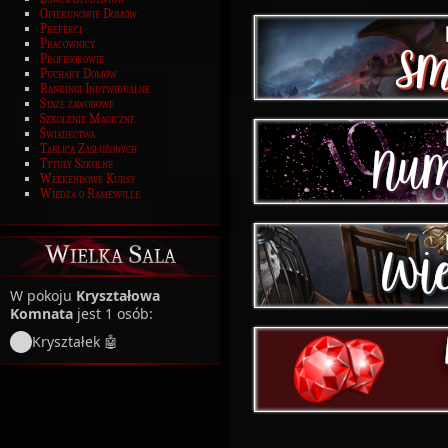
Opiekunowie Domów
Prefekci
Pracownicy
Profesorowie
Puchary Domów
Rankingi Indywidualne
Staże zawodowe
Szkolenie Magiczne
Świadectwa
Tablica Zasłużonych
Tytuły Szkolne
Weekendowe Kursy
Wiedza o Ramesville
Wielka Sala
W pokoju
Kryształowa
Komnata
jest 1 osób:
Kryształek 🤖