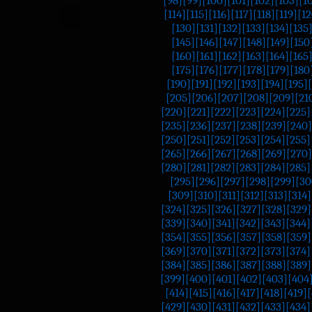
[114]
[115]
[116]
[117]
[118]
[119]
[12
[130]
[131]
[132]
[133]
[134]
[135
[145]
[146]
[147]
[148]
[149]
[150
[160]
[161]
[162]
[163]
[164]
[165
[175]
[176]
[177]
[178]
[179]
[180
[190]
[191]
[192]
[193]
[194]
[195]
[205]
[206]
[207]
[208]
[209]
[21
[220]
[221]
[222]
[223]
[224]
[225]
[235]
[236]
[237]
[238]
[239]
[240]
[250]
[251]
[252]
[253]
[254]
[255]
[265]
[266]
[267]
[268]
[269]
[270]
[280]
[281]
[282]
[283]
[284]
[285]
[295]
[296]
[297]
[298]
[299]
[30
[309]
[310]
[311]
[312]
[313]
[314]
[324]
[325]
[326]
[327]
[328]
[329]
[339]
[340]
[341]
[342]
[343]
[344]
[354]
[355]
[356]
[357]
[358]
[359]
[369]
[370]
[371]
[372]
[373]
[374]
[384]
[385]
[386]
[387]
[388]
[389]
[399]
[400]
[401]
[402]
[403]
[404
[414]
[415]
[416]
[417]
[418]
[419]
[
[429]
[430]
[431]
[432]
[433]
[434]