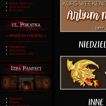
Humor z Ramesville
Kącik artystyczny
Kącik porad
ul. Pokątna
>>WEJDŹ NA POKĄTNĄ<<
Lista skrytek
Lista zakupów
Twój rachunek w BG
Izba Pamięci
Absolwenci
Dyrekcja
Łowca Studentów