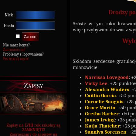
Drodzy po
Nick
Szóste w tym roku losowani
Hasło
więc przybywam do was z wy
Wylo
Nie masz konta?
Zarejestruj się!
Problemy z logowaniem?
Przypomnij hasło!
Składam serdeczne gratulacj
mianowicie:
Narcissa Lovegood
: +
Vicky Lee
: +25 punktów
Zapisy
Alexandra Winters
: +
Caitlin Garcia
: +50 pun
Cornelie Sanguis
: +25
Grace Martin
: +50 pun
Gretha Barber
: +50 p
James Irving
: +25 pun
Katja Thatcher
: +25 p
Zapisy na LVIII rok szkolny są
ZAMKNIĘTE!
Sunniva Sorensen
: +2
Zapraszamy do zapisów na