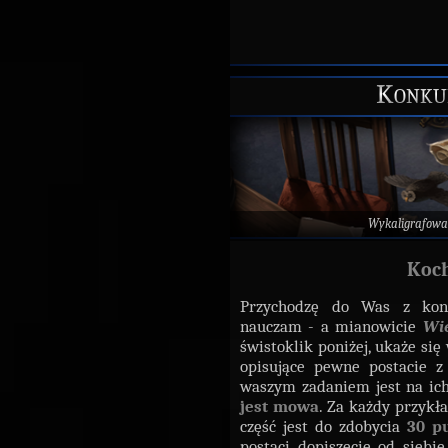
Konkur
Wykaligrafowa
Koch
Przychodzę do Was z konk
nauczam - a mianowicie
Wi
świstoklik poniżej, ukaże si
opisujące pewne postacie z
waszym zadaniem jest na ic
jest mowa
. Za każdy przykł
część jest do zdobycia
30 p
postaci dopiszecie
od siebie