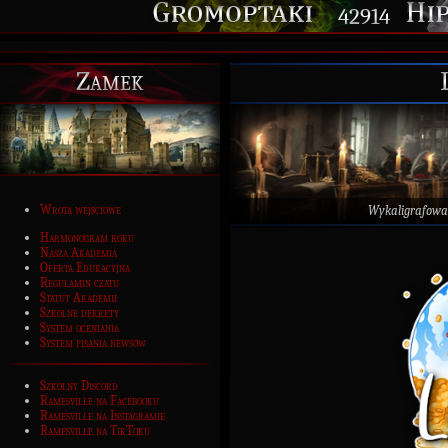
42914
Zamek
Wrota wejściowe
Wykaligrafowa
Harmonogram roku
Nasza Akademia
Oferta Edukacyjna
Regulamin czatu
Statut Akademii
Szkolne dekrety
System oceniania
System pisania newsów
Szkolny Discord
Ramesville na Facebooku
Ramesville na Instagramie
Ramesville na TikToku