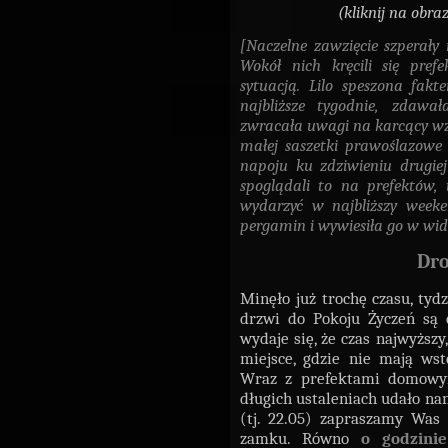
(kliknij na obra
[Naczelne zawzięcie szperał
Wokół nich kręcili się pre
sytuacją. Lilo speszona fak
najbliższe tygodnie, zdawa
zwracała uwagi na karcący wzro
małej saszetki prawoślazowe 
napoju
ku zdziwieniu drugiej
spoglądali to na prefektów,
wydarzyć w najbliższy week
pergamin i wywiesiła go w wid
Dro
Minęło już trochę czasu, tyd
drzwi do Pokoju Życzeń są 
wydaje się, że czas najwyższy
miejsce, gdzie nie mają ws
Wraz z prefektami domowym
długich ustaleniach udało nam
(tj. 22.05)
zapraszamy Was d
zamku. Równo
o godzin