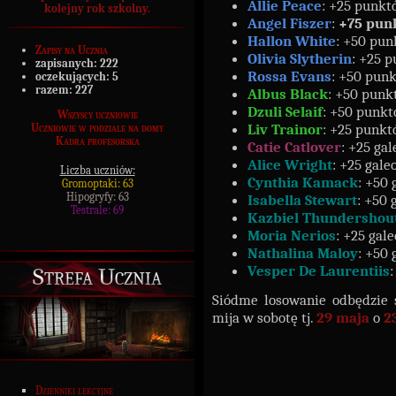
Allie Peace
: +25 punkt
kolejny rok szkolny.
Angel Fiszer
:
+75 pun
Hallon White
: +50 pun
Zapisy na Ucznia
Olivia Slytherin
: +25 
zapisanych:
222
Rossa Evans
: +50 punk
oczekujących:
5
razem:
227
Albus Black
: +50 punk
Dzuli Selaif
: +50 punkt
Wszyscy uczniowie
Liv Trainor
: +25 punkt
Uczniowie w podziale na domy
Kadra profesorska
Catie Catlover
: +25 ga
Alice Wright
: +25 gale
Liczba uczniów:
Cynthia Kamack
: +50 
Gromoptaki: 63
Hipogryfy: 63
Isabella Stewart
: +50 
Testrale: 69
Kazbiel Thundershou
Moria Nerios
: +25 gal
Nathalina Maloy
: +50 
Vesper De Laurentiis
Strefa Ucznia
Siódme losowanie odbędzie s
mija w sobotę tj.
29
m
aja
o
2
Dzienniki lekcyjne