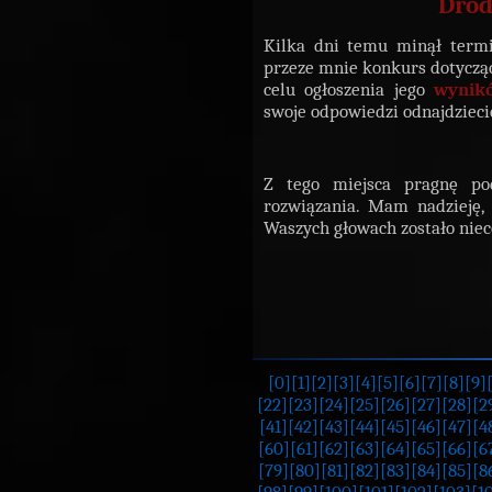
Drod
Kilka dni temu minął termi
przeze mnie konkurs dotycz
celu ogłoszenia jego
wynik
swoje odpowiedzi odnajdziecie
Z tego miejsca pragnę po
rozwiązania. Mam nadzieję, 
Waszych głowach zostało niec
[0]
[1]
[2]
[3]
[4]
[5]
[6]
[7]
[8]
[9]
[22]
[23]
[24]
[25]
[26]
[27]
[28]
[2
[41]
[42]
[43]
[44]
[45]
[46]
[47]
[4
[60]
[61]
[62]
[63]
[64]
[65]
[66]
[6
[79]
[80]
[81]
[82]
[83]
[84]
[85]
[8
[98]
[99]
[100]
[101]
[102]
[103]
[1