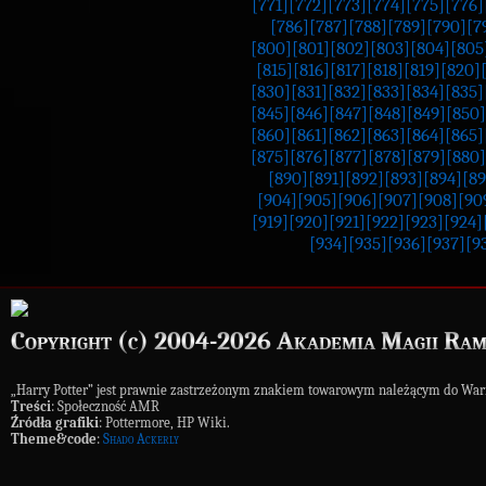
[771]
[772]
[773]
[774]
[775]
[776]
[786]
[787]
[788]
[789]
[790]
[7
[800]
[801]
[802]
[803]
[804]
[805
[815]
[816]
[817]
[818]
[819]
[820]
[830]
[831]
[832]
[833]
[834]
[835]
[845]
[846]
[847]
[848]
[849]
[850]
[860]
[861]
[862]
[863]
[864]
[865]
[875]
[876]
[877]
[878]
[879]
[880]
[890]
[891]
[892]
[893]
[894]
[89
[904]
[905]
[906]
[907]
[908]
[90
[919]
[920]
[921]
[922]
[923]
[924]
[934]
[935]
[936]
[937]
[9
Copyright (c) 2004-2026 Akademia Magii Ram
„Harry Potter” jest prawnie zastrzeżonym znakiem towarowym należącym do War
Treści
: Społeczność AMR
Źródła grafiki
: Pottermore, HP Wiki.
Theme&code
:
Shado Ackerly