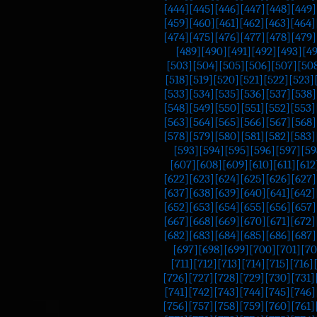
[444]
[445]
[446]
[447]
[448]
[449]
[459]
[460]
[461]
[462]
[463]
[464]
[474]
[475]
[476]
[477]
[478]
[479]
[489]
[490]
[491]
[492]
[493]
[4
[503]
[504]
[505]
[506]
[507]
[50
[518]
[519]
[520]
[521]
[522]
[523]
[533]
[534]
[535]
[536]
[537]
[538]
[548]
[549]
[550]
[551]
[552]
[553]
[563]
[564]
[565]
[566]
[567]
[568]
[578]
[579]
[580]
[581]
[582]
[583]
[593]
[594]
[595]
[596]
[597]
[59
[607]
[608]
[609]
[610]
[611]
[612
[622]
[623]
[624]
[625]
[626]
[627]
[637]
[638]
[639]
[640]
[641]
[642]
[652]
[653]
[654]
[655]
[656]
[657]
[667]
[668]
[669]
[670]
[671]
[672]
[682]
[683]
[684]
[685]
[686]
[687]
[697]
[698]
[699]
[700]
[701]
[70
[711]
[712]
[713]
[714]
[715]
[716]
[726]
[727]
[728]
[729]
[730]
[731]
[741]
[742]
[743]
[744]
[745]
[746]
[756]
[757]
[758]
[759]
[760]
[761]