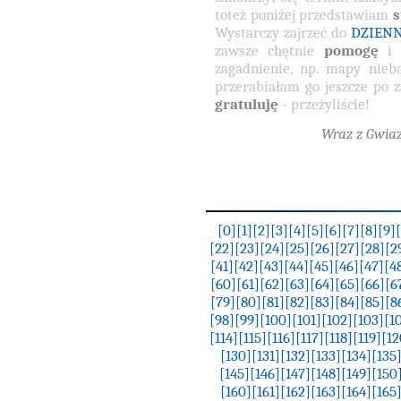
toteż poniżej przedstawiam
s
Wystarczy zajrzeć do
DZIEN
zawsze chętnie
pomogę
i
zagadnienie, np. mapy nieba
przerabiałam go jeszcze po 
gratuluję
- przeżyliście!
Wraz z Gwia
[0]
[1]
[2]
[3]
[4]
[5]
[6]
[7]
[8]
[9]
[22]
[23]
[24]
[25]
[26]
[27]
[28]
[2
[41]
[42]
[43]
[44]
[45]
[46]
[47]
[4
[60]
[61]
[62]
[63]
[64]
[65]
[66]
[6
[79]
[80]
[81]
[82]
[83]
[84]
[85]
[8
[98]
[99]
[100]
[101]
[102]
[103]
[1
[114]
[115]
[116]
[117]
[118]
[119]
[12
[130]
[131]
[132]
[133]
[134]
[135
[145]
[146]
[147]
[148]
[149]
[150
[160]
[161]
[162]
[163]
[164]
[165