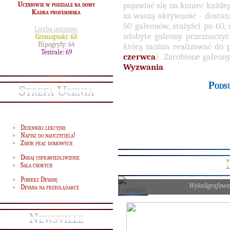
pojawiać się na koniec każde
Uczniowie w podziale na domy
Kadra profesorska
za waszą aktywność - dostan
50 galeonów, stażyści po 60,
Liczba uczniów:
zdobyte galeony przeznaczy
Gromoptaki: 63
Hipogryfy: 64
którą można realizować do p
Testrale: 69
czerwca
). Zarobione galeon
Wyzwania
.
Pods
Strefa Ucznia
Dzienniki lekcyjne
Napisz do nauczyciela!
Zbiór prac domowych
Dodaj usprawiedliwienie
Sala chorych
Pobierz Devanę
Wykaligrafowa
Devana na przeglądarce
Newsville