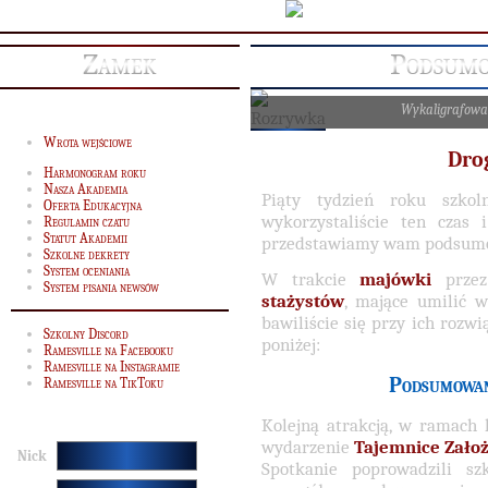
Zamek
Podsumo
Wykaligrafowa
Wrota wejściowe
Dro
Harmonogram roku
Nasza Akademia
Piąty tydzień roku szko
Oferta Edukacyjna
wykorzystaliście ten czas i
Regulamin czatu
Statut Akademii
przedstawiamy wam podsumow
Szkolne dekrety
System oceniania
W trakcie
majówki
przez
System pisania newsów
stażystów
, mające umilić 
bawiliście się przy ich rozw
Szkolny Discord
poniżej:
Ramesville na Facebooku
Ramesville na Instagramie
Podsumowan
Ramesville na TikToku
Kolejną atrakcją, w ramach k
wydarzenie
Tajemnice Założ
Nick
Spotkanie poprowadzili szk