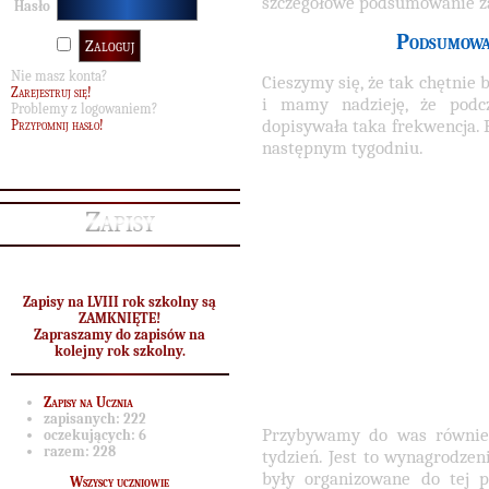
szczegółowe podsumowanie z
Hasło
Podsumowan
Nie masz konta?
Cieszymy się, że tak chętnie 
Zarejestruj się!
i mamy nadzieję, że podc
Problemy z logowaniem?
dopisywała taka frekwencja.
Przypomnij hasło!
następnym tygodniu.
Zapisy
Zapisy na LVIII rok szkolny są
ZAMKNIĘTE!
Zapraszamy do zapisów na
kolejny rok szkolny.
Zapisy na Ucznia
zapisanych:
222
Przybywamy do was równi
oczekujących:
6
razem:
228
tydzień. Jest to wynagrodzen
były organizowane do tej 
Wszyscy uczniowie