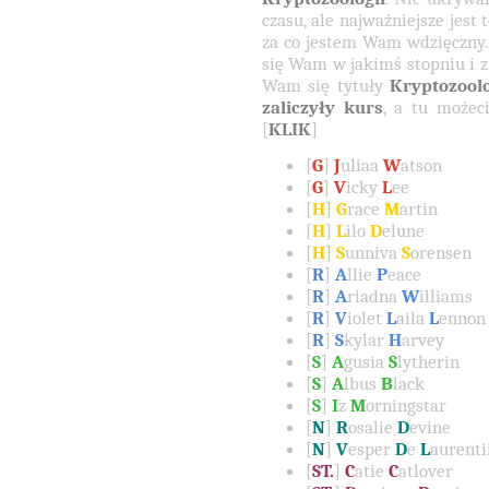
czasu, ale najważniejsze jest 
za co jestem Wam wdzięczny.
się Wam w jakimś stopniu i z
Wam się tytuły
Kryptozool
zaliczyły kurs
, a tu możec
[
KLIK
]
[
G
]
J
uliaa
W
atson
[
G
]
V
icky
L
ee
[
H
]
G
race
M
artin
[
H
]
L
ilo
D
elune
[
H
]
S
unniva
S
orensen
[
R
]
A
llie
P
eace
[
R
]
A
riadna
W
illiams
[
R
]
V
iolet
L
aila
L
ennon
[
R
]
S
kylar
H
arvey
[
S
]
A
gusia
S
lytherin
[
S
]
A
lbus
B
lack
[
S
]
I
z
M
orningstar
[
N
]
R
osalie
D
evine
[
N
]
V
esper
D
e
L
aurenti
[
ST.
]
C
atie
C
atlover