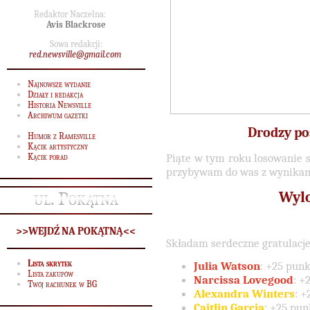
Redaktor Naczelna:
Avis Blackrose
Sowa redakcji:
red.newsville@gmail.com
Najnowsze wydanie
Działy i redakcja
Historia Newsville
Archiwum gazetki
Drodzy po
Humor z Ramesville
Kącik artystyczny
Piąte w tym roku losowanie s
Kącik porad
przybywam do was z wynika
ul. Pokątna
Wylo
>>WEJDŹ NA POKĄTNĄ<<
Składam serdeczne gratulacj
Lista skrytek
Julia Watson
: +25 punk
Lista zakupów
Narcissa Lovegood
: +
Twój rachunek w BG
Alexandra Winters
: +
Caitlin Garcia
: +25 pun