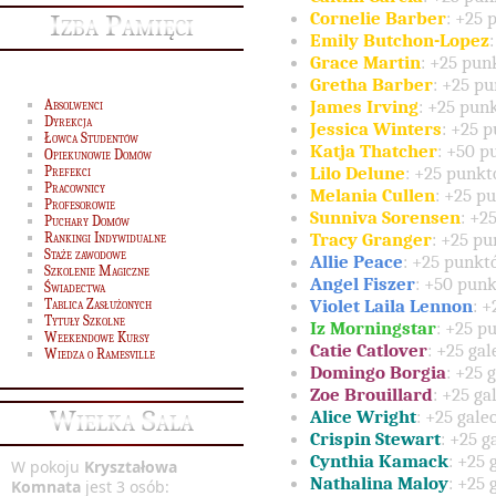
Cornelie Barber
: +25 
Izba Pamięci
Emily Butchon-Lopez
Grace Martin
: +25 pun
Gretha Barber
: +25 p
James Irving
: +25 pun
Absolwenci
Dyrekcja
Jessica Winters
: +25 
Łowca Studentów
Katja Thatcher
: +50 p
Opiekunowie Domów
Lilo Delune
: +25 punkt
Prefekci
Pracownicy
Melania Cullen
: +25 p
Profesorowie
Sunniva Sorensen
: +2
Puchary Domów
Tracy Granger
: +25 pu
Rankingi Indywidualne
Staże zawodowe
Allie Peace
: +25 punkt
Szkolenie Magiczne
Angel Fiszer
: +50 punk
Świadectwa
Violet Laila Lennon
: 
Tablica Zasłużonych
Tytuły Szkolne
Iz Morningstar
: +25 p
Weekendowe Kursy
Catie Catlover
: +25 ga
Wiedza o Ramesville
Domingo Borgia
: +25 
Zoe Brouillard
: +25 ga
Wielka Sala
Alice Wright
: +25 gale
Crispin Stewart
: +25 g
Cynthia Kamack
: +25 
W pokoju
Kryształowa
Nathalina Maloy
: +25 
Komnata
jest 3 osób: