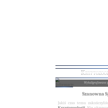
Kryptozoo
Wykaligrafowane 
Szanowna Sp
Jakiś czas temu zakończyli
Kryptozoologii
. Nie ukrywam