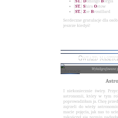
[
ST.
]
D
omingo
B
orgia
[
ST.
]
S
hira
O
stow
[
ST.
]
Z
oe
B
rouillard
Serdeczne gratulacje dla osób
jeszcze kiedyś!
Gwiazd naszyc
Wykaligrafowane 
Astr
I niekoniecznie świry. Pr
astronomii, który w tym r
poprowadziłam ja. Chcę prze
zajrzeli do wieży astronomi
macie pojęcia, jak nas to uc
zakończył się termin nadsyła