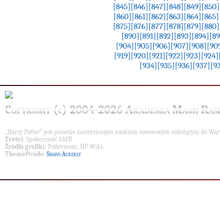
[845]
[846]
[847]
[848]
[849]
[850]
[860]
[861]
[862]
[863]
[864]
[865]
[875]
[876]
[877]
[878]
[879]
[880]
[890]
[891]
[892]
[893]
[894]
[89
[904]
[905]
[906]
[907]
[908]
[90
[919]
[920]
[921]
[922]
[923]
[924]
[934]
[935]
[936]
[937]
[9
Copyright (c) 2004-2026 Akademia Magii Ram
„Harry Potter” jest prawnie zastrzeżonym znakiem towarowym należącym do War
Treści
: Społeczność AMR
Źródła grafiki
: Pottermore, HP Wiki.
Theme&code
:
Shado Ackerly