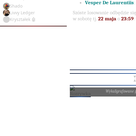
Vesper De Laurentiis
Shado
Szóste losowanie odbędzie się
Livvy Ledger
w sobotę tj.
22
m
aja
o
23:59
.
Kryształek 🤖
Wykaligrafowane 